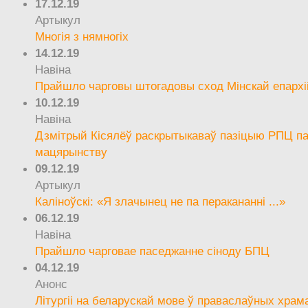
17.12.19
Артыкул
Многія з нямногіх
14.12.19
Навіна
Прайшло чарговы штогадовы сход Мінскай епархі
10.12.19
Навіна
Дзмітрый Кісялёў раскрытыкаваў пазіцыю РПЦ па
мацярынству
09.12.19
Артыкул
Каліноўскі: «Я злачынец не па перакананні ...»
06.12.19
Навіна
Прайшло чарговае паседжанне сіноду БПЦ
04.12.19
Анонс
Літургіі на беларускай мове ў праваслаўных храм