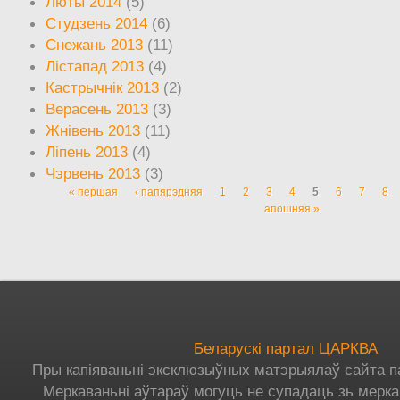
Люты 2014
(5)
Студзень 2014
(6)
Снежань 2013
(11)
Лістапад 2013
(4)
Кастрычнік 2013
(2)
Верасень 2013
(3)
Жнівень 2013
(11)
Ліпень 2013
(4)
Чэрвень 2013
(3)
« першая
‹ папярэдняя
1
2
3
4
5
6
7
8
Старонкі
апошняя »
Беларускі партал ЦАРКВА
Пры капіяваньні эксклюзыўных матэрыялаў сайта п
Меркаваньні аўтараў могуць не супадаць зь мерка