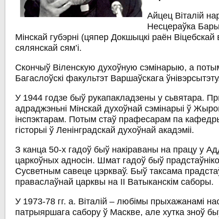
Айцец Віталій нар
Несцераўка Бары
Мінскай губэрні (цяпер Докшыцкі раён Віцебскай 
сялянскай сям’і.
Скончыў Віленскую духоўную сэмінарыю, а пот
Багаслоўскі факультэт Варшаўскага ўнівэрсытэту
У 1944 годзе быў рукапакладзены у сьвятара. Пр
адраджэньні Мінскай духоўнай сэмінарыі ў Жыров
інспэктарам. Потым стаў прафесарам па кафедр
гісторыі ў Ленінградскай духоўнай акадэміі.
З канца 50-х гадоў быў накіраваны на працу у Ад
царкоўных адносін. Шмат гадоў быў прадстаўнік
Сусветным савеце цэркваў. Быў таксама прадста
праваслаўнай царквы на ІІ Ватыканскім саборы.
У 1973-78 гг. а. Віталій – любімы прыхажанамі н
патрыяршага сабору ў Маскве, але хутка зноў б