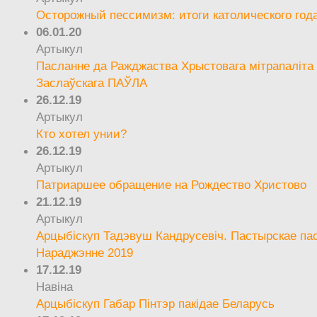
Осторожный пессимизм: итоги католического год
06.01.20
Артыкул
Пасланне да Ражджаства Хрыстовага мітрапаліта 
Заслаўскага ПАЎЛА
26.12.19
Артыкул
Кто хотел унии?
26.12.19
Артыкул
Патриаршее обращение на Рождество Христово
21.12.19
Артыкул
Арцыбіскуп Тадэвуш Кандрусевіч. Пастырскае па
Нараджэнне 2019
17.12.19
Навіна
Арцыбіскуп Габар Пінтэр пакідае Беларусь