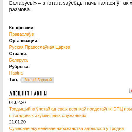
Беларусь!» – з гэтага заўсёды пачыналася ў такі
размова.
Конфессии:
Праваслаўе
Организации:
Руская Правослаўная Царква
Страны:
Беларусь
Рубрыка:
Навіна
Тэгі:
Віталій Баравой
Апошнія навіны
01.02.20
Традыцыйна ўпотай ад сваіх вернікаў прадстаўнікі БПЦ пры
штогадовых экуменічных служэньнях
21.01.20
Сумеснае экуменічнае набажэнства адбылося ў Гродна