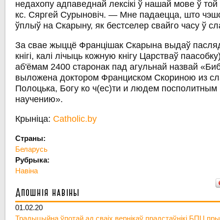
недахопу адпаведнай лексікі ў нашай мове ў той
кс. Сяргей Сурыновіч. — Мне падаецца, што чэшс
ўплыў на Скарыну, як бестселер свайго часу ў сл
За свае жыццё Францішак Скарына выдаў паслядо
кнігі, калі лічыць кожную кнігу Царстваў паасобк
аб'ёмам 2400 старонак пад агульнай назвай «Биб
выложена доктором Франциском Скориною из сл
Полоцька, Богу ко ч(ес)ти и людем посполитным
научению».
Крыніца:
Catholic.by
Страны:
Беларусь
Рубрыка:
Навіна
Апошнія навіны
01.02.20
Традыцыйна ўпотай ад сваіх вернікаў прадстаўнікі БПЦ пры