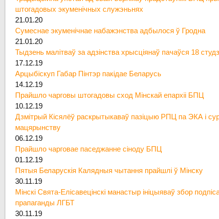
штогадовых экуменічных служэньнях
21.01.20
Сумеснае экуменічнае набажэнства адбылося ў Гродна
21.01.20
Тыдзень малітваў за адзінства хрысціянаў пачаўся 18 студ
17.12.19
Арцыбіскуп Габар Пінтэр пакідае Беларусь
14.12.19
Прайшло чарговы штогадовы сход Мінскай епархіі БПЦ
10.12.19
Дзмітрый Кісялёў раскрытыкаваў пазіцыю РПЦ па ЭКА і су
мацярынству
06.12.19
Прайшло чарговае паседжанне сіноду БПЦ
01.12.19
Пятыя Беларускія Калядныя чытання прайшлі ў Мінску
30.11.19
Мінскі Свята-Елісавецінскі манастыр ініцыяваў збор подпіс
прапаганды ЛГБТ
30.11.19