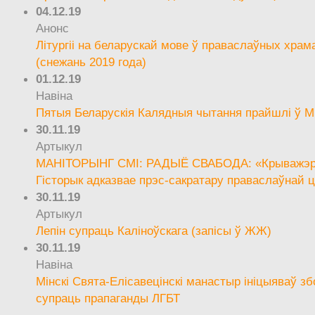
04.12.19
Анонс
Літургіі на беларускай мове ў праваслаўных храм
(снежань 2019 года)
01.12.19
Навіна
Пятыя Беларускія Калядныя чытання прайшлі ў М
30.11.19
Артыкул
МАНІТОРЫНГ СМІ: РАДЫЁ СВАБОДА: «Крыважэрн
Гісторык адказвае прэс-сакратару праваслаўнай ц
30.11.19
Артыкул
Лепін супраць Каліноўскага (запісы ў ЖЖ)
30.11.19
Навіна
Мінскі Свята-Елісавецінскі манастыр ініцыяваў зб
супраць прапаганды ЛГБТ