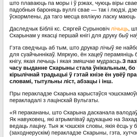
што плаваюць па моры і ў рэках, чуюць віры свае
падобныя бароняць вуллі свае — так і людзі, дзе 
ўскормлены, да таго месца вялікую ласку маюць [
Даследчык Бібліі кс. Сяргей Сурыновіч
лічыць
, ш
Скарынам у якасці першай кнігі для друку быў н
Гэта сведчыць аб тым, што друкар лічыў яе най
для суайчыннікаў. Мяркую, ён хацеў перамяніць б
кнігу, якая лечыць і якая змяшчае мудрасць.
З па
часу выданне Скарыны стала ўнікальным, б
кірылічнай традыцыі ў гэтай кнізе ён увёў пр
словамі, тытульны ліст, абзацы і інш.
Пры перакладзе Скарына карыстаўся чэшскамоўн
перакладалі з лацінскай Вульгаты.
«Я перакананы, што Скарына дасканала валодаў
Як навуковец, які атрымліваў адукацыю на Захад
ведаць лаціну. Тыя ж чэшскія словы, якія ёсць у 
(заходнерускім) перакладзе Скарыны, гэта, хутчэй