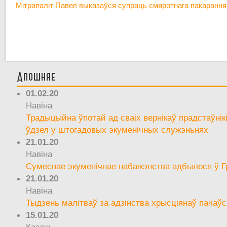
Мітрапаліт Павел выказаўся супраць смяротнага пакарання
Апошняе
01.02.20
Навіна
Традыцыйна ўпотай ад сваіх вернікаў прадстаўнік
ўдзел у штогадовых экуменічных служэньнях
21.01.20
Навіна
Сумеснае экуменічнае набажэнства адбылося ў Г
21.01.20
Навіна
Тыдзень малітваў за адзінства хрысціянаў пачаўс
15.01.20
Казань