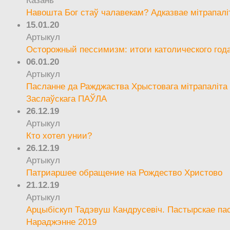
Навошта Бог стаў чалавекам? Адказвае мітрапалі
15.01.20
Артыкул
Осторожный пессимизм: итоги католического год
06.01.20
Артыкул
Пасланне да Ражджаства Хрыстовага мітрапаліта 
Заслаўскага ПАЎЛА
26.12.19
Артыкул
Кто хотел унии?
26.12.19
Артыкул
Патриаршее обращение на Рождество Христово
21.12.19
Артыкул
Арцыбіскуп Тадэвуш Кандрусевіч. Пастырскае па
Нараджэнне 2019