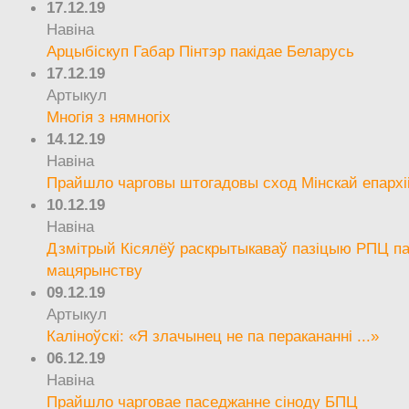
17.12.19
Навіна
Арцыбіскуп Габар Пінтэр пакідае Беларусь
17.12.19
Артыкул
Многія з нямногіх
14.12.19
Навіна
Прайшло чарговы штогадовы сход Мінскай епархі
10.12.19
Навіна
Дзмітрый Кісялёў раскрытыкаваў пазіцыю РПЦ па
мацярынству
09.12.19
Артыкул
Каліноўскі: «Я злачынец не па перакананні ...»
06.12.19
Навіна
Прайшло чарговае паседжанне сіноду БПЦ