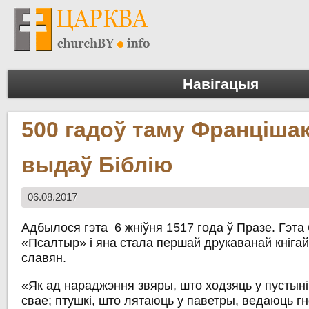
Навігацыя
500 гадоў таму Франціша
выдаў Біблію
06.08.2017
Адбылося гэта 6 жніўня 1517 года ў Празе. Гэта 
«Псалтыр» і яна стала першай друкаванай кнігай
славян.
«Як ад нараджэння звяры, што ходзяць у пустын
свае; птушкі, што лятаюць у паветры, ведаюць г