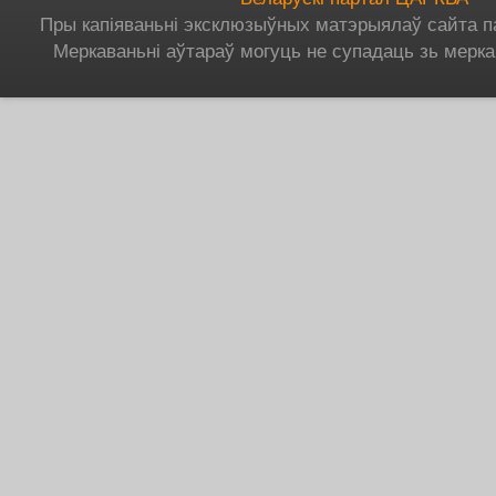
Пры капіяваньні эксклюзыўных матэрыялаў сайта п
Меркаваньні аўтараў могуць не супадаць зь мерка