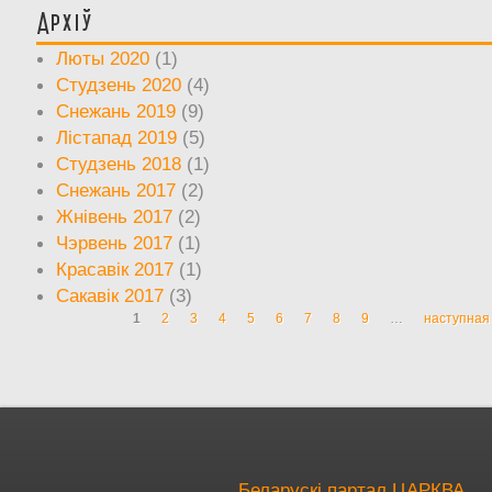
Архіў
Люты 2020
(1)
Студзень 2020
(4)
Снежань 2019
(9)
Лістапад 2019
(5)
Студзень 2018
(1)
Снежань 2017
(2)
Жнівень 2017
(2)
Чэрвень 2017
(1)
Красавік 2017
(1)
Сакавік 2017
(3)
1
2
3
4
5
6
7
8
9
…
наступная 
Старонкі
Беларускі партал ЦАРКВА