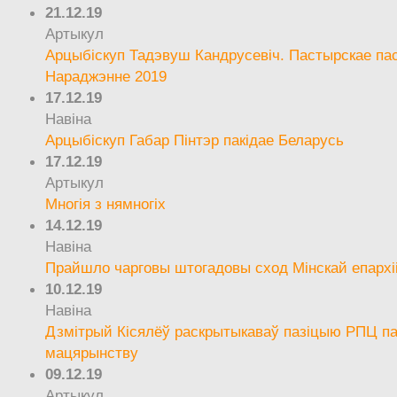
21.12.19
Артыкул
Арцыбіскуп Тадэвуш Кандрусевіч. Пастырскае па
Нараджэнне 2019
17.12.19
Навіна
Арцыбіскуп Габар Пінтэр пакідае Беларусь
17.12.19
Артыкул
Многія з нямногіх
14.12.19
Навіна
Прайшло чарговы штогадовы сход Мінскай епархі
10.12.19
Навіна
Дзмітрый Кісялёў раскрытыкаваў пазіцыю РПЦ па
мацярынству
09.12.19
Артыкул