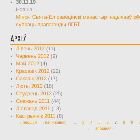
30.11.19
Навіна
Мінскі Свята-Елісавецінскі манастыр ініцыяваў зб
супраць прапаганды ЛГБТ
Архіў
Ліпень 2012
(11)
Чэрвень 2012
(9)
Май 2012
(4)
Красавік 2012
(22)
Сакавік 2012
(17)
Люты 2012
(18)
Студзень 2012
(25)
Снежань 2011
(44)
Лістапад 2011
(13)
Кастрычнік 2011
(8)
« першая
‹ папярэдняя
…
3
4
5
6
7
8
9
Старонкі
›
апошняя »