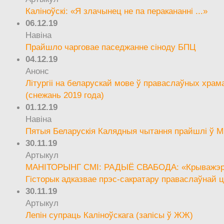
Каліноўскі: «Я злачынец не па перакананні ...»
06.12.19
Навіна
Прайшло чарговае паседжанне сіноду БПЦ
04.12.19
Анонс
Літургіі на беларускай мове ў праваслаўных храм
(снежань 2019 года)
01.12.19
Навіна
Пятыя Беларускія Калядныя чытання прайшлі ў М
30.11.19
Артыкул
МАНІТОРЫНГ СМІ: РАДЫЁ СВАБОДА: «Крыважэрн
Гісторык адказвае прэс-сакратару праваслаўнай ц
30.11.19
Артыкул
Лепін супраць Каліноўскага (запісы ў ЖЖ)