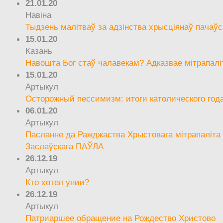
21.01.20
Навіна
Тыдзень малітваў за адзінства хрысціянаў пачаўс
15.01.20
Казань
Навошта Бог стаў чалавекам? Адказвае мітрапалі
15.01.20
Артыкул
Осторожный пессимизм: итоги католического год
06.01.20
Артыкул
Пасланне да Ражджаства Хрыстовага мітрапаліта 
Заслаўскага ПАЎЛА
26.12.19
Артыкул
Кто хотел унии?
26.12.19
Артыкул
Патриаршее обращение на Рождество Христово