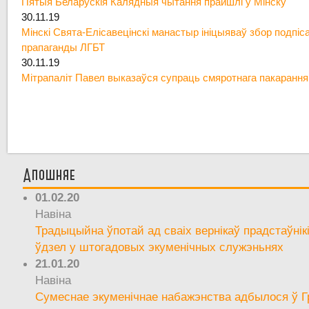
Пятыя Беларускія Калядныя чытання прайшлі ў Мінску
30.11.19
Мінскі Свята-Елісавецінскі манастыр ініцыяваў збор подпіс
прапаганды ЛГБТ
30.11.19
Мітрапаліт Павел выказаўся супраць смяротнага пакарання
Апошняе
01.02.20
Навіна
Традыцыйна ўпотай ад сваіх вернікаў прадстаўнік
ўдзел у штогадовых экуменічных служэньнях
21.01.20
Навіна
Сумеснае экуменічнае набажэнства адбылося ў Г