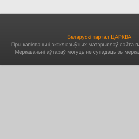
Беларускі партал ЦАРКВА
Пры капіяваньні эксклюзыўных матэрыялаў сайта п
Меркаваньні аўтараў могуць не супадаць зь мерка