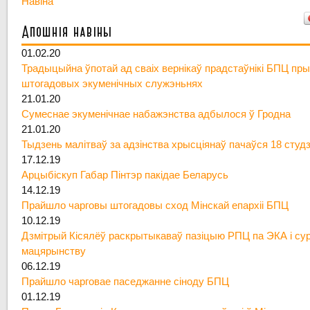
Навіна
Апошнія навіны
01.02.20
Традыцыйна ўпотай ад сваіх вернікаў прадстаўнікі БПЦ пры
штогадовых экуменічных служэньнях
21.01.20
Сумеснае экуменічнае набажэнства адбылося ў Гродна
21.01.20
Тыдзень малітваў за адзінства хрысціянаў пачаўся 18 студ
17.12.19
Арцыбіскуп Габар Пінтэр пакідае Беларусь
14.12.19
Прайшло чарговы штогадовы сход Мінскай епархіі БПЦ
10.12.19
Дзмітрый Кісялёў раскрытыкаваў пазіцыю РПЦ па ЭКА і су
мацярынству
06.12.19
Прайшло чарговае паседжанне сіноду БПЦ
01.12.19