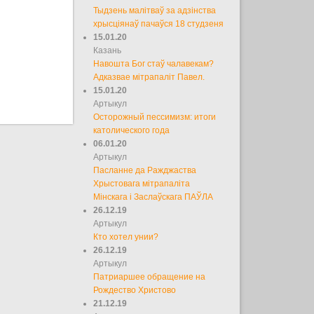
Тыдзень малітваў за адзінства
хрысціянаў пачаўся 18 студзеня
15.01.20
Казань
Навошта Бог стаў чалавекам?
Адказвае мітрапаліт Павел.
15.01.20
Артыкул
Осторожный пессимизм: итоги
католического года
06.01.20
Артыкул
Пасланне да Ражджаства
Хрыстовага мітрапаліта
Мінскага і Заслаўскага ПАЎЛА
26.12.19
Артыкул
Кто хотел унии?
26.12.19
Артыкул
Патриаршее обращение на
Рождество Христово
21.12.19