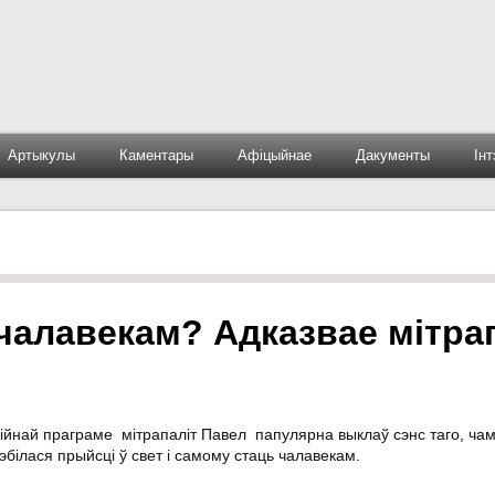
Артыкулы
Каментары
Афіцыйнае
Дакументы
Ін
чалавекам? Адказвае мітра
ійнай праграме мітрапаліт Павел папулярна выклаў сэнс таго, чам
білася прыйсці ў свет і самому стаць чалавекам.