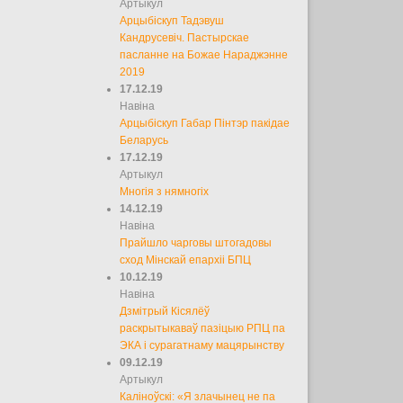
Артыкул
Арцыбіскуп Тадэвуш
Кандрусевіч. Пастырскае
пасланне на Божае Нараджэнне
2019
17.12.19
Навіна
Арцыбіскуп Габар Пінтэр пакідае
Беларусь
17.12.19
Артыкул
Многія з нямногіх
14.12.19
Навіна
Прайшло чарговы штогадовы
сход Мінскай епархіі БПЦ
10.12.19
Навіна
Дзмітрый Кісялёў
раскрытыкаваў пазіцыю РПЦ па
ЭКА і сурагатнаму мацярынству
09.12.19
Артыкул
Каліноўскі: «Я злачынец не па