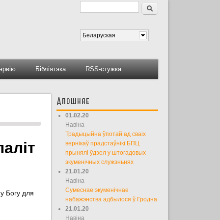
Пошук
Форма пошуку
Беларуская
тэрвію
Бібліятэка
RSS-стужка
Апошняе
01.02.20
Навіна
Традыцыйна ўпотай ад сваіх
паліт
вернікаў прадстаўнікі БПЦ
прынялі ўдзел у штогадовых
экуменічных служэньнях
21.01.20
Навіна
Сумеснае экуменічнае
у Богу для
набажэнства адбылося ў Гродна
21.01.20
Навіна