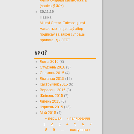
Лепін супраць Каліноўскага
(запісы ў ЖЖ)
30.11.19
Навіна
Мінскі Свята-Елісавецінскі
манастыр ініцыяваў збор
подпісаў за закон супраць
прапаганды ЛГБТ
Архіў
Люты 2016
(8)
Студзень 2016
(3)
Снежань 2015
(4)
Лістапад 2015
(12)
Кастрычнік 2015
(6)
Верасень 2015
(8)
Жнівень 2015
(7)
Ліпень 2015
(6)
Чэрвень 2015
(13)
Май 2015
(4)
« першая
‹ папярэдняя
Старонкі
1
2
3
4
5
6
7
8
9
…
наступная ›