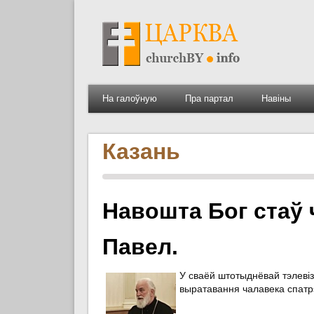
На галоўную
Пра партал
Навіны
Казань
Навошта Бог стаў 
Павел.
У сваёй штотыднёвай тэлевіз
выратавання чалавека спатрэ