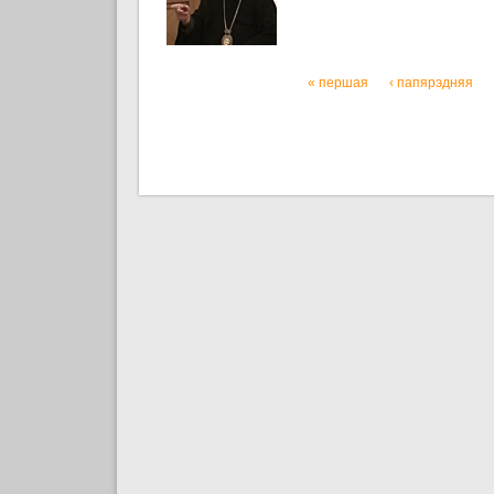
« першая
‹ папярэдняя
Старонкі