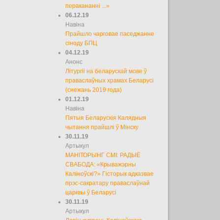
перакананні ...»
06.12.19
Навіна
Прайшло чарговае паседжанне
сіноду БПЦ
04.12.19
Анонс
Літургіі на беларускай мове ў
праваслаўных храмах Беларусі
(снежань 2019 года)
01.12.19
Навіна
Пятыя Беларускія Калядныя
чытання прайшлі ў Мінску
30.11.19
Артыкул
МАНІТОРЫНГ СМІ: РАДЫЁ
СВАБОДА: «Крыважэрны
Каліноўскі?» Гісторык адказвае
прэс-сакратару праваслаўнай
царквы ў Беларусі
30.11.19
Артыкул