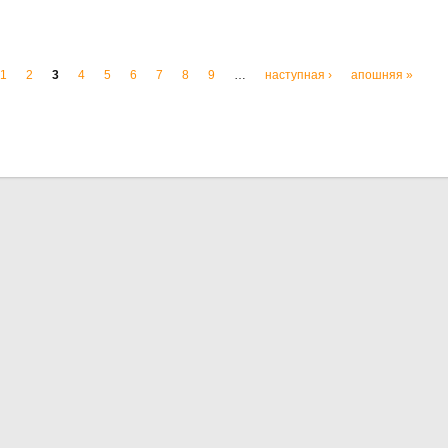
1
2
3
4
5
6
7
8
9
…
наступная ›
апошняя »