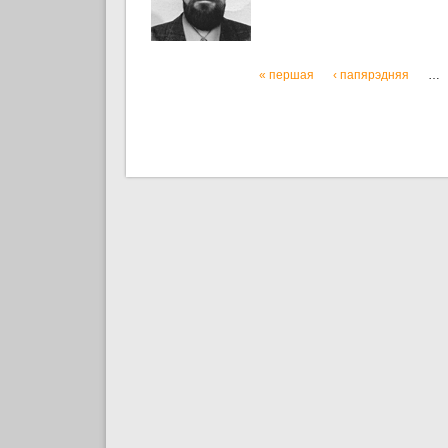
« першая
‹ папярэдняя
…
Старонкі