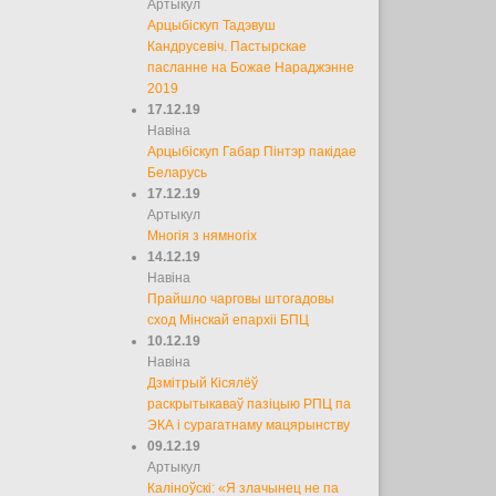
Артыкул
Арцыбіскуп Тадэвуш
Кандрусевіч. Пастырскае
пасланне на Божае Нараджэнне
2019
17.12.19
Навіна
Арцыбіскуп Габар Пінтэр пакідае
Беларусь
17.12.19
Артыкул
Многія з нямногіх
14.12.19
Навіна
Прайшло чарговы штогадовы
сход Мінскай епархіі БПЦ
10.12.19
Навіна
Дзмітрый Кісялёў
раскрытыкаваў пазіцыю РПЦ па
ЭКА і сурагатнаму мацярынству
09.12.19
Артыкул
Каліноўскі: «Я злачынец не па