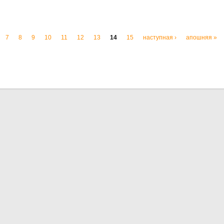
7
8
9
10
11
12
13
14
15
наступная ›
апошняя »