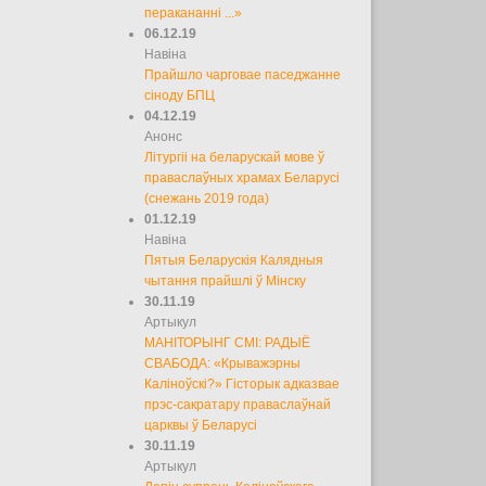
перакананні ...»
06.12.19
Навіна
Прайшло чарговае паседжанне
сіноду БПЦ
04.12.19
Анонс
Літургіі на беларускай мове ў
праваслаўных храмах Беларусі
(снежань 2019 года)
01.12.19
Навіна
Пятыя Беларускія Калядныя
чытання прайшлі ў Мінску
30.11.19
Артыкул
МАНІТОРЫНГ СМІ: РАДЫЁ
СВАБОДА: «Крыважэрны
Каліноўскі?» Гісторык адказвае
прэс-сакратару праваслаўнай
царквы ў Беларусі
30.11.19
Артыкул