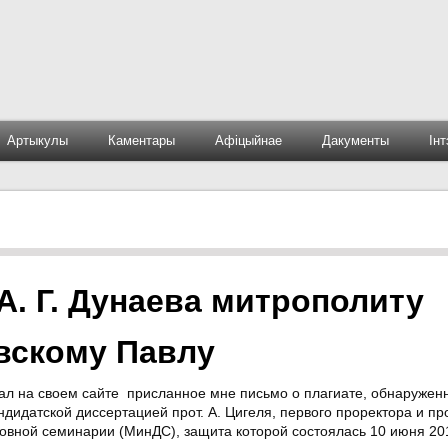
Артыкулы
Каментары
Афіцыйнае
Дакументы
Ін
. Г. Дунаева митрополиту
вскому Павлу
овал на своем сайте присланное мне письмо о плагиате, обнаружен
ндидатской диссертацией прот. А. Цигеля, первого проректора и пр
овной семинарии (МинДС), защита которой состоялась 10 июня 201