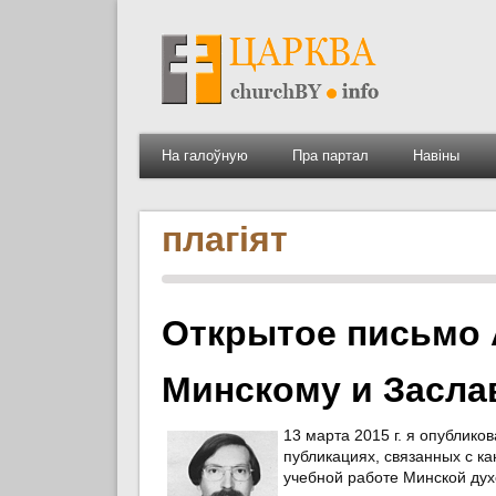
На галоўную
Пра партал
Навіны
плагіят
Открытое письмо А
Минскому и Засла
13 марта 2015 г. я опублик
публикациях, связанных с ка
учебной работе Минской дух