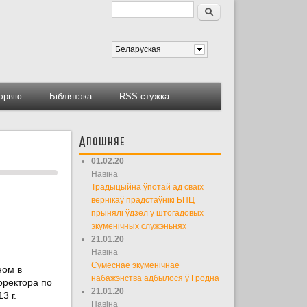
Пошук
Форма пошуку
Беларуская
тэрвію
Бібліятэка
RSS-стужка
Апошняе
01.02.20
Навіна
Традыцыйна ўпотай ад сваіх
вернікаў прадстаўнікі БПЦ
прынялі ўдзел у штогадовых
экуменічных служэньнях
21.01.20
Навіна
Сумеснае экуменічнае
ном в
набажэнства адбылося ў Гродна
оректора по
21.01.20
3 г.
Навіна