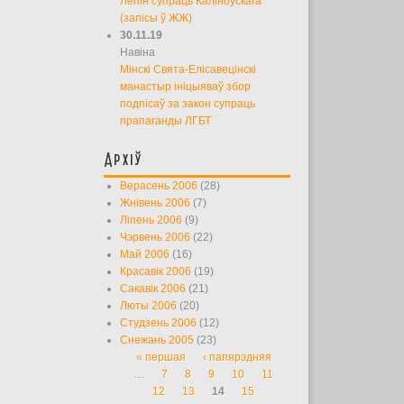
Лепін супраць Каліноўскага
(запісы ў ЖЖ)
30.11.19
Навіна
Мінскі Свята-Елісавецінскі
манастыр ініцыяваў збор
подпісаў за закон супраць
прапаганды ЛГБТ
Архіў
Верасень 2006
(28)
Жнівень 2006
(7)
Ліпень 2006
(9)
Чэрвень 2006
(22)
Май 2006
(16)
Красавік 2006
(19)
Сакавік 2006
(21)
Люты 2006
(20)
Студзень 2006
(12)
Снежань 2005
(23)
« першая
‹ папярэдняя
Старонкі
…
7
8
9
10
11
12
13
14
15