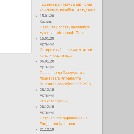
Тыдзень малітваў за адзінства
хрысціянаў пачаўся 18 студзеня
15.01.20
Казань
Навошта Бог стаў чалавекам?
Адказвае мітрапаліт Павел.
15.01.20
Артыкул
Осторожный пессимизм: итоги
католического года
06.01.20
Артыкул
Пасланне да Ражджаства
Хрыстовага мітрапаліта
Мінскага і Заслаўскага ПАЎЛА
26.12.19
Артыкул
Кто хотел унии?
26.12.19
Артыкул
Патриаршее обращение на
Рождество Христово
21.12.19