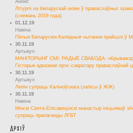
Анонс
Літургіі на беларускай мове ў праваслаўных храм
(снежань 2019 года)
01.12.19
Навіна
Пятыя Беларускія Калядныя чытання прайшлі ў М
30.11.19
Артыкул
МАНІТОРЫНГ СМІ: РАДЫЁ СВАБОДА: «Крыважэрн
Гісторык адказвае прэс-сакратару праваслаўнай ц
30.11.19
Артыкул
Лепін супраць Каліноўскага (запісы ў ЖЖ)
30.11.19
Навіна
Мінскі Свята-Елісавецінскі манастыр ініцыяваў зб
супраць прапаганды ЛГБТ
Архіў