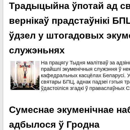
Традыцыйна ўпотай ад св
вернікаў прадстаўнікі БП
ўдзел у штогадовых экум
служэньнях
На працягу Тыдня малітваў за адзін
прайшлі экуменічныя служэння ў не
кафедральных касцёлах Беларусі. У 
святары БПЦ, аднак падзеі гэтыя т
ўдастоіліся згадкі ў праваслаўных С
Сумеснае экуменічнае на
адбылося ў Гродна