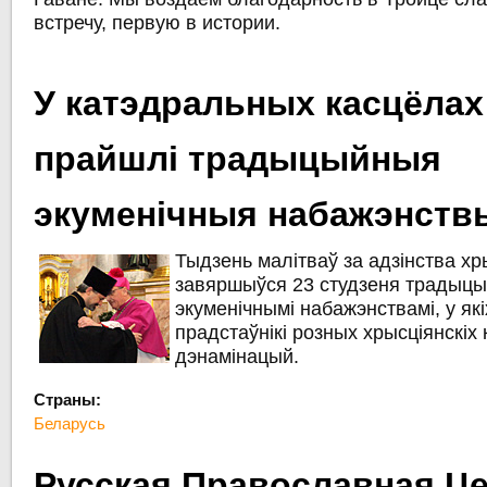
встречу, первую в истории.
У катэдральных касцёлах
прайшлі традыцыйныя
экуменічныя набажэнств
Тыдзень малітваў за адзінства хр
завяршыўся 23 студзеня традыц
экуменічнымі набажэнствамі, у як
прадстаўнікі розных хрысціянскіх 
дэнамінацый.
Страны:
Беларусь
Русская Православная Ц