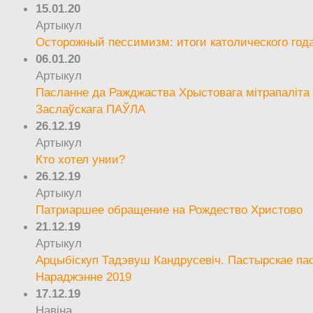
15.01.20
Артыкул
Осторожный пессимизм: итоги католического год
06.01.20
Артыкул
Пасланне да Ражджаства Хрыстовага мітрапаліта 
Заслаўскага ПАЎЛА
26.12.19
Артыкул
Кто хотел унии?
26.12.19
Артыкул
Патриаршее обращение на Рождество Христово
21.12.19
Артыкул
Арцыбіскуп Тадэвуш Кандрусевіч. Пастырскае па
Нараджэнне 2019
17.12.19
Навіна