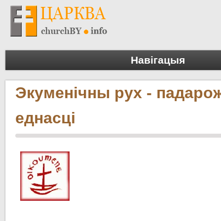
Навігацыя
Экуменічны рух - падаро
еднасці