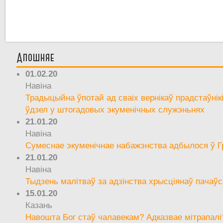
Апошняе
01.02.20
Навіна
Традыцыйна ўпотай ад сваіх вернікаў прадстаўнік
ўдзел у штогадовых экуменічных служэньнях
21.01.20
Навіна
Сумеснае экуменічнае набажэнства адбылося ў Г
21.01.20
Навіна
Тыдзень малітваў за адзінства хрысціянаў пачаўс
15.01.20
Казань
Навошта Бог стаў чалавекам? Адказвае мітрапалі