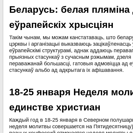
Беларусь: белая пляміна
еўрапейскіх хрысціян
Такім чынам, мы можам канстатаваць, што белару
цэрквы і арганізацыі выказваюць зацікаўленасць 
еўрапейскімі структурамі, аднак аддаюць перава
прыязных стасункаў з сучасным рэжымам, дзеля ч
пераважанай большасці, гатовыя адмовіцца ад е
стасункаў альбо ад адкрытага іх афішавання.
18-25 января Неделя мол
единстве христиан
Каждый год в 18-25 января в Северном полуша
неделя молитвы совершается на Пятидесятницу