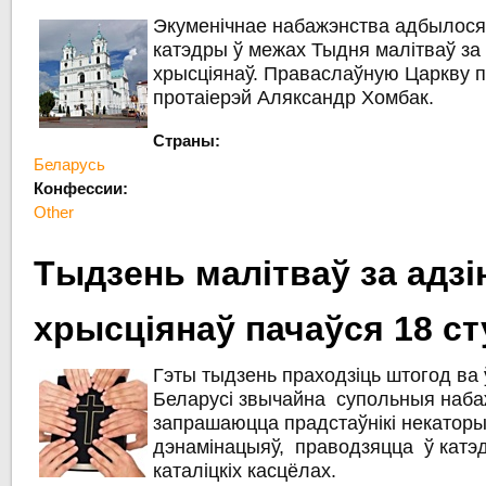
Экуменічнае набажэнства адбылося
катэдры ў межах Тыдня малітваў за 
хрысціянаў. Праваслаўную Царкву п
протаіерэй Аляксандр Хомбак.
Страны:
Беларусь
Конфессии:
Other
Тыдзень малітваў за адзі
хрысціянаў пачаўся 18 с
Гэты тыдзень праходзіць штогод ва 
Беларусі звычайна супольныя набаж
запрашаюцца прадстаўнікі некаторы
дэнамінацыяў, праводзяцца ў катэ
каталіцкіх касцёлах.