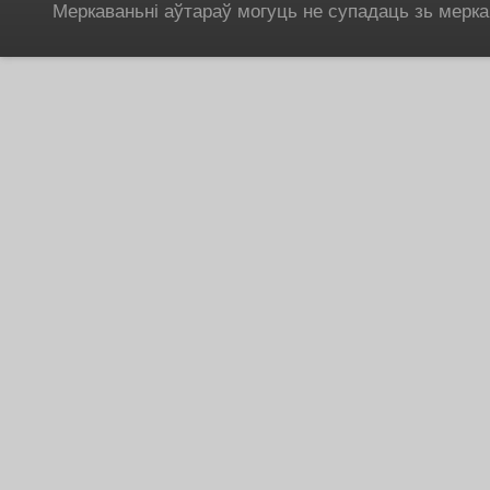
Меркаваньні аўтараў могуць не супадаць зь мерка