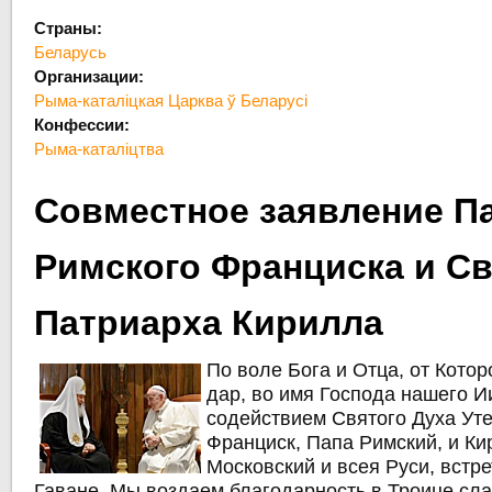
Страны:
Беларусь
Организации:
Рыма-каталіцкая Царква ў Беларусі
Конфессии:
Рыма-каталіцтва
Совместное заявление П
Римского Франциска и С
Патриарха Кирилла
По воле Бога и Отца, от Котор
дар, во имя Господа нашего И
содействием Святого Духа Ут
Франциск, Папа Римский, и Ки
Московский и всея Руси, встр
Гаване. Мы воздаем благодарность в Троице сла