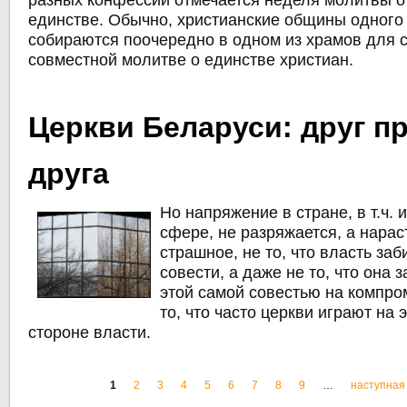
разных конфессий отмечается неделя молитвы о
единстве. Обычно, христианские общины одного
собираются поочередно в одном из храмов для
совместной молитве о единстве христиан.
Церкви Беларуси: друг п
друга
Но напряжение в стране, в т.ч. 
сфере, не разряжается, а нарас
страшное, не то, что власть за
совести, а даже не то, что она 
этой самой совестью на компр
то, что часто церкви играют на 
стороне власти.
1
2
3
4
5
6
7
8
9
…
наступная 
Старонкі