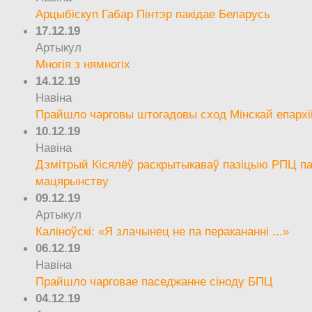
Арцыбіскуп Габар Пінтэр пакідае Беларусь
17.12.19
Артыкул
Многія з нямногіх
14.12.19
Навіна
Прайшло чарговы штогадовы сход Мінскай епархі
10.12.19
Навіна
Дзмітрый Кісялёў раскрытыкаваў пазіцыю РПЦ па
мацярынству
09.12.19
Артыкул
Каліноўскі: «Я злачынец не па перакананні ...»
06.12.19
Навіна
Прайшло чарговае паседжанне сіноду БПЦ
04.12.19