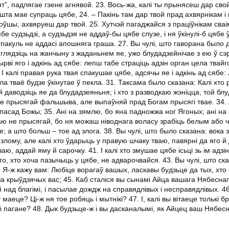
т”, падлягае гэене агнявой. 23. Вось-жа, калі ты прынясеш дар сво
та мае супраць цябе, 24. – Пакінь там дар твой прад ахвярнікам і 
оўшы, ахвяруеш дар твой. 25. Хутчэй пагаджайся з праціўнікам сваі
бе судзьдзі, а судзьдзя не аддаў-бы цябе слузе, і ня ўкінулі-б цябе 
 пакуль не аддасі апошняга граша. 27. Вы чулі, што гаворана было 
 глядзіць на жанчыну з жаданьнем яе, ужо блудадзейнічае з ею ў сэ
рві яго і адкінь ад сябе: лепш табе страціць адзін орган цела твайг
 І калі правая рука твая спакушае цябе, адсячы яе і адкінь ад сябе:
ла тваё будзе ўкінутае ў пекла. 31. Таксама было сказана: Калі хто 
 даводзіць яе да блудадзеяньня; і хто з разводкаю жэніцца, той блу
не прысягай фальшыва, але выпаўняй прад Богам прысягі твае. 34. 
 пасад Божы; 35. Ані на зямлю, бо яна падножжа ног Ягоных; ані на
тваю не прысягай, бо ня можаш ніводнага воласу зрабіць белым або 
е; а што больш – тое ад злога. 38. Вы чулі, што было сказана: вока з
 злому, але калі хто ўдарыць у правую шчаку тваю, павярні да яго й 
аю, аддай яму й сарочку. 41. І калі хто змушае цябе ісьці зь ім адзін 
таго, хто хоча пазычыць у цябе, не адварочвайся. 43. Вы чулі, што ск
4. Я-ж кажу вам: Любіце ворагаў вашых, ласкавы будзьце да тых, хто 
а крыўдзячых вас; 45. Каб сталіся вы сынамі Айца вашага Нябеснаг
 над благімі, і пасылае дождж на справядлівых і несправядлівых. 46
маеце? Ці-ж ня тое робяць і мытнікі? 47. І, калі вы вітаеце толькі 
 і пагане? 48. Дык будзьце-ж і вы дасканалымі, як Айцец ваш Нябес