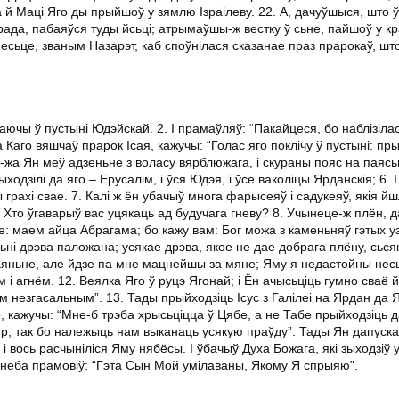
ка й Маці Яго ды прыйшоў у зямлю Ізраілеву. 22. А, дачуўшыся, што 
ада, пабаяўся туды йсьці; атрымаўшы-ж вестку ў сьне, пайшоў у кр
месьце, званым Назарэт, каб споўнілася сказанае праз прарокаў, што
аючы ў пустыні Юдэйскай. 2. І прамаўляў: “Пакайцеся, бо наблізіла
 Каго вяшчаў прарок Ісая, кажучы: “Голас яго поклічу ў пустыні: пр
м-жа Ян меў адзеньне з воласу вярблюжага, і скураны пояс на паясь
ыходзілі да яго – Ерусалім, і ўся Юдэя, і ўсе ваколіцы Ярданскія; 6. 
рахі свае. 7. Калі ж ён убачыў многа фарысеяў і садукеяў, якія йшл
! Хто ўгаварыў вас уцякаць ад будучага гневу? 8. Учынеце-ж плён, 
бе: маем айца Абрагама; бо кажу вам: Бог можа з каменьняў гэтых у
ьні дрэва паложана; усякае дрэва, якое не дае добрага плёну, сьсяк
каяньне, але йдзе па мне мацнейшы за мяне; Яму я недастойны несь
і агнём. 12. Веялка Яго ў руцэ Ягонай; і Ён ачысьціць гумно сваё 
ём незгасальным”. 13. Тады прыйходзіць Ісус з Галілеі на Ярдан да 
, кажучы: “Мне-б трэба хрысьціцца ў Цябе, а не Табе прыйходзіць д
ер, так бо належыць нам выканаць усякую праўду”. Тады Ян дапускае 
і вось расчыніліся Яму нябёсы. І ўбачыў Духа Божага, які зыходзіў 
зь неба прамовіў: “Гэта Сын Мой умілаваны, Якому Я спрыяю”.