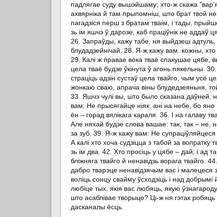
падлягае суду вышэйшаму; хто-ж скажа “вар’я
ахвярніка й там прыпомніш, што брат твой неш
пагадзіся перш з братам тваім, і тады, прыйш
зь ім яшчэ ў дарозе, каб праціўнік не аддаў ця
26. Запраўды, кажу табе, ня выйдзеш адтуль,
блудадзейнічай. 28. Я-ж кажу вам: кожны, хто
29. Калі ж правае вока тваё спакушае цябе, вы
цела тваё будзе ўкінута ў агонь пякельны. 30.
страціць адзін сустаў цела твайго, чым усё це
жонкаю сваю, апрача віны блудедзеяньня, той
33. Яшчэ чулі вы, што было сказана даўней, 
вам: Не прысягайце ніяк: ані на небе, бо яно
ён – горад вялікага караля. 36. І на галаву 
Але няхай будзе слова вашае: так, так – не, н
за зуб. 39. Я-ж кажу вам: Не супраціўляйцеся
А калі хто хоча судзіцца з табой за вопратку тв
зь ім два. 42. Хто просіць у цябе – дай; і ад 
бліжняга твайго й ненавідзь ворага твайго. 4
дабро тварэце ненавідзячым вас і малецеся з
воліць сонцу свайму ўсходзіць і над добрымі й
любіце тых, якія вас любяць, якую ўзнагароду 
што асаблівае творыце? Ці-ж ня гэтак робяць
дасканалы ёсць.