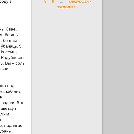
роду з
8
9
…
следующая ›
последняя »
сны Свае,
я, бо яны
, бо яны
ўбачаць. 9.
іх ёсьць
 Радуйцеся і
13. Вы – соль
аньне
ніка пад
мі, каб яны
н і
іводная ёта,
аветаў і
лікім
й
е, падлягае
урань”,