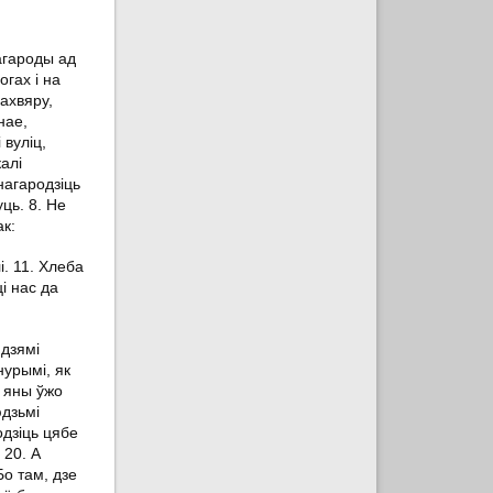
агароды ад
гах і на
 ахвяру,
нае,
 вуліц,
алі
знагародзіць
ць. 8. Не
к:
і. 11. Хлеба
і нас да
юдзямі
нурымі, як
: яны ўжо
юдзьмі
одзіць цябе
 20. А
Бо там, дзе