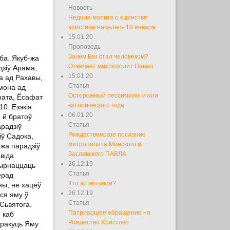
Новость
Неделя молитв о единстве
|
христиан началась 18 января
15.01.20
Проповедь
Зачем Бог стал человеком?
уба. Якуб-жа
Отвечает митрополит Павел.
дзіў Арама;
15.01.20
а ад Рахавы,
Статья
амона ад
Осторожный пессимизм: итоги
фата, Ёсафат
католического года
10. Езэкія
06.01.20
ю й братоў
Статья
арадзіў
Рождественское послание
іў Садока,
митрополита Минского и
-жа парадзіў
Заславского ПАВЛА
віда
26.12.19
тырнаццаць
Статья
ерад
Кто хотел унии?
ны, не хацеў
26.12.19
ўся яму ў
Статья
Сьвятога.
Патриаршее обращение на
, каб
Рождество Христово
аракуць Яму