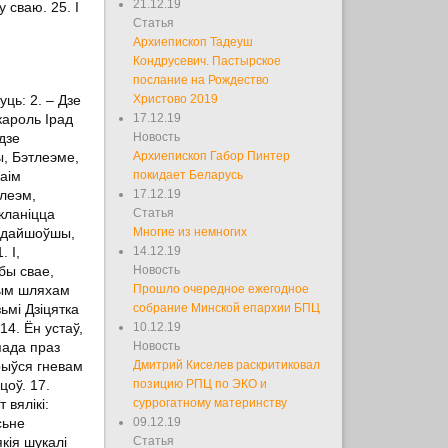
21.12.19
у сваю. 25. І
Статья
Архиепископ Тадеуш
Кондрусевич. Пастырское
послание на Рождество
ць: 2. – Дзе
Христово 2019
кароль Ірад
17.12.19
 дзе
Новость
ы, Бэтлеэме,
Архиепископ Габор Пинтер
аім
покидает Беларусь
тлеэм,
17.12.19
акланіцца
Статья
, дайшоўшы,
Многие из немногих
 І,
14.12.19
бы свае,
Новость
шым шляхам
Прошло очередное ежегодное
ьмі Дзіцятка
собрание Минской епархии БПЦ
14. Ён устаў,
10.12.19
пада праз
Новость
ярыўся гневам
Дмитрий Киселев раскритиковал
цоў. 17.
позицию РПЦ по ЭКО и
 вялікі:
суррогатному материнству
сьне
09.12.19
якія шукалі
Статья