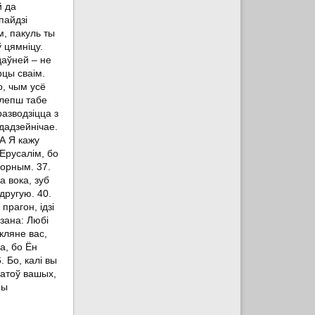
й да
пайдзі
м, пакуль ты
ў цямніцу.
даўней – не
рцы сваім.
о, чым усё
 лепш табе
разводзіцца з
дадзейнічае.
А Я кажу
 Ерусалім, бо
чорным. 37.
а вока, зуб
другую. 40.
прагон, ідзі
азана: Любі
кляне вас,
а, бо Ён
. Бо, калі вы
братоў вашых,
ны