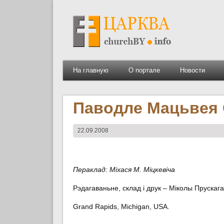
На главную
О портале
Новости
Паводле Мацьвея 
22.09.2008
Пераклад: Міхася М. Міцкевіча
Рэдагаваньне, склад і друк – Міколы Прускага
Grand Rapids, Michigan, USA.