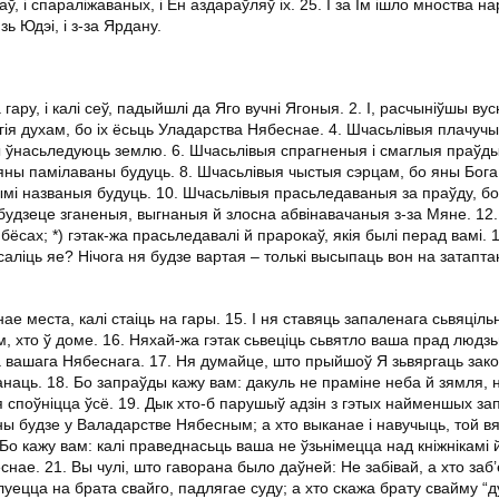
, і спараліжаваных, і Ён аздараўляў іх. 25. І за Ім ішло мноства на
 зь Юдэі, і з-за Ярдану.
ру, і калі сеў, падыйшлі да Яго вучні Ягоныя. 2. І, расчыніўшы ву
гія духам, бо іх ёсьць Уладарства Нябеснае. 4. Шчасьлівыя плачучы
ы ўнасьледуюць землю. 6. Шчасьлівыя спрагненыя і смаглыя праўды
яны памілаваны будуць. 8. Шчасьлівыя чыстыя сэрцам, бо яны Бога 
і названыя будуць. 10. Шчасьлівыя прасьледаваныя за праўду, бо 
будзеце зганеныя, выгнаныя й злосна абвінавачаныя з-за Мяне. 12.
ёсах; *) гэтак-жа прасьледавалі й прарокаў, якія былі перад вамі. 
асаліць яе? Нічога ня будзе вартая – толькі высыпаць вон на затапт
е места, калі стаіць на гары. 15. І ня ставяць запаленага сьвяціль
ім, хто ў доме. 16. Няхай-жа гэтак сьвеціць сьвятло ваша прад людзь
 вашага Нябеснага. 17. Ня думайце, што прыйшоў Я зьвяргаць зако
наць. 18. Бо запраўды кажу вам: дакуль не праміне неба й зямля, н
 споўніцца ўсё. 19. Дык хто-б парушыў адзін з гэтых найменшых зап
ы будзе у Валадарстве Нябесным; а хто выканае і навучыць, той вя
о кажу вам: калі праведнасьць ваша не ўзьнімецца над кніжнікамі 
нае. 21. Вы чулі, што гаворана было даўней: Не забівай, а хто заб’
луецца на брата свайго, падлягае суду; а хто скажа брату свайму “д