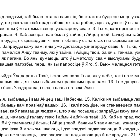
людзьмі, каб было гэта на вачох іх; бо гэтак ня будзеце мець узн
у, не разгалошвай прад сабою, як гэта робяць крывадушнікі ў сынаго
 вам: яны ўжо атрымліваюць узнагароду сваю. 3. Ты-ж, калі прыносіш
равая. 4. Каб ахвяра твая была ў тайне, і Айцец твой, бачыўшы тай
ня будзь, як крывадушнікі, якія любяць у сынагогах і на скрыжаваньні
. Запраўды кажу вам: яны ўжо дастаюць узнагароду сваю. 6. Ты-ж, к
я, памаліся Айцу твайму, які ў тайне, і Айцец твой, бачачы тайнае, у
, як пагане. Бо яны думаюць, што ў шматслоўі сваім выслуханы буду
ашыя патрэбы, перш, як вы папросіце ў Яго. 9. Вы-ж малецеся гэта
йдзі Ўладарства Тваё; і станься воля Твая, як у небе, так і на зямл
ашыя віны, як і мы выбачаем правінным прад намі. 13. І не дапусьц
ёсць Уладарства, і сіла, і слава на векі. Амін.
ныя, выбачыць і вам Айцец ваш Нябесны. 15. Калі-ж ня выбачыце л
бачыць вам правінаў вашых. 16. І калі посьціце, не станавецеся па
 свае, каб паказацца людзям, што яны посьцяць; запраўды кажу вам
ьціш, намасьці галаву тваю і абмый аблічча тваё; 18. Каб не прад л
Які ў таемнасьці ёсьць; і Айцец твой, бачачы ў таемнасьці, узнагар
, дзе іржа й моль зьнішчаюць, і дзе зладзеі падкопваюцца й крадуць.
 іржа не зьядаюць, і дзе зладзеі не падкопваюцца й не крадуць. 21. 