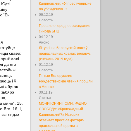
ў Юдэі
Калиновский: «Я преступник не
аіну
по убеждению...»
: “Ён
06.12.19
Новость
Прошло очередное заседание
синода БПЦ
04.12.19
ся
Анонс
ыгатуйце
Літургіі на беларускай мове ў
ніцы сваёй;
праваслаўных храмах Беларусі
І прыймалі
(снежань 2019 года)
і да яго
01.12.19
дастойны
Новость
зьняць
Пятые Белорусские
аюць і ў
Рождественские чтения прошли
ці абутак
в Минске
й зьбярэ
30.11.19
Яна,
Статья
а мяне”. 15.
МОНИТОРИНГ СМИ: РАДИО
Яго. 16. І,
СВОБОДА: «Кровожадный
у выглядзе
Калиновский?» Историк
отвечает пресс-секретарю
православной церкви в