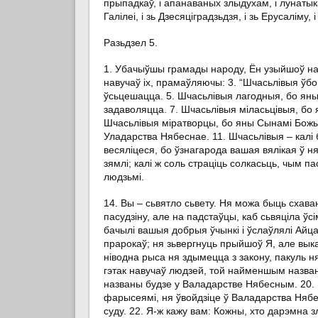
прыпадкаў, і апанаваных злыдухам, і лунатыкаў
Галілеі, і зь Дзесяціградзьдзя, і зь Ерусаліму, і
Разьдзел 5.
1. Убачыўшы грамады народу, Ён узыйшоў на га
навучаў іх, прамаўляючы: 3. “Шчасьлівыя ўбо
ўсьцешацца. 5. Шчасьлівыя лагодныя, бо ян
задаволяцца. 7. Шчасьлівыя міласьцівыя, бо 
Шчасьлівыя міратворцы, бо яны Сынамі Божым
Уладарства Нябеснае. 11. Шчасьлівыя – калі 
весяліцеся, бо ўзнагарода вашая вялікая ў няб
зямлі; калі ж соль страціць солкасьць, чым п
людзьмі.
14. Вы – сьвятло сьвету. Ня можа быць схавана
пасудзіну, але на падстаўцы, каб сьвяціла ўс
бачылі вашыя добрыя ўчынкі і ўслаўлялі Айца
прарокаў; ня зьвергнуць прыйшоў Я, але выка
ніводна рыса ня здымецца з закону, пакуль ня
гэтак навучаў людзей, той найменшым назван
названы будзе у Валадарстве Нябесным. 20. Б
фарысеямі, ня ўвойдзіце ў Валадарства Нябес
суду. 22. Я-ж кажу вам: Кожны, хто дарэмна з