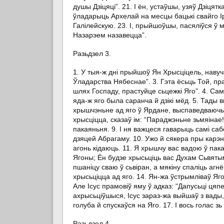
душы Дзіцяці”. 21. І ён, устаўшы, узяў Дзіцят
ўладарыць Архелай на месцы бацькі свайго Ір
Галілейскую. 23. І, прыйшоўшы, пасяліўся ў 
Назарэем назавецца”.
Разьдзел 3
.
1. У тыя-ж дні прыйшоў Ян Хрысціцель, навуч
Ўладарства Нябеснае”. 3. Гэта ёсьць Той, пра
шлях Госпаду, прастуйце сьцежкі Яго”. 4. Са
яда-ж яго была саранча й дзікі мёд. 5. Тады в
хрышчэньне ад яго ў Ярдане, выспаведваючы г
хрысціцца, сказаў ім: “Параджэньне зьмяінае
пакаяньня. 9. І ня важцеся гаварыць самі са
дзяцей Абрагаму. 10. Ужо й сякера пры карэн
агонь кідаюць. 11. Я хрышчу вас вадою ў па
Ягоны; Ён будзе хрысьціць вас Духам Сьвятым 
пшаніцу сваю ў сьвіран, а мякіну спаліць агн
хрысьціцца ад яго. 14. Ян-жа ўстрымліваў Яго
Але Ісус прамовіў яму ў адказ: “Дапусьці цяп
ахрысьціўшыся, Ісус зараз-жа выйшаў з вады, 
голуба й спускаўся на Яго. 17. І вось голас 
Разьдзел 4
.