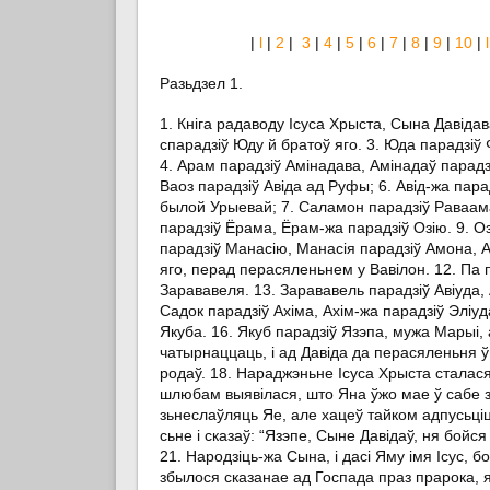
|
l
|
2
|
3
|
4
|
5
|
6
|
7
|
8
|
9
|
10
|
l
Разьдзел 1.
1. Кніга радаводу Ісуса Хрыста, Сына Давідав
спарадзіў Юду й братоў яго. 3. Юда парадзі
4. Арам парадзіў Амінадава, Амінадаў парад
Ваоз парадзіў Авіда ад Руфы; 6. Авід-жа пара
былой Урыевай; 7. Саламон парадзіў Раваама,
парадзіў Ёрама, Ёрам-жа парадзіў Озію. 9. Оз
парадзіў Манасію, Манасія парадзіў Амона, Ам
яго, перад перасяленьнем у Вавілон. 12. Па 
Зарававеля. 13. Зарававель парадзіў Авіуда, 
Садок парадзіў Ахіма, Ахім-жа парадзіў Эліу
Якуба. 16. Якуб парадзіў Язэпа, мужа Марыі, 
чатырнаццаць, і ад Давіда да перасяленьня 
родаў. 18. Нараджэньне Ісуса Хрыста сталася
шлюбам выявілася, што Яна ўжо мае ў сабе з
зьнеслаўляць Яе, але хацеў тайком адпусьціць 
сьне і сказаў: “Язэпе, Сыне Давідаў, ня бой
21. Народзіць-жа Сына, і дасі Яму імя Ісус, б
збылося сказанае ад Госпада праз прарока, я