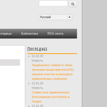
Поиск
Форма поиска
Русский
нтервью
Библиотека
RSS-лента
Последнее
01.02.20
Новость
Традиционно тайком от своих
прихожан представители БПЦ
приняли участие в ежегодных
экуменических служениях
21.01.20
Новость
Совместное экуменическое
богослужение состоялось в
Гродно
21.01.20