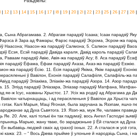
Разьдзелы:
l
|
12
|
13
|
14
|
15
|
16
|
17
|
l8
|
19
|
20
|
2l
|
22
|
23
|
25
|
26
|
27
|
28
а, Сына Абрагамава. 2. Абрагам парадзіў Ісаака; Ісаак парадзіў Як
ў Фарэса й Зара ад Фамары; Фарэс парадзіў Эсрома, Эсром-жа пара
зіў Наасона; Наасон-жа парадзіў Салмона; 5. Салмон парадзіў Ваоз
дзіў Есэя, Есэй парадзіў Давіда караля, Давід кароль парадзіў Сал
 Раваам парадзіў Авію, Авія-жа парадзіў Асу; 8. Аса парадзіў Ёса
ія парадзіў Ёфама, Ёфам парадзіў Ахаза, Ахаз-жа парадзіў Езэкію. 
он-жа парадзіў Ёсію. 11. Ёсія парадзіў Якіма, Якім парадзіў Ехоні
перасяленьні ў Вавілон, Ехонія парадзіў Салафііля, Салафііль-жа п
Авіуд парадзіў Эліакіма, Эліакім-жа парадзіў Азора. 14. Азор парадз
да. 15. Эліуд парадзіў Эліазара, Эліазар парадзіў Матфана, Матфан
ад яе-ж Ісус, названы Хрыстос. 17. Усіх жа родаў ад Абрагама да Да
ў Вавілон чатырнаццаць, і ад перасяленьня ў Вавілон да Хрыста ча
 гэтак. Калі Марыя, Маці Ягоная, была заручана зь Язэпам, яшчэ п
ароджанае ад Духа Сьвятога. 19. Язэп-жа, муж Яе, чалавек правед
Яе. 20. Але, калі толькі ён так падумаў, вось Ангел Гасподні зьяві
ся прыняць Марыю, жану тваю, бо зараджэньне ў Ёй сталася ад Духа 
о Ён выбавіць людзей сваіх ад грахоў іхных. 22. А сталася-ж усё гэта
кі кажа: 23. – “ Вось Дзева прыйме ў улоньне й народзіць Сына, і н