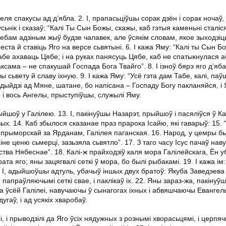
ля спакусы ад д’ябла. 2. І, прапасьціўшы сорак дзён і сорак ночаў
сьнік і сказаў: “Калі Ты Сын Божы, скажы, каб гэтыя каменьні сталіс
хлебам адзіным жыў будзе чалавек, але ўсякім словам, якое зыходзіц
ста й ставіць Яго на версе сьвятыні. 6. І кажа Яму: “Калі ты Сын Бо
Табе ахаваць Цябе; і на руках панясуць Цябе, каб не спатыкнулася 
таксама – не спакушай Госпада Бога Твайго”. 8. І ізноў бярэ яго д’яб
 сьвету й славу іхную. 9. І кажа Яму: “Усё гэта дам Табе, калі, паў
Адыйдзі ад Мяне, шатане, бо напісана – Госпаду Богу пакланяйся, і
, і вось Ангелы, прыступіўшы, служылі Яму.
ыйшоў у Галілею. 13. І, пакінуўшы Назарэт, прыйшоў і пасяліўся ў 
ых. 14. Каб збылося сказанае праз прарока Ісайю, які гаварыў: 15.
прыморскай за Ярданам, Галілея паганская. 16. Народ, у цемры б
аіне ценю сьмерці, зазьзяла сьвятло”. 17. З таго часу Ісус пачаў наву
ства Нябеснае”. 18. Калі-ж прайходзіў каля мора Галілейскага, Ён 
та яго; яны зацягвалі сеткі ў мора, бо былі рыбакамі. 19. І кажа ім:
. І, адыйшоўшы адтуль, убачыў іншых двух братоў: Якуба Заведэева
папраўляючымі сеткі свае, і паклікаў іх. 22. Яны зараз-жа, пакінуўш
с па ўсёй Галілеі, навучаючы ў сынагогах іхных і абвяшчаючы Евангел
гаў, і ад усякіх хваробаў.
, і прыводзілі да Яго ўсіх нядужных з рознымі хворасьцямі, і церпяч