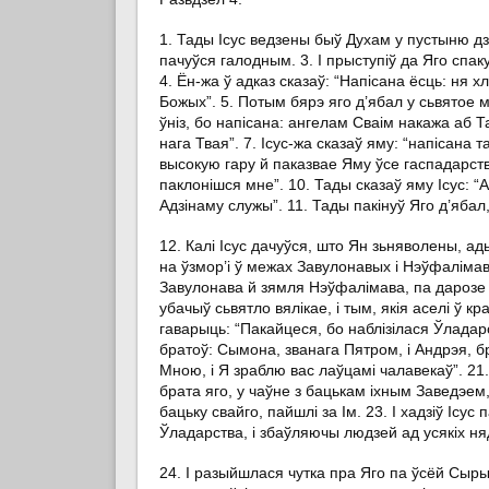
1. Тады Ісус ведзены быў Духам у пустыню дзе
пачуўся галодным. 3. І прыступіў да Яго спаку
4. Ён-жа ў адказ сказаў: “Напісана ёсць: ня 
Божых”. 5. Потым бярэ яго д’ябал у сьвятое ме
ўніз, бо напісана: ангелам Сваім накажа аб 
нага Твая”. 7. Ісус-жа сказаў яму: “напісана 
высокую гару й паказвае Яму ўсе гаспадарствы
паклонішся мне”. 10. Тады сказаў яму Ісус: “
Адзінаму служы”. 11. Тады пакінуў Яго д’ябал
12. Калі Ісус дачуўся, што Ян зьняволены, ад
на ўзмор’і ў межах Завулонавых і Нэўфалімав
Завулонава й зямля Нэўфалімава, па дарозе 
убачыў сьвятло вялікае, і тым, якія аселі ў кр
гаварыць: “Пакайцеся, бо наблізілася Ўладар
братоў: Сымона, званага Пятром, і Андрэя, бра
Мною, і Я зраблю вас лаўцамі чалавекаў”. 21
брата яго, у чаўне з бацькам іхным Заведэем, 
бацьку свайго, пайшлі за Ім. 23. І хадзіў Ісу
Ўладарства, і збаўляючы людзей ад усякіх няду
24. І разыйшлася чутка пра Яго па ўсёй Сырыі