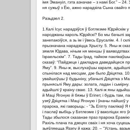
імя Эмануіл, гэта азначае – з намі Бог.” – 24.
ня сужыў з Ёю, ажно нарадзіла Сына свайго п
Разьдзел 2.
1.Калі Ісус нарадзіўся ў Бэтлеэме Юдэйскім у
народжаны кароль Юдэйскі? Бо мы бачылі зар
занепакоіўся, а зь ім і ўвесь Ерусалім. 4. І 
прызначана нарадзіцца Хрысту. 5. Яны-ж сказа
зямля Юдава, нічым ня меншы ў ваяводзтвах 
Ізраельскім”. 7. Тады Ірад, тайком паклікаўшы
сказаў: “Пайдзеце і дакладна даведайцеся пра
Яму”. 9. Яны-ж, выслухаўшы караля, адыйшлі;
спынілася над месцам, дзе было Дзіцятка. 10
увайшоўшы ў будыніну, убачылі Дзіцятка з Ма
прынясьлі Яму дары: золата, ладан і сьмірн
адыйшлі ў краіну сваю. 13. Калі-ж яны адыйшл
й Маці Ягоную й бяжы ў Егіпет, і будзь там, па
узяў Дзіцятка і Маці Ягоную і ўначы пайшоў у 
прарока, які гаворыць: - “Зь Егіпту паклікаў
і паслаў выбіць у Бэтлеэме і ў ваколіцах яго 
Тады збылося сказанае праз прарока Ерамію, я
Рахіль плача па дзецях сваіх і ня хоча суцешы
зьяўляецца Язэпу й кажа: 20. – “Устань, вазьм