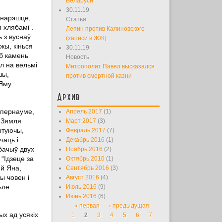
Беларуси
30.11.19
, нарэшце,
Статья
я хлябамі”.
Лепин против Калиновского
ь з вуснаў
(записи в ЖЖ)
жы, кінься
30.11.19
аб камень
Новость
ал на вельмі
Митрополит Павел высказался
шы,
против смертной казни
 Яму
Архив
Капернауме,
Апрель 2017
(1)
 “Зямля
Март 2017
(3)
ытуючы,
Февраль 2017
(7)
чаць і
Декабрь 2016
(1)
убачыў двух
Ноябрь 2016
(2)
 “Ідзеце за
Октябрь 2016
(1)
 й Яна,
Сентябрь 2016
(3)
ы човен і
Август 2016
(4)
ьле
Июль 2016
(9)
Июнь 2016
(6)
« первая
‹ предыдущая
Страницы
ых ад усякіх
1
2
3
4
5
6
7