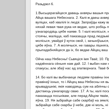
Разьдзел 6.
1.Высьцерагайцеся даваць ахвяры вашыя прад 
Айца вашага Нябеснага. 2. Калі-ж даеш ахвяр
вуліцах, каб хвалілі іх людзі. Запраўды кажу
няхай левая твая рука ня ведае, што робіць п
узнагародзіць цябе наяве. 5. І калі молісься, 
стоячы, маліцца, каб паказацца прад людзьмі
молісься, увайдзі ў куток свой, і, зачыніўшыс
цябе яўна. 7. А молячыся, не гавары лішняга
прыпадабняйцеся да іх, бо ведае Айцец ваш в
Ойча наш Нябесны! Сьвяціся імя Тваё; 10. Пры
надзённага сёньня нам дай. 12. І выбач нам н
спакусы, але збаў нас ад златворнага. Тваё бо 
14. Бо калі вы выбачаеце людзям правіны іх
правінаў іхных, то і Айцец ваш Нябесны ня вы
крывадушнікі, якія наводзяць сум на абліччы
дастаюць узнагароду сваю. 17. А ты, калі пос
паказацца посьнікам, але перад Айцом тваім, 
яўна. 19. Ня зьбірайце сабе скарбаў на зямлі
зьбірайце сабе скарбы ў небе, дзе ні моль, ні