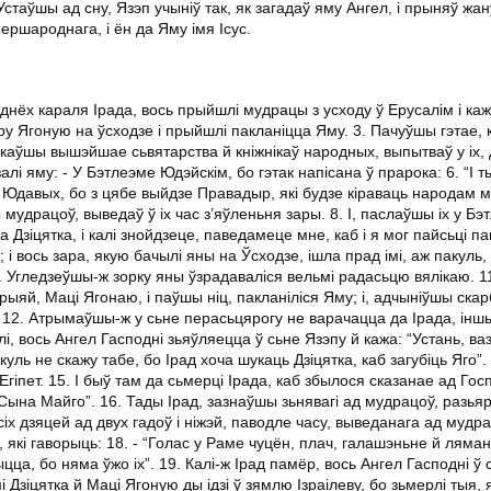
 Устаўшы ад сну, Язэп учыніў так, як загадаў яму Ангел, і прыняў жан
ершароднага, і ён да Яму імя Ісус.
 днёх караля Ірада, вось прыйшлі мудрацы з усходу ў Ерусалім і кажу
у Ягоную на ўсходзе і прыйшлі пакланіцца Яму. 3. Пачуўшы гэтае, 
склікаўшы вышэйшае сьвятарства й кніжнікаў народных, выпытваў у іх,
лі яму: - У Бэтлеэме Юдэйскім, бо гэтак напісана ў прарока: 6. “І т
Юдавых, бо з цябе выйдзе Правадыр, які будзе кіраваць народам м
 мудрацоў, выведаў ў іх час з’яўленьня зары. 8. І, паслаўшы іх у Бэ
 Дзіцятка, і калі знойдзеце, паведамеце мне, каб і я мог пайсьці п
 і вось зара, якую бачылі яны на Ўсходзе, ішла прад імі, аж пакуль
. Угледзеўшы-ж зорку яны ўзрадаваліся вельмі радасьцю вялікаю. 11.
рыяй, Маці Ягонаю, і паўшы ніц, пакланіліся Яму; і, адчыніўшы скар
у. 12. Атрымаўшы-ж у сьне перасьцярогу не варачацца да Ірада, ін
і, вось Ангел Гасподні зьяўляецца ў сьне Язэпу й кажа: “Устань, ваз
куль не скажу табе, бо Ірад хоча шукаць Дзіцятка, каб загубіць Яго”. 
Егіпет. 15. І быў там да сьмерці Ірада, каб збылося сказанае ад Гос
 Я Сына Майго”. 16. Тады Ірад, зазнаўшы зьнявагі ад мудрацоў, разь
ўсіх дзяцей ад двух гадоў і ніжэй, паводле часу, выведанага ад мудра
кі гаворыць: 18. - “Голас у Раме чуцён, плач, галашэньне й лямант
цца, бо няма ўжо іх”. 19. Калі-ж Ірад памёр, вось Ангел Гасподні ў 
і Дзіцятка й Маці Ягоную ды ідзі ў зямлю Ізраілеву, бо зьмерлі тыя, 