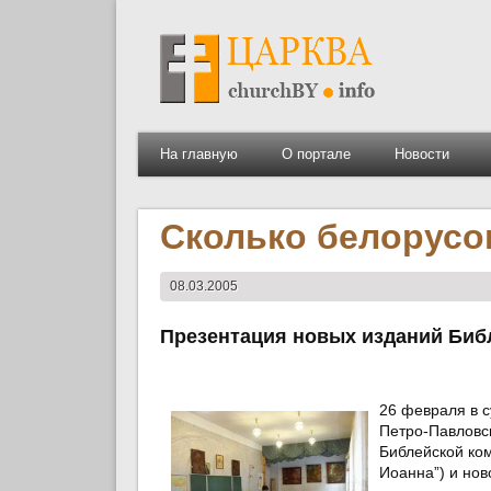
На главную
О портале
Новости
Сколько белорусов
08.03.2005
Презентация новых изданий Биб
26 февраля в 
Петро-Павловс
Библейской ко
Иоанна”) и но