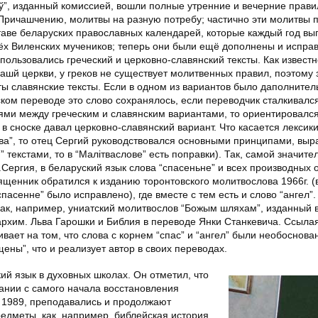
ў”
, изданный комиссией, вошли полные утренние и вечерние прави
Причашчению, молитвы на разную потребу; частично эти молитвы 
таве
беларуских православных календарей
, которые каждый год вы
ёх Виленских мучеников
; теперь они были ещё дополнены и испра
пользовались греческий и церковно-славянский тексты. Как известн
 нашй церкви, у греков не существует молитвенных правил, поэтому 
ы славянские тексты. Если в одном из вариантов было даполнител
ском переводе это слово сохранялось, если переводчик сталкивался
ми между греческим и славянским вариантами, то ориентировался
а в сноске давал церковно-славянский вариант. Что касается лексик
ва”, то отец Сергий руководствовался основными принципами, вы
 текстами, то в “Малітваслове” есть поправки). Так, самой значите
.Сергия, в беларуский язык слова
“спасеньне”
и всех производных 
вященник обратился к изданию
торонтовского молитвослова 1966г
. 
“спасенне” было исправлено), где вместе с тем есть и слово
“ангел”.
как, например,
униатский молитвослов “Божым шляхам”
, изданный 
архим. Льва Гарошки
и Библия в переводе
Янки Станкевича
. Ссыла
ивает на том, что слова с корнем “спас” и “ангел” были необоснов
ены”, что и реализует автор в своих переводах.
ий язык в духовных школах. Он отметил, что
ании с самого начала восстановления
 1989, преподавались и продолжают
едметы, как, например,
библейская история,