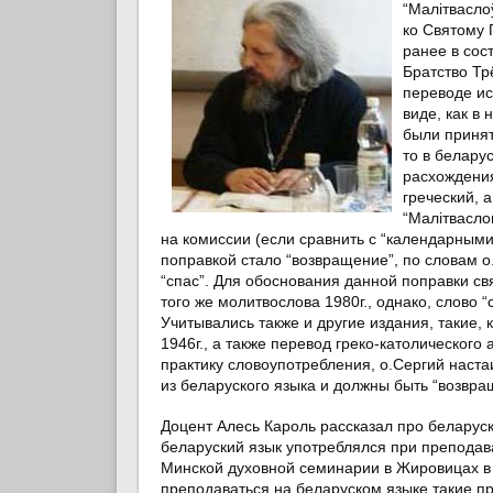
“Малітвасло
ко Святому 
ранее в сос
Братство Тр
переводе ис
виде, как в
были принят
то в белару
расхождения
греческий, 
“Малітвасло
на комиссии (если сравнить с “календарными”
поправкой стало “возвращение”, по словам о
“спас”. Для обоснования данной поправки с
того же молитвослова 1980г., однако, слово 
Учитывались также и другие издания, такие, 
1946г., а также перевод греко-католического
практику словоупотребления, о.Сергий наста
из беларуского языка и должны быть “возвращ
Доцент Алесь Кароль
рассказал про беларуск
беларуский язык употреблялся при преподав
Минской духовной семинарии в Жировицах в
преподаваться
на беларуском языке
такие пр