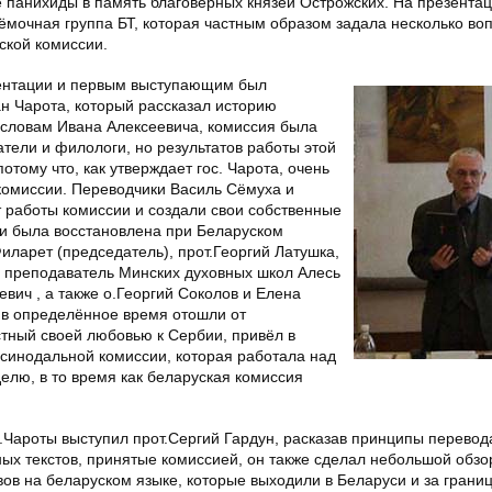
е панихиды в память благоверных князей Острожских. На презента
мочная группа БТ, которая частным образом задала несколько во
ской комиссии.
нтации и первым выступающим был
н Чарота
, который рассказал историю
 словам Ивана Алексеевича, комиссия была
сатели и филологи, но результатов работы этой
отому что, как утверждает гос. Чарота, очень
 комиссии. Переводчики
Василь Сёмуха
и
 работы комиссии и создали свои собственные
ии была восстановлена при Беларуском
Филарет
(председатель),
прот.Георгий Латушка
,
, преподаватель Минских духовных школ
Алесь
левич
, а также
о.Георгий Соколов
и
Елена
 в определённое время отошли от
стный своей любовью к Сербии, привёл в
синодальной комиссии, которая работала над
делю, в то время как беларуская комиссия
.Чароты выступил
прот.Сергий Гардун
, расказав принципы перевод
ых текстов, принятые комиссией, он также сделал небольшой обзо
ов на беларуском языке, которые выходили в Беларуси и за границ