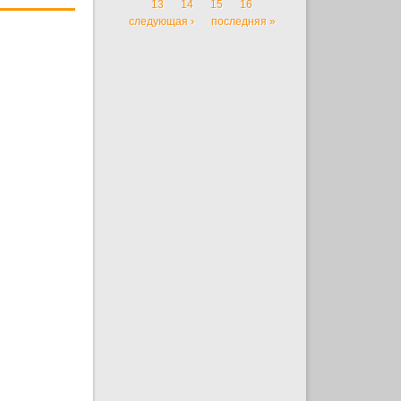
13
14
15
16
следующая ›
последняя »