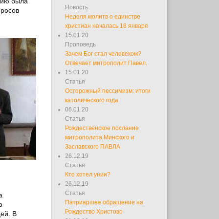
цию была
Новость
просов
Неделя молитв о единстве
христиан началась 18 января
15.01.20
Проповедь
Зачем Бог стал человеком?
Отвечает митрополит Павел.
15.01.20
Статья
Осторожный пессимизм: итоги
католического года
06.01.20
Статья
Рождественское послание
митрополита Минского и
Заславского ПАВЛА
26.12.19
Статья
Кто хотел унии?
26.12.19
Статья
а
Патриаршее обращение на
р
Рождество Христово
ей. В