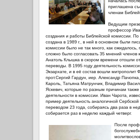
началась посл
приглашена съё
членам Библей
Ведущим презе
профессор
Ива
создания и работы Библейской комиссии. По
создана в 1989 г., в ней в основном были пи
комиссии было не так много, как ожидалось, п
сложно было согласовать 35 мнений членов
Анатоль Клышка
в скором времени отошли от
переводы. В 1995 году деятельность комисс
Экзархате, и в её состав вошли
митрополит 
прот.Сергий Гардун
,
иер. Александр Пачопка
Кароль
,
Татьяна Матрунчик
,
Владимир Васи
Яскевич
, которые по разным причинам также
деятельности в комиссии. Иван Чарота, изве
пример деятельность аналогичной Сербской 
переводом 23 года, собираясь два раза в не
собирается раз в неделю каждый четверг.
После проф
богослужебн
молитвослов