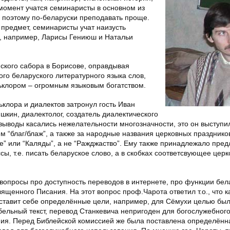
момент учатся семинаристы в основном из
, поэтому по-беларуски преподавать проще.
 предмет, семинаристы учат наизусть
в, например,
Ларисы Гениюш
и
Натальи
ского сабора в Борисове, оправдывая
го беларуского литературного языка слов,
льклором – огромным языковым богатством.
клора и диалектов затронул гость
Иван
Яшкин
, диалектолог, создатель диалектического
 выводы касались нежелательности многозначности, это он выступи
ем “благ/блаж”, а также за народные названия церковных празднико
е”
или
“Каляды”
, а не
“Ражджаство”
. Ему также принадлежало пре
ссы, т.е. писать беларуское слово, а в скобках соответсвующее церк
вопросы про доступность переводов в интернете, про функции бел
ященного Писания. На этот вопрос проф.Чарота ответил т.о., что 
ставит себе определённые цели, например, для Сёмухи целью был
бельный текст, перевод Станкевича непригоден для богослужебног
ия. Перед Библейской комиссией же была поставлена определённ