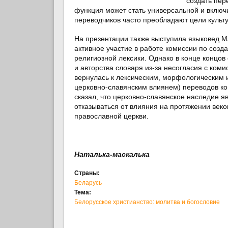
создать пер
функция может стать универсальной и включ
переводчиков часто преобладают цели культу
На презентации также выступила языковед
М
активное участие в работе комиссии по созд
религиозной лексики. Однако в конце концов 
и авторства словаря из-за несогласия с ком
вернулась к лексическим, морфологическим 
церковно-славянским влиянем) переводов к
сказал, что церковно-славянское наследие я
отказываться от влияния на протяжении веко
православной церкви.
Наталька-маскалька
Страны:
Беларусь
Тема:
Белорусское христианство: молитва и богословие