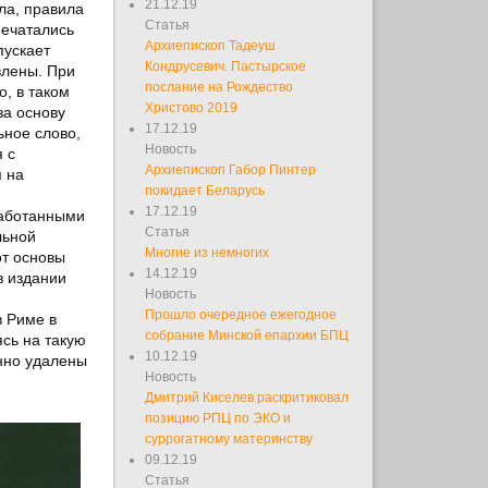
21.12.19
ла, правила
Статья
печатались
Архиепископ Тадеуш
пускает
Кондрусевич. Пастырское
влены. При
послание на Рождество
о, в таком
Христово 2019
за основу
17.12.19
ьное слово,
Новость
 с
Архиепископ Габор Пинтер
 на
покидает Беларусь
и
17.12.19
работанными
Статья
льной
Многие из немногих
от основы
14.12.19
(в издании
Новость
Прошло очередное ежегодное
в Риме в
собрание Минской епархии БПЦ
ясь на такую
10.12.19
анно удалены
Новость
Дмитрий Киселев раскритиковал
позицию РПЦ по ЭКО и
суррогатному материнству
09.12.19
Статья