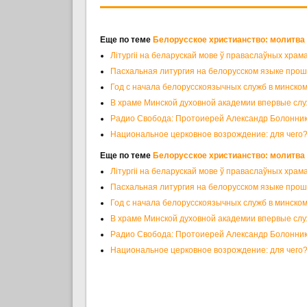
Еще по теме
Белорусское христианство: молитва 
Літургіі на беларускай мове ў праваслаўных храм
Пасхальная литургия на белорусском языке прош
Год с начала белорусскоязычных служб в минско
В храме Минской духовной академии впервые слу
Радио Свобода: Протоиерей Александр Болоннико
Национальное церковное возрождение: для чего
Еще по теме
Белорусское христианство: молитва 
Літургіі на беларускай мове ў праваслаўных храм
Пасхальная литургия на белорусском языке прош
Год с начала белорусскоязычных служб в минско
В храме Минской духовной академии впервые слу
Радио Свобода: Протоиерей Александр Болоннико
Национальное церковное возрождение: для чего