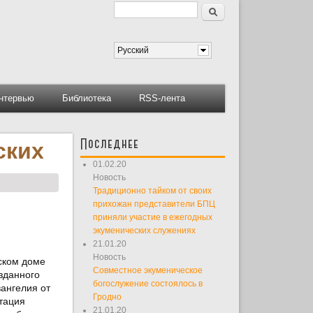
Поиск
Форма поиска
Русский
нтервью
Библиотека
RSS-лента
Последнее
ских
01.02.20
Новость
Традиционно тайком от своих
прихожан представители БПЦ
приняли участие в ежегодных
экуменических служениях
21.01.20
Новость
ском доме
Совместное экуменическое
зданного
богослужение состоялось в
ангелия от
Гродно
тация
21.01.20