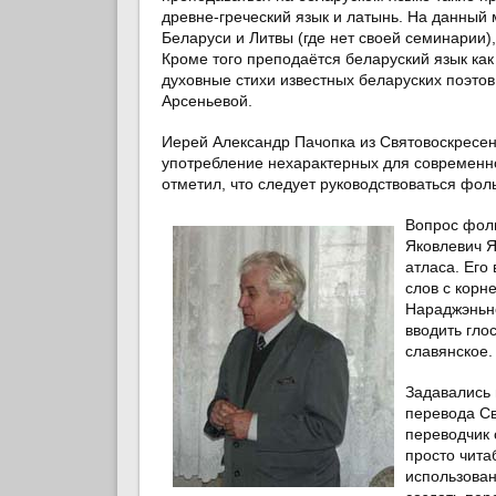
древне-греческий язык и латынь
. На данный 
Беларуси и Литвы (где нет своей семинарии)
Кроме того преподаётся беларуский язык как
духовные стихи известных беларуских поэто
Арсеньевой
.
Иерей Александр Пачопка
из Святовоскресен
употребление нехарактерных для современно
отметил, что следует руководствоваться фо
Вопрос фоль
Яковлевич 
атласа. Его
слов с корн
Нараджэньн
вводить гло
славянское.
Задавались 
перевода Св
переводчик 
просто чита
использован