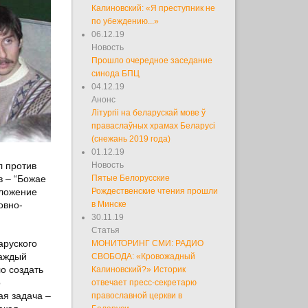
Калиновский: «Я преступник не
по убеждению...»
06.12.19
Новость
Прошло очередное заседание
синода БПЦ
04.12.19
Анонс
Літургіі на беларускай мове ў
праваслаўных храмах Беларусі
(снежань 2019 года)
01.12.19
л против
Новость
в –
“Божае
Пятые Белорусские
дложение
Рождественские чтения прошли
овно-
в Минске
30.11.19
Статья
аруского
МОНИТОРИНГ СМИ: РАДИО
каждый
СВОБОДА: «Кровожадный
о создать
Калиновский?» Историк
о
отвечает пресс-секретарю
ая задача –
православной церкви в