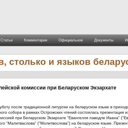
Статьи
Комментарии
Официальное
Документы
И
, столько и языков белару
лейской комиссии при Беларуском Экзархате
суботу после традиционной
литургии на беларуском языке
в приход
кого собора
в рамках Острожских чтений состоялась презентация и
миссией
при Беларуском Экзархате
“Евангелля паводле Иаана”
(“Ев
вого
“Малитваслова”
(“Молитвослова”) на беларуском языке. Презен