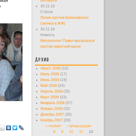
акая
Беларуси
е
30.11.19
Статья
Лепин против Калиновского
(записи в ЖЖ)
30.11.19
Новость
Митрополит Павел высказался
против смертной казни
Архив
Август 2008
(15)
Июль 2008
(17)
Июнь 2008
(19)
Май 2008
(24)
Апрель 2008
(35)
Март 2008
(33)
Февраль 2008
(57)
Январь 2008
(32)
Декабрь 2007
(35)
Ноябрь 2007
(20)
« первая
‹ предыдущая
Страницы
я…
…
8
9
10
11
12