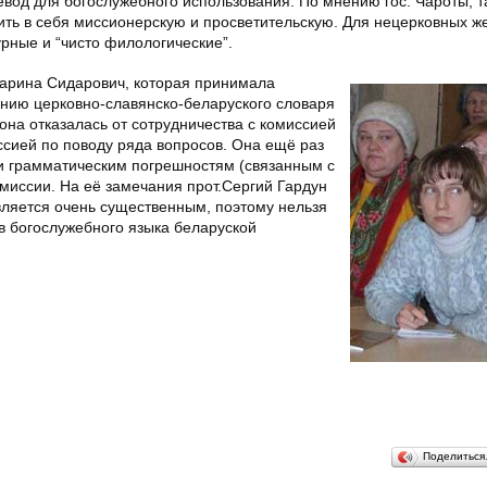
евод для богослужебного использования. По мнению гос. Чароты, т
ить в себя миссионерскую и просветительскую. Для нецерковных ж
рные и “чисто филологические”.
арина Сидарович
, которая принимала
анию церковно-славянско-беларуского словаря
она отказалась от сотрудничества с комиссией
иссией по поводу ряда вопросов. Она ещё раз
и грамматическим погрешностям (связанным с
омиссии. На её замечания
прот.Сергий Гардун
вляется очень существенным, поэтому нельзя
в богослужебного языка беларуской
Поделитьс