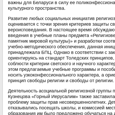
важны для Беларуси в силу ее поликонфессион
культурного пространства.
Развитие любых социальных инициатив религио
оценивается с точки зрения критериев защиты с
вероисповедания. В настоящее время обсуждаю
введения в учебные планы предмета «Религиове
памятник мировой культуры)» и разработки соот
учебно-методического обеспечения, данная ини
принадлежала БПЦ. Однако в соответствии с за
ориентируясь на стандарт Толедских принципов
соблюсти критерии светского и научного характе
этом предлагаемые учебные программы и пособ
носить узкоконфессионального характера, а ори
принцип свободы религии и свободы от религии.
Деятельность асоциальной религиозной группы 
Кузнецова «Горный Иерусалим» также заставила
проблему защиты прав несовершеннолетних. Де
отказывались посещать школы, и комиссией мес
образования им было предложено обучаться на 