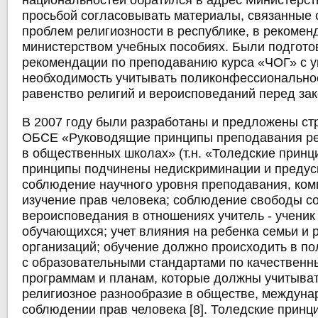
национальностей обратился в адрес Министерст
просьбой согласовывать материалы, связанные 
проблем религиозности в республике, в рекоме
министерством учебных пособиях. Были подгот
рекомендации по преподаванию курса «ЧОГ» с у
необходимость учитывать поликонфессионально
равенство религий и вероисповеданий перед зак
В 2007 году были разработаны и предложены ст
ОБСЕ «Руководящие принципы преподавания ре
в общественных школах» (т.н. «Толедские принц
принципы подчинены недискриминации и преду
соблюдение научного уровня преподавания, ком
изучение прав человека; соблюдение свободы со
вероисповедания в отношениях учитель - ученик 
обучающихся; учет влияния на ребенка семьи и 
организаций; обучение должно происходить в по
с образовательными стандартами по качествен
программам и планам, которые должны учитыват
религиозное разнообразие в обществе, междуна
соблюдении прав человека [8]. Толедские прин