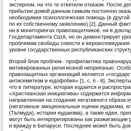
экстерном, на что те ответили отказом. После д
прибытии домой данным семьям постоянно оказ
необходимая психологическая помощь (в другой
по их собственному заявлению) [2]. Данный фак
ни в мониторингах правозащитников, ни в докла
Госдепартамента США, но он демонстрирует уро
проблемам свободы совести и вероисповедания 
уровне государственных республиканских структу
Второй блок проблем - профилактика правонару
мотивированных религиозной неприязнью. Особ
правозащитных организаций является «государ
антисемитизм и юдофобия» [1, с. 6 - 8]. Эксперт
что в литературе, которая издается и распростр
«Христианская инициатива» содержится информ
направленная на создание негативного образа 
(негативные эмоциональные оценки иудаизма, ег
(Талмуда), истории иудаизма), а также идеи, пр
могут быть интерпретированы как разжигающие 
и вражду в Беларуси. Последнее может быть док