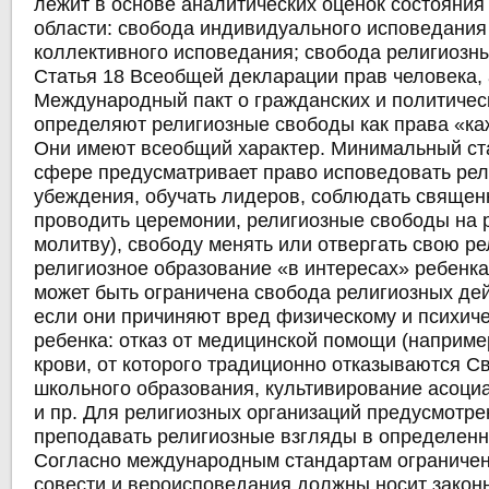
лежит в основе аналитических оценок состояния
области: свобода индивидуального исповедания
коллективного исповедания; свобода религиозны
Статья 18 Всеобщей декларации прав человека, 
Международный пакт о гражданских и политичес
определяют религиозные свободы как права «ка
Они имеют всеобщий характер. Минимальный ста
сфере предусматривает право исповедовать ре
убеждения, обучать лидеров, соблюдать священ
проводить церемонии, религиозные свободы на р
молитву), свободу менять или отвергать свою ре
религиозное образование «в интересах» ребенка
может быть ограничена свобода религиозных де
если они причиняют вред физическому и психич
ребенка: отказ от медицинской помощи (наприме
крови, от которого традиционно отказываются С
школьного образования, культивирование асоци
и пр. Для религиозных организаций предусмотре
преподавать религиозные взгляды в определенн
Согласно международным стандартам ограниче
совести и вероисповедания должны носит закон