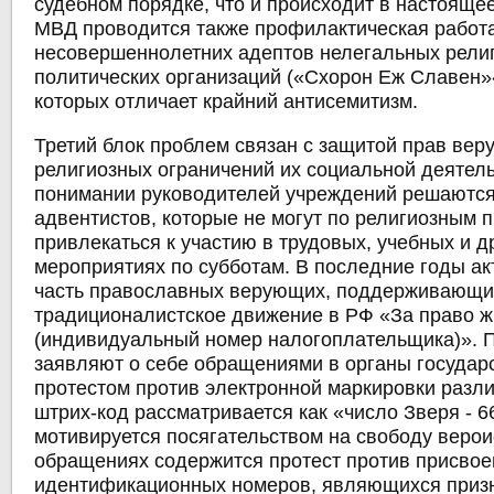
судебном порядке, что и происходит в настояще
МВД проводится также профилактическая работ
несовершеннолетних адептов нелегальных рели
политических организаций («Схорон Еж Славен»
которых отличает крайний антисемитизм.
Третий блок проблем связан с защитой прав ве
религиозных ограничений их социальной деятель
понимании руководителей учреждений решаютс
адвентистов, которые не могут по религиозным 
привлекаться к участию в трудовых, учебных и д
мероприятиях по субботам. В последние годы а
часть православных верующих, поддерживающи
традиционалистское движение в РФ «За право ж
(индивидуальный номер налогоплательщика)». П
заявляют о себе обращениями в органы государ
протестом против электронной маркировки разли
штрих-код рассматривается как «число Зверя - 66
мотивируется посягательством на свободу веро
обращениях содержится протест против присвое
идентификационных номеров, являющихся приз