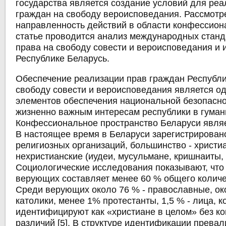
государства является создание условий для реа
граждан на свободу вероисповедания. Рассмотр
направленность действий в области конфессион
статье проводится анализ международных стан
права на свободу совести и вероисповедания и 
Республике Беларусь.
Обеспечение реализации прав граждан Республи
свободу совести и вероисповедания является о
элементов обеспечения национальной безопаснос
жизненно важным интересам республики в гуман
Конфессиональное пространство Беларуси являе
В настоящее время в Беларуси зарегистрирован
религиозных организаций, большинство - христиа
нехристианские (иудеи, мусульмане, кришнаиты, 
Социологические исследования показывают, что
верующих составляет менее 60 % общего количе
Среди верующих около 76 % - православные, ок
католики, менее 1% протестанты, 1,5 % - лица, 
идентифицируют как «христиане в целом» без 
различий [5]. В структуре идентификации превал