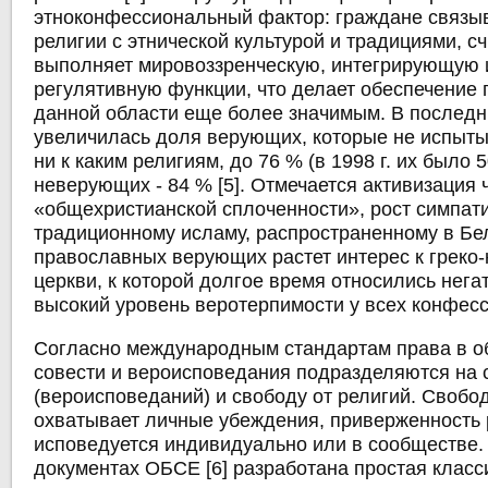
этноконфессиональный фактор: граждане связ
религии с этнической культурой и традициями, сч
выполняет мировоззренческую, интегрирующую 
регулятивную функции, что делает обеспечение 
данной области еще более значимым. В последн
увеличилась доля верующих, которые не испыт
ни к каким религиям, до 76 % (в 1998 г. их было 
неверующих - 84 % [5]. Отмечается активизация 
«общехристианской сплоченности», рост симпати
традиционному исламу, распространенному в Бе
православных верующих растет интерес к греко-
церкви, к которой долгое время относились нега
высокий уровень веротерпимости у всех конфес
Согласно международным стандартам права в о
совести и вероисповедания подразделяются на 
(вероисповеданий) и свободу от религий. Свобо
охватывает личные убеждения, приверженность 
исповедуется индивидуально или в сообществе
документах ОБСЕ [6] разработана простая класс