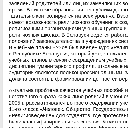
заявлений родителей или лиц их заменяющих во
время. В системе образования республики данн
тщательно контролируется на всех уровнях. Взр
имеют возможность религиозного обучения в со
религиозными организациями учебных группах и
религиозных школах. В Беларуси ведется работ
положений законодательства в учреждениях сис
В учебные планы ВУЗов был введен курс «Рели
в Республике Беларусь», который уже, к сожале
учебных планов в связи с сокращением учебных 
дисциплин гуманитарного профиля. Школьные и
аудитории являются поликонфессиональными, з
должна состоять в формировании ценностей вер
Актуальна проблема качества учебных пособий и
негативного образа каких-либо религий в учебно
2005 г. рассматривался вопрос о содержании уч
11-го класса «Человек. Общество. Государство» 
«Религиоведение» для студентов, где протеста
были классифицированы как «секты». Комитет п