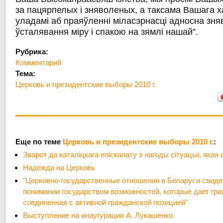
за пацярпелых і зняволеных, а таксама Вашага 
уладамі аб праяўленні міласэрнасці адносна зн
ўсталявання міру і спакою на зямлі нашай”.
Рубрика:
Комментарий
Тема:
Церковь и президентские выборы 2010 г.
Еще по теме
Церковь и президентские выборы 2010 г.
:
Зварот да каталіцкага епіскапату з нагоды сітуацыі, якая 
Надежда на Церковь
"Церковно-государственные отношения в Беларуси свиде
понимании государством возможностей, которые дает гра
соединенная с активной гражданской позицией"
Выступление на инаугурации А. Лукашенко