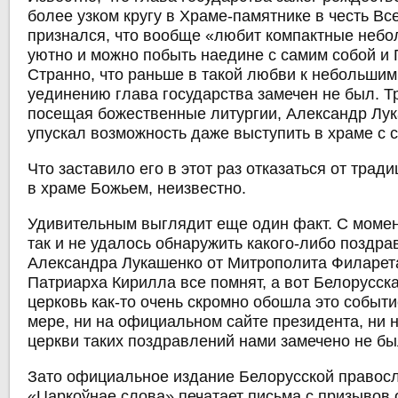
более узком кругу в Храме-памятнике в честь Вс
признался, что вообще «любит компактные небо
уютно и можно побыть наедине с самим собой и 
Странно, что раньше в такой любви к небольши
уединению глава государства замечен не был. 
посещая божественные литургии, Александр Лу
упускал возможность даже выступить в храме с 
Что заставило его в этот раз отказаться от трад
в храме Божьем, неизвестно.
Удивительным выглядит еще один факт. С моме
так и не удалось обнаружить какого-либо поздра
Александра Лукашенко от Митрополита Филарета
Патриарха Кирилла все помнят, а вот Белорусск
церковь как-то очень скромно обошла это событи
мере, ни на официальном сайте президента, ни 
церкви таких поздравлений нами замечено не бы
Зато официальное издание Белорусской правос
«Царкоўнае слова» печатает письма с призывов