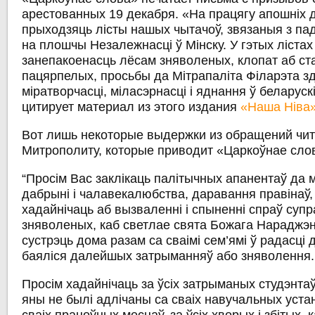
арестованных 19 декабря. «На працягу апошніх 
прыходзяць лісты нашых чытачоў, звязаныя з па
на плошчы Незалежнасці ў Мінску. У гэтых лістах
занепакоенасць лёсам зняволеных, клопат аб ст
пацярпелых, просьбы да Мітрапаліта Філарэта зд
міратворчасці, міласэрнасці і яднання ў беларус
цитирует материал из этого издания
«Наша Ніва
Вот лишь некоторые выдержки из обращений чит
Митрополиту, которые приводит «Царкоўнае сло
“Просім Вас заклікаць палітычных апанентаў да м
дабрыні і чалавекалюбства, даравання правінаў,
хадайнічаць аб вызваленні і спыненні спраў супр
зняволеных, каб светлае свята Божага Нараджэн
сустрэць дома разам са сваімі сем’ямі ў радасці д
баяліся далейшых затрыманняў або зняволення.
Просім хадайнічаць за ўсіх затрыманых студэнтаў
яны не былі адлічаны са сваіх навучальных уста