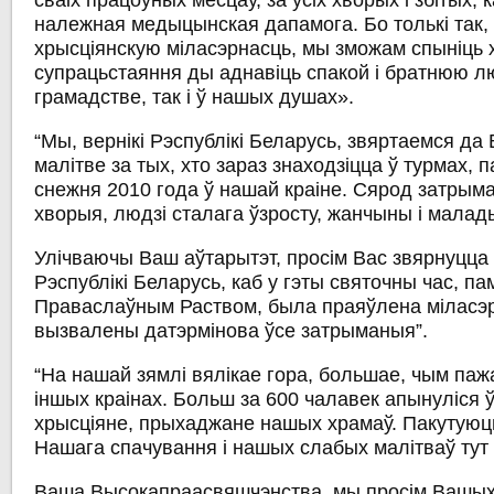
сваіх працоўных месцаў, за ўсіх хворых і збітых, 
належная медыцынская дапамога. Бо толькі так,
хрысціянскую міласэрнасць, мы зможам спыніць х
супрацьстаяння ды аднавіць спакой і братнюю л
грамадстве, так і ў нашых душах».
“Мы, вернікі Рэспублікі Беларусь, звяртаемся да 
малітве за тых, хто зараз знаходзіцца ў турмах, 
снежня 2010 года ў нашай краіне. Сярод затрым
хворыя, людзі сталага ўзросту, жанчыны і малад
Улічваючы Ваш аўтарытэт, просім Вас звярнуцца 
Рэспублікі Беларусь, каб у гэты святочны час, пам
Праваслаўным Раством, была праяўлена міласэр
вызвалены датэрмінова ўсе затрыманыя”.
“На нашай зямлі вялікае гора, большае, чым паж
іншых краінах. Больш за 600 чалавек апынуліся ў
хрысціяне, прыхаджане нашых храмаў. Пакутуюць і
Нашага спачування і нашых слабых малітваў тут
Ваша Высокапраасвяшчэнства, мы просім Вашых