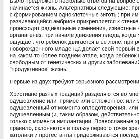
Было предложено несколько ответов на вопрос о
начинается жизнь. Альтернативы следующие: пр
с формированием одноклеточные зиготы; при им
развивающийся эмбрион прикрепляется к стенке
происходят радикальные изменения, известные 
органагенез; при начале движения плода, когда
ощущает, что ребенок двигается в ее лоне; при 
новорожденного младенца делает свой первый в
на каком-то более позднем этапе, когда ребенок
свободным от генетических и других заболевани
"продуктивное" жизнь.
Первые из двух требуют серьезного рассмотрени
Христиане разных традиций разделяются во мнен
одушевление или прямое или отложенное: или 
одушевленный от момента оплодотворения, или 
одушевленным (и, таким образом, действительн
только с момента имплантации. Православные хр
правило, склоняются в пользу первого точки зре
католики и протестанты придерживаются послед