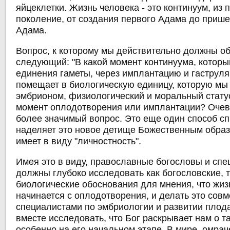
яйцеклетки. Жизнь человека - это континуум, из 
поколение, от создания первого Адама до приш
Адама.
Вопрос, к которому мы действительно должны об
следующий: "В какой момент континуума, которы
единения гаметы, через имплантацию и гаструл
помещает в биологическую единицу, которую мы
эмбрионом, физиологический и моральный стату
момент оплодотворения или имплантации? Очеви
более значимый вопрос. Это еще один способ спр
наделяет это новое детище Божественным образ
имеет в виду "личностность".
Имея это в виду, православные богословы и сп
должны глубоко исследовать как богословские, т
биологические обоснования для мнения, что жиз
начинается с оплодотворения, и делать это совм
специалистами по эмбриологии и развитии плод
вместе исследовать, что Бог раскрывает нам о т
особенно на его начальном этапе. В мире, омра