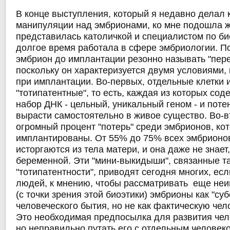
В конце выступления, который я недавно делал 
манипуляции над эмбрионами, ко мне подошла 
представилась католичкой и специалистом по би
долгое время работала в сфере эмбриологии. П
эмбрион до имплантации резонно называть "пер
поскольку он характеризуется двумя условиями,
при имплантации. Во-первых, отдельные клетки
"тотипатентные", то есть, каждая из которых со
набор ДНК - цельный, уникальный геном - и пот
вырасти самостоятельно в живое существо. Во-в
огромный процент "потерь" среди эмбрионов, ко
имплантированы. От 55% до 75% всех эмбрионо
исторгаются из тела матери, и она даже не знает
беременной. Эти "мини-выкидыши", связанные т
"тотипатентности", приводят сегодня многих, ес
людей, к мнению, чтобы рассматривать еще не
(с точки зрения этой биоэтики) эмбрионы как "суб
человеческого бытия, но не как фактическую чел
Это необходимая предпосылка для развития чел
но неправильно путать его с отдельным человеко