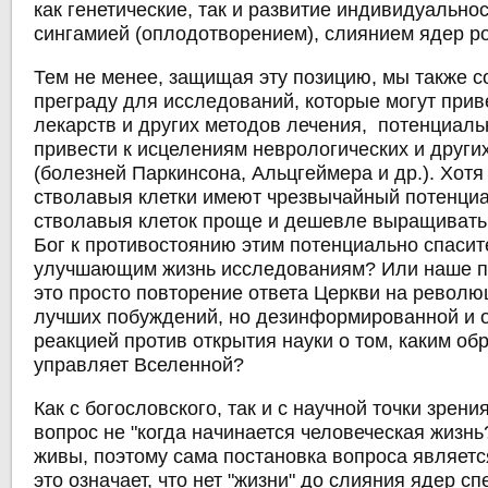
как генетические, так и развитие индивидуальнос
сингамией (оплодотворением), слиянием ядер ро
Тем не менее, защищая эту позицию, мы также 
преграду для исследований, которые могут прив
лекарств и других методов лечения, потенциал
привести к исцелениям неврологических и други
(болезней Паркинсона, Альцгеймера и др.). Хот
стволавыя клетки имеют чрезвычайный потенци
стволавыя клеток проще и дешевле выращивать.
Бог к противостоянию этим потенциально спаси
улучшающим жизнь исследованиям? Или наше п
это просто повторение ответа Церкви на револю
лучших побуждений, но дезинформированной и 
реакцией против открытия науки о том, каким об
управляет Вселенной?
Как с богословского, так и с научной точки зрен
вопрос не "когда начинается человеческая жизн
живы, поэтому сама постановка вопроса являетс
это означает, что нет "жизни" до слияния ядер с