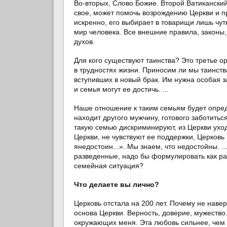
Во-вторых, Слово Божие. Второй Ватиканский 
свое, может помочь возрождению Церкви и п
искренно, его выбирает в товарищи лишь чутк
мир человека. Все внешние правила, законы
духов.
Для кого существуют таинства? Это третье 
в трудностях жизни. Приносим ли мы таинст
вступивших в новый брак. Им нужна особая з
и семья могут ее достичь. ...
Наше отношение к таким семьям будет опред
находит другого мужчину, готового заботитьс
такую семью дискриминируют, из Церкви уходи
Церкви, не чувствуют ее поддержки, Церков
янедостоин...». Мы знаем, что недостойны. .
разведенные, надо бы формулировать как раз
семейная ситуация?
Что делаете вы лично?
Церковь отстала на 200 лет. Почему не наве
основа Церкви. Верность, доверие, мужество
окружающих меня. Эта любовь сильнее, чем