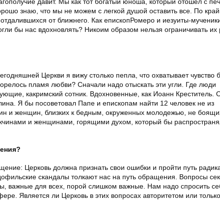
ополучие давит. Мы как тот богатый юноша, который отошел с печ
хорошо знаю, что мы не можем с легкой душой оставить все. По кра
отдалившихся от ближнего. Как епископРомеро и иезуиты-мученик
могли бы нас вдохновлять? Никоим образом нельзя ограничивать их
сегодняшней Церкви я вижу столько пепла, что охватывает чувство 
згорелось пламя любви? Сначали надо отыскать эти угли. Где люди
ющие, какримский сотник. Вдохновенные, как Иоанн Креститель. 
ина. Я бы посоветовал Папе и епископам найти 12 человек не из
ин и женщин, близких к бедным, окруженных молодежью, не боящи
ужчинами и женщинами, горящими духом, который бы распространя
ления?
щение: Церковь должна признать свои ошибки и пройти путь радик
дофильские скандалы толкают нас на путь обращения. Вопросы се
мы, важные для всех, порой слишком важные. Нам надо спросить с
ере. Является ли Церковь в этих вопросах авторитетом или тольк