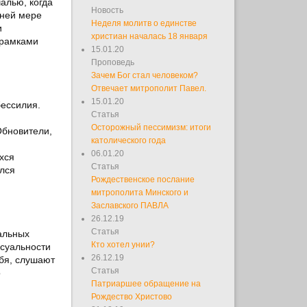
алью, когда
Новость
йней мере
Неделя молитв о единстве
и
христиан началась 18 января
 рамками
15.01.20
Проповедь
Зачем Бог стал человеком?
Отвечает митрополит Павел.
15.01.20
бессилия.
Статья
Осторожный пессимизм: итоги
Обновители,
католического года
06.01.20
хся
Статья
лся
Рождественское послание
митрополита Минского и
Заславского ПАВЛА
26.12.19
Статья
альных
Кто хотел унии?
ксуальности
26.12.19
ебя, слушают
Статья
о
Патриаршее обращение на
Рождество Христово