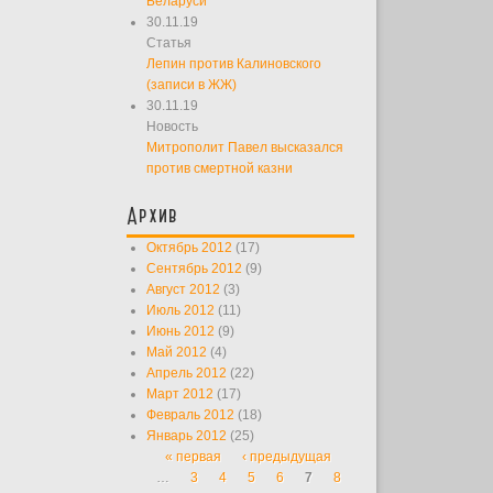
Беларуси
30.11.19
Статья
Лепин против Калиновского
(записи в ЖЖ)
30.11.19
Новость
Митрополит Павел высказался
против смертной казни
Архив
Октябрь 2012
(17)
Сентябрь 2012
(9)
Август 2012
(3)
Июль 2012
(11)
Июнь 2012
(9)
Май 2012
(4)
Апрель 2012
(22)
Март 2012
(17)
Февраль 2012
(18)
Январь 2012
(25)
« первая
‹ предыдущая
Страницы
…
3
4
5
6
7
8