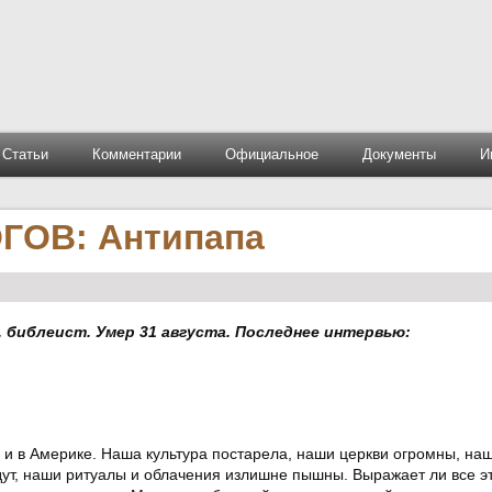
Статьи
Комментарии
Официальное
Документы
И
ОВ: Антипапа
, библеист. Умер 31 августа. Последнее интервью:
, и в Америке. Наша культура постарела, наши церкви огромны, на
дут, наши ритуалы и облачения излишне пышны. Выражает ли все э