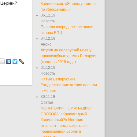
 Церкви?
Калиновский: «Я преступник не
по убеждению...»
06.12.19
Новость
Прошло очередное заседание
синода БПЦ
04.12.19
Анонс
Літургіі на беларускай мове ў
праваслаўных храмах Беларусі
я…
(снежань 2019 года)
01.12.19
Новость
Пятые Белорусские
Рождественские чтения прошли
в Минске
30.11.19
Статья
МОНИТОРИНГ СМИ: РАДИО
СВОБОДА: «Кровожадный
Калиновский?» Историк
отвечает пресс-секретарю
православной церкви в