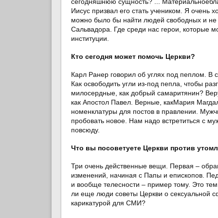
сегодняшнюю сущность? ... Материальноеблаг
Иисус призвал его стать учеником. Я очень 
можно было бы найти людей свободных и не 
Сальвадора. Где среди нас герои, которые 
институции.
Кто сегодня может помочь Церкви?
Карл Ранер говорил об углях под пеплом. В 
Как освободить угли из-под пепла, чтобы ра
милосердные, как добрый самаритянин? Веру
как Апостол Павел. Верные, какМария Магдал
номенклатуры для постов в правлении. Мужч
пробовать новое. Нам надо встретиться с м
повсюду.
Что вы посоветуете Церкви против утом
Три очень действенные вещи. Первая – обра
изменений, начиная с Папы и епископов. Пе
и вообще телесности – пример тому. Это те
ли еще люди советы Церкви о сексуальной сф
карикатурой для СМИ?