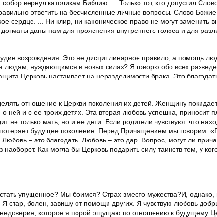
собор вернул католикам Библию. ... Только тот, кто допустил Слов
равильно ответить на бесчисленные личные вопросы. Слово Божие
ое сердце. ... Ни клир, ни каноническое право не могут заменить 
, догматы даны нам для прояснения внутреннего голоса и для разл
орудие возрождения. Это не дисциплинарное правило, а помощь люд
ва людям, нуждающимся в новых силах? Я говорю обо всех развед
ащита.Церковь настаивает на неразделимости брака. Это благодать
елять отношение к Церкви поколения их детей. Женщину покидает
я о ней и о ее троих детях. Эта вторая любовь успешна, приносит 
т не только мать, но и ее дети. Если родители чувствуют, что нахо
ь потеряет будущее поколение. Перед Причащением мы говорим: «
.. Любовь – это благодать. Любовь – это дар. Вопрос, могут ли прич
 наоборот. Как могла бы Церковь подарить силу таинств тем, у ког
рстать упущенное? Мы боимся? Страх вместо мужества?И, однако, 
. Я стар, болен, завишу от помощи других. Я чувствую любовь доб
 недоверие, которое я порой ощущаю по отношению к будущему Це