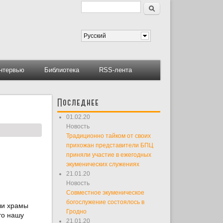
Поиск
Форма поиска
Русский
нтервью
Библиотека
RSS-лента
Последнее
01.02.20
Новость
Традиционно тайком от своих
прихожан представители БПЦ
приняли участие в ежегодных
экуменических служениях
21.01.20
Новость
Совместное экуменическое
богослужение состоялось в
ши храмы
Гродно
то нашу
21.01.20