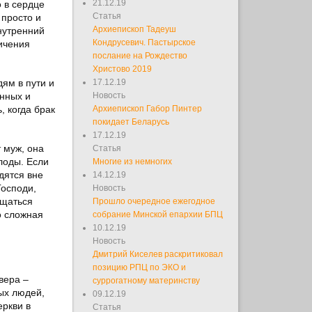
21.12.19
о в сердце
Статья
 просто и
Архиепископ Тадеуш
внутренний
Кондрусевич. Пастырское
ичения
послание на Рождество
Христово 2019
ям в пути и
17.12.19
енных и
Новость
, когда брак
Архиепископ Габор Пинтер
покидает Беларусь
17.12.19
 муж, она
Статья
плоды. Если
Многие из немногих
дятся вне
14.12.19
Господи,
Новость
ащаться
Прошло очередное ежегодное
о сложная
собрание Минской епархии БПЦ
10.12.19
Новость
Дмитрий Киселев раскритиковал
позицию РПЦ по ЭКО и
вера –
суррогатному материнству
рых людей,
09.12.19
ркви в
Статья