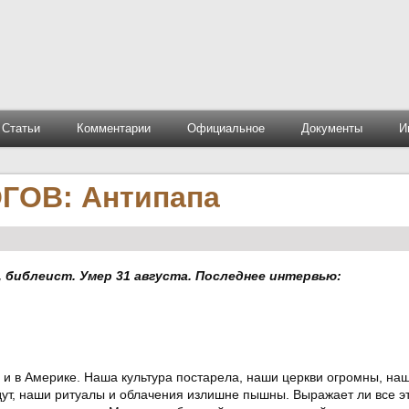
Статьи
Комментарии
Официальное
Документы
И
ОВ: Антипапа
, библеист. Умер 31 августа. Последнее интервью:
, и в Америке. Наша культура постарела, наши церкви огромны, на
дут, наши ритуалы и облачения излишне пышны. Выражает ли все э