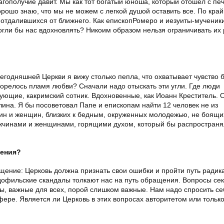
ополучие давит. Мы как тот богатый юноша, который отошел с печ
хорошо знаю, что мы не можем с легкой душой оставить все. По кра
отдалившихся от ближнего. Как епископРомеро и иезуиты-мученик
могли бы нас вдохновлять? Никоим образом нельзя ограничивать их
сегодняшней Церкви я вижу столько пепла, что охватывает чувство 
згорелось пламя любви? Сначали надо отыскать эти угли. Где люди
ющие, какримский сотник. Вдохновенные, как Иоанн Креститель. 
ина. Я бы посоветовал Папе и епископам найти 12 человек не из
ин и женщин, близких к бедным, окруженных молодежью, не боящи
ужчинами и женщинами, горящими духом, который бы распространя
ления?
щение: Церковь должна признать свои ошибки и пройти путь радик
дофильские скандалы толкают нас на путь обращения. Вопросы се
мы, важные для всех, порой слишком важные. Нам надо спросить с
ере. Является ли Церковь в этих вопросах авторитетом или тольк