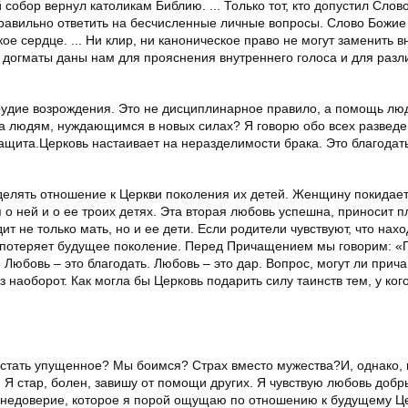
собор вернул католикам Библию. ... Только тот, кто допустил Слов
равильно ответить на бесчисленные личные вопросы. Слово Божие
ое сердце. ... Ни клир, ни каноническое право не могут заменить 
, догматы даны нам для прояснения внутреннего голоса и для разл
орудие возрождения. Это не дисциплинарное правило, а помощь люд
ва людям, нуждающимся в новых силах? Я говорю обо всех развед
ащита.Церковь настаивает на неразделимости брака. Это благодать
елять отношение к Церкви поколения их детей. Женщину покидает
я о ней и о ее троих детях. Эта вторая любовь успешна, приносит 
т не только мать, но и ее дети. Если родители чувствуют, что нахо
ь потеряет будущее поколение. Перед Причащением мы говорим: «
.. Любовь – это благодать. Любовь – это дар. Вопрос, могут ли прич
 наоборот. Как могла бы Церковь подарить силу таинств тем, у ког
рстать упущенное? Мы боимся? Страх вместо мужества?И, однако, 
. Я стар, болен, завишу от помощи других. Я чувствую любовь доб
 недоверие, которое я порой ощущаю по отношению к будущему Це