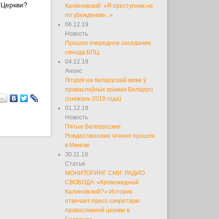
 Церкви?
Калиновский: «Я преступник не
по убеждению...»
06.12.19
Новость
Прошло очередное заседание
синода БПЦ
04.12.19
Анонс
Літургіі на беларускай мове ў
праваслаўных храмах Беларусі
я…
(снежань 2019 года)
01.12.19
Новость
Пятые Белорусские
Рождественские чтения прошли
в Минске
30.11.19
Статья
МОНИТОРИНГ СМИ: РАДИО
СВОБОДА: «Кровожадный
Калиновский?» Историк
отвечает пресс-секретарю
православной церкви в