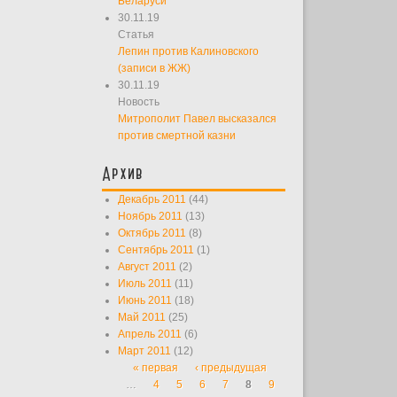
Беларуси
30.11.19
Статья
Лепин против Калиновского
(записи в ЖЖ)
30.11.19
Новость
Митрополит Павел высказался
против смертной казни
Архив
Декабрь 2011
(44)
Ноябрь 2011
(13)
Октябрь 2011
(8)
Сентябрь 2011
(1)
Август 2011
(2)
Июль 2011
(11)
Июнь 2011
(18)
Май 2011
(25)
Апрель 2011
(6)
Март 2011
(12)
« первая
‹ предыдущая
Страницы
…
4
5
6
7
8
9