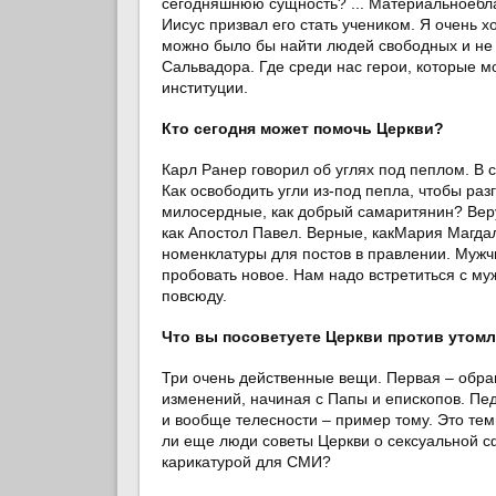
сегодняшнюю сущность? ... Материальноеблаг
Иисус призвал его стать учеником. Я очень 
можно было бы найти людей свободных и не 
Сальвадора. Где среди нас герои, которые 
институции.
Кто сегодня может помочь Церкви?
Карл Ранер говорил об углях под пеплом. В 
Как освободить угли из-под пепла, чтобы ра
милосердные, как добрый самаритянин? Веру
как Апостол Павел. Верные, какМария Магдал
номенклатуры для постов в правлении. Мужч
пробовать новое. Нам надо встретиться с м
повсюду.
Что вы посоветуете Церкви против утом
Три очень действенные вещи. Первая – обра
изменений, начиная с Папы и епископов. Пе
и вообще телесности – пример тому. Это те
ли еще люди советы Церкви о сексуальной сф
карикатурой для СМИ?