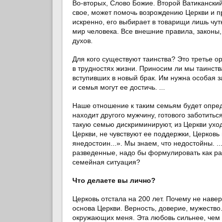
Во-вторых, Слово Божие. Второй Ватиканский 
свое, может помочь возрождению Церкви и п
искренно, его выбирает в товарищи лишь чутк
мир человека. Все внешние правила, законы
духов.
Для кого существуют таинства? Это третье 
в трудностях жизни. Приносим ли мы таинст
вступивших в новый брак. Им нужна особая з
и семья могут ее достичь. ...
Наше отношение к таким семьям будет опред
находит другого мужчину, готового заботитьс
такую семью дискриминируют, из Церкви уходи
Церкви, не чувствуют ее поддержки, Церков
янедостоин...». Мы знаем, что недостойны. .
разведенные, надо бы формулировать как раз
семейная ситуация?
Что делаете вы лично?
Церковь отстала на 200 лет. Почему не наве
основа Церкви. Верность, доверие, мужество
окружающих меня. Эта любовь сильнее, чем