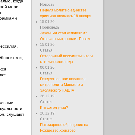
алью, когда
Новость
йней мере
Неделя молитв о единстве
и
христиан началась 18 января
 рамками
15.01.20
Проповедь
Зачем Бог стал человеком?
Отвечает митрополит Павел.
15.01.20
бессилия.
Статья
Осторожный пессимизм: итоги
Обновители,
католического года
06.01.20
хся
Статья
лся
Рождественское послание
митрополита Минского и
Заславского ПАВЛА
26.12.19
Статья
альных
Кто хотел унии?
ксуальности
26.12.19
ебя, слушают
Статья
о
Патриаршее обращение на
Рождество Христово