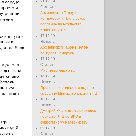
21.12.19
о в сердце
Статья
 просто и
Архиепископ Тадеуш
внутренний
Кондрусевич. Пастырское
ичения
послание на Рождество
Христово 2019
ям в пути и
17.12.19
енных и
Новость
, когда брак
Архиепископ Габор Пинтер
покидает Беларусь
17.12.19
 муж, она
Статья
плоды. Если
Многие из немногих
дятся вне
14.12.19
Господи,
Новость
ащаться
Прошло очередное ежегодное
о сложная
собрание Минской епархии БПЦ
10.12.19
Новость
Дмитрий Киселев раскритиковал
позицию РПЦ по ЭКО и
вера –
суррогатному материнству
рых людей,
09.12.19
ркви в
Статья