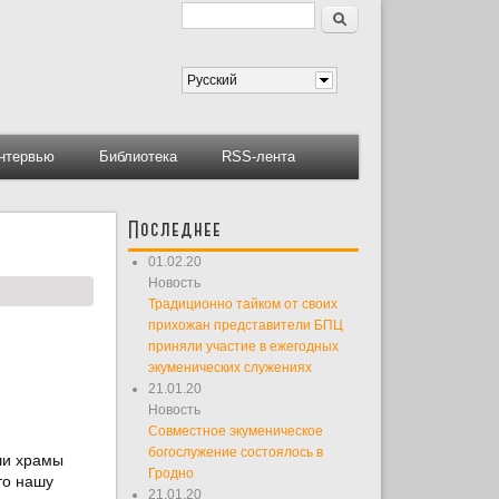
Поиск
Форма поиска
Русский
нтервью
Библиотека
RSS-лента
Последнее
01.02.20
Новость
Традиционно тайком от своих
прихожан представители БПЦ
приняли участие в ежегодных
экуменических служениях
21.01.20
Новость
Совместное экуменическое
богослужение состоялось в
ши храмы
Гродно
то нашу
21.01.20