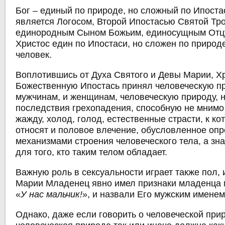
Бог ‒ единый по природе, но сложный по Ипоста
является Логосом, Второй Ипостасью Святой Тр
единородным Сыном Божьим, единосущным Отцу
Христос един по Ипостаси, но сложен по природе,
человек.
Воплотившись от Духа Святого и Девы Марии, Х
Божественную Ипостась принял человеческую п
мужчинам, и женщинам, человеческую природу,
последствия грехопадения, способную не мнимо 
жажду, холод, голод, естественные страсти, к к
относят и половое влечение, обусловленное о
механизмами строения человеческого тела, а зн
для того, кто таким телом обладает.
Важную роль в сексуальности играет также пол,
Марии Младенец явно имел признаки младенца 
«
У нас мальчик!
», и назвали Его мужским именем
Однако, даже если говорить о человеческой прир