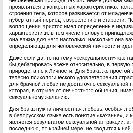
человеческая природа так или иначе должна как
проявляться в конкретных характеристиках пола,
строения тела, которое развивается от младенче
пубертатный период к взрослению и старости. П
воплощении Христос имел определенные индив
характеристики, в том числе половую принадлеж
она важна для него настолько, насколько она ва
определяюща для человеческой личности и иде
Даже если да, то на тему «сексуальности» как т
бы дебатировать всеже относительно, в первую 
природе, а не к Личности. Для брака же простой
телесно-психологического удовлетворения страс
для брачной любви не достаточно сексуальной п
которая, в отрыве от личностного общения, низв
сексуальному желанию.
Для брака нужна личностная любовь, особая люб
в белорусском языке есть понятие «каханне», и 
является результатом сексуальной аттракции, а,
последнюю, по крайней мере, не сводится к ней.