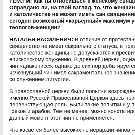
FEM.FM: Как ты относишься к женскому свящ
Оправдано ли, на твой взгляд, то, что женщи
и католичестве не может иметь сан священни
сегодня возможный «карьерный» максимум у
теологов-женщин?
НАТАЛЬЯ ВАСИЛЕВИЧ:
В отличие от протестан
священство не имеет сакрального статуса, в пра
католичестве женщины не допускаются к пресви
епископскому служению. В древней церкви, одн
чин «диаконисс», однако до сих пор дебатируется
исчезнувший чин имел сакраментальное значение,
со служением литургии.
В православной церкви были попытки возрожден
именно Русской Православной Церкви здесь пр
первенствующая роль. Были такие попытки и у 
греков и арабов. Тем не менее, можно констатиро
данный момент этот чин не применяется.
Что касается более высоких по иерархии чинов ‒