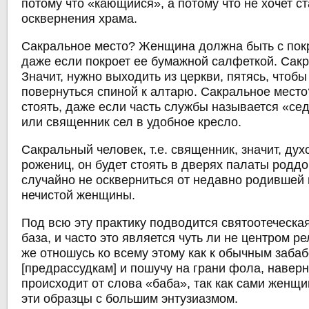
потому что «кающийся», а потому что не хочет с
осквернения храма.
Сакральное место? Женщина должна быть с пок
даже если покроет ее бумажной салфеткой. Сак
Значит, нужно выходить из церкви, пятясь, чтобы
повернуться спиной к алтарю. Сакральное место
стоять, даже если часть службы называется «сед
или священник сел в удобное кресло.
Сакральный человек, т.е. священник, значит, ду
рожениц, он будет стоять в дверях палаты роддо
случайно не оскверниться от недавно родившей 
нечистой женщины.
Под всю эту практику подводится святоотеческа
база, и часто это является чуть ли не центром р
же отношусь ко всему этому как к обычным заба
[предрассудкам] и пошучу на грани фола, наверн
происходит от слова «баба», так как сами женщ
эти образцы с большим энтузиазмом.