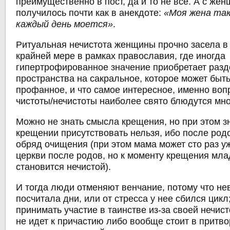
преимущественно в пост, да и то не все. А с же
получилось почти как в анекдоте:
«Моя жена так
каждый день моется»
.
Ритуальная нечистота женщины прочно засела в 
крайней мере в рамках православия, где иногда
гипертрофированное значение приобретает раз
пространства на сакральное, которое может быть
профанное, и что самое интересное, именно во
чистоты/нечистоты наиболее свято блюдутся мн
Можно не знать смысла крещения, но при этом зн
крещении присутствовать нельзя, ибо после род
обряд очищения (при этом мама может сто раз у
церкви после родов, но к моменту крещения мла
становится нечистой).
И тогда люди отменяют венчание, потому что не
посчитала дни, или от стресса у нее сбился цикл
принимать участие в таинстве из-за своей нечис
не идет к причастию либо вообще стоит в притво