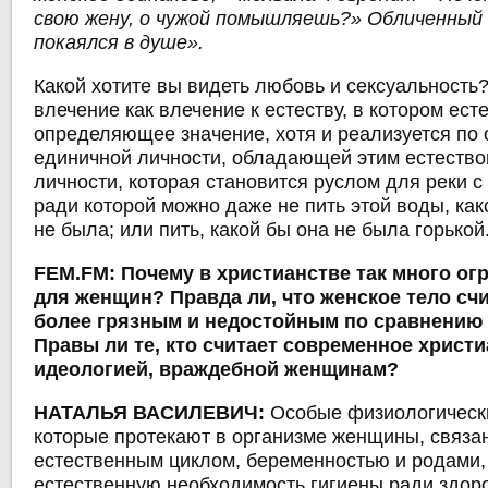
свою жену, о чужой помышляешь?» Обличенный
покаялся в душе».
Какой хотите вы видеть любовь и сексуальность?
влечение как влечение к естеству, в котором ест
определяющее значение, хотя и реализуется по
единичной личности, обладающей этим естество
личности, которая становится руслом для реки с
ради которой можно даже не пить этой воды, как
не была; или пить, какой бы она не была горькой
FEM.FM: Почему в христианстве так много ог
для женщин? Правда ли, что женское тело сч
более грязным и недостойным по сравнению
Правы ли те, кто считает современное христ
идеологией, враждебной женщинам?
НАТАЛЬЯ ВАСИЛЕВИЧ:
Особые физиологическ
которые протекают в организме женщины, связа
естественным циклом, беременностью и родами
естественную необходимость гигиены ради здор