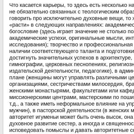
Что касается карьеры, то здесь есть несколько н
не обязательно связанных с теологическим обра
говорить про исключительно духовные вещи, то
«расти» в следующих направлениях: академичес
богословие (здесь играет значение не столько по
академические успехи, оригинальные мысли, ин
исследования); творчество и профессиональная 
наличии соответствующего таланта и подготовк
достигнуть значительных успехов в архитектуре,
гимнографии, церковных песнопениях, религиоз
издательской деятельности, педагогике), в адм
плане (женщины могут управлять различными ц
организациями, сестричествами милосердия, бра
женскими монастырями, факультетами или кафе
миссионерскими центрами, мастерскими по поши
т.д., а также иметь неформальное влияние на у
мужчин), в пасторской деятельности (в женских 
авторитет игуменьи может быть очень высок, он
духовное развитие сестер, а иногда и священно
исповедовать помыслы и давать авторитетные с