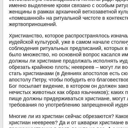
именно выделение крови связано с особым риту
женщины в рамках архаичной ветхозаветной кул
«помешанной» на ритуальной чистоте в контекст
жертвоприношений.
Христианство, которое распространялось изнача
иудейской культурой, уже в самом начале столк
соблюдения ритуальных предписаний, которых в
было множество, но основной вопрос касался и
должны ли христиане продолжать исполнять иуд
обрезать крайнюю плоть; неевреев ‒ могут ли в
стать христианами (в Деяниях апостолов есть сю
апостолу Петру, чтобы побудить его благовество
Бог посылает видение, в котором он должен зако
нечистых животных как образ язычников); каких 
пище должны придерживаться христиане, могут 
требования по употреблению запрещенной иуде
Многие ли из христиан сейчас обрезаются? Како
христиан неевреев? Да и от шкварки христиане