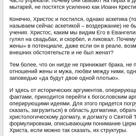
часто упрекали: почему они бывают на пирах в 
мытарей, не постятся усиленно как Иоанн Крести
Конечно, Христос и постился, однако аскетика (т
называем сейчас аскетикой ‒ воздержание) не б
учения. Христос, каким мы видим Его в Евангелия
гулял на свадьбах, и скорбел, и ликовал. Почем
жены» в потенциале, даже если он в реале, возм
внешних обстоятельств и не был женат?
Тем более, что он нигде не принижает брака, не
отношений жены и мужа, любви между ними, одн
заповедью «да будут двое одной плотью».
И здесь от исторических аргументов, оперирую
фактами, приходится перейти к богословским ар
оперирующими идеями. Для этого придется погру
сказать, загрузиться) в область догматики, обрат
христологическому догмату, и догмату о Святой Т
формулировкам, описывающим понимание Церко
Христа, если можно так сказать, их структуры.