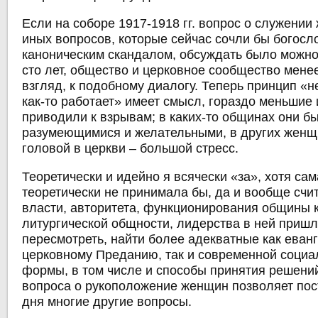
Если на соборе 1917-1918 гг. вопрос о служении
иных вопросов, которые сейчас сочли бы богосл
каноническим скандалом, обсуждать было можно,
сто лет, общество и церковное сообщество менее
взгляд, к подобному диалогу. Теперь принцип «не
как-то работает» имеет смысл, гораздо меньшие
приводили к взрывам; в каких-то общинах они б
разумеющимися и желательными, в других женщ
головой в церкви ‒ большой стресс.
Теоретически и идейно я всячески «за», хотя са
теоретически не принимала бы, да и вообще счи
власти, авторитета, функционирования общины 
литургической общности, лидерства в ней приш
пересмотреть, найти более адекватные как еванг
церковному Преданию, так и современной социа
формы, в том числе и способы принятия решени
вопроса о рукоположение женщин позволяет пос
дня многие другие вопросы.