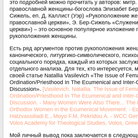
это подробней можно прочитать у авторов: митр.
православной женщины-богослова Элизабет Бер
Сижель, еп. Д. Каллист (Уэр) «Рукоположение ж
православной церкви», Э. Бер-Сижель «Служен
церкви») ‒ это основное популярное изложение
рукоположения женщины.
Есть ряд аргументов против рукоположения же
канонического, литургико-символического, психо
социального порядка, каждый из которых заслу
отдельного анализа. Для тех, кто интересуется, м
своей статье Natallia Vasilevich «The Issue of Fem
Ordination/Priesthood In The Ecumenical and Inter
Discussion».
[Vasilevich, Natallia. The Issue of Fem
Ordination/Priesthood In The Ecumenical and Inter
Discussion. - Many Women Were Also There... The Pa
Orthodox Women in the Ecumenical Movement. - Ed.
Hatzvassiliadi E., Moyo F.M, Pekridou A. - WCC Gen
Volos Academy for Theological Studies, Volos, Gree
Мой личный вывод пока заключается в следующ