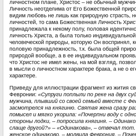
личностном плане, Христос ‒ не обычный мужчин
Личность неотделима от Его Божественной прир
видим любовь не лишь как природную страсть, н
личностей, то сама Божественная Личность Хрис
принадлежала к некому полу, половая идентичн
личность Христа, а была только индивидуальной
человеческой природы, которую Он воспринял, 
половую принадлежность, т.к. была общей приро
природой вообще, а в ее индивидуальном проявл
что Христос не имел жены, на мой взгляд, позво
в мысли о личностном характере брака, а не о е
характере.
Приведу для иллюстрации фрагмент из жития св
Февронии:
«Супруги поплыли по реке на двух су
мужчина, плывший со своей семьей вместе с Фе
засмотрелся на княгиню. Святая жена сразу ра
помысел и мягко укорила: «Почерпни воду с одно
стороны лодки, ‒ попросила княгиня. ‒ Одинако
слаще другой?» ‒ «Одинакова», ‒ отвечал тот.
женское одинаково, ‒ молвила Феврония. ‒ Поче