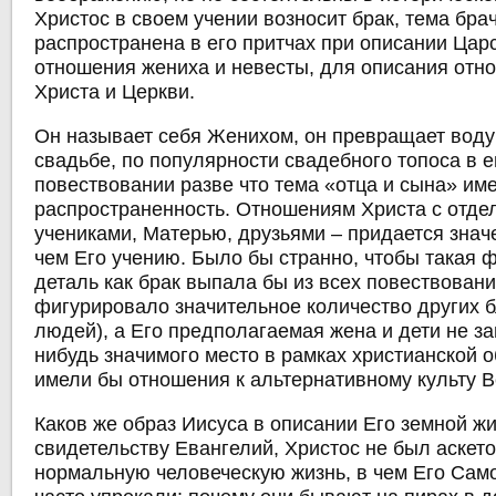
Христос в своем учении возносит брак, тема бра
распространена в его притчах при описании Цар
отношения жениха и невесты, для описания отн
Христа и Церкви.
Он называет себя Женихом, он превращает воду
свадьбе, по популярности свадебного топоса в 
повествовании разве что тема «отца и сына» им
распространенность. Отношениям Христа с отд
учениками, Матерью, друзьями ‒ придается знач
чем Его учению. Было бы странно, чтобы такая
деталь как брак выпала бы из всех повествований
фигурировало значительное количество других б
людей), а Его предполагаемая жена и дети не за
нибудь значимого место в рамках христианской 
имели бы отношения к альтернативному культу В
Каков же образ Иисуса в описании Его земной ж
свидетельству Евангелий, Христос не был аскето
нормальную человеческую жизнь, в чем Его Само