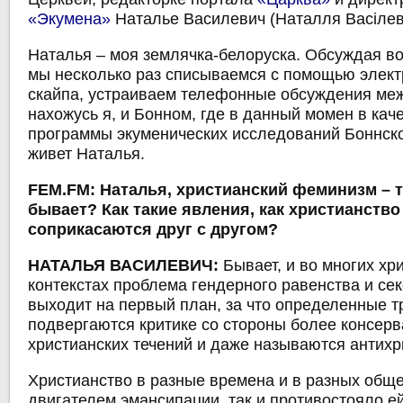
«Экумена»
Наталье Василевич (Наталля Васілеві
Наталья ‒ моя землячка-белоруска. Обсуждая в
мы несколько раз списываемся с помощью элект
скайпа, устраиваем телефонные обсуждения меж
нахожусь я, и Бонном, где в данный момен в кач
программы экуменических исследований Боннско
живет Наталья.
FEM.FM: Наталья, христианский феминизм – 
бывает? Как такие явления, как христианство
соприкасаются друг с другом?
НАТАЛЬЯ ВАСИЛЕВИЧ:
Бывает, и во многих хр
контекстах проблема гендерного равенства и се
выходит на первый план, за что определенные 
подвергаются критике со стороны более консер
христианских течений и даже называются антихр
Христианство в разные времена и в разных обще
двигателем эмансипации, так и противостояло ей