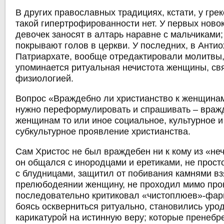
В других православных традициях, кстати, у грек
такой гипертрофированности нет. У первых нов
девочек заносят в алтарь наравне с мальчиками
покрывают голов в церкви. У последних, в Анти
Патриархате, вообще отредактировали молитвы,
упоминается ритуальная нечистота женщины, свя
физиологией.
Вопрос «Враждебно ли христианство к женщинам
нужно переформулировать и спрашивать ‒ враж
женщинам то или иное социальное, культурное и
субкультурное проявление христианства.
Сам Христос не был враждебен ни к кому из «неч
он общался с инородцами и еретиками, не прост
с блудницами, защитил от побивания камнями вз
прелюбодеянии женщину, не проходил мимо про
последовательно критиковал «чистоплюев»-фари
боясь оскверниться ритуально, становились уро
карикатурой на истинную веру; которые пренеб