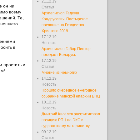
21.12.19
е он ни
Статья
димо всему
Архиепископ Тадеуш
ешений. Те,
Кондрусевич. Пастырское
 внешнего
послание на Рождество
Христово 2019
17.12.19
лениями
Новость
осить в
Архиепископ Габор Пинтер
покидает Беларусь
17.12.19
м простить и
Статья
ам!
Многие из немногих
14.12.19
Новость
Прошло очередное ежегодное
собрание Минской епархии БПЦ
10.12.19
Новость
Дмитрий Киселев раскритиковал
позицию РПЦ по ЭКО и
суррогатному материнству
09.12.19
Статья