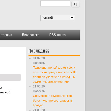
Поиск
Форма поиска
Русский
нтервью
Библиотека
RSS-лента
Последнее
01.02.20
Новость
Традиционно тайком от своих
прихожан представители БПЦ
приняли участие в ежегодных
экуменических служениях
21.01.20
ы
Новость
инской
Совместное экуменическое
богослужение состоялось в
Гродно
21.01.20