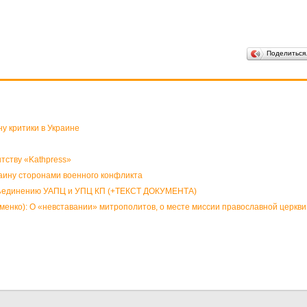
Поделитьс
у критики в Украине
тству «Kathpress»
аину сторонами военного конфликта
бъединению УАПЦ и УПЦ КП (+ТЕКСТ ДОКУМЕНТА)
ко): О «невставании» митрополитов, о месте миссии православной церкви 