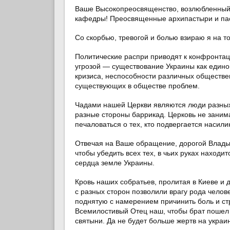
Ваше Высокопреосвященство, возлюбленный
кафедры! Преосвященные архипастыри и пас
Со скорбью, тревогой и болью взираю я на то
Политические распри приводят к конфронтац
угрозой — существование Украины как единог
кризиса, неспособности различных обществе
существующих в обществе проблем.
Чадами нашей Церкви являются люди разных п
разные стороны баррикад. Церковь не занима
печаловаться о тех, кто подвергается насили
Отвечая на Ваше обращение, дорогой Владык
чтобы убедить всех тех, в чьих руках находи
сердца земле Украины.
Кровь наших собратьев, пролитая в Киеве и 
с разных сторон позволили врагу рода челове
поднятую с намерением причинить боль и стра
Всемилостивый Отец наш, чтобы брат пошел 
святыни. Да не будет больше жертв на украи