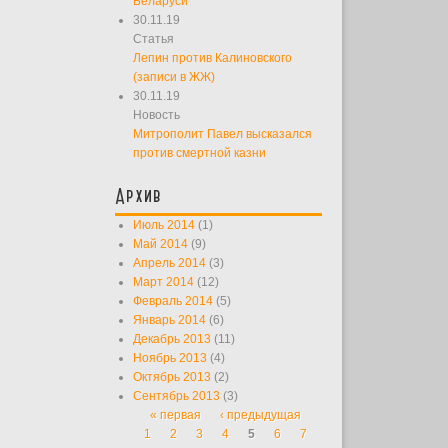
Беларуси
30.11.19
Статья
Лепин против Калиновского
(записи в ЖЖ)
30.11.19
Новость
Митрополит Павел высказался
против смертной казни
Архив
Июль 2014
(1)
Май 2014
(9)
Апрель 2014
(3)
Март 2014
(12)
Февраль 2014
(5)
Январь 2014
(6)
Декабрь 2013
(11)
Ноябрь 2013
(4)
Октябрь 2013
(2)
Сентябрь 2013
(3)
« первая
‹ предыдущая
Страницы
1
2
3
4
5
6
7