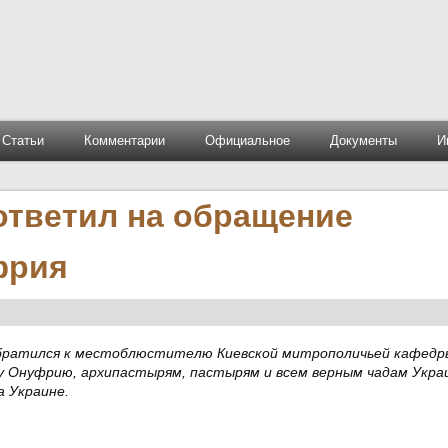
Статьи
Комментарии
Официальное
Документы
И
ответил на обращение
фрия
 обратился к местоблюстителю Киевской митрополичьей кафедр
у Онуфрию, архипастырям, пастырям и всем верным чадам Укра
а Украине.