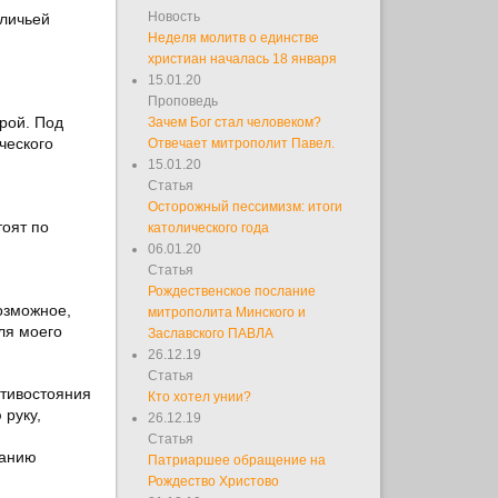
Новость
личьей
Неделя молитв о единстве
христиан началась 18 января
15.01.20
Проповедь
рой. Под
Зачем Бог стал человеком?
ческого
Отвечает митрополит Павел.
15.01.20
Статья
Осторожный пессимизм: итоги
тоят по
католического года
06.01.20
Статья
Рождественское послание
озможное,
митрополита Минского и
для моего
Заславского ПАВЛА
26.12.19
Статья
отивостояния
Кто хотел унии?
 руку,
26.12.19
Статья
ганию
Патриаршее обращение на
Рождество Христово