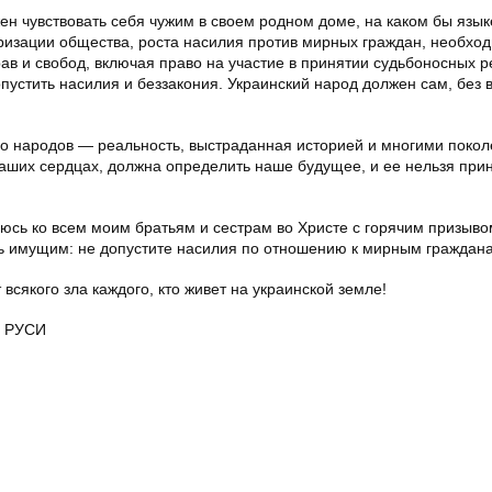
ен чувствовать себя чужим в своем родном доме, на каком бы язык
ризации общества, роста насилия против мирных граждан, необхо
в и свобод, включая право на участие в принятии судьбоносных р
опустить насилия и беззакония. Украинский народ должен сам, без
ого народов — реальность, выстраданная историей и многими поко
наших сердцах, должна определить наше будущее, и ее нельзя прин
юсь ко всем моим братьям и сестрам во Христе с горячим призыво
ть имущим: не допустите насилия по отношению к мирным граждан
 всякого зла каждого, кто живет на украинской земле!
 РУСИ