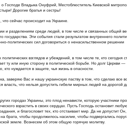
 о Господе Владыка Онуфрий, Местоблюститель Киевской митропо
тыри! Дорогие братья и сестры!
, что сейчас происходит на Украине.
ии и разделениям среди людей, в том числе и связанных общей ве
о государства. Эти события стали результатом внутреннего полити
нно-политических сил договориться о ненасильственном решении
олитических взглядов и убеждений, в том числе те, кто сегодня с
ет ту или иную сторону в политической борьбе. Но долг Церкви —
ю, кто нуждается в защите, чья жизнь в опасности.
а, заверяю Вас и нашу украинскую паству в том, что сделаю все в
тся власть, что нельзя допустить гибели мирных людей на дорогой 
других городах Украины, это плод ненависти, которую участники пр
ческого взрастить в своих сердцах. Пусть Господь остановит любую
дания, и благословит тех, кто отстаивает мир. Да не допустит Он,
на брата, чтобы продолжилось насилие, чтобы подвергались пору
нской земле. Вознесем об этом общую горячую молитву.