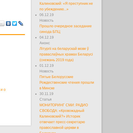
Калиновский: «Я преступник не
по убеждению...»
06.12.19
Новость
я…
Прошло очередное заседание
синода БПЦ
04.12.19
Анонс
Літургіі на беларускай мове ў
праваслаўных храмах Беларусі
(снежань 2019 года)
01.12.19
Новость
Пятые Белорусские
Рождественские чтения прошли
в Минске
и о
30.11.19
Статья
МОНИТОРИНГ СМИ: РАДИО
СВОБОДА: «Кровожадный
Калиновский?» Историк
отвечает пресс-секретарю
православной церкви в