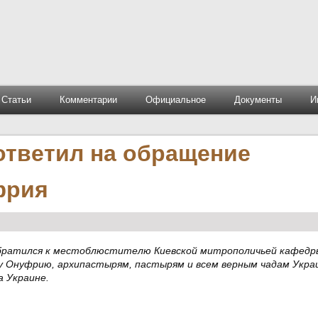
Статьи
Комментарии
Официальное
Документы
И
ответил на обращение
фрия
 обратился к местоблюстителю Киевской митрополичьей кафедр
у Онуфрию, архипастырям, пастырям и всем верным чадам Укра
а Украине.