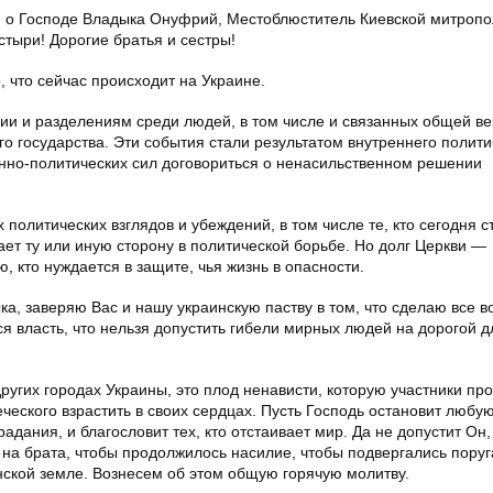
 о Господе Владыка Онуфрий, Местоблюститель Киевской митропо
тыри! Дорогие братья и сестры!
, что сейчас происходит на Украине.
ии и разделениям среди людей, в том числе и связанных общей ве
о государства. Эти события стали результатом внутреннего полити
нно-политических сил договориться о ненасильственном решении
олитических взглядов и убеждений, в том числе те, кто сегодня с
ет ту или иную сторону в политической борьбе. Но долг Церкви —
ю, кто нуждается в защите, чья жизнь в опасности.
а, заверяю Вас и нашу украинскую паству в том, что сделаю все в
тся власть, что нельзя допустить гибели мирных людей на дорогой 
других городах Украины, это плод ненависти, которую участники пр
ческого взрастить в своих сердцах. Пусть Господь остановит любую
дания, и благословит тех, кто отстаивает мир. Да не допустит Он,
на брата, чтобы продолжилось насилие, чтобы подвергались пору
нской земле. Вознесем об этом общую горячую молитву.