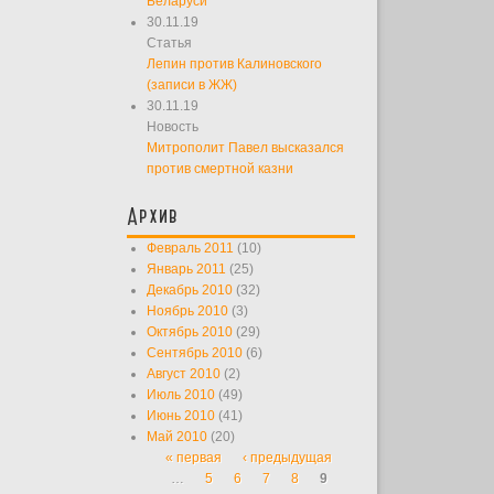
Беларуси
30.11.19
Статья
Лепин против Калиновского
(записи в ЖЖ)
30.11.19
Новость
Митрополит Павел высказался
против смертной казни
Архив
Февраль 2011
(10)
Январь 2011
(25)
Декабрь 2010
(32)
Ноябрь 2010
(3)
Октябрь 2010
(29)
Сентябрь 2010
(6)
Август 2010
(2)
Июль 2010
(49)
Июнь 2010
(41)
Май 2010
(20)
« первая
‹ предыдущая
Страницы
…
5
6
7
8
9