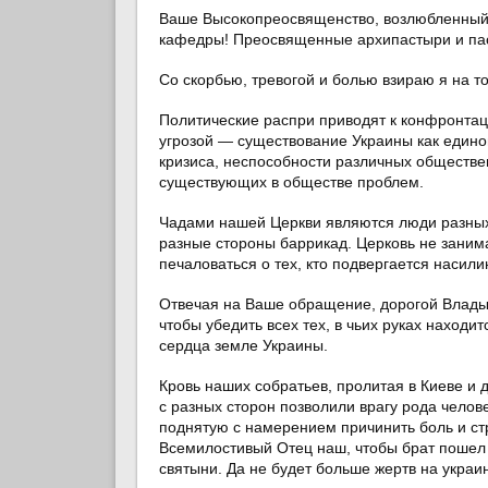
Ваше Высокопреосвященство, возлюбленный
кафедры! Преосвященные архипастыри и пас
Со скорбью, тревогой и болью взираю я на то
Политические распри приводят к конфронтац
угрозой — существование Украины как единог
кризиса, неспособности различных обществе
существующих в обществе проблем.
Чадами нашей Церкви являются люди разных п
разные стороны баррикад. Церковь не занима
печаловаться о тех, кто подвергается насили
Отвечая на Ваше обращение, дорогой Владык
чтобы убедить всех тех, в чьих руках находи
сердца земле Украины.
Кровь наших собратьев, пролитая в Киеве и 
с разных сторон позволили врагу рода челове
поднятую с намерением причинить боль и стра
Всемилостивый Отец наш, чтобы брат пошел 
святыни. Да не будет больше жертв на украи