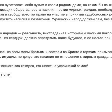
ен чувствовать себя чужим в своем родном доме, на каком бы язык
ризации общества, роста насилия против мирных граждан, необхо
в и свобод, включая право на участие в принятии судьбоносных р
опустить насилия и беззакония. Украинский народ должен сам, без
ого народов — реальность, выстраданная историей и многими поко
наших сердцах, должна определить наше будущее, и ее нельзя прин
юсь ко всем моим братьям и сестрам во Христе с горячим призыво
ть имущим: не допустите насилия по отношению к мирным граждан
 всякого зла каждого, кто живет на украинской земле!
 РУСИ