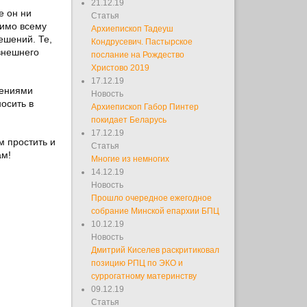
21.12.19
е он ни
Статья
димо всему
Архиепископ Тадеуш
ешений. Те,
Кондрусевич. Пастырское
 внешнего
послание на Рождество
Христово 2019
17.12.19
лениями
Новость
осить в
Архиепископ Габор Пинтер
покидает Беларусь
17.12.19
м простить и
Статья
ам!
Многие из немногих
14.12.19
Новость
Прошло очередное ежегодное
собрание Минской епархии БПЦ
10.12.19
Новость
Дмитрий Киселев раскритиковал
позицию РПЦ по ЭКО и
суррогатному материнству
09.12.19
Статья