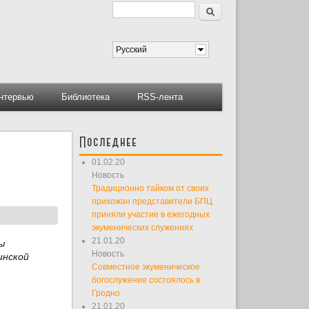
Поиск
Форма поиска
Русский
нтервью
Библиотека
RSS-лента
Последнее
01.02.20
Новость
Традиционно тайком от своих
прихожан представители БПЦ
приняли участие в ежегодных
экуменических служениях
21.01.20
ы
Новость
инской
Совместное экуменическое
богослужение состоялось в
Гродно
21.01.20