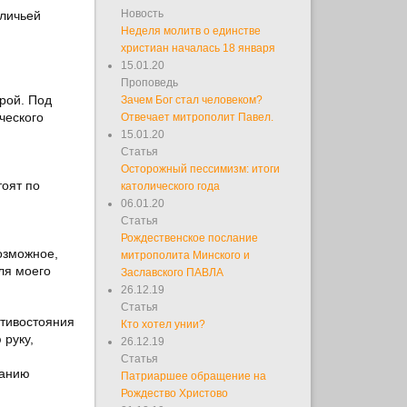
Новость
личьей
Неделя молитв о единстве
христиан началась 18 января
15.01.20
Проповедь
рой. Под
Зачем Бог стал человеком?
ческого
Отвечает митрополит Павел.
15.01.20
Статья
Осторожный пессимизм: итоги
тоят по
католического года
06.01.20
Статья
Рождественское послание
озможное,
митрополита Минского и
для моего
Заславского ПАВЛА
26.12.19
Статья
отивостояния
Кто хотел унии?
 руку,
26.12.19
Статья
ганию
Патриаршее обращение на
Рождество Христово