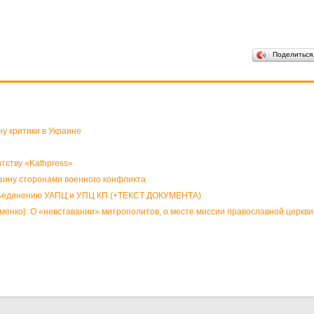
Поделитьс
у критики в Украине
тству «Kathpress»
аину сторонами военного конфликта
бъединению УАПЦ и УПЦ КП (+ТЕКСТ ДОКУМЕНТА)
ко): О «невставании» митрополитов, о месте миссии православной церкви 