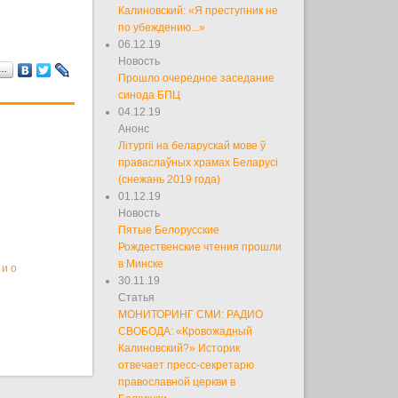
Калиновский: «Я преступник не
по убеждению...»
06.12.19
Новость
я…
Прошло очередное заседание
синода БПЦ
04.12.19
Анонс
Літургіі на беларускай мове ў
праваслаўных храмах Беларусі
(снежань 2019 года)
01.12.19
Новость
Пятые Белорусские
Рождественские чтения прошли
в Минске
и о
30.11.19
Статья
МОНИТОРИНГ СМИ: РАДИО
СВОБОДА: «Кровожадный
Калиновский?» Историк
отвечает пресс-секретарю
православной церкви в