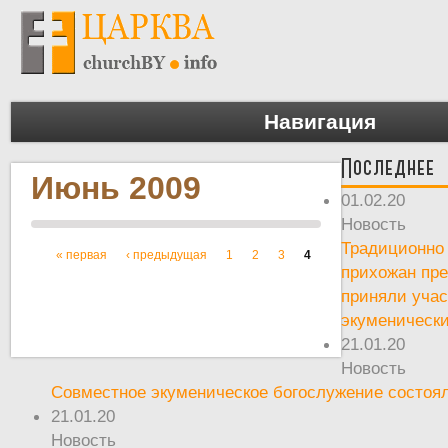
Навигация
Последнее
Июнь 2009
01.02.20
Новость
Традиционно 
« первая
‹ предыдущая
1
2
3
4
Страницы
прихожан пр
приняли учас
экуменическ
21.01.20
Новость
Совместное экуменическое богослужение состоял
21.01.20
Новость