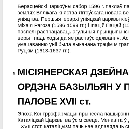
Берасцейскі царкоўны сабор 1596 г. паклаў п
землях Вялікага княства Літоўскага новага в
уніяцтва. Першыя іерархі уніяцкай царквы кіе
Міхаіл Рагоза (1596-1599 гг.) і Іпацій Пацей (1
паспелі распрацаваць агульныя прынцыпы іс
веры і падыходы да яе распаўсюджвання. Ас
умацаванню уніі была выканана трэцім мітра
Руцкім (1613-1637 гг.).
МІСІЯНЕРСКАЯ ДЗЕЙН
ОРДЭНА БАЗЫЛЬЯН У 
ПАЛОВЕ XVII ст.
Эпоха Контррэфармацыі прынесла пашырэнн
Каталіцкай Царквы ва ўсім свеце. Менавіта ў
- XVII стст. каталіцызм пачынае адпавядаць 