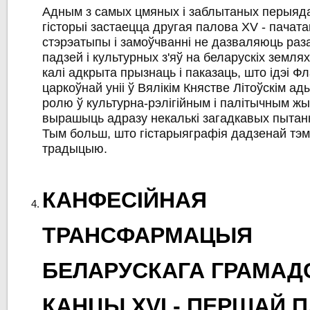
Адным з самых цмяных і заблытаных перыяд
гісторыі застаецца другая палова ХV - пачат
стэрэатыпы і замоўчванні не дазваляюць раз
падзей і культурных з'яў на беларускіх землях
калі адкрыта прызнаць і паказаць, што ідэі Ф
царкоўнай уніі ў Вялікім Княстве Літоўскім а
ролю ў культурна-рэлігійным і палітычным жы
вырашыць адразу некалькі загадкавых пытанн
Тым больш, што гістарыяграфія дадзенай тэ
традыцыю.
КАНФЕСІЙНАЯ
ТРАНСФАРМАЦЫЯ
БЕЛАРУСКАГА ГРАМАД
КАНЦЫ XVI - ПЕРШАЙ 