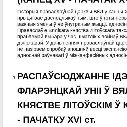
Гісторыя праваслаўнай царквы ВКЛ у канцы XV
прыцягвае даследчыкаў тым, што ў гэты пе
важныя змены ў яе ўнутраным жыцці, адносін
Праваслаў'е Вялікага княства Літоўскага так
праблемай выбара у час шматлікіх войнаў ВК
дзяржавай. У дачыненнях праваслаўнай царк
не назіраем спробаў апошняй весці экспансі
адноснай раўнавагі ў міжканфесійных адносін
РАСПАЎСЮДЖАННЕ ІД
ФЛАРЭНЦКАЙ УНІІ Ў ВЯ
КНЯСТВЕ ЛІТОЎСКІМ Ў
- ПАЧАТКУ ХVІ ст.