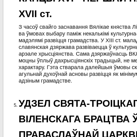
XVII ст.
З часоў свайго заснавання Вялікае княства Л
ва ўмовах выбару паміж некалькімі культурна
мадэлямі развіцця грамадства. У XIII ст. мал
славянская дзяржава развіваецца ў культурн
арэале хрысціянства. Сама дзяржаўнасць ВК
моцны ўплыў дахрысціянскіх традыцый, не ме
характару. Гэта стварала далейшыя ўмовы с
агульнай духоўнай асновы развіцця як мініму
адзіным грамадстве.
УДЗЕЛ СВЯТА-ТРОІЦКА
ВІЛЕНСКАГА БРАЦТВА 
ПРАВАСЛАЎНАЙ ЦАРК