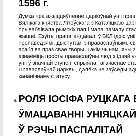
1596 г.
Думка пра ажыццяўленне царкоўнай уніі пра
Вялікага княства Літоўскага з Каталіцкаю ца
прываблівала рымскіх пап і мала-памалу ста
жыццё. Езуіты прапагандавалі ў ВКЛ ідэю уніі
пропаведзямі, дыспутамі з праваслаўнымі, сва
асабліва праз свае творы. Такім чынам, яны 
азнаёміць просты праваслаўны люд з ідэяй у
уніі ў значнай ступені спрыяла тагачаснае ст
Праваслаўнай царквы, далёка не заўсёды а
кананічнаму статусу.
РОЛЯ ІОСІФА РУЦКАГА 
ЎМАЦАВАННІ УНІЯЦКА
Ў РЭЧЫ ПАСПАЛІТАЙ