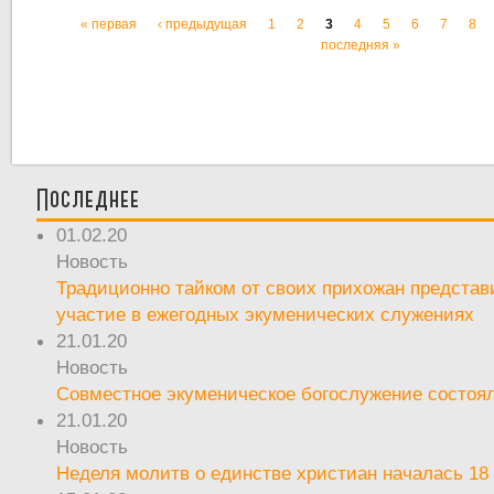
« первая
‹ предыдущая
1
2
3
4
5
6
7
8
Страницы
последняя »
Последнее
01.02.20
Новость
Традиционно тайком от своих прихожан предста
участие в ежегодных экуменических служениях
21.01.20
Новость
Совместное экуменическое богослужение состоял
21.01.20
Новость
Неделя молитв о единстве христиан началась 18