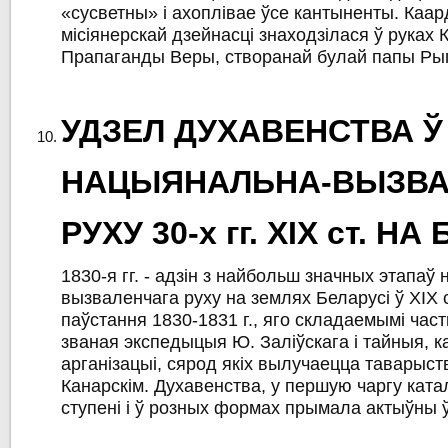
«сусветны» і ахоплівае ўсе кантыненты. Каа
місіянерскай дзейнасці знаходзілася ў руках 
Прапаганды Веры, створанай булай папы Рыго
УДЗЕЛ ДУХАВЕНСТВА Ў
НАЦЫЯНАЛЬНА-ВЫЗВ
РУХУ 30-х гг. ХІХ ст. Н
1830-я гг. - адзін з найбольш значных этапаў
вызваленчага руху на землях Беларусі ў ХІХ 
паўстання 1830-1831 г., яго складаемымі част
званая экспедыцыя Ю. Заліўскага і тайныя, 
арганізацыі, сярод якіх вылучаецца таварыст
Канарскім. Духавенства, у першую чаргу катал
ступені і ў розных формах прымала актыўны ў