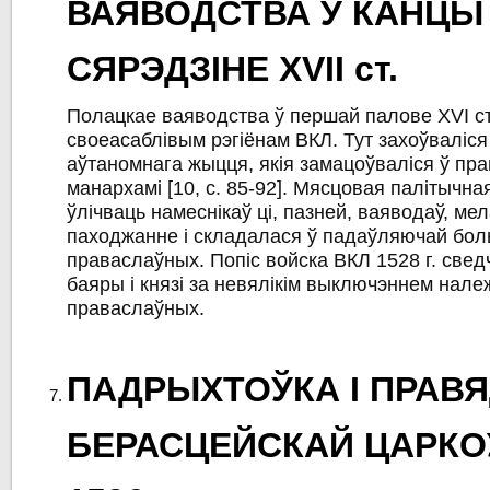
ВАЯВОДСТВА Ў КАНЦЫ X
СЯРЭДЗІНЕ XVII ст.
Полацкае ваяводства ў першай палове XVI cт
своеасаблівым рэгіёнам ВКЛ. Тут захоўваліс
аўтаномнага жыцця, якія замацоўваліся ў пра
манархамі [10, c. 85-92]. Мясцовая палітычная
ўлічваць намеснікаў ці, пазней, ваяводаў, ме
паходжанне і складалася ў падаўляючай бол
праваслаўных. Попіс войска ВКЛ 1528 г. свед
баяры і князі за невялікім выключэннем нале
праваслаўных.
ПАДРЫХТОЎКА І ПРАВ
БЕРАСЦЕЙСКАЙ ЦАРКОЎ