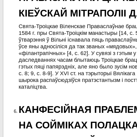
КІЕЎСКАЙ МІТРАПОЛІІ ДА
Свята-Троіцкае Віленскае Праваслаўнае брацт
1584 г. пры Свята-Троіцкім манастыры [14, с. 
ўтварэння ў Вільні існавала пяць праваслаўн
ўсе яны адносіліся да так званых «мядовых»,
«філантрапічных» [4, с. 62]. У сувязі з гэтым 
даследваннях часам блытаюць Троіцкае брац
гэтых пяці папярэдніх, але яно было зусім но
с. 8; 9, с. 8-9]. У XVI ст. на тэрыторыі Вялікаг
шырока распаўсюдзіўся пратэстантызм і пос
каталіцтва.
КАНФЕСІЙНАЯ ПРАБЛ
НА СОЙМІКАХ ПОЛАЦК