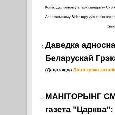
Копія: Дастойнаму а. архімандрыту Сярг
Апостальскаму Візітатару для грэка-катол
Сьвя
Даведка адносна
Беларускай Грэк
(Дадатак да
Ліста грэка-каталі
МАНІТОРЫНГ СМІ:
газета "Царква":