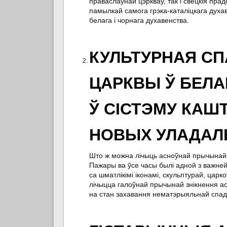
праваслаўнай цэркваў, так і свецкія прадс
памылкай самога грэка-каталіцкага духа
белага і чорнага духавенства.
КУЛЬТУРНАЯ СП
ЦАРКВЫ Ў БЕЛАРУ
Ў СІСТЭМУ КАШ
НОВЫХ УЛАДАЛ
Што ж можна лічыць асноўнай прычынай с
Пажары ва ўсе часы былі адной з важне
са шматлікімі іконамі, скульптурай, царко
лічыцца галоўнай прычынай знікнення ас
на стан захавання нематэрыяльнай спад