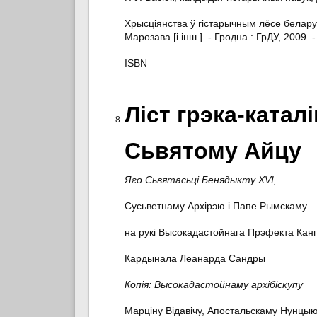
Хрысціянства ў гістарычным лёсе беларуска
Марозава [і інш.]. - Гродна : ГрДУ, 2009. -
ISBN
Ліст грэка-катал
Сьвятому Айцу
Яго Сьвятасьці Бенядыкту XVI,
Сусьветнаму Архірэю і Папе Рымскаму
на рукі Высокадастойнага Прэфекта Канг
Кардынала Леанарда Сандры
Копія: Высокадастойнаму архібіскупу
Марціну Відавічу, Апостальскаму Нунцыю