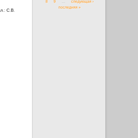
8
9
…
следующая ›
последняя »
л.: С.В.