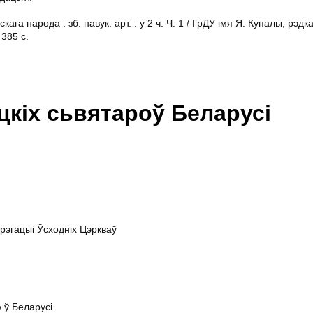
га народа : зб. навук. арт. : у 2 ч. Ч. 1 / ГрДУ імя Я. Купалы; рэдка
 385 с.
іцкіх сьвятароў Беларусі
рэгацыі Ўсходніх Цэркваў
 ў Беларусі