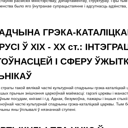
таўнікі расійскіх міністэрстваў, дэпартаментаў, структураў. Пры тым
венства было яго ўнутранае супрацьстаянне і адсутнасць адзінства
АДЧЫНА ГРЭКА-КАТАЛІЦКА
СІ Ў ХІХ - ХХ ст.: ІНТЭГР
ТОЎНАСЦЕЙ І СФЕРУ ЎЖЫТ
ЬНІКАЎ
траты такой вялікай часткі культурнай спадчыны грэка-каталіцкай
йшых прычын знішчэння царкоўнай маёмасці: гарэлі цэрквы і манас
ўным посудам, кнігамі і г.д. Аднак, безумоўна, пажары і іншыя стыхі
ноўнай часткі культурнай спадчыны грэка-каталіцкай царквы. Тым 
чыны яны ўплывалі ў нязначнай ступені.