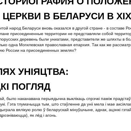
СТОРИОГРАФИЯ О ПОЛОЖЕ
ЦЕРКВИ В БЕЛАРУСИ В XIX 
итой народ Беларуси вновь оказался в другой стране - в составе Р
лане присоединенные территории не представляли собой террито
лорусских деревень были униатами, представители же шляхты в б
лько одна Могилевская православная епархия. Так как же рассмат
сию России на присоединенных землях?
ЯХ УНІЯЦТВА:
КІ ПОГЛЯД
дай, было наканавана перыядычна выклікаць спрэчкі паміж прадстаў
укі. Гэта тлумачыцца тым, што стаўленне да уніі мела і мае аксіяла
дыграла вялікую ролю ў беларускай мінуўшчыне, аднак, ацэнкі гэтай
дрозніваюцца), як лёд і агонь.