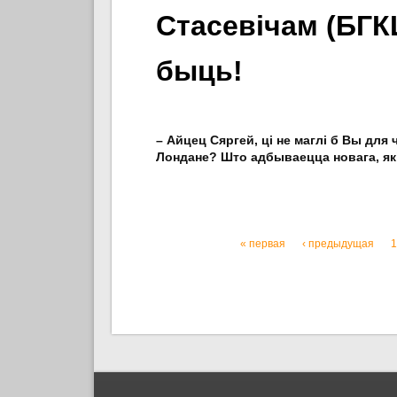
Стасевічам (БГК
быць!
– Айцец Сяргей, ці не маглі б Вы для
Лондане? Што адбываецца новага, які
« первая
‹ предыдущая
1
Страницы