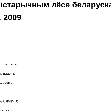
гістарычным лёсе беларуск
. 2009
к, прафесар;
, дацэнт;
 дацэнт.
ук, дацэнт;
дацэнт.