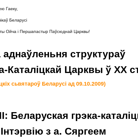
ею Гаеку,
ікаў Беларусі
ты Ойча і Першапастыр Паўсюднай Царквы!
 аднаўленьня структураў
а-Каталіцкай Царквы ў XX ст
цкіх сьвятароў Беларусі ад 09.10.2009)
 Беларуская грэка-каталіц
 Інтэрвію з а. Сяргеем