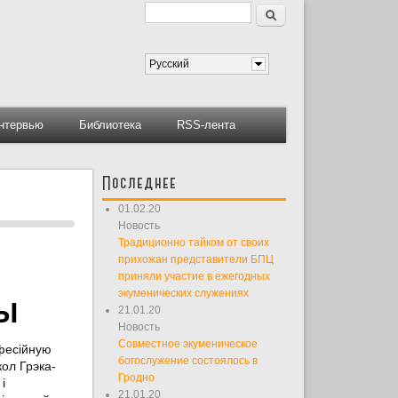
Поиск
Форма поиска
Русский
нтервью
Библиотека
RSS-лента
Последнее
01.02.20
Новость
Традиционно тайком от своих
прихожан представители БПЦ
приняли участие в ежегодных
экуменических служениях
Ы
21.01.20
Новость
Совместное экуменическое
нфесійную
богослужение состоялось в
кол Грэка-
Гродно
і
21.01.20