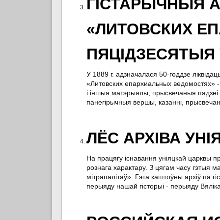
ГІСТАРЫЧНЫЯ А
«ЛИТОВСКИХ Е
ПЯЦІДЗЕСЯТЫЯ 
У 1889 г. адзначалася 50-годдзе ліквідац
«Литовских епархиальных ведомостях» - 
і іншыя матэрыялы, прысвечаныя падзеі 1
панегірычныя вершы, казанні, прысвечан
ЛЁС АРХІВА УНІ
На працягу існавання уніяцкай царквы п
рознага характару. З цягам часу гэтыя м
мітрапалітаў». Гэта каштоўны архіў па гіс
перыяду нашай гісторыі - перыяду Вяліка