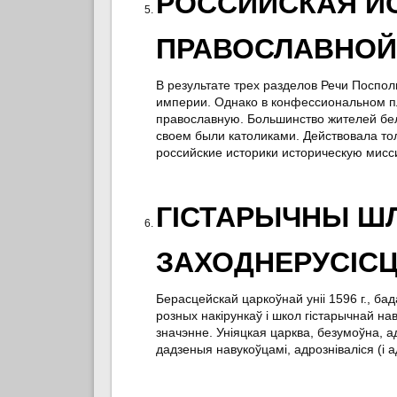
РОССИЙСКАЯ И
ПРАВОСЛАВНОЙ 
В результате трех разделов Речи Поспол
империи. Однако в конфессиональном п
православную. Большинство жителей бе
своем были католиками. Действовала то
российские историки историческую мис
ГІСТАРЫЧНЫ ШЛ
ЗАХОДНЕРУСІСЦ
Берасцейскай царкоўнай уніі 1596 г., ба
розных накірункаў і школ гістарычнай нав
значэнне. Уніяцкая царква, безумоўна, а
дадзеныя навукоўцамі, адрозніваліся (і а