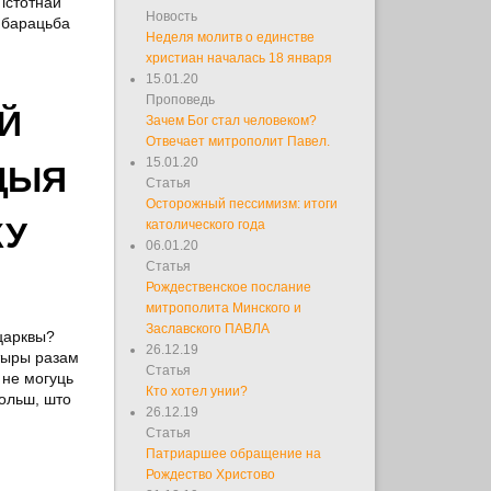
 істотнай
Новость
, барацьба
Неделя молитв о единстве
христиан началась 18 января
15.01.20
Проповедь
Й
Зачем Бог стал человеком?
Отвечает митрополит Павел.
15.01.20
АЦЫЯ
Статья
Осторожный пессимизм: итоги
КУ
католического года
06.01.20
Статья
Рождественское послание
митрополита Минского и
Заславского ПАВЛА
 царквы?
26.12.19
тыры разам
Статья
і не могуць
Кто хотел унии?
больш, што
26.12.19
Статья
Патриаршее обращение на
Рождество Христово