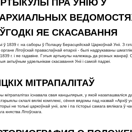
РТЫКУЛЫ ПРА УНІЮ Ў
ПАРХИАЛЬНЫХ ВЕДОМОСТЯ
ЎГОДКІ ЯЕ СКАСАВАННЯ
ыі ў 1839 г. на саборы ў Полацку Берасцейскай Царкоўнай Уніі. З гэ
органе Літоўскай праваслаўнай епархіі - былі надрукаваны шматлі
839 г. і яе гадавіне. Гэтыя артыкулы належаць да розных жанраў. С
ыя актыўным удзельнікам скасавання Уніі і самой падзеі.
ЯЦКІХ МІТРАПАЛІТАЎ
ры мітрапалітах існавала свая канцылярыя, у якой назапашваліся 
атэрыялы склалі вялікі комплекс, сёння вядомы пад назвай «Архіў ун
торыі не толькі царкоўнай уніі, але і па гісторыі самага вялікага ў 
га княства Літоўскага.