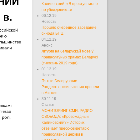
НИИ
Калиновский: «Я преступник не
по убеждению...»
в.
06.12.19
Новость
Прошло очередное заседание
оссийской
синода БПЦ
рию
04.12.19
ольшинстве
Анонс
ривали
Літургіі на беларускай мове ў
праваслаўных храмах Беларусі
(снежань 2019 года)
01.12.19
Новость
Пятые Белорусские
Рождественские чтения прошли
в Минске
30.11.19
Статья
нікамі
МОНИТОРИНГ СМИ: РАДИО
гічнае
СВОБОДА: «Кровожадный
 ролі,
Калиновский?» Историк
отвечает пресс-секретарю
православной церкви в