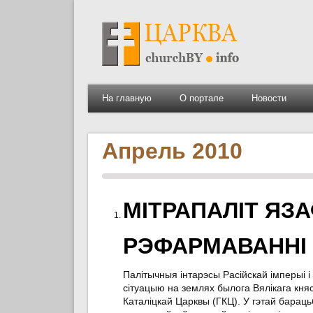
На главную
О портале
Новости
Апрель 2010
МІТРАПАЛІТ ЯЗА
РЭФАРМАВАННІ 
Палітычныя інтарэсы Расійскай імперыі і
сітуацыю на землях былога Вялікага кня
Каталіцкай Царквы (ГКЦ). У гэтай бараць