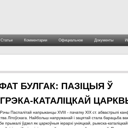
Статьи
Комментарии
Официальное
Документы
И
ФАТ БУЛГАК: ПАЗІЦЫЯ Ў
ГРЭКА-КАТАЛІЦКАЙ ЦАРКВ
 Рэчы Паспалітай напрыканцы ХVІІІ - пачатку ХІХ ст. абвастрылі ка
ства Літоўскага. Найбольш напружанай і зацятай стала барацьба ва
бе прымалі ўдзел як царкоўныя іерархі уніяцкай, рымска-каталіцкай 