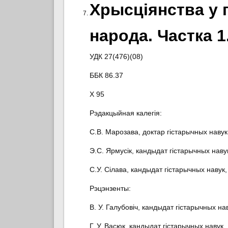
Хрысціянства у 
народа. Частка 1
УДК 27(476)(08)
ББК 86.37
Х 95
Рэдакцыйная калегія:
С.В. Марозава, доктар гістарычных наву
Э.С. Ярмусік, кандыдат гістарычных навук
С.У. Сілава, кандыдат гістарычных навук,
Рэцэнзенты:
В. У. Галубовіч, кандыдат гістарычных нав
Г. У. Васюк, кандыдат гістарычных навук, 