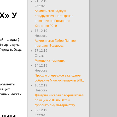
21.12.19
Статья
Архиепископ Тадеуш
Х» У
Кондрусевич. Пастырское
послание на Рождество
Христово 2019
17.12.19
Новость
тай нагоды ў
Архиепископ Габор Пинтер
кія артыкулы
покидает Беларусь
ярод іх ёсць
17.12.19
Статья
Многие из немногих
14.12.19
Новость
Прошло очередное ежегодное
собрание Минской епархии БПЦ
дакументы
10.12.19
іяцкіх
Новость
часавых межах
Дмитрий Киселев раскритиковал
позицию РПЦ по ЭКО и
суррогатному материнству
09.12.19
Статья