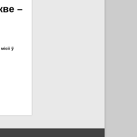
кве –
ісіі ў