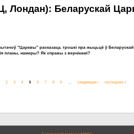
Ц, Лондан): Беларускай Цар
 чытачоў “Царквы” расказаць трошкі пра жыцьцё ў Беларускай м
я планы, намеры? Як справы з вернікамі?
2
3
4
5
6
7
8
9
…
следующая ›
последняя »