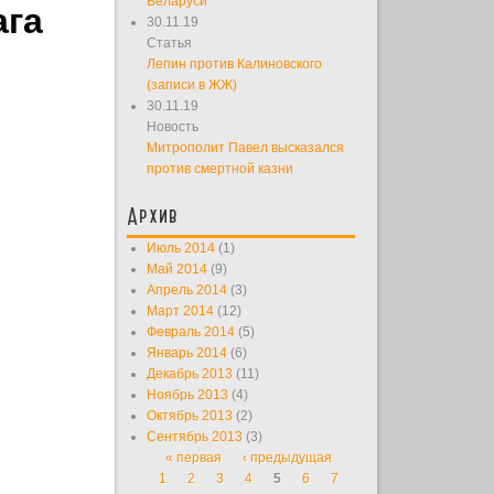
Беларуси
ага
30.11.19
Статья
Лепин против Калиновского
(записи в ЖЖ)
30.11.19
Новость
Митрополит Павел высказался
против смертной казни
Архив
Июль 2014
(1)
Май 2014
(9)
Апрель 2014
(3)
Март 2014
(12)
Февраль 2014
(5)
Январь 2014
(6)
Декабрь 2013
(11)
Ноябрь 2013
(4)
Октябрь 2013
(2)
Сентябрь 2013
(3)
« первая
‹ предыдущая
Страницы
1
2
3
4
5
6
7