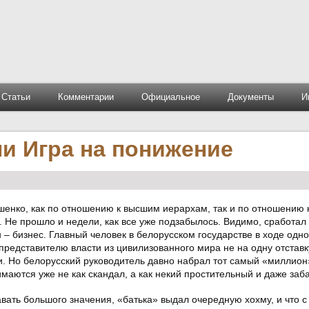
Статьи
Комментарии
Официальное
Документы
И
ли Игра на понижение
енко, как по отношению к высшим иерархам, так и по отношению 
. Не прошло и недели, как все уже подзабылось. Видимо, сработал
 – бизнес. Главный человек в белорусском государстве в ходе одно
представителю власти из цивилизованного мира не на одну отставк
. Но белорусский руководитель давно набрал тот самый «миллион
маются уже не как скандал, а как некий простительный и даже за
авать большого значения, «батька» выдал очередную хохму, и что с