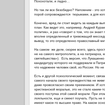
Похохотали, и ладно…
Но так ли все безобидно? Напомним - это хот
порой сопровождаются тюрьмами, а для кого
Конечно, вряд ли стоит видеть за каждым в
план. Как видит это, например, Андрей Курае
политик», и раз «говорит о том, что он знае
вполне определенный и тревожащий месседж,
вывод, то это определенно православный мит
На самом же деле, скорее всего, здесь прос
не на самого митрополита, а на патриарха, 
святейшества»). Есть версия, что Лукашенк
кандидатуру которого не поддержали в Патриа
что надежнее человек свой, из России. Но не
Есть и другой психологический момент, связ
самого начала своего президентства не живе
даже провозгласил своим преемником. И хот
христианской моралью, это не стало каким-то
своего поступка этой самой морали. При это
лояльности, еще и смеют поучать. Пусть не п
имеют какое-то высшее право. На каком основ