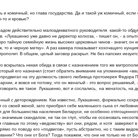
ь и комичный, но глава государства. Да и такой уж комичный, если
-то и кровью?
ыпадом действительно малоадекватного руководителя какой-то обд
в. «Лукашенко уже давно не директор колхоза, - пишет он, - а опы
т про тайную семейную жизнь высоких церковных чинов - значит, он 
 то и черную метку». А раз камера показывает хохочащего нунция
рополит. В общем, целый заговор раскрыл. Не без папских иезуитс
то вскрылась некая обида в связи с назначением того же митрополи
который его назначил (стоит обратить внимание на упоминание «ва
о продвигал на эту должность своего любимца протоиерея Федора П
рхии, и вовсе не потому, что он женатый - это вопрос решаемый, -
 говорить же такое Лукашенко, вот и сослались, на женатость, на 
анный с деторождением. Как известно, Лукашенко, формально сохра
т со своей женой, зато приобрел себе маленького сына от любовни
я для большинства населения Беларуси, не особенно отягощенног
 значимым скандалом, не так он глуп, чтобы не осозновать несоот
м главные по этому «ведомству» вот они, рядом, и хотя заверяют в
рямо по поводу его «подвигов», пусть абстрактно, но с таким видом
ании? Что они от Бога? Тогда покажем, что они не только не от Бо