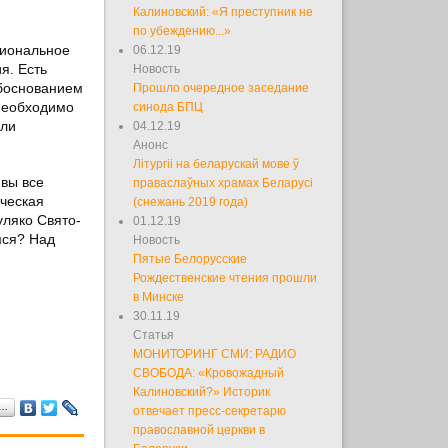
Калиновский: «Я преступник не
по убеждению...»
ациональное
06.12.19
я. Есть
Новость
обоснованием
Прошло очередное заседание
 необходимо
синода БПЦ
или
04.12.19
Анонс
Літургіі на беларускай мове ў
 вы все
праваслаўных храмах Беларусі
ическая
(снежань 2019 года)
уляко Свято-
01.12.19
мся? Над
Новость
Пятые Белорусские
Рождественские чтения прошли
в Минске
30.11.19
Статья
МОНИТОРИНГ СМИ: РАДИО
СВОБОДА: «Кровожадный
Калиновский?» Историк
я…
отвечает пресс-секретарю
православной церкви в