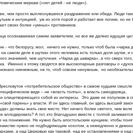
еловеческим меркам («нет детей - не люди»).
шее, чем просто выплеснувшееся раздражение или обида. Люди так
тьем и интуицией, ум их хотя порой и работает вне логики, но не 
вают своих более «умных» противников.
онца осознаваемая самим заявителем, но все же далеко идущая цел
е - что белорусу, мол, ничего не нужно, только чтоб была «чарка 
 на самом деле в шутках этого человека есть только доля шутки, и
ого значимей, чем шуточная. «Чарка да шкварка», а что сверх того,
а. Именно к этому сводятся все высокопарные разговоры о «духов
признано никчемным, не то, чтоб совсем ненужным, но необязател
 Пресловутое «потребительское общество» в самом худшем смысле 
специфическом виде – не «власть толпы», а власть самодержца,
 и олицетворяющего собой их интересы. Это даже не популизм в 
 «свой парень» у власти. И он здесь главный, он здесь высший зако
да» должны знать свое место. Нет ничего более святого, чем воля
е аплодировать? А тот, кто благодушно вместе с толпой заливается
е на понижение. Не нужно быть апостольским нунцием, чтобы поня
е хамство нужно не подбодряющим хохотом, а немедленно и демон
рхами, а над Церковью как таковой, над ее установлениями и над 