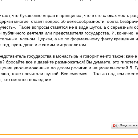
читает, что Лукашенко «прав в принципе», что в его словах «есть р
й Церкви многие ставят вопрос об целесообразности обета безбрачи
учесть». Такие вопросы ставятся не в виде шутки, а с серьезным 
 публичного деятеля или представителя государства. И, конечно,
твительным членом Церкви, а не по формальному факту крещения 
в год, пусть даже и c самим митрополитом.
едставитель государства в монастырь и говорит нечто такое: какие
те? бросайте все и давайте размножаться! Вы думаете, это гипотет
щении уполномоченным по делам религии и национальностей Л. Г
ечно, тоже посчитали шуткой. Все смеемся… Только над кем смее
т, кто смеется последним.
Поделитьс