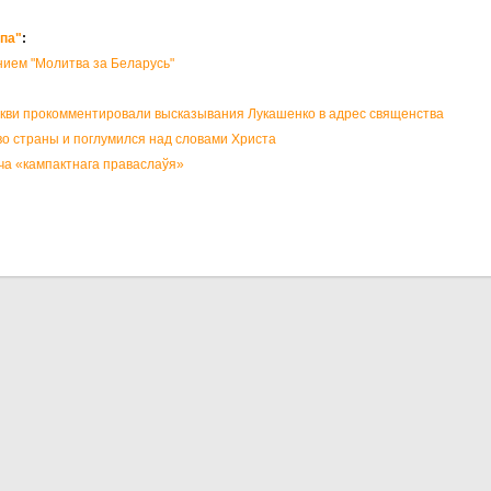
опа"
:
ием "Молитва за Беларусь"
ркви прокомментировали высказывания Лукашенко в адрес священства
о страны и поглумился над словами Христа
а «кампактнага праваслаўя»