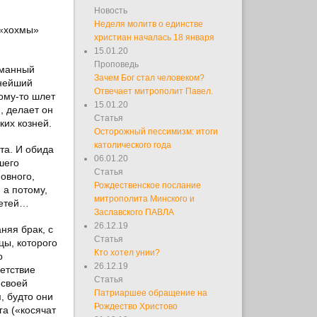
Новость
Неделя молитв о единстве
 «хохмы»
христиан началась 18 января
15.01.20
Проповедь
уманный
Зачем Бог стал человеком?
тнейший
Отвечает митрополит Павел.
кому-то шлет
15.01.20
, делает он
Статья
ких козней.
Осторожный пессимизм: итоги
католического года
та. И обида
06.01.20
шего
Статья
овного,
Рождественское послание
 а потому,
митрополита Минского и
детей…
Заславского ПАВЛА
26.12.19
няя брак, с
Статья
цы, которого
Кто хотел унии?
о
26.12.19
ветствие
Статья
 своей
Патриаршее обращение на
, будто они
Рождество Христово
га («косячат