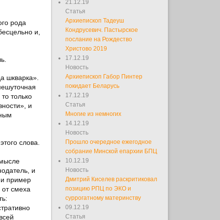
21.12.19
Статья
Архиепископ Тадеуш
ого рода
Кондрусевич. Пастырское
бесцельно и,
послание на Рождество
Христово 2019
17.12.19
ь.
Новость
Архиепископ Габор Пинтер
да шкварка».
покидает Беларусь
 нешуточная
17.12.19
 то только
Статья
ности», и
Многие из немногих
ьным
14.12.19
Новость
этого слова.
Прошло очередное ежегодное
собрание Минской епархии БПЦ
смысле
10.12.19
нодатель, и
Новость
 и пример
Дмитрий Киселев раскритиковал
 от смеха
позицию РПЦ по ЭКО и
ть:
суррогатному материнству
стративно
09.12.19
всей
Статья