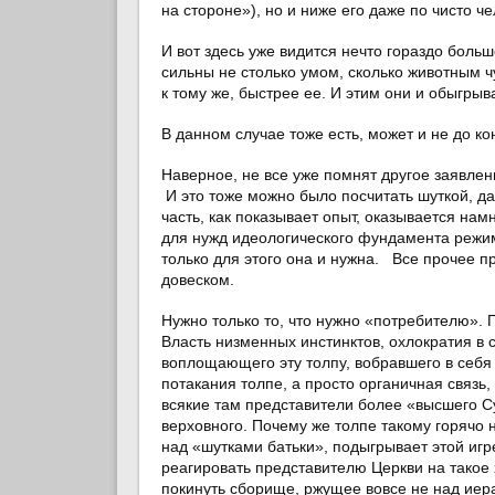
на стороне»), но и ниже его даже по чисто ч
И вот здесь уже видится нечто гораздо боль
сильны не столько умом, сколько животным чу
к тому же, быстрее ее. И этим они и обыгры
В данном случае тоже есть, может и не до к
Наверное, не все уже помнят другое заявлени
И это тоже можно было посчитать шуткой, да
часть, как показывает опыт, оказывается намн
для нужд идеологического фундамента режим
только для этого она и нужна. Все прочее 
довеском.
Нужно только то, что нужно «потребителю».
Власть низменных инстинктов, охлократия в 
воплощающего эту толпу, вобравшего в себя
потакания толпе, а просто органичная связь,
всякие там представители более «высшего Су
верховного. Почему же толпе такому горячо н
над «шутками батьки», подыгрывает этой игр
реагировать представителю Церкви на тако
покинуть сборище, ржущее вовсе не над иера