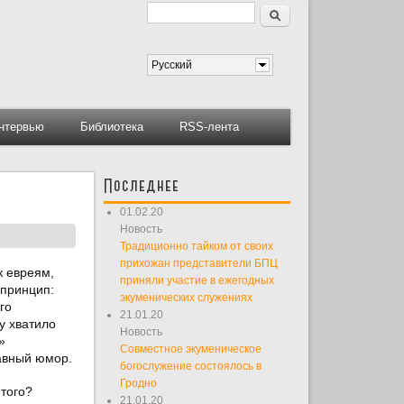
Поиск
Форма поиска
Русский
нтервью
Библиотека
RSS-лента
Последнее
01.02.20
Новость
Традиционно тайком от своих
прихожан представители БПЦ
к евреям,
приняли участие в ежегодных
 принцип:
экуменических служениях
го
21.01.20
у хватило
Новость
»
Совместное экуменическое
бавный юмор.
богослужение состоялось в
Гродно
 того?
21.01.20