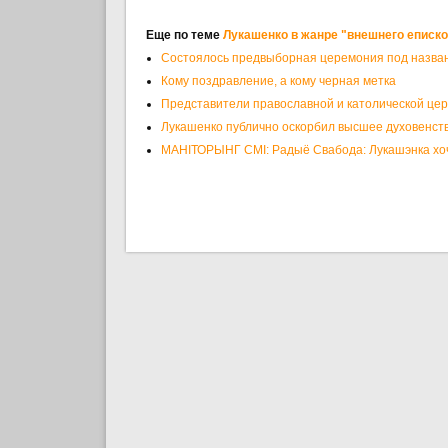
Еще по теме
Лукашенко в жанре "внешнего еписк
Состоялось предвыборная церемония под назван
Кому поздравление, а кому черная метка
Представители православной и католической це
Лукашенко публично оскорбил высшее духовенств
МАНІТОРЫНГ СМІ: Радыё Свабода: Лукашэнка хоч