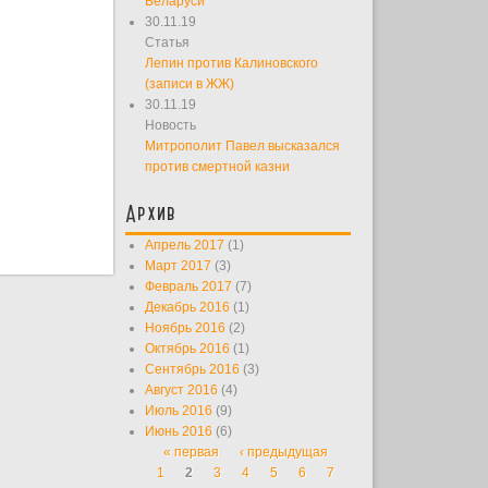
Беларуси
30.11.19
Статья
Лепин против Калиновского
(записи в ЖЖ)
30.11.19
Новость
Митрополит Павел высказался
против смертной казни
Архив
Апрель 2017
(1)
Март 2017
(3)
Февраль 2017
(7)
Декабрь 2016
(1)
Ноябрь 2016
(2)
Октябрь 2016
(1)
Сентябрь 2016
(3)
Август 2016
(4)
Июль 2016
(9)
Июнь 2016
(6)
« первая
‹ предыдущая
Страницы
1
2
3
4
5
6
7