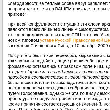
благодарности за теплые слова вдруг заявляет:
поправить: это не я на ВАШЕМ приходе, это вы
приходе".
При всей конфузливости ситуации эти слова арх
являются всего лишь его личным самодурством.
то новое положение приходов РПЦ, которое был
новом типовом
уставе Русской Православной Це
заседании Священного Синода 10 октября 2009 г.
По сути это был тихий переворот, вырвавший с 
так чахлые и недействующие ростки соборности,
формально оставались в правовом поле РПЦ. До
что даже
"привести гражданские уставы зарег
приходов в соответствие с новой типовой фор
было, в соответствии с законодательством, соо
постановлением приходского собрания на каждом
путем голосования, однако же эта по виду демо
процедура не предусматривала иного исхода это
кроме принятия соответствующих изменений. Ко
прот. Павла Адельгейма (г. Псков) отказались пр