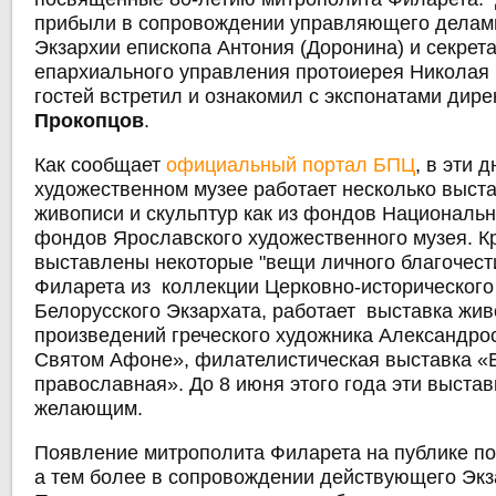
прибыли в сопровождении управляющего делам
Экзархии епископа Антония (Доронина) и секрет
епархиального управления протоиерея Николая 
гостей встретил и ознакомил с экспонатами ди
Прокопцов
.
Как сообщает
официальный портал БПЦ
, в эти 
художественном музее работает несколько выста
живописи и скульптур как из фондов Национально
фондов Ярославского художественного музея. К
выставлены некоторые "вещи личного благочест
Филарета из коллекции Церковно-исторического
Белорусского Экзархата, работает выставка жи
произведений греческого художника Александро
Святом Афоне», филателистическая выставка «
православная». До 8 июня этого года эти выста
желающим.
Появление митрополита Филарета на публике пос
а тем более в сопровождении действующего Экз