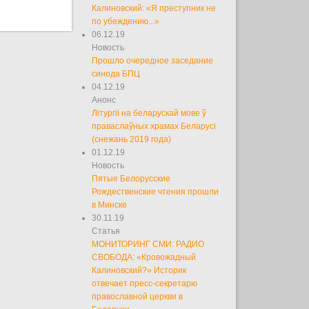
Калиновский: «Я преступник не
по убеждению...»
06.12.19
Новость
Прошло очередное заседание
синода БПЦ
04.12.19
Анонс
Літургіі на беларускай мове ў
праваслаўных храмах Беларусі
(снежань 2019 года)
01.12.19
Новость
Пятые Белорусские
Рождественские чтения прошли
в Минске
30.11.19
Статья
МОНИТОРИНГ СМИ: РАДИО
СВОБОДА: «Кровожадный
Калиновский?» Историк
отвечает пресс-секретарю
православной церкви в