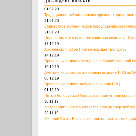
Последние новости
01.02.20
Традиционно тайком от своих прихожан представит
21.01.20
Совместное экуменическое богослужение состоялос
21.01.20
Неделя молитв о единстве христиан началась 18 ян
17.12.19
Архиепископ Габор Пинтер покидает Беларусь
14.12.19
Прошло очередное ежегодное собрание Минской е
10.12.19
Дмитрий Киселев раскритиковал позицию РПЦ по ЭК
06.12.19
Прошло очередное заседание синода БПЦ
01.12.19
Пятые Белорусские Рождественские чтения прошли
30.11.19
Митрополит Павел высказался против смертной ка
28.11.19
Минский Свято-Елисаветинский монастырь иницииро