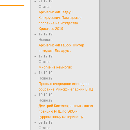
21.12.19
Статья
Архиепископ Тадеуш
Кондрусевич. Пастырское
послание на Рождество
Христово 2019
17.12.19
Новость
Архиепископ Габор Пинтер
покидает Беларусь
17.12.19
Статья
Многие из немногих
14.12.19
Новость
Прошло очередное ежегодное
собрание Минской епархии БПЦ
10.12.19
Новость
Дмитрий Киселев раскритиковал
позицию РПЦ по ЭКО и
суррогатному материнству
09.12.19
Статья