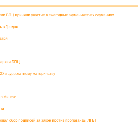
ели БПЦ приняли участие в ежегодных экуменических служениях
ь в Гродно
варя
пархии БПЦ
О и суррогатному материнству
 в Минске
зни
вал сбор подписей за закон против пропаганды ЛГБТ