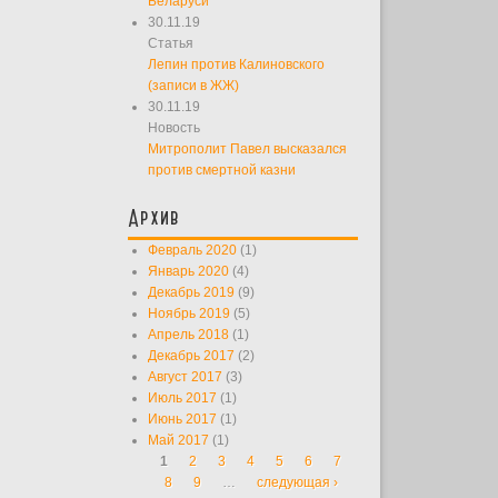
Беларуси
30.11.19
Статья
Лепин против Калиновского
(записи в ЖЖ)
30.11.19
Новость
Митрополит Павел высказался
против смертной казни
Архив
Февраль 2020
(1)
Январь 2020
(4)
Декабрь 2019
(9)
Ноябрь 2019
(5)
Апрель 2018
(1)
Декабрь 2017
(2)
Август 2017
(3)
Июль 2017
(1)
Июнь 2017
(1)
Май 2017
(1)
1
2
3
4
5
6
7
Страницы
8
9
…
следующая ›