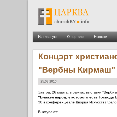
На главную
О портале
Новости
Концэрт христиан
"Вербны Кирмаш"
25.03.2010
Завтра, 26 марта, в рамках выставки "Вербн
"Блажен народ, у которого есть Господь Б
30 в конференц-зале Дворца Искусств (Козлов
Выступают: