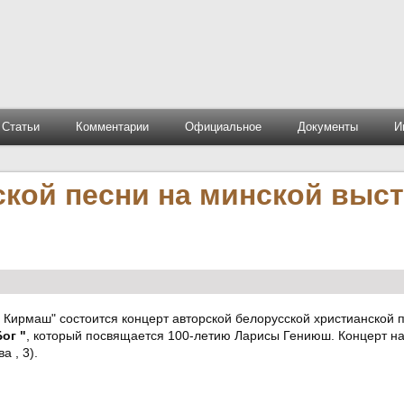
Статьи
Комментарии
Официальное
Документы
И
ской песни на минской выс
ы Кирмаш" состоится концерт авторской белорусской христианской 
ог "
, который посвящается 100-летию Ларисы Гениюш. Концерт на
а , 3).