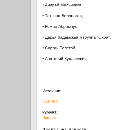
• Андрей Мельников,
• Татьяна Беланогая,
• Роман Абрамчук,
• Дарья Кадамская и группа "Охра",
• Сергей Толстой,
• Анатолий Кудласевич.
Источник:
ЦАРКВА
Рубрика:
Новость