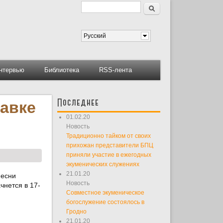
Поиск
Форма поиска
Русский
нтервью
Библиотека
RSS-лента
Последнее
тавке
01.02.20
Новость
Традиционно тайком от своих
прихожан представители БПЦ
приняли участие в ежегодных
экуменических служениях
21.01.20
песни
Новость
чнется в 17-
Совместное экуменическое
богослужение состоялось в
Гродно
21.01.20