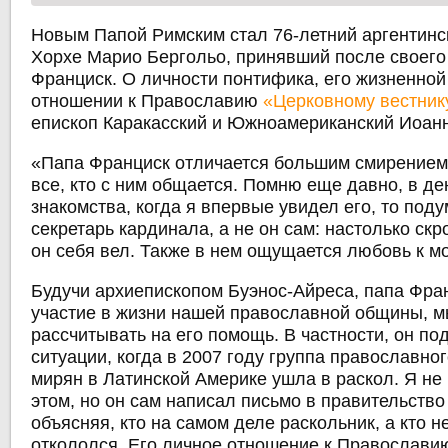
Новым Папой Римским стал 76-летний аргентинс
Хорхе Марио Бергольо, принявший после своего
Франциск. О личности понтифика, его жизненной
отношении к Православию
«Церковному вестник
епископ Каракасский и Южноамериканский Иоанн
«Папа Франциск отличается большим смирением
все, кто с ним общается. Помню еще давно, в де
знакомства, когда я впервые увидел его, то поду
секретарь кардинала, а не он сам: настолько ск
он себя вел. Также в нем ощущается любовь к м
Будучи архиепископом Буэнос-Айреса, папа Фра
участие в жизни нашей православной общины, м
рассчитывать на его помощь. В частности, он по
ситуации, когда в 2007 году группа православно
мирян в Латинской Америке ушла в раскол. Я не 
этом, но он сам написал письмо в правительство
объясняя, кто на самом деле раскольник, а кто нет
откололся. Его личное отношение к Православи