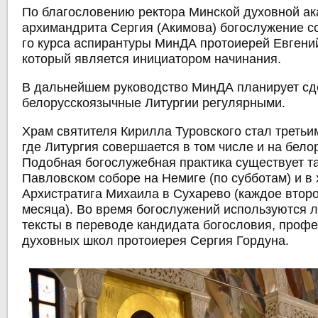
По благословению ректора Минской духовной а
архимандрита Сергия (Акимова) богослужение с
го курса аспирантуры МинДА протоиерей Евгени
который является инициатором начинания.
В дальнейшем руководство МинДА планирует сд
белорусскоязычные Литургии регулярными.
Храм святителя Кирилла Туровского стал третьи
где Литургия совершается в том числе и на бело
Подобная богослужебная практика существует та
Павловском соборе на Немиге (по субботам) и в
Архистратига Михаила в Сухарево (каждое втор
месяца). Во время богослужений используются л
тексты в переводе кандидата богословия, проф
духовных школ протоиерея Сергия Гордуна.