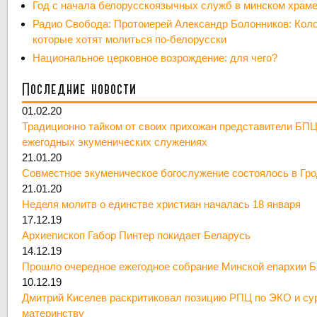
Год с начала белорусскоязычных служб в минском храм
Радио Свобода: Протоиерей Александр Болонников: Кол
которые хотят молиться по-белорусски
Национальное церковное возрождение: для чего?
Последние новости
01.02.20
Традиционно тайком от своих прихожан представители БПЦ
ежегодных экуменических служениях
21.01.20
Совместное экуменическое богослужение состоялось в Гр
21.01.20
Неделя молитв о единстве христиан началась 18 января
17.12.19
Архиепископ Габор Пинтер покидает Беларусь
14.12.19
Прошло очередное ежегодное собрание Минской епархии 
10.12.19
Дмитрий Киселев раскритиковал позицию РПЦ по ЭКО и су
материнству