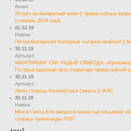
Анонс
Літургіі на беларускай мове ў праваслаўных храм
(снежань 2019 года)
01.12.19
Навіна
Пятыя Беларускія Калядныя чытання прайшлі ў М
30.11.19
Артыкул
МАНІТОРЫНГ СМІ: РАДЫЁ СВАБОДА: «Крыважэрн
Гісторык адказвае прэс-сакратару праваслаўнай ц
30.11.19
Артыкул
Лепін супраць Каліноўскага (запісы ў ЖЖ)
30.11.19
Навіна
Мінскі Свята-Елісавецінскі манастыр ініцыяваў зб
супраць прапаганды ЛГБТ