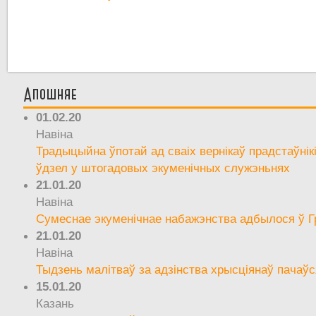
Апошняе
01.02.20
Навіна
Традыцыйна ўпотай ад сваіх вернікаў прадстаўнік
ўдзел у штогадовых экуменічных служэньнях
21.01.20
Навіна
Сумеснае экуменічнае набажэнства адбылося ў Г
21.01.20
Навіна
Тыдзень малітваў за адзінства хрысціянаў пачаўс
15.01.20
Казань