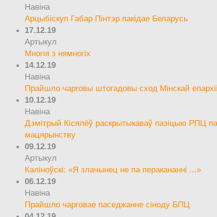
Навіна
Арцыбіскуп Габар Пінтэр пакідае Беларусь
17.12.19
Артыкул
Многія з нямногіх
14.12.19
Навіна
Прайшло чарговы штогадовы сход Мінскай епархі
10.12.19
Навіна
Дзмітрый Кісялёў раскрытыкаваў пазіцыю РПЦ па
мацярынству
09.12.19
Артыкул
Каліноўскі: «Я злачынец не па перакананні ...»
06.12.19
Навіна
Прайшло чарговае паседжанне сіноду БПЦ
04.12.19