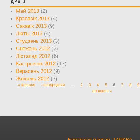
Архіў
Май 2013
(2)
Красавік 2013
(4)
Сакавік 2013
(9)
Люты 2013
(4)
Студзень 2013
(3)
Снежань 2012
(2)
Лістапад 2012
(6)
Кастрычнік 2012
(17)
Верасень 2012
(9)
Жнівень 2012
(3)
« першая
‹ папярэдняя
…
2
3
4
5
6
7
8
9
Старонкі
апошняя »
Беларускі партал ЦАРКВА