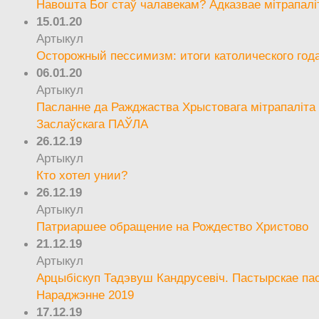
Навошта Бог стаў чалавекам? Адказвае мітрапалі
15.01.20
Артыкул
Осторожный пессимизм: итоги католического год
06.01.20
Артыкул
Пасланне да Ражджаства Хрыстовага мітрапаліта 
Заслаўскага ПАЎЛА
26.12.19
Артыкул
Кто хотел унии?
26.12.19
Артыкул
Патриаршее обращение на Рождество Христово
21.12.19
Артыкул
Арцыбіскуп Тадэвуш Кандрусевіч. Пастырскае па
Нараджэнне 2019
17.12.19