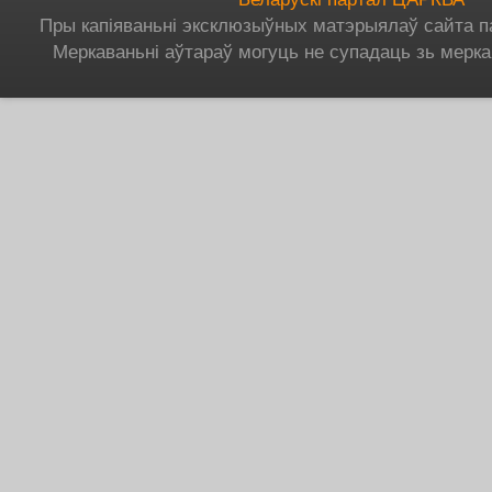
Пры капіяваньні эксклюзыўных матэрыялаў сайта п
Меркаваньні аўтараў могуць не супадаць зь мерка