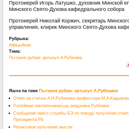
Протоиерей Игорь Латушко, духовник Минской еп
Минского Свято-Духова кафедрального собора
Протоиерей Николай Коржич, секретарь Минског
управления, клирик Минского Свято-Духова каф
Рубрыка:
Афіцыйнае
Тэма:
Пытанне рубам: артыкул А.Рубінава
Яшчэ па тэме
Пытанне рубам: артыкул А.Рубінава
:
Ответ на статью А.Н.Рубинова профессора М.А.Кадыров
Рэлігійная заклапочанасьць акадэміка Рубінава.
Сообщение пресс-службы БЭ по поводу получения ответ
Президента РБ
Реликтовое излучение мысли