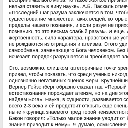
воспринимаемого мира, то такое жалкое призна
нельзя ставить в вину науке». А.Б. Паскаль отмеч
«Последний шаг разума заключается в том, чтоб
существование множества таких вещей, которые
пределы нашего познания, и если разум не прихо
познанию, то это весьма слабый разум». И еще.
жертвенность, сила характера, нравственные ус
не рождаются из отрицания и атеизма. Этого уд
самообмана, заменяющего Бога человеком. Без 
исчезает, порядок разрушается и преобладает зл
Это, возможно, слишком категоричные точки зрен
привел, чтобы показать, что среди ученых никог
однозначно негативных оценок Веры. Крупнейши
Вернер Гейзенберг образно сказал так: «Первый 
естествознания порождает атеизм, но на дне это
найдем Бога». Наука, в сущности, развивается с
всего 2-3 века и ей предстоит открыть еще очень
ныне «крупица знаемого пред горой неизвестног
Бэкон говорил: «Только малое знание уводит от
знание приводит к Нему». Я думаю, осмысление