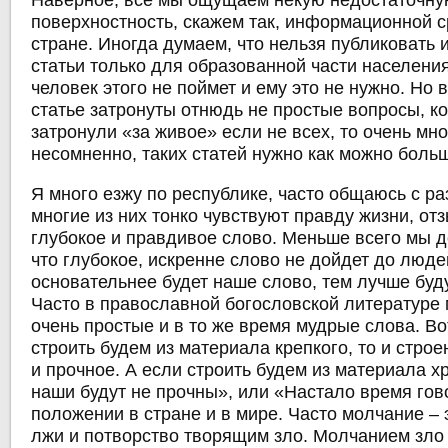
Наверное, все мы ощущаем некую недостаточную
поверхностность, скажем так, информационной 
стране. Иногда думаем, что нельзя публиковать
статьи только для образованной части населения
человек этого не поймет и ему это не нужно. Но
статье затронуты отнюдь не простые вопросы, ко
затронули «за живое» если не всех, то очень мно
несомненно, таких статей нужно как можно боль
Я много езжу по республике, часто общаюсь с р
многие из них тонко чувствуют правду жизни, от
глубокое и правдивое слово. Меньше всего мы 
что глубокое, искренне слово не дойдет до люде
основательнее будет наше слово, тем лучше буд
Часто в православной богословской литературе 
очень простые и в то же время мудрые слова. В
строить будем из материала крепкого, то и строе
и прочное. А если строить будем из материала хр
наши будут не прочны», или «Настало время гов
положении в стране и в мире. Часто молчание – 
лжи и потворство творящим зло. Молчанием зло