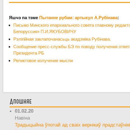
Яшчэ па тэме
Пытанне рубам: артыкул А.Рубінава
:
Письмо Минского епархиального совета главному редакт
Белоруссия» П.И.ЯКУБОВИЧУ
Рэлігійная заклапочанасьць акадэміка Рубінава.
Сообщение пресс-службы БЭ по поводу получения ответ
Президента РБ
Реликтовое излучение мысли
Апошняе
01.02.20
Навіна
Традыцыйна ўпотай ад сваіх вернікаў прадстаўнік