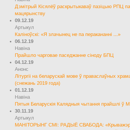
Дзмітрый Кісялёў раскрытыкаваў пазіцыю РПЦ па
мацярынству
09.12.19
Артыкул
Каліноўскі: «Я злачынец не па перакананні ...»
06.12.19
Навіна
Прайшло чарговае паседжанне сіноду БПЦ
04.12.19
Анонс
Літургіі на беларускай мове ў праваслаўных храм
(снежань 2019 года)
01.12.19
Навіна
Пятыя Беларускія Калядныя чытання прайшлі ў М
30.11.19
Артыкул
МАНІТОРЫНГ СМІ: РАДЫЁ СВАБОДА: «Крыважэрн