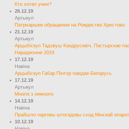
Кто хотел унии?
26.12.19
Артыкул
Патриаршее обращение на Рождество Христово
21.12.19
Артыкул
Арцыбіскуп Тадэвуш Кандрусевіч. Пастырскае па
Нараджэнне 2019
17.12.19
Навіна
Арцыбіскуп Габар Пінтэр пакідае Беларусь
17.12.19
Артыкул
Многія з нямногіх
14.12.19
Навіна
Прайшло чарговы штогадовы сход Мінскай епархі
10.12.19
Навіна