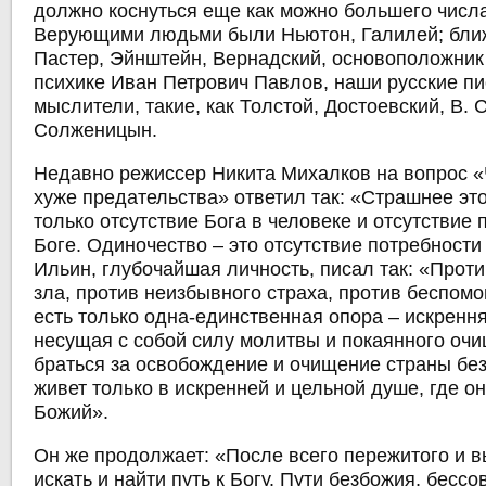
должно коснуться еще как можно большего числ
Верующими людьми были Ньютон, Галилей; ближ
Пастер, Эйнштейн, Вернадский, основоположник 
психике Иван Петрович Павлов, наши русские пи
мыслители, такие, как Толстой, Достоевский, В. 
Солженицын.
Недавно режиссер Никита Михалков на вопрос «
хуже предательства» ответил так: «Страшнее эт
только отсутствие Бога в человеке и отсутствие 
Боге. Одиночество – это отсутствие потребности
Ильин, глубочайшая личность, писал так: «Прот
зла, против неизбывного страха, против беспом
есть только одна-единственная опора – искрення
несущая с собой силу молитвы и покаянного очи
браться за освобождение и очищение страны без
живет только в искренней и цельной душе, где он
Божий».
Он же продолжает: «После всего пережитого и 
искать и найти путь к Богу. Пути безбожия, бессо