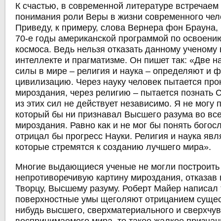
К счастью, в современной литературе встречаем 
понимания роли Веры в жизни современного чело
Приведу, к примеру, слова Вернера фон Брауна,
70-е годы американской программой по освоени
космоса. Ведь нельзя отказать данному ученому 
интеллекте и прагматизме. Он пишет так: «Две
силы в мире – религия и наука – определяют и
цивилизацию. Через науку человек пытается про
мироздания, через религию – пытается познать 
из этих сил не действует независимо. Я не могу 
который бы ни признавал Высшего разума во вс
мироздания. Равно как и не мог бы понять богос
отрицал бы прогресс Науки. Религия и наука явл
которые стремятся к созданию лучшего мира».
Многие выдающиеся ученые не могли построить
непротиворечивую картину мироздания, отказав
Творцу, Высшему разуму. Роберт Майер написал 
поверхностные умы щеголяют отрицанием сущес
нибудь высшего, сверхматериального и сверхчу