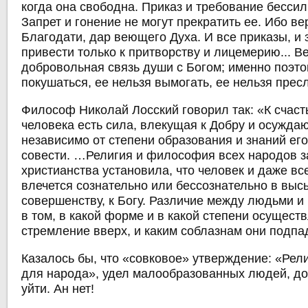
когда она свободна. Приказ и требование бессил
Запрет и гонение не могут прекратить ее. Ибо ве
Благодати, дар веющего Духа. И все приказы, и 
привести только к притворству и лицемерию... В
добровольная связь души с Богом; именно поэто
покушаться, ее нельзя вымогать, ее нельзя пресл
Философ Николай Лосский говорил так: «К счаст
человека есть сила, влекущая к Добру и осужда
независимо от степени образования и знаний его:
совести. …Религия и философия всех народов з
христианства установила, что человек и даже в
влечется сознательно или бессознательно в выс
совершенству, к Богу. Различие между людьми и
в том, в какой форме и в какой степени осуществ
стремление вверх, и каким соблазнам они подпа
Казалось бы, что «совковое» утверждение: «Рели
для народа», удел малообразованных людей, д
уйти. Ан нет!