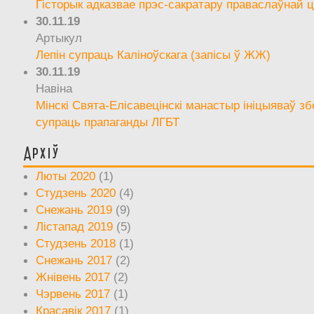
Гісторык адказвае прэс-сакратару праваслаўнай ц
30.11.19
Артыкул
Лепін супраць Каліноўскага (запісы ў ЖЖ)
30.11.19
Навіна
Мінскі Свята-Елісавецінскі манастыр ініцыяваў зб
супраць прапаганды ЛГБТ
Архіў
Люты 2020
(1)
Студзень 2020
(4)
Снежань 2019
(9)
Лістапад 2019
(5)
Студзень 2018
(1)
Снежань 2017
(2)
Жнівень 2017
(2)
Чэрвень 2017
(1)
Красавік 2017
(1)