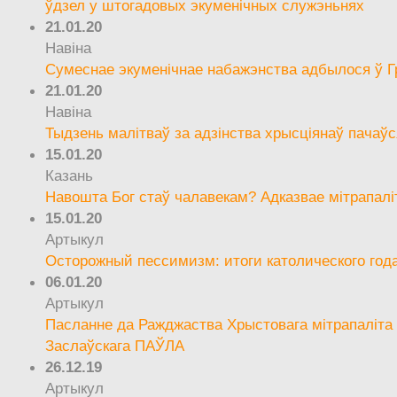
ўдзел у штогадовых экуменічных служэньнях
21.01.20
Навіна
Сумеснае экуменічнае набажэнства адбылося ў Г
21.01.20
Навіна
Тыдзень малітваў за адзінства хрысціянаў пачаўс
15.01.20
Казань
Навошта Бог стаў чалавекам? Адказвае мітрапалі
15.01.20
Артыкул
Осторожный пессимизм: итоги католического год
06.01.20
Артыкул
Пасланне да Ражджаства Хрыстовага мітрапаліта 
Заслаўскага ПАЎЛА
26.12.19
Артыкул