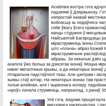
Асабліва востра гэта адчула
падзеямі ў
Дзяржынску
. Гэ
няпростай назвай мястэчка
вобласьці зь нядаўняга ча
сябе ўвагу ўсяго праваслаў
канцы студзеня
ў мясцовым
Найсьвятой Багародзіцы ра
міраструменіць іконы
.Спача
што «плача» абраз Божай Ма
міраструменьне распаўсюдз
абразы. За некалькі дзён ц
ахапіла ўжо больш за дзясятак іконаў. Моцна мір
нават металічныя крыжы, а да некаторых іконаў 
літаральна падстаўлялі тазы. Але цэнтрам і зас
зьявы стаў
алтар
. На некаторых іконах там праст
толькі алейная, але і чырвонага колеру, падобная
«кроў» пачала струменіць, напрыклад, з ранаў З
Усё гэта, вядома прыцягнула
мясцовага насельніцтва, і пал