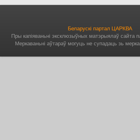
Беларускі партал ЦАРКВА
Пры капіяваньні эксклюзыўных матэрыялаў сайта п
Меркаваньні аўтараў могуць не супадаць зь мерка