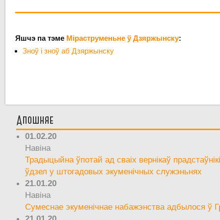
Яшчэ па тэме
Міраструменьне ў Дзяржынску
:
Зноў і зноў аб Дзяржынску
Апошняе
01.02.20
Навіна
Традыцыйна ўпотай ад сваіх вернікаў прадстаўнік
ўдзел у штогадовых экуменічных служэньнях
21.01.20
Навіна
Сумеснае экуменічнае набажэнства адбылося ў Г
21.01.20