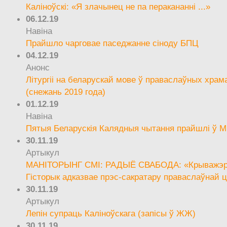
Каліноўскі: «Я злачынец не па перакананні ...»
06.12.19
Навіна
Прайшло чарговае паседжанне сіноду БПЦ
04.12.19
Анонс
Літургіі на беларускай мове ў праваслаўных храм
(снежань 2019 года)
01.12.19
Навіна
Пятыя Беларускія Калядныя чытання прайшлі ў М
30.11.19
Артыкул
МАНІТОРЫНГ СМІ: РАДЫЁ СВАБОДА: «Крыважэрн
Гісторык адказвае прэс-сакратару праваслаўнай ц
30.11.19
Артыкул
Лепін супраць Каліноўскага (запісы ў ЖЖ)
30.11.19