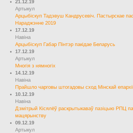
21.12.19
Артыкул
Арцыбіскуп Тадэвуш Кандрусевіч. Пастырскае па
Нараджэнне 2019
17.12.19
Навіна
Арцыбіскуп Габар Пінтэр пакідае Беларусь
17.12.19
Артыкул
Многія з нямногіх
14.12.19
Навіна
Прайшло чарговы штогадовы сход Мінскай епархі
10.12.19
Навіна
Дзмітрый Кісялёў раскрытыкаваў пазіцыю РПЦ па
мацярынству
09.12.19
Артыкул