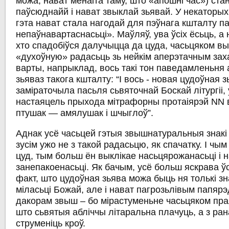
можа, нават менаіта таму, што
«апошні час»
) ста
паўсюднайй і нават звыклай зьявай. У некаторы
гэта нават стала нагодай для пэўнага кшталту п
непаўнавартаснасьці». Маўляў, ува ўсіх ёсьць, а н
хто спадобіўся далучыцца да цуда, часьцяком в
«духоўную» радасьць зь нейкім аперэтачным зах
варты, напрыклад, вось такі тон паведамленьня 
зьяваз такога кшталту:
“І вось - новая цудоўная з
заміраточыла пасьля сьвяточнай Боскай літургіі, 
настаяцель прыхода мітрафорны протаіярэй NN 
птушак — амялушак і шчыглоў”
.
Аднак усё часьцей гэтыя звышнатуральныя знак
зусім ужо не з такой радасьцю, як спачатку. І чы
цуд, тым больш ён выклікае насьцярожанасьці і 
занепакоенасьці. Як бачым, усё больш яскрава 
факт, што цудоўная зьява можа быць ня толькі з
міласьці Божай, але і нават
пагрозьлівым папяр
дакорам звыш – бо
мірастуменьне
часьцяком пра
што сьвятыя абліччы літаральна
плачуць
, а з ра
струменіць кроў
.