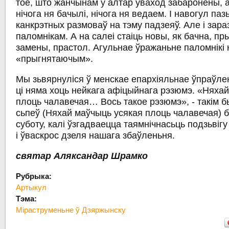
тое, што жанчынам у алтар уваход забаронены, а 
нічога ня бачылі, нічога ня ведаем. І навогул
паз
канкрэтных размоваў
на тэму падзеяў. Але і зара
паломнікам. А на салеі стаіць новы, як бачна, п
замены, прастол. Агульнае ўражаньне паломнікі 
«прыгнятаючым»
.
Мы зьвярнуліся ў
менскае епархіяльнае ўпраўле
ці няма хоць нейкага афіцыйнага рэзюмэ.
«
Няхай
плоць чалавечая
… Вось такое рэзюмэ»
, - такім 
сьпеў (Няхай маўчыць усякая плоць чалавечая) 
суботу, калі ўзгадваецца таямнічнасьць подзьвігу
і ўваскрос дзеля нашага збаўленьня.
святар Аляксандар Шрамко
Рубрыка:
Артыкул
Тэма:
Міраструменьне ў Дзяржынску