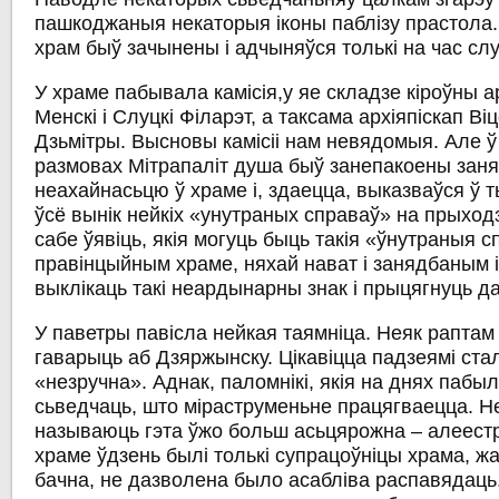
пашкоджаныя некаторыя іконы паблізу прастола.
храм быў зачынены і адчыняўся толькі на час сл
У
храме пабывала камісія
,у яе складзе кіроўны 
Менскі і Слуцкі Філарэт
, а таксама
архіяпіскап Віц
Дзьмітры
. Высновы камісіі нам невядомыя. Але 
размовах Мітрапаліт душа быў занепакоены
заня
неахайнасьцю
ў храме і, здаецца, выказваўся ў т
ўсё вынік нейкіх
«унутраных справаў»
на прыходз
сабе ўявіць, якія могуць быць такія «ўнутраныя 
правінцыйным храме, няхай нават і занядбаным 
выклікаць такі неардынарны знак і прыцягнуць да
У паветры павісла нейкая таямніца.
Неяк раптам 
гаварыць аб
Дзяржынску
. Цікавіцца падзеямі ста
«незручна». Аднак, паломнікі, якія на днях пабыл
сьведчаць, што
міраструменьне працягваецца
. Н
называюць гэта ўжо больш асьцярожна –
алеест
храме ўдзень былі толькі супрацоўніцы храма, жа
бачна, не дазволена было асабліва распавядац