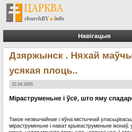
Навігацыя
Дзяржынск . Няхай маўч
усякая плоць..
22.04.2005
Міраструменьне і ўсё, што яму спада
Такое незвычайнае і яўна містычнай уласьцівасьц
міраструменьне
і нават
крываструменьне
іконаў
,