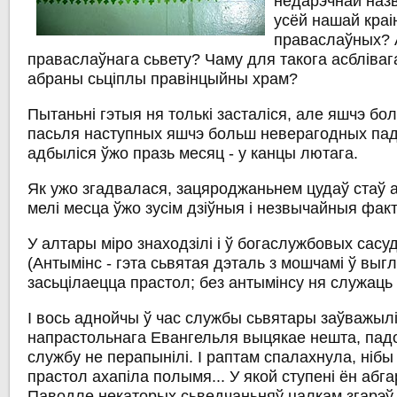
недарэчнай наз
усёй нашай краін
праваслаўных? А
праваслаўнага сьвету? Чаму для такога асбліваг
абраны сьціплы правінцыйны храм?
Пытаньні гэтыя ня толькі засталіся, але яшчэ б
пасьля наступных
яшчэ больш неверагодных пад
адбыліся ўжо празь месяц - у канцы лютага.
Як ужо згадвалася, зацяроджаньнем цудаў стаў а
мелі месца ўжо зусім дзіўныя і незвычайныя фак
У алтары міро знаходзілі і ў
богаслужбовых сасу
(
Антымінс
- гэта сьвятая дэталь з мошчамі ў выгл
засьцілаецца прастол; без антымінсу ня служаць л
І вось аднойчы ў час службы сьвятары заўважылі
напрастольнага Евангельля выцякае нешта, падо
службу не перапынілі. І раптам спалахнула, нібы
прастол ахапіла полымя... У якой ступені ён абг
Паводле некаторых сьведчаньняў цалкам згарэў 