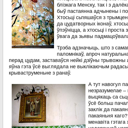
блізкага Менску, так і з дал
быў пастаянна адчынены і п
Хтосьці сьпяшаўся з трымце
да цудатворных іконаў, хтосьц
ўпэўніцца, а хтосьці і проста 
ўвага да зьявы падмацоўвал
Трэба адзначыць, што з самаг
паломнікаў, апроч натуральн
перад цудам, заставаўся нейкі дзіўны
трывожны 
яўна гэта ўсё выглядала не выклікаючым радась
крываструменьне
з ранаў.
А тут навогул п
незразумелае – 
выцякаць са сьц
ўсё больш пача
заклік да
пакаян
пакаяньня каго? 
менавіта гэтага 