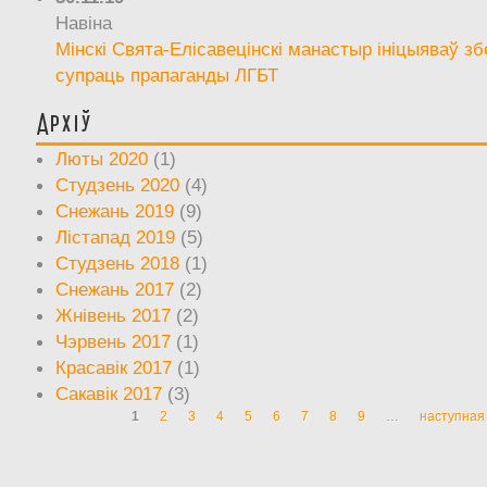
Навіна
Мінскі Свята-Елісавецінскі манастыр ініцыяваў зб
супраць прапаганды ЛГБТ
Архіў
Люты 2020
(1)
Студзень 2020
(4)
Снежань 2019
(9)
Лістапад 2019
(5)
Студзень 2018
(1)
Снежань 2017
(2)
Жнівень 2017
(2)
Чэрвень 2017
(1)
Красавік 2017
(1)
Сакавік 2017
(3)
1
2
3
4
5
6
7
8
9
…
наступная 
Старонкі