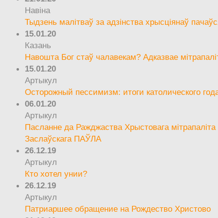
Навіна
Тыдзень малітваў за адзінства хрысціянаў пачаўс
15.01.20
Казань
Навошта Бог стаў чалавекам? Адказвае мітрапалі
15.01.20
Артыкул
Осторожный пессимизм: итоги католического год
06.01.20
Артыкул
Пасланне да Ражджаства Хрыстовага мітрапаліта 
Заслаўскага ПАЎЛА
26.12.19
Артыкул
Кто хотел унии?
26.12.19
Артыкул
Патриаршее обращение на Рождество Христово