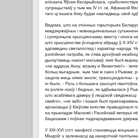
епіскапа Яўсея Кесарыйскага, «раболепству
супрацьстаяў у тым жа ІV ст. св. Афанасій Вял
таго ці іншага боку будзе накладваць свой ад
Вядома, што на этнічных тэрыторыях Беларусі
міждзяржаўных і міжнацыянальных сутыкненнях
і супярэчыла хрысціянскаму зместу і нічога 
што хрысціянства ўсходняга абраду ў Х-ХІV с
адпаведны светапогляд і характар народа. 
рэлігійная патрэба, як з'ява духоўнай неабх
дыскутаваць наконт матываў, якія былі выраш
«не аддаша Анну, возьму и Византию!» - імпе
больш выгадным, чым такі ж саюз з Рымам; рэ
хацела мець ніякіх зносін; трансцэндэнтны - 
ні было, - Русь з большага хрысцілі гвалтоў
як рэлігія нізоў і бедных, як адбывалася ў Р
што асаблівага даверу ў людской свядомасці
свайго», «не забі» і іншыя былі праігнарава
арганізацыі ў Кіеўскім княстве праводзілася 
на прыкладзе Масковіі і Расейскай імперыі л
бацюшкам і поўнае падпарадкаванне дзяржаве 
У ХІІІ-ХVІ стст. канфесіі становяцца моцным 
Міндоўг у залежнасці ад канкрэтнай палітыч