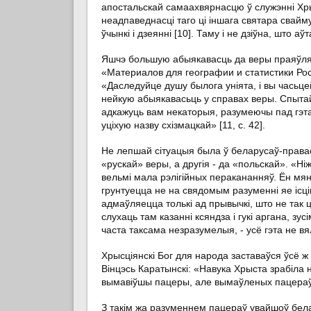
апостальскай самаахвярнасцю ў служэнні Хры
неадпаведнасці таго ці іншага святара свайм
ўчынкі і дзеянні [10]. Таму і не дзіўна, што 
Яшчэ большую абыякавасць да веры праяўлял
«Материалов для географии и статистики Ро
«Даследуйце душу былога уніята, і вы часьце
нейкую абыякавасьць у справах веры. Спытайц
адкажуць вам некаторыя, разумеючы пад гэта
уціхую назву схізмацкай» [11, с. 42].
Не лепшай сітуацыя была ў беларусаў-правасл
«рускай» веры, а другія - да «польскай». «Ніж
вельмі мала рэлігійных перакананняў. Ён мя
грунтуецца не на свядомым разуменні яе ісцін
адмаўляецца толькі ад прывычкі, што не так 
слухаць там казанні ксяндза і гукі аргана, з
часта таксама незразумелыя, - усё гэта не вялі
Хрысціянскі Бог для народа заставаўся ўсё 
Вінцэсь Каратынскі: «Навука Хрыста зрабіла н
вымавіўшы пацеры, але вымаўленых пацераў н
З такім жа разуменнем пацераў увайшоў белару