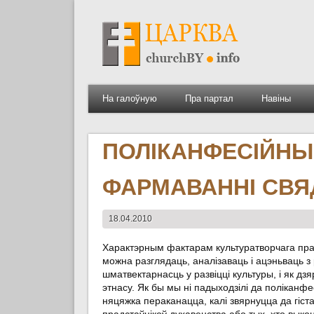
На галоўную
Пра партал
Навіны
ПОЛІКАНФЕСІЙНЫ 
ФАРМАВАННІ СВЯ
18.04.2010
Характэрным фактарам культуратворчага прац
можна разглядаць, аналізаваць і ацэньваць з 
шматвектарнасць у развіцці культуры, і як д
этнасу. Як бы мы ні падыходзілі да поліканфе
няцяжка пераканацца, калі звярнуцца да гіс
прадстаўнікоў духавенства або тых, хто вык