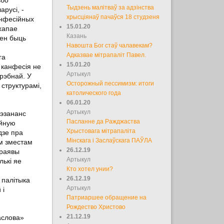
Тыдзень малітваў за адзінства
арусі, -
хрысціянаў пачаўся 18 студзеня
анфесійных
15.01.20
 хапае
Казань
нен быць
Навошта Бог стаў чалавекам?
Адказвае мітрапаліт Павел.
га
15.01.20
 канфесія не
Артыкул
рэбнай. У
Осторожный пессимизм: итоги
структурамі,
католического года
06.01.20
Артыкул
рэзананс
Пасланне да Ражджаства
ійную
Хрыстовага мітрапаліта
дзе пра
Мінскага і Заслаўскага ПАЎЛА
ім зместам
26.12.19
праявы
Артыкул
лькі яе
Кто хотел унии?
26.12.19
 палітыка
Артыкул
 і
Патриаршее обращение на
Рождество Христово
21.12.19
аслова»