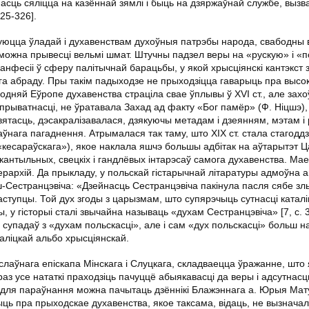
асць сяліцца на казённай зямлі і быць на дзяржаўнай службе, вызв
325-326].
наруюцца ўладай і духавенствам духоўныя патрэбы народа, свабодны
 можна прывесці вельмі шмат. Штучны падзел веры на «рускую» і «
канфесіі ў сферу палітычнай барацьбы, у якой хрысціянскі кантэкст 
ага абраду. Пры такім падыходзе не прыходзіцца гаварыць пра высок
ходняй Еўропе духавенства страціла свае ўплывы ў ХVІ ст., але зах
прыватнасці, не ўратавала Захад ад факту «Бог памёр» (Ф. Ніцшэ),
ятасць, дэсакралізавалася, дзякуючы метадам і дзеянням, мэтам і 
аўнага пагаднення. Атрымалася так таму, што ХІХ ст. стала стагодд
«кесараўскага»), якое наклала яшчэ большы адбітак на аўтарытэт Ц
антыльных, свецкіх і гандлёвых інтарэсаў самога духавенства. Мае
іерархій. Да прыкладу, у польскай гістарычнай літаратуры адмоўна 
ш-Сестранцэвіча: «Дзейнасць Сестранцэвіча пакінула пасля сябе зл
наступцы. Той дух згоды з царызмам, што супярэчыць сутнасці каталі
у гісторыі сталі звычайна называць «духам Сестранцэвіча» [7, с. 3
 супадаў з «духам польскасці», але і сам «дух польскасці» больш 
таліцкай альбо хрысціянскай.
слаўнага епіскапа Мінскага і Слуцкага, складваецца ўражанне, што
раз усе нататкі праходзіць пачуццё абыякавасці да веры і адсутнас
] (для параўнання можна пачытаць дзённікі Блажэннага а. Юрыя Мат
рыць пра прыходскае духавенства, якое таксама, відаць, не вызнача