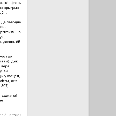
тлікія факты
шыя прыкрыя
оўні.
ецца паводле
ии»:
ерэнтызм, на
», -
ь даваць ёй
жалі да
нівам), дык
о вера
у, ён
ы ў касцёл,
ітвы, якія
 307].
у адзначыў
не
ес ён з такой