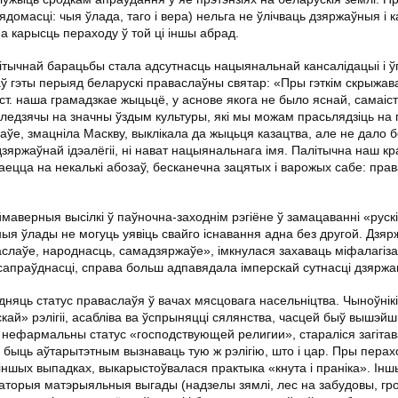
омасці: чыя ўлада, таго і вера) нельга не ўлічваць дзяржаўныя і к
а карысць пераходу ў той ці іншы абрад.
ітычнай барацьбы стала адсутнасць нацыянальнай кансалідацыі і ў
ў гэты перыяд беларускі праваслаўны святар: «Пры гэткім скрыжав
ст. наша грамадзкае жыцьцё, у аснове якога не было яснай, самаіс
гледзячы на значны ўздым культуры, які мы можам прасьлядзіць на 
аўе, змацніла Маскву, выклікала да жыцьця казацтва, але не дало 
зяржаўнай ідэалёгіі, ні нават нацыянальнага імя. Палітычна наш кр
ваецца на некалькі абозаў, бесканечна зацятых і варожых сабе: пра
ймаверныя высілкі ў паўночна-заходнім рэгіёне ў замацаванні «рускі
ўныя ўлады не могуць уявіць свайго існавання адна без другой. Дзя
аслаўе, народнасць, самадзяржаўе», імкнулася захаваць міфалагіз
 сапраўднасці, справа больш адпавядала імперскай сутнасці дзяржа
яць статус праваслаўя ў вачах мясцовага насельніцтва. Чыноўнікі
нскай» рэлігіі, асабліва ва ўспрыняцці сялянства, часцей быў вышэй
 нефармальны статус «господствующей религии», стараліся загіта
 быць аўтарытэтным вызнаваць тую ж рэлігію, што і цар. Пры перах
ў іншых выпадках, выкарыстоўвалася практыка «кнута і праніка». Інш
торыя матэрыяльныя выгады (надзелы зямлі, лес на забудовы, грошы