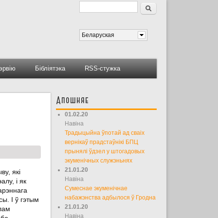
Пошук
Форма пошуку
Беларуская
тэрвію
Бібліятэка
RSS-стужка
Апошняе
01.02.20
Навіна
Традыцыйна ўпотай ад сваіх
вернікаў прадстаўнікі БПЦ
прынялі ўдзел у штогадовых
экуменічных служэньнях
21.01.20
у, які
Навіна
лу, і як
Сумеснае экуменічнае
арэннага
набажэнства адбылося ў Гродна
ы. І ў гэтым
21.01.20
лам
Навіна
ьбо