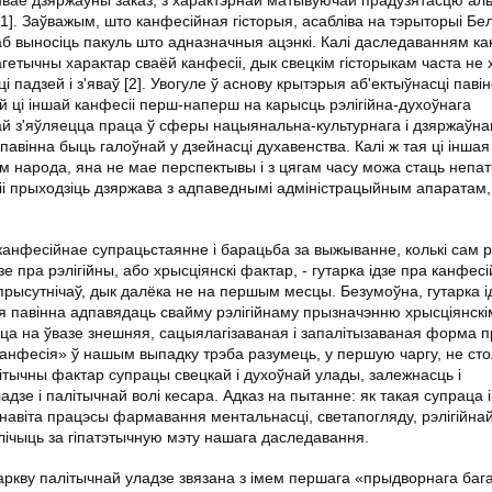
і [1]. Заўважым, што канфесійная гісторыя, асабліва на тэрыторыі Бел
каб выносіць пакуль што адназначныя ацэнкі. Калі даследаванням к
гетычны характар сваёй канфесіі, дык свецкім гісторыкам часта не
 падзей і з'яваў [2]. Увогуле ў аснову крытэрыя аб'ектыўнасці паві
й ці іншай канфесіі перш-наперш на карысць рэлігійна-духоўнага
й з'яўляецца праца ў сферы нацыянальна-культурнага і дзяржаўна
авінна быць галоўнай у дзейнасці духавенства. Калі ж тая ці іншая
м народа, яна не мае перспектывы і з цягам часу можа стаць непат
іі прыходзіць дзяржава з адпаведнымі адміністрацыйным апаратам, 
 канфесійнае супрацьстаянне і барацьба за выжыванне, колькі сам 
е пра рэлігійны, або хрысціянскі фактар, - гутарка ідзе пра канфес
і прысутнічаў, дык далёка не на першым месцы. Безумоўна, гутарка і
сія павінна адпавядаць свайму рэлігійнаму прызначэнню хрысціянск
цца на ўвазе знешняя, сацыялагізаваная і запалітызаваная форма 
канфесія» ў нашым выпадку трэба разумець, у першую чаргу, не сто
ітычны фактар супрацы свецкай і духоўнай улады, залежнасць і
зе і палітычнай волі кесара. Адказ на пытанне: як такая супраца і
авіта працэсы фармавання ментальнасці, светапогляду, рэлігійнай
ічыць за гіпатэтычную мэту нашага даследавання.
ркву палітычнай уладзе звязана з імем першага «прыдворнага баг