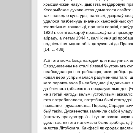
хрысціянскай навукі, дык гэта нездаровую пр
Кесарыйскае духавенства дамаглося свайго: 
так і паводле культуры, палітыкі, дзяржаўнас
ўдалося пазбегнуць значных канфесійных сут
тэалягічныя тонкасьці, пра якія вернікі, пра
1928 г. сотні жыхароў праваслаўнага прыходу
абраду, а летам 1944 г., калі іх уніяцкі проб
падпісалі пэтыцыю аб іх далучэньні да Прав
[14, с. 438].
Усё гэта можа быць нагодай для наступных в
Сярэдневеччы не сталі з'явамі ўнутранага с
неабходнасцю і патрэбнасцю, якая робіць гра
новая вера ўспрымалася разуменнем таго, што 
каго пераконвала ў неабходнасці адрачэння а
да бліжняга (абсалютна незразумелыя для ўч
не з гэтай нагоды вельмі ўстойлівымі аказаліс
гэта патрабавалася, патрэбны былі стагоддзі. 
пазнанне - духавенства. Перыяд Сярэднявечча
быў такім. Духавенства замяніла сабой уладу 
(кшталту пракуратуры) - і тут не важна, якую
ідэал так, як гэта належыла было зрабіць, ці 
княства Літоўскага. Канфесіі як сродак дася