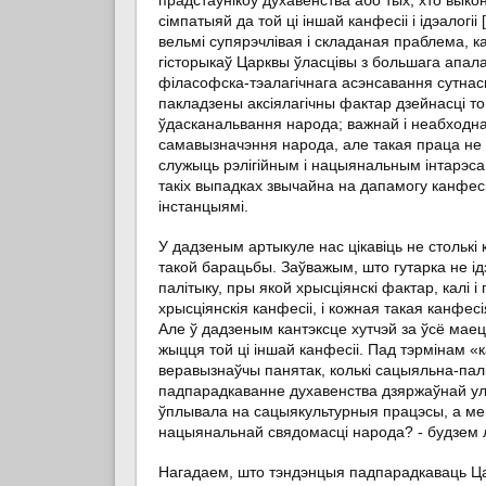
сімпатыяй да той ці іншай канфесіі і ідэалогі
вельмі супярэчлівая і складаная праблема, 
гісторыкаў Царквы ўласцівы з большага апала
філасофска-тэалагічнага асэнсавання сутнасці
пакладзены аксіялагічны фактар дзейнасці то
ўдасканальвання народа; важнай і неабходна
самавызначэння народа, але такая праца не п
служыць рэлігійным і нацыянальным інтарэса
такіх выпадках звычайна на дапамогу канфес
інстанцыямі.
У дадзеным артыкуле нас цікавіць не столькі
такой барацьбы. Заўважым, што гутарка не ідз
палітыку, пры якой хрысціянскі фактар, калі 
хрысціянскія канфесіі, і кожная такая канфе
Але ў дадзеным кантэксце хутчэй за ўсё мае
жыцця той ці іншай канфесіі. Пад тэрмінам «
веравызнаўчы панятак, колькі сацыяльна-пал
падпарадкаванне духавенства дзяржаўнай улад
ўплывала на сацыякультурныя працэсы, а мен
нацыянальнай свядомасці народа? - будзем л
Нагадаем, што тэндэнцыя падпарадкаваць Ца