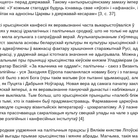
ющего» перад дзяржавай. Такому «антыхрысціянскаму замаху імпе
ікі: «У кожным стагоддзі будуць існаваць свае «яўсеі» і «афанасіі», 
бітак на адносіны Царквы з дзяржавай-кесарам» [3, c. 37].
 хрысціянскія канфесіі як веравызнанні часта выкарыстоўваліся ў
 у якасці ідэалагічных і палітычных сродкаў, што не толькі не адп
не мела агульнага з сапраўднай верай. Агульнапрызнаным з'яўляецц
тст. заклала асновы беларускай культуры як культуры хрысціянскай
Не адмаўляючы ў важнасці фактару хрышчэння старажытнай Русі, а
однасці, у дадзенай акцыі істотнага значэння не адыгрывала. Можна 
альнымі пры прыняцці хрысціянства кіеўскім князем Уладзімірам (а
ратар Васілій: «За язычника не оддам!»; палітычны - саюз з Визан
лігійны - уся Заходняя Еўропа пакланялася новаму Богу і з паганц
усё было з волі Бога (пры такім матыве ўсе пытанні здымаюцца), ал
на, як Пуцята і Дабрыня Ноўгарад. Новая вера ад самага пачатку зак
ымскай імперыі, а як веравызнанне пануючай дынастыі і набліжаных 
 не выклікала. Тым больш, што хрысціянскія прынцыпы «палюбі блі
ны тымі, хто іх павінен быў прадэманстраваць. Фармаванне царкоўна
паводле сцэнару візантыйскіх імператараў - цэзарапапізму. А ў паз
ёгка прасочваецца сакралізацыя культу свецкай улады на чале з ца
рэлігійных і канфесійных інстытутаў [4].
сродкам уздзеяння на палітычныя працэсы ў Вялікім княстве Літоўскі
най выгады прымае хрысціянства і мяняе абрады. Магчыма, такія м