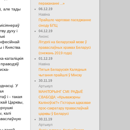
перакананні ...»
), але тады
06.12.19
Навіна
Прайшло чарговае паседжанне
місіянераў
сіноду БПЦ
ву духу і
04.12.19
ькі
Анонс
анфесійнай
Літургіі на беларускай мове ў
ы і Княства
праваслаўных храмах Беларусі
(снежань 2019 года)
а-каталіцкія
01.12.19
 праводзіў
Навіна
мска-
Пятыя Беларускія Калядныя
чытання прайшлі ў Мінску
30.11.19
днасці. У
Артыкул
ая
МАНІТОРЫНГ СМІ: РАДЫЁ
аў і - такая
СВАБОДА: «Крыважэрны
скай Царквы,
Каліноўскі?» Гісторык адказвае
ярхушкі
прэс-сакратару праваслаўнай
, калі
царквы ў Беларусі
раваслаўную
30.11.19
Артыкул
ры такой