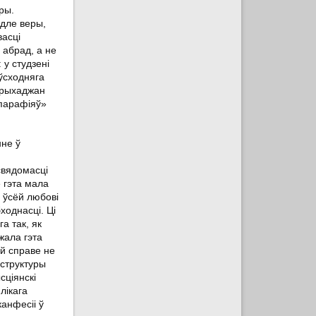
ры.
одле веры,
васці
 абрад, а не
 у студзені
 ўсходняга
 прыхаджан
 парафіяў»
нне ў
свядомасці
е гэта мала
 ўсёй любові
ходнасці. Ці
а так, як
жала гэта
ай справе не
 структуры
сціянскі
лікага
анфесіі ў