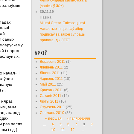
Лепін супраць Каліноўскага
аралеўскія
(запісы ў ЖЖ)
30.11.19
Навіна
падак
Мінскі Свята-Елісавецінскі
аньні
манастыр ініцыяваў збор
тай
подпісаў за закон супраць
пісаных
прапаганды ЛГБТ
беларускаму
ай і народ
Архіў
васлаўных,
Верасень 2011
(1)
Жнівень 2011
(2)
х начал» і
Ліпень 2011
(11)
ржаўная
Чэрвень 2011
(18)
аваную
Май 2011
(25)
вы.
Красавік 2011
(6)
Сакавік 2011
(12)
 няраз
Люты 2011
(10)
шым, чым
Студзень 2011
(25)
ваць народ
Снежань 2010
(33)
одах
« першая
‹ папярэдняя
Старонкі
ы раз пасля
…
4
5
6
7
8
9
 і г.д.),
10
11
12
…