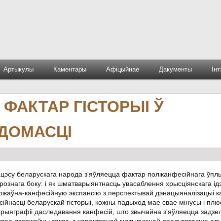
Артыкулы
Каментары
Афіцыйнае
Дакументы
Ін
ФАКТАР ГІСТОРЫІ Ў
ДОМАСЦІ
эсу беларускага народа з'яўляецца фактар поліканфесійнага ўплыв
рознага боку: і як шматварыянтнасць увасаблення хрысціянскага ідэа
зяржаўна-канфесійную экспансію з перспектывай дэнацыяналізацыі к
сійнасці беларускай гісторыі, кожны падыход мае свае мінусы і плюс
тарыяграфіі даследавання канфесій, што звычайна з'яўляецца задзе
онвае дзяржаўны заказ, з характэрнай матывуючай прадузятасцю ал