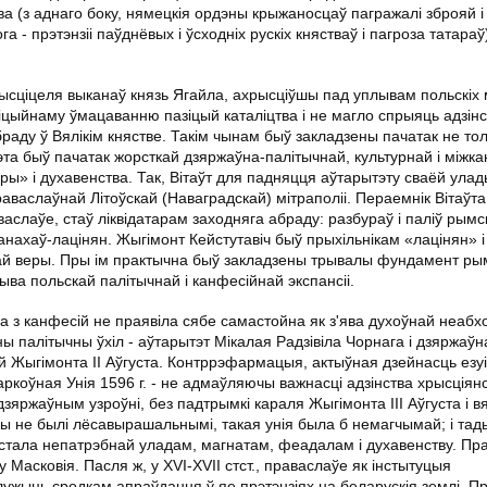
ва (з аднаго боку, нямецкія ордэны крыжаносцаў пагражалі зброяй і
га - прэтэнзіі паўднёвых і ўсходніх рускіх княстваў і пагроза татараў
хрысціцеля выканаў князь Ягайла, ахрысціўшы пад уплывам польскіх 
цыйнаму ўмацаванню пазіцый каталіцтва і не магло спрыяць адзінст
раду ў Вялікім княстве. Такім чынам быў закладзены пачатак не тол
эта быў пачатак жорсткай дзяржаўна-палітычнай, культурнай і міжк
ы» і духавенства. Так, Вітаўт для падняцця аўтарытэту сваёй улад
аваслаўнай Літоўскай (Наваградскай) мітраполіі. Пераемнік Вітаўта
аслаўе, стаў ліквідатарам заходняга абраду: разбураў і паліў рымск
 манахаў-лацінян. Жыгімонт Кейстутавіч быў прыхільнікам «лацінян» і
ай веры. Пры ім практычна быў закладзены трывалы фундамент ры
ыва польскай палітычнай і канфесійнай экспансіі.
на з канфесій не праявіла сябе самастойна як з'ява духоўнай неабхо
ны палітычны ўхіл - аўтарытэт Мікалая Радзівіла Чорнага і дзяржаўн
 Жыгімонта ІІ Аўгуста. Контррэфармацыя, актыўная дзейнасць езуіт
ркоўная Унія 1596 г. - не адмаўляючы важнасці адзінства хрысціян
яржаўным узроўні, без падтрымкі караля Жыгімонта ІІІ Аўгуста і в
бы не былі лёсавырашальнымі, такая унія была б немагчымай; і тады
на стала непатрэбнай уладам, магнатам, феадалам і духавенству. П
 Масковія. Пасля ж, у ХVІ-ХVІІ стст., праваслаўе як інстытуцыя
ужыць сродкам апраўдання ў яе прэтэнзіях на беларускія землі. П