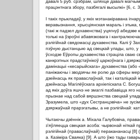
давалі 5 руб. срэбрам, шляхце давалі магчым
працэнтнага збору, пазбягалі высылкі» [6, с. 
І такіх прыкладаў, у якіх мэтанакіравана іг
веравызнання, хрысціянская мараль і этыка,
(такі ж падзел духавенства) уцягнуў абедзве 
толькі на ўзроўні абавязковага і кантралююч
рэлігійнай свядомасці духавенства. Калі ў За
пэўную дыстанцыю ад свецкай улады, што, у 
ўсходзе Еўропы духавенства страціла сваю св
канкрэтных прадстаўнікоў царкоўнага і дзярж
дамінацыі «кесарыйскага» духавенства (або 
паніжаючы і зводзячы яе ролю да сферы мерк
дзейнасць як праваслаўнай, так і каталіцкай 
дзейнасць Магілёўскага архіепіскапа С. Богу
ад якіх доўга яшчэ не змаглі пазбавіцца яго 
прызнае над сабой вяршэнства свецкай улады, 
Зразумела, што «дух Сестранцэвіча» не зусім
дзяржаўнай прарэгатывы, а не рэлігійнай: ка
Чытаючы дзённік а. Міхала Галубовіча, права
з'яўляецца свецкая асоба: чырвонай ніткай п
рэлігійнай (праваслаўнай) перакананасці [8
а. Казіміра Сваяка) [9]. А што ўжо тады гава