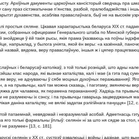
сту. Архіўныя дакументы царкоўных кансісторый сведчаць пра шма
у сану праз сістэматычнае п'янства, разбой, пралюбадзейства і ін
аўтарытэт духавенства, асабліва праваслаўнага, быў не на высокім узр
і простыя сяляне. Цікавая характарыстыка беларуса ХІХ ст. пада
сии, собранных офицерами Генерального штаба по Минской губерн
й знойдзеце ў ёй такія рысы, якія прама ўказваюць на поўны індэф
е, напрыклад, у былога уніята, якой ён веры: «а казённай, паночку
й назвай, вядома, веру праваслаўную, іншыя ж і цяпер працягваюц
аўных і беларусаў-католікаў, з той толькі розніцай, што адны нале
эйшы клас народа, які вызнае каталіцтва, калі і мае (а гэта пад сум
няе веру, не адчуваючы ў сябе моцных духоўных перажыванняў. Яг
, а на прывычцы, калі так можна сказаць, і пагэтаму, змяняючы вер
цяжка для чалавека, як перамена перакананняў. Хадзіць па прывычц
усім не разумеючы іх сэнсу, і па прывычцы гаварыць зацверджаныя мал
кая даніна каталіцтву, не вялікі задатак рэлігійнага пачуцця» [12, с.
ж той патаемнай, невядомай і незразумелай асобай. Адметнасць гэт
а яго толькі фармальны ўплыў: селянін ні за што ня сядзе за стол, 
е разумее» [13, с. 181].
скі селянін у ХХ ст., сустрэў рэвалюцыі і войны і адзінае, што вын