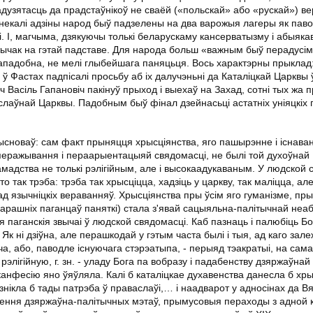
адузятасць да прадстаўнікоў не сваёй («польскай» або «рускай») ве
некалі адзіны народ быў падзелены на два варожыя лагеры як пав
ці. І, магчыма, дзякуючы толькі беларускаму кансерватызму і абыяка
ычак на гэтай падставе. Для народа больш «важным быў перадусім
ўдападобна, не мелі глыбейшага паняцьця. Вось характэрны прыклад:
 ў Фастах падпісалі просьбу аб іх далучэньні да Каталіцкай Царквы
ашч Васіль Гапановіч пакінуў прыход і выехаў на Захад, сотні тых жа
аслаўнай Царквы. Падобным быў фінал дзейнасьці астатніх уніяцкіх
ысноваў: сам факт прыняцця хрысціянства, яго пашырэнне і існава
уперажывання і пераарыентацыяй свядомасці, не былі той духоўнай
мадства не толькі рэлігійным, але і высокаадукаваным. У людской 
так трэба: трэба так хрысціцца, хадзіць у царкву, так маліцца, ал
д язычніцкіх вераванняў. Хрысціянства пры ўсім яго гуманізме, пры
арашніх паганцаў паняткі) стала з'явай сацыяльна-палітычнай неаб
я паганскія звычаі ў людской свядомасці. Каб пазнаць і палюбіць Бог
Як ні дзіўна, але перашкодай у гэтым часта былі і тыя, ад каго зале
, або, паводле існуючага стэрэатыпа, - перыяд тэакратыі, на сам
рэлігійную, г. зн. - уладу Бога па вобразу і падабенству дзяржаўнай
 канфесію яно ўяўляла. Калі б каталіцкае духавенства данесла б хры
ўзнікла б тады патрэба ў праваслаўі,… і наадварот у адносінах да Вя
гнення дзяржаўна-палітычных мэтаў, прымусовыя пераходы з адной к