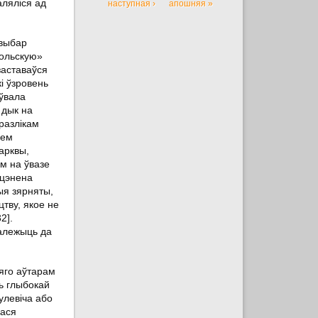
аляліся ад
наступная ›
апошняя »
 выбар
польскую»
заставаўся
і ўзровень
оўвала
 дык на
разлікам
зем
арквы,
м на ўвазе
ацэнена
ыя зярняты,
цтву, якое не
2].
належыць да
 яго аўтарам
ць глыбокай
улевіча або
лася