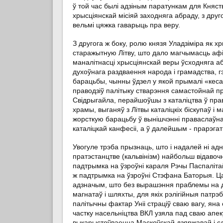
ў той час былі адзіным паратункам для Княст
хрысціянскай місіяй заходняга абраду, з друго
вельмі цяжка гаварыць пра веру.
З другога ж боку, ролю князя Уладзіміра як 
старажытную Літву, што дало магчымасць афі
маналітнасці хрысціянскай веры ўсходняга аб
духоўнага раздваення народа і грамадства, г
барацьбы, чынны ўдзел у якой прымалі «кесар
праводзіў палітыку стварэння самастойнай пр
Свідрыгайла, перайшоўшы з каталіцтва ў прав
храмы, выганяў з Літвы каталіцкіх біскупаў і
жорсткую барацьбу ў вынішчэнні праваслаўн
каталіцкай канфесіі, а ў далейшым - прарэгат
Увогуле трэба прызнаць, што і надалей ні ад
пратэстанцтве (кальвінізм) найбольш відавоч
падтрымка на ўзроўні караля Рэчы Паспалітай
ж падтрымка на ўзроўні Стэфана Баторыя. Ца
адзначым, што без вырашэння праблемы на дз
магнатаў і шляхты, для якіх рэлігійныя патрэ
палітычны фактар Уніі страціў сваю вагу, я
частку насельніцтва ВКЛ узяла пад сваю апеку
выкарыстоўваецца Маскоўскай дзяржавай і сл