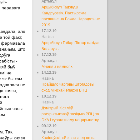
Артыкул
рыі»
Арцыбіскуп Тадэвуш
і перавага
Кандрусевіч. Пастырскае
пасланне на Божае Нараджэнне
2019
авядала, але
17.12.19
а той факт,
Навіна
 і фармавала
Арцыбіскуп Габар Пінтэр пакідае
дзначым, што
Беларусь
доўга
17.12.19
сабісты -
Артыкул
тыяй быў
Многія з нямногіх
амі не
14.12.19
е як бы там
Навіна
ладвалася не
Прайшло чарговы штогадовы
да князя,
сход Мінскай епархіі БПЦ
жняга
10.12.19
й
Навіна
нейшыя часы
Дзмітрый Кісялёў
ром-
раскрытыкаваў пазіцыю РПЦ па
ЭКА і сурагатнаму мацярынству
09.12.19
м. Так,
Артыкул
анеўры князя
Каліноўскі: «Я злачынец не па