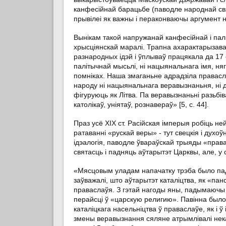
канфесійнай барацьбе (паводле народнай свяд
прывілеі як важны і пераконваючы аргумент н
Вынікам такой напружанай канфесійнай і пал
хрысціянскай маралі. Трапна ахарактарызава
разнародных ідэй і ўплываў працякала да 17 
палітычнай мысьлі, ні нацыянальнага імя, ня
помніках. Наша змаганьне адрадзіла правасл
народу ні нацыянальнага веравызнаньня, ні д
фігуруюць як Літва. Па веравызнаньні разьбі
католікаў, уніятаў, рознавераў» [5, с. 44].
Праз усё ХІХ ст. Расійская імперыя робіць не
ратаванні «рускай веры» - тут свецкія і духо
ідэалогія, паводле ўвараўскай трыяды «прав
святасць і падняць аўтарытэт Царквы, але, у
«Мясцовым уладам напачатку трэба было падн
заўважалі, што аўтарытэт каталіцтва, як «па
праваслаўя. З гэтай нагоды яны, падымаючы
перайсці ў «царскую религию». Павінна было
каталіцкага насельніцтва ў праваслаўе, як і 
змены веравызнання сяляне атрымлівалі нека