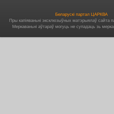
Беларускі партал ЦАРКВА
Пры капіяваньні эксклюзыўных матэрыялаў сайта п
Меркаваньні аўтараў могуць не супадаць зь мерка