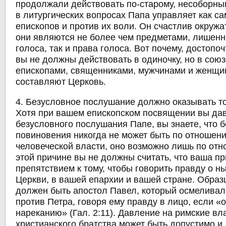
продолжали действовать по-старому, несоборны
в литургических вопросах Папа управляет как с
епископов и против их воли. Он счастлив окружа
они являются не более чем предметами, лишенн
голоса, так и права голоса. Вот почему, достопо
вы не должны действовать в одиночку, но в союз
епископами, священниками, мужчинами и женщи
составляют Церковь.
4. Безусловное послушание должно оказывать то
Хотя при вашем епископском посвящении вы да
безусловного послушания Папе, вы знаете, что 
повиновения никогда не может быть по отношени
человеческой власти, оно возможно лишь по отн
этой причине вы не должны считать, что ваша пр
препятствием к тому, чтобы говорить правду о н
Церкви, в вашей епархии и вашей стране. Образ
должен быть апостол Павел, который осмеливал
против Петра, говоря ему правду в лицо, если «
нареканию» (Гал. 2:11). Давление на римские вл
христианского братства может быть допустимо и