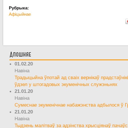
Рубрыка:
Афіцыйнае
Апошняе
01.02.20
Навіна
Традыцыйна ўпотай ад сваіх вернікаў прадстаўнік
ўдзел у штогадовых экуменічных служэньнях
21.01.20
Навіна
Сумеснае экуменічнае набажэнства адбылося ў Г
21.01.20
Навіна
Тыдзень малітваў за адзінства хрысціянаў пачаўс