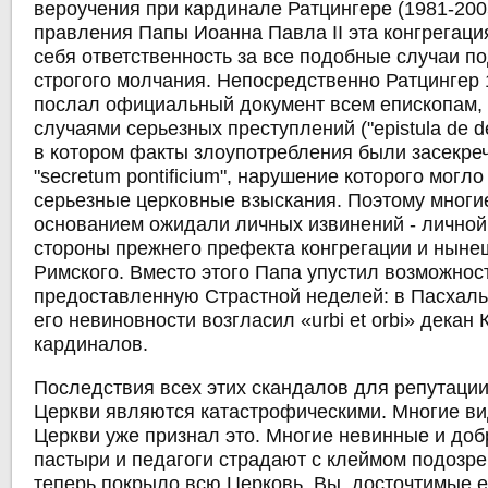
вероучения при кардинале Ратцингере (1981-200
правления Папы Иоанна Павла II эта конгрегаци
себя ответственность за все подобные случаи п
строгого молчания. Непосредственно Ратцингер 1
послал официальный документ всем епископам,
случаями серьезных преступлений ("epistula de deli
в котором факты злоупотребления были засекре
"secretum pontificium", нарушение которого могло
серьезные церковные взыскания. Поэтому мног
основанием ожидали личных извинений - личной 
стороны прежнего префекта конгрегации и нын
Римского. Вместо этого Папа упустил возможнос
предоставленную Страстной неделей: в Пасхаль
его невиновности возгласил «urbi et orbi» декан
кардиналов.
Последствия всех этих скандалов для репутаци
Церкви являются катастрофическими. Многие в
Церкви уже признал это. Многие невинные и до
пастыри и педагоги страдают с клеймом подозре
теперь покрыло всю Церковь. Вы, досточтимые 