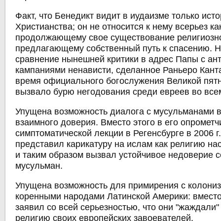
Факт, что Бенедикт видит в иудаизме только ист
Христианства; он не относится к нему всерьез как
продолжающему свое существование религиозно
предлагающему собственный путь к спасению. 
сравнение нынешней критики в адрес Папы с ан
кампаниями ненависти, сделанное Раньеро Кант
время официального богослужения Великой пятн
вызвало бурю негодования среди евреев во все
Упущена возможность диалога с мусульманами 
взаимного доверия. Вместо этого в его опрометч
симптоматической лекции в Регенсбурге в 2006 г
представил карикатуру на ислам как религию на
и таким образом вызвал устойчивое недоверие с
мусульман.
Упущена возможность для примирения с колони
коренными народами Латинской Америки: вместо
заявил со всей серьезностью, что они "жаждали
религию своих европейских завоевателей.