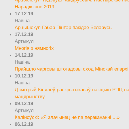
Нараджэнне 2019
17.12.19
Навіна
Арцыбіскуп Габар Пінтэр пакідае Беларусь
17.12.19
Артыкул
Многія з нямногіх
14.12.19
Навіна
Прайшло чарговы штогадовы сход Мінскай епархі
10.12.19
Навіна
Дзмітрый Кісялёў раскрытыкаваў пазіцыю РПЦ па
мацярынству
09.12.19
Артыкул
Каліноўскі: «Я злачынец не па перакананні ...»
06.12.19