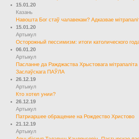
15.01.20
Казань
Навошта Бог стаў чалавекам? Адказвае мітрапалі
15.01.20
Артыкул
Осторожный пессимизм: итоги католического год
06.01.20
Артыкул
Пасланне да Ражджаства Хрыстовага мітрапаліта 
Заслаўскага ПАЎЛА
26.12.19
Артыкул
Кто хотел унии?
26.12.19
Артыкул
Патриаршее обращение на Рождество Христово
21.12.19
Артыкул
Арцыбіскуп Тадэвуш Кандрусевіч. Пастырскае па