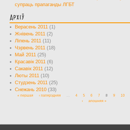
супраць прапаганды ЛГБТ
Архіў
Верасень 2011
(1)
Жнівень 2011
(2)
Ліпень 2011
(11)
Чэрвень 2011
(18)
Май 2011
(25)
Красавік 2011
(6)
Сакавік 2011
(12)
Люты 2011
(10)
Студзень 2011
(25)
Снежань 2010
(33)
« першая
‹ папярэдняя
…
4
5
6
7
8
9
10
Старонкі
›
апошняя »