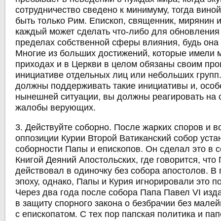
сотрудничество сведено к минимуму, тогда виной
быть только Рим. Епископ, священник, мирянин и
каждый может сделать что-либо для обновления
пределах собственной сферы влияния, будь она 
Многие из больших достижений, которые имели 
приходах и в Церкви в целом обязаны своим пр
инициативе отдельных лиц или небольших групп.
должны поддерживать такие инициативы и, особ
нынешней ситуации, вы должны реагировать на
жалобы верующих.
3. Действуйте соборно. После жарких споров и в
оппозиции Курии Второй Ватиканский собор уста
соборности Папы и епископов. Он сделал это в с
Книгой Деяний Апостольских, где говорится, что 
действовал в одиночку без собора апостолов. В
эпоху, однако, Папы и Курия игнорировали это п
Через два года после собора Папа Павел VI изд
в защиту спорного закона о безбрачии без мале
с епископатом. С тех пор папская политика и па