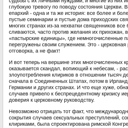
судьбы с их личными нуждами, и многие из них 
глубокую тревогу по поводу состояния Церкви. В
епархий - одна и та же история: все более и бол
пустые семинарии и пустые дома приходских св
многих странах из-за нехватки священников все
сливаются, часто против желания их прихожан, 
«пастырские единицы», где немногочисленные 
перегружены своим служением. Это - церковная
отговорка, а не факт!
И вот теперь на вершине этих многочисленных к
оказывается скандал, вопиющий к небесам, - ра
злоупотребления клириков в отношении тысяч де
сначала в Соединенных Штатах, потом в Ирланди
Германии и других странах. И что еще хуже, обн
случаев привело к беспрецедентному кризису ие
доверия к церковному руководству.
Невозможно отрицать тот факт, что международ
сокрытия случаев сексуальных преступлений, с
клириками, была спроектирована римской Конгр