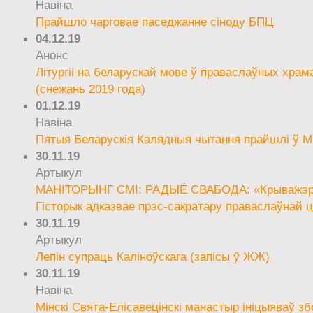
Навіна
Прайшло чарговае паседжанне сіноду БПЦ
04.12.19
Анонс
Літургіі на беларускай мове ў праваслаўных храм
(снежань 2019 года)
01.12.19
Навіна
Пятыя Беларускія Калядныя чытання прайшлі ў М
30.11.19
Артыкул
МАНІТОРЫНГ СМІ: РАДЫЁ СВАБОДА: «Крыважэрн
Гісторык адказвае прэс-сакратару праваслаўнай ц
30.11.19
Артыкул
Лепін супраць Каліноўскага (запісы ў ЖЖ)
30.11.19
Навіна
Мінскі Свята-Елісавецінскі манастыр ініцыяваў зб