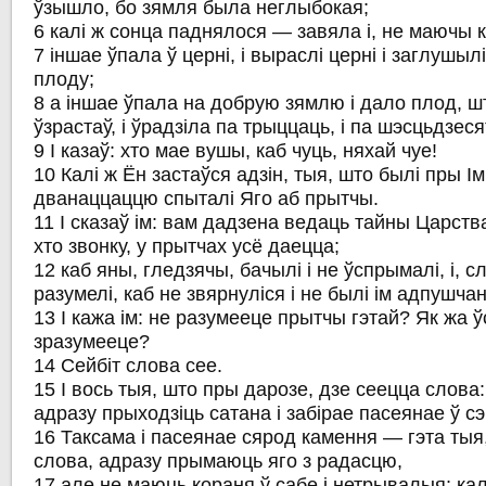
ўзышло, бо зямля была неглыбокая;
6 калі ж сонца паднялося — завяла і, не маючы к
7 іншае ўпала ў церні, і выраслі церні і заглушылі
плоду;
8 а іншае ўпала на добрую зямлю і дало плод, ш
ўзрастаў, і ўрадзіла па трыццаць, і па шэсцьдзесят,
9 І казаў: хто мае вушы, каб чуць, няхай чуе!
10 Калі ж Ён застаўся адзін, тыя, што былі пры Ім
дванаццаццю спыталі Яго аб прытчы.
11 І сказаў ім: вам дадзена ведаць тайны Царств
хто звонку, у прытчах усё даецца;
12 каб яны, гледзячы, бачылі і не ўспрымалі, і, с
разумелі, каб не звярнуліся і не былі ім адпушчан
13 І кажа ім: не разумееце прытчы гэтай? Як жа 
зразумееце?
14 Сейбіт слова сее.
15 І вось тыя, што пры дарозе, дзе сеецца слова:
адразу прыходзіць сатана і забірае пасеянае ў сэ
16 Таксама і пасеянае сярод камення — гэта тыя
слова, адразу прымаюць яго з радасцю,
17 але не маюць кораня ў сабе і нетрывалыя; кал