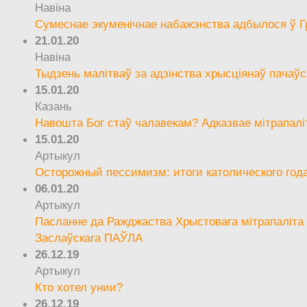
Навіна
Сумеснае экуменічнае набажэнства адбылося ў Г
21.01.20
Навіна
Тыдзень малітваў за адзінства хрысціянаў пачаўс
15.01.20
Казань
Навошта Бог стаў чалавекам? Адказвае мітрапалі
15.01.20
Артыкул
Осторожный пессимизм: итоги католического год
06.01.20
Артыкул
Пасланне да Ражджаства Хрыстовага мітрапаліта 
Заслаўскага ПАЎЛА
26.12.19
Артыкул
Кто хотел унии?
26.12.19