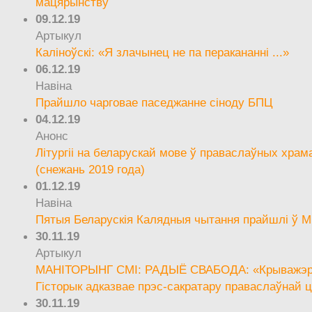
мацярынству
09.12.19
Артыкул
Каліноўскі: «Я злачынец не па перакананні ...»
06.12.19
Навіна
Прайшло чарговае паседжанне сіноду БПЦ
04.12.19
Анонс
Літургіі на беларускай мове ў праваслаўных храм
(снежань 2019 года)
01.12.19
Навіна
Пятыя Беларускія Калядныя чытання прайшлі ў М
30.11.19
Артыкул
МАНІТОРЫНГ СМІ: РАДЫЁ СВАБОДА: «Крыважэрн
Гісторык адказвае прэс-сакратару праваслаўнай ц
30.11.19