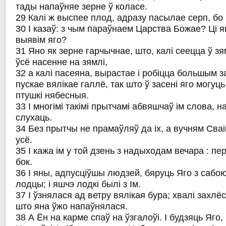
тады напаўняе зерне ў коласе.
29 Калі ж выспее плод, адразу пасылае серп, бо
30 І казаў: з чым параўнаем Царства Божае? Ці 
выявім яго?
31 Яно як зерне гарчычнае, што, калі сеецца ў з
ўсё насенне на зямлі,
32 а калі пасеяна, вырастае і робіцца большым за
пускае вялікае галлё, так што ў засені яго могуц
птушкі нябесныя.
33 І многімі такімі прытчамі абвяшчаў ім слова, н
слухаць.
34 Без прытчы не прамаўляў да іх, а вучням Сва
усё.
35 І кажа ім у той дзень з надыходам вечара : пе
бок.
36 І яны, адпусціўшы людзей, бяруць Яго з сабою
лодцы; і яшчэ лодкі былі з Ім.
37 І ўзнялася ад ветру вялікая бура; хвалі захлёс
што яна ўжо напаўнялася.
38 А Ён на карме спаў на ўзгалоўі. І будзяць Яго,