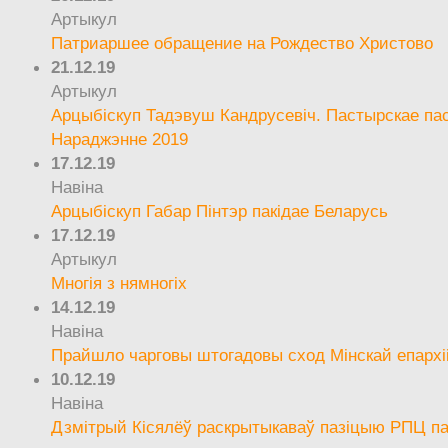
Артыкул
Патриаршее обращение на Рождество Христово
21.12.19
Артыкул
Арцыбіскуп Тадэвуш Кандрусевіч. Пастырскае па
Нараджэнне 2019
17.12.19
Навіна
Арцыбіскуп Габар Пінтэр пакідае Беларусь
17.12.19
Артыкул
Многія з нямногіх
14.12.19
Навіна
Прайшло чарговы штогадовы сход Мінскай епархі
10.12.19
Навіна
Дзмітрый Кісялёў раскрытыкаваў пазіцыю РПЦ па