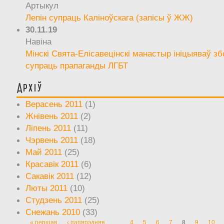
Артыкул
Лепін супраць Каліноўскага (запісы ў ЖЖ)
30.11.19
Навіна
Мінскі Свята-Елісавецінскі манастыр ініцыяваў зб
супраць прапаганды ЛГБТ
Архіў
Верасень 2011
(1)
Жнівень 2011
(2)
Ліпень 2011
(11)
Чэрвень 2011
(18)
Май 2011
(25)
Красавік 2011
(6)
Сакавік 2011
(12)
Люты 2011
(10)
Студзень 2011
(25)
Снежань 2010
(33)
« першая
‹ папярэдняя
…
4
5
6
7
8
9
10