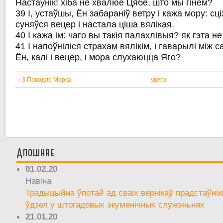
Настаўнік! хіба не хвалюе Цябе, што мы гінем?
39 І, устаўшы, Ён забараніў ветру і кажа мору: сці
суняўся вецер і настала ціша вялікая.
40 І кажа ім: чаго вы такія палахлівыя? як гэта 
41 І напоўніліся страхам вялікім, і гаварылі між с
Ён, калі і вецер, і мора слухаюцца Яго?
‹ 3 Паводле Марка
уверх
Апошняе
01.02.20
Навіна
Традыцыйна ўпотай ад сваіх вернікаў прадстаўнік
ўдзел у штогадовых экуменічных служэньнях
21.01.20