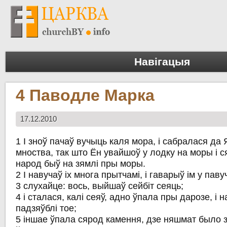
Навігацыя
4 Паводле Марка
17.12.2010
1 І зноў пачаў вучыць каля мора, і сабралася да
мноства, так што Ён увайшоў у лодку на моры і с
народ быў на зямлі пры моры.
2 І навучаў іх многа прытчамі, і гаварыў ім у паву
3 слухайце: вось, выйшаў сейбіт сеяць;
4 і сталася, калі сеяў, адно ўпала пры дарозе, і 
падзяўблі тое;
5 іншае ўпала сярод камення, дзе няшмат было з