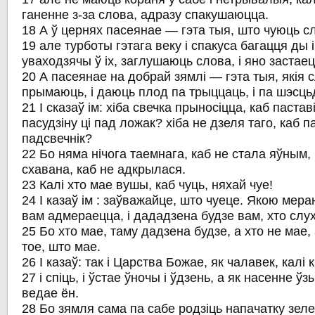
ганенне з-за слова, адразу спакушаюцца.
18 А ў цернях пасеянае — гэта тыя, што чуюць с
19 але турботы гэтага веку і спакуса багацця ды
уваходзячы ў іх, заглушаюць слова, і яно заста
20 А пасеянае на добрай зямлі — гэта тыя, якія 
прымаюць, і даюць плод па трыццаць, і па шэсцьдз
21 І сказаў ім: хіба свечка прыносіцца, каб пастав
пасудзіну ці пад ложак? хіба не дзеля таго, каб п
падсвечнік?
22 Бо няма нічога таемнага, каб не стала яўным, 
схавана, каб не адкрылася.
23 Калі хто мае вушы, каб чуць, няхай чуе!
24 І казаў ім : заўважайце, што чуеце. Якою мера
вам адмераецца, і дададзена будзе вам, хто слу
25 Бо хто мае, таму дадзена будзе, а хто не мае,
тое, што мае.
26 І казаў: так і Царства Божае, як чалавек, калі 
27 і спіць, і ўстае ўночы і ўдзень, а як насенне ўз
ведае ён.
28 Бо зямля сама па сабе родзіць напачатку зеле