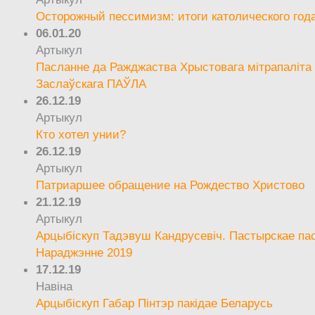
Осторожный пессимизм: итоги католического год
06.01.20
Артыкул
Пасланне да Ражджаства Хрыстовага мітрапаліта 
Заслаўскага ПАЎЛА
26.12.19
Артыкул
Кто хотел унии?
26.12.19
Артыкул
Патриаршее обращение на Рождество Христово
21.12.19
Артыкул
Арцыбіскуп Тадэвуш Кандрусевіч. Пастырскае па
Нараджэнне 2019
17.12.19
Навіна
Арцыбіскуп Габар Пінтэр пакідае Беларусь