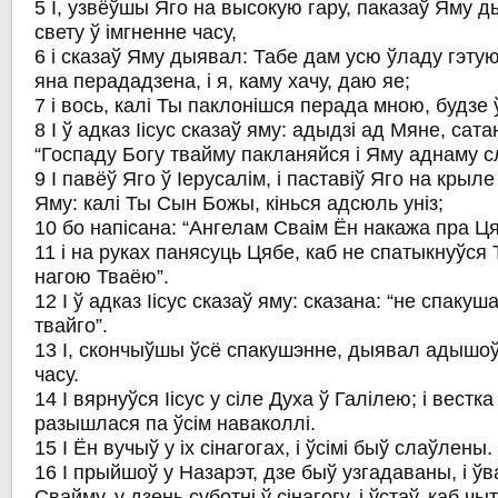
5 І, узвёўшы Яго на высокую гару, паказаў Яму 
свету ў імгненне часу,
6 і сказаў Яму дыявал: Табе дам усю ўладу гэтую 
яна перададзена, і я, каму хачу, даю яе;
7 і вось, калі Ты паклонішся перада мною, будзе 
8 І ў адказ Іісус сказаў яму: адыдзі ад Мяне, сата
“Госпаду Богу твайму пакланяйся і Яму аднаму с
9 І павёў Яго ў Іерусалім, і паставіў Яго на крыле
Яму: калі Ты Сын Божы, кінься адсюль уніз;
10 бо напісана: “Ангелам Сваім Ён накажа пра Ц
11 і на руках панясуць Цябе, каб не спатыкнуўся
нагою Тваёю”.
12 І ў адказ Іісус сказаў яму: сказана: “не спаку
твайго”.
13 І, скончыўшы ўсё спакушэнне, дыявал адышоў
часу.
14 І вярнуўся Іісус у сіле Духа ў Галілею; і вестк
разышлася па ўсім наваколлі.
15 І Ён вучыў у іх сінагогах, і ўсімі быў слаўлены.
16 І прыйшоў у Назарэт, дзе быў узгадаваны, і ў
Свайму, у дзень суботні ў сінагогу, і ўстаў, каб чы