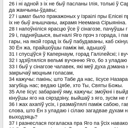
26 і ні адной з іх не быў пасланы Ілія, толькі ў С
да жанчыны-ўдавы;
27 і шмат было пракажоных у Ізраілі пры Елісеі пр
іх не быў ачышчаны, акрамя Неемана Сірыяніна.
28 І напоўніліся ярасцю ўсе ў сінагозе, пачуўшы г
29 і, падняўшыся, выгналі Яго прэч з горада, і па
гары, на якой горад іх быў пабудаваны, каб скіну
30 Ён жа, прайшоўшы паміж імі, адышоў.
31 І спусціўся ў Капернаум, горад Галілейскі; і ву
32 І здзіўляліся вельмі вучэнню Яго, бо з улада
33 І быў у сінагозе чалавек, які меў духа дэмана 
закрычаў моцным голасам,
34 кажучы: пакінь; што Табе да нас, Іісусе Наза
загубіць нас; ведаю Цябе, хто Ты, Святы Божы.
35 Але Іісус забараніў яму, кажучы: змоўкні і выйдз
кінуўшы яго на сярэдзіну, выйшаў з яго, зусім не
36 І жах ахапіў усіх, і размаўлялі паміж сабою, г
слова, што Ён з уладаю і сілаю загадвае духам 
выходзяць?
37 І разнеслася погаласка пра Яго па ўсіх навак