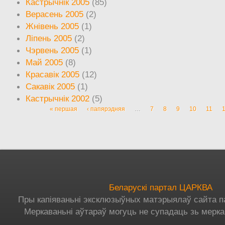
Кастрычнік 2005
(85)
Верасень 2005
(2)
Жнівень 2005
(1)
Ліпень 2005
(2)
Чэрвень 2005
(1)
Май 2005
(8)
Красавік 2005
(12)
Сакавік 2005
(1)
Кастрычнік 2002
(5)
« першая
‹ папярэдняя
…
7
8
9
10
11
Старонкі
Беларускі партал ЦАРКВА
Пры капіяваньні эксклюзыўных матэрыялаў сайта п
Меркаваньні аўтараў могуць не супадаць зь мерка