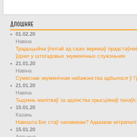
Апошняе
01.02.20
Навіна
Традыцыйна ўпотай ад сваіх вернікаў прадстаўнік
ўдзел у штогадовых экуменічных служэньнях
21.01.20
Навіна
Сумеснае экуменічнае набажэнства адбылося ў Г
21.01.20
Навіна
Тыдзень малітваў за адзінства хрысціянаў пачаўс
15.01.20
Казань
Навошта Бог стаў чалавекам? Адказвае мітрапалі
15.01.20
Артыкул