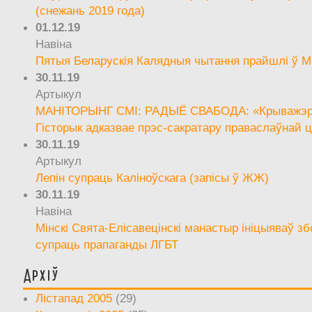
(снежань 2019 года)
01.12.19
Навіна
Пятыя Беларускія Калядныя чытання прайшлі ў М
30.11.19
Артыкул
МАНІТОРЫНГ СМІ: РАДЫЁ СВАБОДА: «Крыважэрн
Гісторык адказвае прэс-сакратару праваслаўнай ц
30.11.19
Артыкул
Лепін супраць Каліноўскага (запісы ў ЖЖ)
30.11.19
Навіна
Мінскі Свята-Елісавецінскі манастыр ініцыяваў зб
супраць прапаганды ЛГБТ
Архіў
Лістапад 2005
(29)