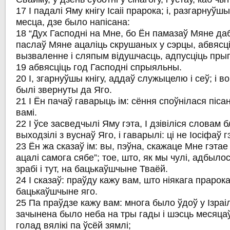
17 І падалі Яму кнігу Ісаіі прарока; і, разгарнуўш
месца, дзе было напісана:
18 “Дух Гасподні на Мне, бо Ён памазаў Мяне даб
паслаў Мяне ацаліць скрушаных у сэрцы, абвяс
вызваленне і сляпым відушчасць, адпусціць пры
19 абвясціць год Гасподні спрыяльны.
20 І, згарнуўшы кнігу, аддаў служыцелю і сеў; і во
былі звернуты да Яго.
21 І Ён пачаў гаварыць ім: сёння споўнілася піса
вамі.
22 І ўсе засведчылі Яму гэта, І дзівіліся словам б
выходзілі з вуснаў Яго, і гаварылі: ці не Іосіфаў 
23 Ён жа сказаў ім: вы, пэўна, скажаце Мне гэтае
ацалі самога сябе”; тое, што, як мы чулі, адбыло
зрабі і тут, на бацькаўшчыне Тваёй.
24 І сказаў: праўду кажу вам, што ніякага праро
бацькаўшчыне яго.
25 Па праўдзе кажу вам: многа было ўдоў у Ізраілі 
зачынена было неба на тры гады і шэсць месяцаў
голад вялікі па ўсёй зямлі;