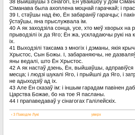
38 Выйшаўшы з сінагогі, Ён увайшоў у дом Сіман
Сіманава была ахоплена моцнай гарачкай; і прасі
39 І, стаўшы над ёю, Ён забараніў гарачцы; і пакі
ўстаўшы, яна прыслужвала ім.
40 А як заходзіла сонца, усе, хто меў хворых на
прыводзілі іх да Яго; Ён жа, ускладаючы рукі на к
іх.
41 Выходзілі таксама з многіх і дэманы, якія крыча
Хрыстос, Сын Божы. І, забараняючы, не дазваляў
яны ведалі, што Ён Хрыстос.
42 А як настаў дзень, Ён, выйшаўшы, адправіўся
месца; і людзі шукалі Яго, і прыйшлі да Яго, і за
не адыходзіў ад іх.
43 Але Ён сказаў ім: і іншым гарадам павінен да
Царства Божае, бо на тое Я пасланы.
44 І прапаведаваў у сінагогах Галілейскіх.
‹ 3 Паводле Лукі
уверх