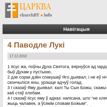
Навігацыя
4 Паводле Лукі
17.12.2010
1 Іісус жа, поўны Духа Святога, вярнуўся ад Іард
быў Духам у пустыню,
2 дзе сорак дзён спакушаў Яго дыявал; і не еў ніч
скончыліся яны, урэшце адчуў голад.
3 І сказаў Яму дыявал: калі Ты Сын Божы, скажы
каб стаў хлебам.
4 І сказаў Іісус яму ў адказ: напісана, што “не х
жыць чалавек, а ўсякім словам Божым”.