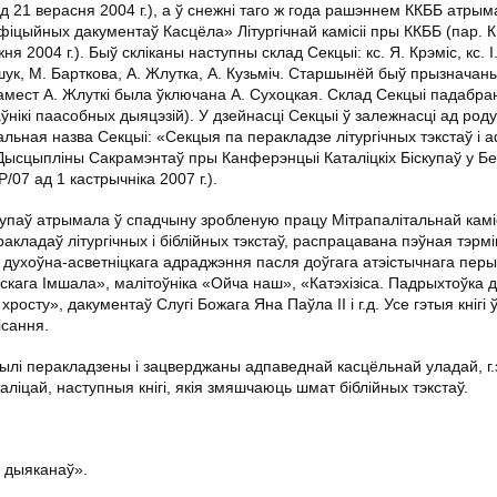
 21 верасня 2004 г.), а ў снежні таго ж года рашэннем ККББ атрым
афіцыйных дакументаў Касцёла» Літургічнай камісіі пры ККББ (пар. К
2004 г.). Быў скліканы наступны склад Секцыі: кс. Я. Крэміс, кс. І.
Пашук, М. Барткова, А. Жлутка, А. Кузьміч. Старшынёй быў прызначаны
 замест А. Жлуткі была ўключана А. Сухоцкая. Склад Секцыі падабра
нікі паасобных дыяцэзій). У дзейнасці Секцыі ў залежнасці ад роду
льная назва Секцыі: «Секцыя па перакладзе літургічных тэкстаў і 
 Дысцыпліны Сакрамэнтаў пры Канферэнцыі Каталіцкіх Біскупаў у Бе
07 ад 1 кастрычніка 2007 г.).
паў атрымала ў спадчыну зробленую працу Мітрапалітальнай камісіі
акладаў літургічных і біблійных тэкстаў, распрацавана пэўная тэрмі
 духоўна-асветніцкага адраджэння пасля доўгага атэістычнага перы
ага Імшала», малітоўніка «Ойча наш», «Катэхізіса. Падрыхтоўка 
осту», дакументаў Слугі Божага Яна Паўла ІІ і г.д. Усе гэтыя кнігі 
ісання.
 былі перакладзены і зацверджаны адпаведнай касцёльнай уладай, г.
іцай, наступныя кнігі, якія змяшчаюць шмат біблійных тэкстаў.
і дыяканаў».