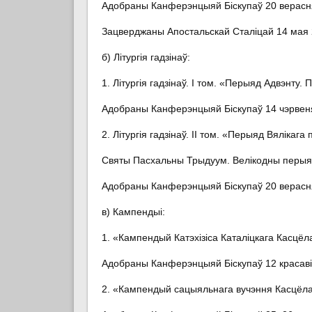
Адобраны Канферэнцыяй Біскупаў 20 верасня
Зацверджаны Апостальскай Сталіцай 14 мая 2
б) Літургія гадзінаў:
1. Літургія гадзінаў. І том. «Перыяд Адвэнту
Адобраны Канферэнцыяй Біскупаў 14 чэрвеня
2. Літургія гадзінаў. ІІ том. «Перыяд Вялікага 
Святы Пасхальны Трыдуум. Велікодны перыя
Адобраны Канферэнцыяй Біскупаў 20 верасня
в) Кампендыі:
1. «Кампендый Катэхізіса Каталіцкага Касцёл
Адобраны Канферэнцыяй Біскупаў 12 красавік
2. «Кампендый сацыяльнага вучэння Касцёла