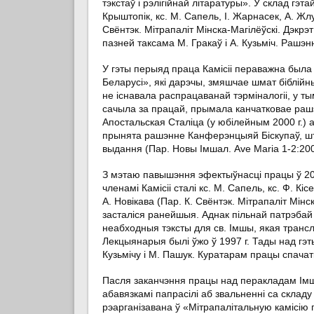
тэкстаў і рэлігійнай літаратуры». У склад гэтай
Крыштопік, кс. М. Сапель, І. Жарнасек, А. Жлут
Свёнтэк. Мітрапаліт Мінска-Магілёўскі. Дэкрэт
пазней таксама М. Гракаў і А. Кузьміч. Рашэ
У гэты перыяд праца Камісіі пераважна был
Беларусі», які дарэчы, змяшчае шмат біблійн
не існавала распрацаванай тэрміналогіі, у т
сачыла за працай, прымала канчатковае рашэ
Апостальская Сталіца (у юбілейным 2000 г.) 
прынята рашэнне Канферэнцыяй Біскупаў, шт
выдання (Пар. Новы Імшал. Ave Maria 1-2:20
З мэтаю павышэння эфектыўнасці працы ў 2002
членамі Камісіі сталі кс. М. Сапель, кс. Ф. Кіс
А. Новікава (Пар. К. Свёнтэк. Мітрапаліт Мінск
засталіся ранейшыя. Аднак пільнай патрэбай
неабходныя тэксты для св. Імшы, якая транс
Лекцыянарыя былі ўжо ў 1997 г. Тады над гэт
Кузьмічу і М. Пашук. Куратарам працы спачатку
Пасля заканчэння працы над перакладам Імшал
абавязкамі папрасілі аб звальненні са складу
рэарганізавана ў «Мітрапалітальную камісію 