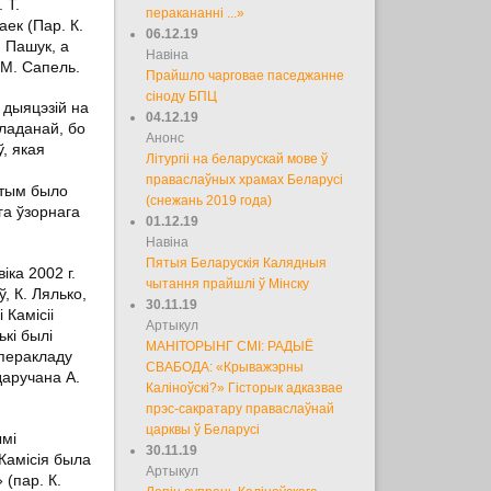
 Т.
перакананні ...»
аек (Пар. К.
06.12.19
. Пашук, а
Навіна
 М. Сапель.
Прайшло чарговае паседжанне
сіноду БПЦ
 дыяцэзій на
04.12.19
кладанай, бо
Анонс
, якая
Літургіі на беларускай мове ў
праваслаўных храмах Беларусі
этым было
(снежань 2019 года)
га ўзорнага
01.12.19
Навіна
Пятыя Беларускія Калядныя
ка 2002 г.
чытання прайшлі ў Мінску
ў, К. Лялько,
30.11.19
 Камісіі
Артыкул
кі былі
МАНІТОРЫНГ СМІ: РАДЫЁ
 перакладу
СВАБОДА: «Крыважэрны
даручана А.
Каліноўскі?» Гісторык адказвае
прэс-сакратару праваслаўнай
царквы ў Беларусі
ымі
30.11.19
 Камісія была
Артыкул
 (пар. К.