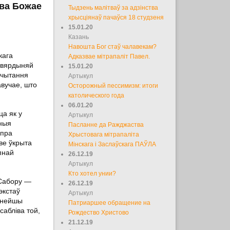
ова Божае
Тыдзень малітваў за адзінства
хрысціянаў пачаўся 18 студзеня
15.01.20
Казань
Навошта Бог стаў чалавекам?
кага
Адказвае мітрапаліт Павел.
 цвярдыняй
15.01.20
 чытання
Артыкул
авучае, што
Осторожный пессимизм: итоги
католического года
06.01.20
ца як у
Артыкул
рныя
Пасланне да Ражджаства
 пра
Хрыстовага мітрапаліта
ве ўкрыта
Мінскага і Заслаўскага ПАЎЛА
пнай
26.12.19
Артыкул
Кто хотел унии?
 Сабору —
26.12.19
экстаў
Артыкул
ытнейшы
Патриаршее обращение на
сабліва той,
Рождество Христово
21.12.19