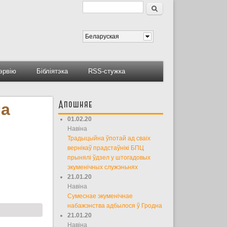
Пошук
Форма пошуку
Беларуская
тэрвію
Бібліятэка
RSS-стужка
Апошняе
на
01.02.20
Навіна
Традыцыйна ўпотай ад сваіх
вернікаў прадстаўнікі БПЦ
прынялі ўдзел у штогадовых
экуменічных служэньнях
21.01.20
Навіна
Сумеснае экуменічнае
набажэнства адбылося ў Гродна
21.01.20
Навіна