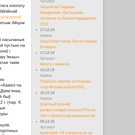
Артыкул
тага клопату
Арцыбіскуп Тадэвуш
біблійнай
Кандрусевіч. Пастырскае
curia/synod
пасланне на Божае Нараджэнне
Святым Айцом
2019
17.12.19
Навіна
лі насычаныя
Арцыбіскуп Габар Пінтэр пакідае
й пустыні на
Беларусь
няў і
17.12.19
адку Імшы»
Артыкул
атая такім
Многія з нямногіх
м.
14.12.19
Навіна
ма
Прайшло чарговы штогадовы
«Камісіі па
сход Мінскай епархіі БПЦ
 Дзям’янка,
10.12.19
ёй быў
Навіна
г. (пар. К.
Дзмітрый Кісялёў
ныя
раскрытыкаваў пазіцыю РПЦ па
туры.
ЭКА і сурагатнаму мацярынству
09.12.19
эзіі,
Артыкул
тургічных
Каліноўскі: «Я злачынец не па