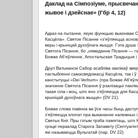
Даклад на Сімпозіуме, прысвеча
жывое і дзейснае» (Гбр 4, 12)
Адказ на пытанне, якую функцыю выконвае Св
Касцёла». Святое Пісанне «з’яўляецца асно
веры і крыніцай духоўнага жыцця. Гэта душа 
Святога Пісання, бо „няведанне Пісання — гэ
Божае Аб’яўленне, Апостальская Традыцыя і 
Другі Ватыканскі Сабор асабліва заклікаў зв
паглыбленні самасвядомасці Касцёла, так і ў 
канстытуцыі «Dei Verbum» (пра Божае Аб’яўле
значэнне Святога Пісання ў рэалізацыі пакл
такая сіла і моц, што яно з’яўляецца для Ка
крыніцай духоўнага жыцця» (DV 21).
Божае слова павінна ва ўсе часы быць даст
з’яўляецца клопат пра выкананне належных і
Святых Кніг. Пры гэтым трэба памятаць, што
грэцкі пераклад Старога Запавету (Септуагінт
які называецца Вульгатай (пар. DV 22).