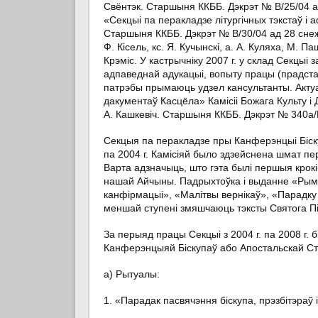
Свёнтэк. Старшыня ККББ. Дэкрэт № B/25/04 ад
«Секцыі па перакладзе літургічных тэкстаў і 
Старшыня ККББ. Дэкрэт № B/30/04 ад 28 снежня 
Ф. Кісель, кс. Я. Кучынскі, а. А. Куляха, М. 
Крэміс. У кастрычніку 2007 г. у склад Секцыі
адпаведнай адукацыі, вопыту працы (прадстаў
патрэбы прымаюць удзел кансультанты. Актуа
дакументаў Касцёла» Камісіі Божага Культу і
А. Кашкевіч. Старшыня ККББ. Дэкрэт № 340а/Р/
Секцыя па перакладзе пры Канферэнцыі Біску
па 2004 г. Камісіяй было здзейснена шмат пер
Варта адзначыць, што гэта былі першыя крокі
нашай Айчыны. Падрыхтоўка і выданне «Рымск
канфірмацыі», «Малітвы вернікаў», «Парадку хр
меншай ступені змяшчаюць тэксты Святога П
За перыяд працы Секцыі з 2004 г. па 2008 г.
Канферэнцыяй Біскупаў або Апостальскай Стал
а) Рытуалы:
1. «Парадак пасвячэння біскупа, прэзбітэраў 