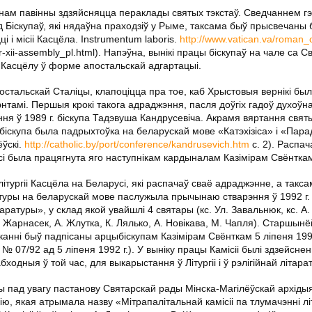
ынам павінны здзяйсняцца пераклады святых тэкстаў. Сведчаннем гэ
Біскупаў, які нядаўна праходзіў у Рыме, таксама быў прысвечаны 
 і місіі Касцёла. Instrumentum laboris.
http://www.vatican.va/roman_
-xii-assembly_pl.html). Напэўна, вынікі працы біскупаў на чале са 
 Касцёлу ў форме апостальскай адгартацыі.
Апостальскай Сталіцы, клапоціцца пра тое, каб Хрыстовыя вернікі бы
тамі. Першыя крокі такога адраджэння, пасля доўгіх гадоў духоўна
я ў 1989 г. біскупа Тадэвуша Кандрусевіча. Акрамя вяртання святы
іскупа была падрыхтоўка на беларускай мове «Катэхізіса» і «Пар
ёўскі.
http://catholic.by/port/conference/kandrusevich.htm
с. 2). Распач
і была працягнута яго наступнікам кардыналам Казімірам Свёнтка
ургіі Касцёла на Беларусі, які распачаў сваё адраджэнне, а такса
атуры на беларускай мове паслужыла прычынаю стварэння ў 1992 г. 
ітаратуры», у склад якой увайшлі 4 святары (кс. Ул. Завальнюк, кс. А.
(І. Жарнасек, А. Жлутка, К. Лялько, А. Новікава, М. Чапля). Старшын
канні быў падпісаны арцыбіскупам Казімірам Свёнткам 5 ліпеня 1992 
 № 07/92 ад 5 ліпеня 1992 г.). У выніку працы Камісіі былі здзейсне
бходныя ў той час, для выкарыстання ў Літургіі і ў рэлігійнай літара
чы пад увагу пастанову Святарскай рады Мінска-Магілёўскай архідыяц
ію, якая атрымала назву «Мітрапалітальнай камісіі па тлумачэнні лі