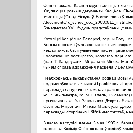
Сёння таксама Касцёл кіруе і сочыць, якім ч
з’яўляюцца розныя дакументы Касцёла. Сінод 
тэматыцы (Сінод Біскупаў. Божае слова ў жыцці
/documents/rc_synod_doc_20080511_instrlabor
Бэнэдыктам XVI, будуць прадстаўлены ўсяму
Каталіцкі Касцёл на Беларусі, верны Богу і 
Божым словам і ўмацаваныя святымі сакрамэн
нашай зямлі, былі ўчыненыя пасля прызначэнн
наладжвання пастырства, клопатам першага б
(пар. Т. Кандрусевіч. Мітрапаліт Мінска-Магіл
чынам справа адраджэння Касцёла ў Беларус
Неабходнасць выкарыстання роднай мовы ў літ
падрыхтоўка катэхетычнай і рэлігійнай літар
перакладзе літургічных тэкстаў і рэлігійнай л
кс. В. Жыльветра, кс. М. Сапель) і 5 свецкіх 
прызначаны кс. Ул. Завальнюк. Дэкрэт аб склі
Свёнтэк. Мітрапаліт Мінска-Магілёўскі. Дэкрэт
пераклады літургічных і біблійных тэкстаў, неа
З часам наступілі змены. 5 мая 1995 г., беру
кардынал Казімір Свёнтэк наноў склікаў Каміс