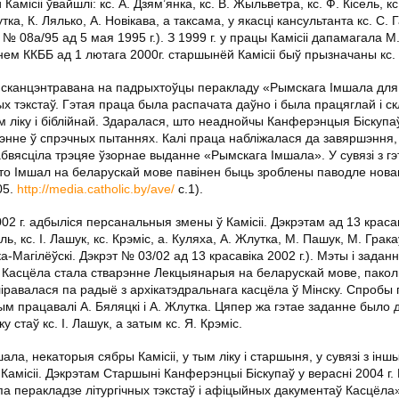
 Камісіі ўвайшлі: кс. А. Дзям’янка, кс. В. Жыльветра, кс. Ф. Кісель, кс.
ка, К. Лялько, А. Новікава, а таксама, у якасці кансультанта кс. С. Г
 № 08а/95 ад 5 мая 1995 г.). З 1999 г. у працы Камісіі дапамагала М
ннем ККББ ад 1 лютага 2000г. старшынёй Камісіі быў прызначаны кс.
а сканцэнтравана на падрыхтоўцы перакладу «Рымскага Імшала для
ых тэкстаў. Гэтая праца была распачата даўно і была працяглай і с
ым ліку і біблійнай. Здаралася, што неаднойчы Канферэнцыя Біскупаў
нне ў спрэчных пытаннях. Калі праца набліжалася да завяршэння,
абвясціла трэцяе ўзорнае выданне «Рымскага Імшала». У сувязі з г
о Імшал на беларускай мове павінен быць зроблены паводле нова
05.
http://media.catholic.by/ave/
с.1).
 г. адбыліся персанальныя змены ў Камісіі. Дэкрэтам ад 13 красаві
ель, кс. І. Лашук, кс. Крэміс, а. Куляха, А. Жлутка, М. Пашук, М. Грака
а-Магілёўскі. Дэкрэт № 03/02 ад 13 красавіка 2002 г.). Мэты і заданні
 Касцёла стала стварэнне Лекцыянарыя на беларускай мове, паколь
ліравалася па радыё з архікатэдральнага касцёла ў Мінску. Спробы
ым працавалі А. Бяляцкі і А. Жлутка. Цяпер жа гэтае заданне было 
 стаў кс. І. Лашук, а затым кс. Я. Крэміс.
а, некаторыя сябры Камісіі, у тым ліку і старшыня, у сувязі з інш
 Камісіі. Дэкрэтам Старшыні Канферэнцыі Біскупаў у верасні 2004 г.
па перакладзе літургічных тэкстаў і афіцыйных дакументаў Касцёла»