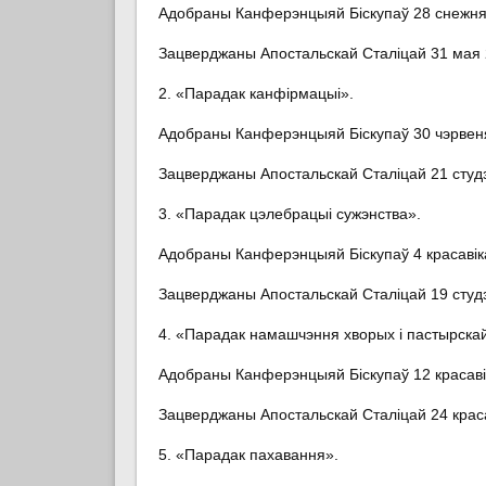
Адобраны Канферэнцыяй Біскупаў 28 снежня 
Зацверджаны Апостальскай Сталіцай 31 мая 2
2. «Парадак канфірмацыі».
Адобраны Канферэнцыяй Біскупаў 30 чэрвеня
Зацверджаны Апостальскай Сталіцай 21 студз
3. «Парадак цэлебрацыі сужэнства».
Адобраны Канферэнцыяй Біскупаў 4 красавіка
Зацверджаны Апостальскай Сталіцай 19 студз
4. «Парадак намашчэння хворых і пастырскай 
Адобраны Канферэнцыяй Біскупаў 12 красавік
Зацверджаны Апостальскай Сталіцай 24 красав
5. «Парадак пахавання».