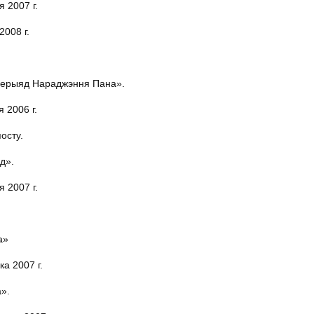
 2007 г.
008 г.
. Перыяд Нараджэння Пана».
 2006 г.
посту.
д».
 2007 г.
а»
а 2007 г.
».