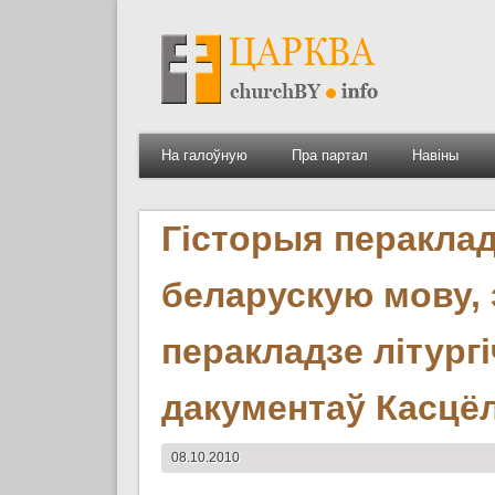
На галоўную
Пра партал
Навіны
Гісторыя пераклад
беларускую мову,
перакладзе літург
дакументаў Касцё
08.10.2010