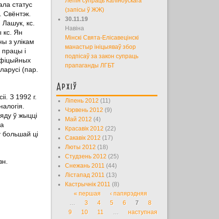
Лепін супраць Каліноўскага
ала статус
(запісы ў ЖЖ)
. Свёнтэк.
30.11.19
 Лашук, кс.
Навіна
 кс. Ян
Мінскі Свята-Елісавецінскі
ны з улікам
манастыр ініцыяваў збор
 працы і
подпісаў за закон супраць
афіцыйных
прапаганды ЛГБТ
ларусі (пар.
Архіў
. З 1992 г.
Ліпень 2012
(11)
налогія.
Чэрвень 2012
(9)
яду ў жыцці
Май 2012
(4)
да
Красавік 2012
(22)
ў большай ці
Сакавік 2012
(17)
Люты 2012
(18)
Студзень 2012
(25)
зн.
Снежань 2011
(44)
Лістапад 2011
(13)
Кастрычнік 2011
(8)
« першая
‹ папярэдняя
Старонкі
…
3
4
5
6
7
8
9
10
11
…
наступная