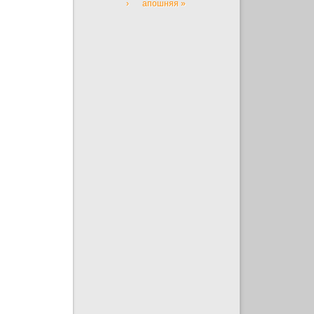
›
апошняя »