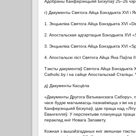
Адобраны Канферэнцыяй Біскупаў 25–26 чэрв
г) Дакументы Святога Айца Бэнэдыкта XVI і Я
1. Энцыкліка Святога Айца Бэнэдыкта XVI «Deu
2. Апостальская адгартацыя Бэнэдыкта XVI «S
3. Энцыкліка Святога Айца Бэнэдыкта XVI «Spe
4. Апостальскі ліст Святога Айца Яна Паўла ІІ
Тэксты дакументаў Святога Айца Бэнэдыкта 
Сatholic.by і на сайце Апостальскай Сталіцы: 
д) Дакументы Касцёла
«Дакументы Другога Ватыканскага Сабору», п
часе будзе магчымасць пазнаёміцца з імі на
Канферэнцыяй Біскупаў, ідзе праца над «Літу
Евангелляў. У перспектыве плануецца праца н
пераклад кніг Новага Запавету.
Кожная з вышэйзгаданых кніг змяшчае тэксты С