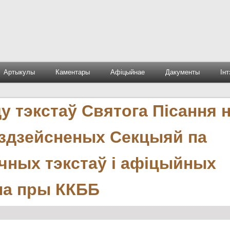
Артыкулы
Каментары
Афіцыйнае
Дакументы
Ін
у тэкстаў Святога Пісання 
 здзейсненых Секцыяй па
ічных тэкстаў і афіцыйных
ла пры ККББ