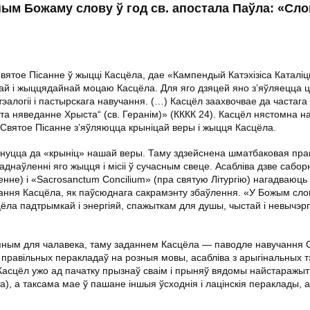
ным Божаму слову ў год св. апостала Паўла: «Сл
ятое Пісанне ў жыцці Касцёла, дае «Кампендый Катэхізіса Каталіц
вай і жыццядайнай моцаю Касцёла. Для яго дзяцей яно з’яўляецца
тэалогіі і пастырскага навучання. (…) Касцёл заахвочвае да частага
та няведанне Хрыста“ (св. Геранім)» (КККК 24). Касцёл нястомна н
Святое Пісанне з’яўляюцца крыніцай веры і жыцця Касцёла.
ярнуцца да «крыніц» нашай веры. Таму здзейснена шматбаковая пра
аднаўленні яго жыцця і місіі ў сучасным свеце. Асабліва дзве сабо
нне) і «Sacrosanctum Concilium» (пра святую Літургію) нагадваюць
ікання Касцёла, як паўсюднага сакрамэнту збаўлення. «У Божым сло
сцёла падтрымкай і энергіяй, спажыткам для душы, чыстай і невычэр
упным для чалавека, таму заданнем Касцёла — паводле навучання
 правільных перакладаў на розныя мовы, асабліва з арыгінальных т
 Касцёл ужо ад пачатку прызнаў сваім і прыняў вядомы найстараж
а), а таксама мае ў пашане іншыя ўсходнія і лацінскія пераклады, а