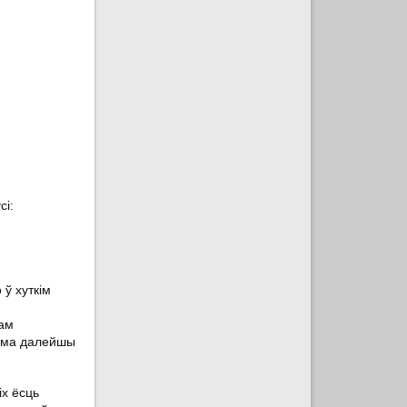
сі:
ў хуткім
дам
ксама далейшы
іх ёсць