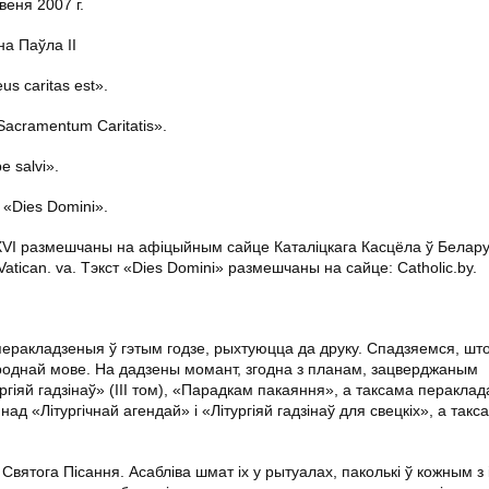
еня 2007 г.
на Паўла ІІ
s caritas est».
acramentum Caritatis».
 salvi».
 «Dies Domini».
XVI размешчаны на афіцыйным сайце Каталіцкага Касцёла ў Белару
Vatican. va. Тэкст «Dies Domini» размешчаны на сайце: Сatholic.by.
еракладзеныя ў гэтым годзе, рыхтуюцца да друку. Спадзяемся, што 
 роднай мове. На дадзены момант, згодна з планам, зацверджаным
ргіяй гадзінаў» (ІІІ том), «Парадкам пакаяння», а таксама перакла
ад «Літургічнай агендай» і «Літургіяй гадзінаў для свецкіх», а та
вятога Пісання. Асабліва шмат іх у рытуалах, паколькі ў кожным з 