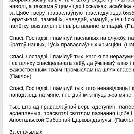
няволі, а таксама ў цямніцах і ссылках, асабліва 
за Цябе і веру праваслаўную праследуюцца бязб
і ератыкамі, памяні іх, наведай, умацуй, уцеш і 
палёгку, вызваленне і выратаванне ім падай.
(Па
Спасі, Госпадзі, і памілуй пасланых на службу, 
братоў нашых, і ўсіх праваслаўных хрысціян.
(Па
Спасі, Госпадзі, і памілуй тых, каго я па неразум
і са шляху спасіцельнага звёў, да ўчынкаў злых і
Бажэственным Тваім Промыслам на шлях спасення
(Паклон)
Спасі, Госпадзі, і памілуй тых, што ненавідзяць і
нападаюць на мяне, і не дай ім згінуць з-за мяне,
Тых, што ад праваслаўнай веры адступілі і пагіб
аслепленыя, прасвятлі святлом пазнання Цябе і
Апостальской Саборнай Царквы далучы.
(Паклон
За спачылых