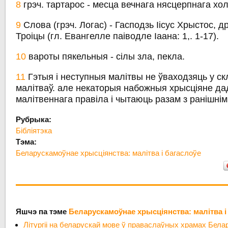
8
грэч. тартарос - месца вечнага нясцерпнага хол
9
Слова (грэч. Логас) - Гасподзь Іісус Хрыстос, 
Троіцы (гл. Евангелле паіводле Іаана: 1,. 1-17).
10
вароты пякельныя - сілы зла, пекла.
11
Гэтыя і неступныя малітвы не ўваходзяць у ск
малітваў. але некаторыя набожныя хрысціяне да
малітвеннага правіла і чытаюць разам з ранішнімі
Рубрыка:
Бібліятэка
Тэма:
Беларускамоўнае хрысціянства: малітва і багаслоўе
Яшчэ па тэме
Беларускамоўнае хрысціянства: малітва і
Літургіі на беларускай мове ў праваслаўных храмах Бела