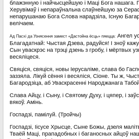
блажэнную і найчысцейшую і Маці Бога нашага.
Херувімаў і непараўнальна слаўнейшую за Сера
непарушанаю Бога Слова нарадзіла, Існую Багар
велічаем.
Ангел ус
Ад Пасхі да Узнясення замест «Дастойна ёсць» пяецца:
Благадатнай: Чыстая Дзева, радуйся! I зноў кажу
Сын уваскрэс на трэці дзень з гробу, і мёртвых уз
весяліцеся.
Свяціся, свяціся, новы Іерусаліме, слава бо Гас
заззяла. Лікуй сёння і весяліся, Сіоне. Ты ж, Чыс
Багародзіца, аб Уваскрасенні Народжанага Табой
Слава Айцу, і Сыну, і Святому Духу, і цяпер, і заўс
вякоў. Амінь.
Госпадзі, памілуй.
(Тройчы)
Госпадзі, Іісусе Хрысце, Сыне Божы, дзеля малі
Тваёй Маці, прападобных і баганосных айцоў нашы