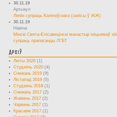
30.11.19
Артыкул
Лепін супраць Каліноўскага (запісы ў ЖЖ)
30.11.19
Навіна
Мінскі Свята-Елісавецінскі манастыр ініцыяваў зб
супраць прапаганды ЛГБТ
Архіў
Люты 2020
(1)
Студзень 2020
(4)
Снежань 2019
(9)
Лістапад 2019
(5)
Студзень 2018
(1)
Снежань 2017
(2)
Жнівень 2017
(2)
Чэрвень 2017
(1)
Красавік 2017
(1)
Сакавік 2017
(3)