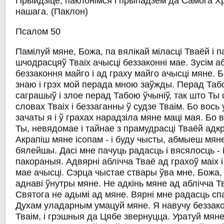
Прыйдзіце, паклонімся і прыпадзем да Самога Хр
нашага.
(Паклон)
Псалом 50
Памілуй мяне, Божа, па вялікай міласці Тваёй і 
шчодрасцяў Тваіх ачысці беззаконні мае. Зусім 
беззаконня майго і ад граху майго ачысці мяне. 
знаю і грэх мой перада мною заўжды. Перад Таб
саграшыў і злое перад Табою ўчыніў, так што Ты
словах Тваіх і беззаганны ў судзе Тваім. Бо вось
зачаты я і ў грахах нарадзіла мяне маці мая. Бо в
Ты, невядомае і тайнае з прамудрасці Тваёй адк
Акрапіш мяне ісопам - і буду чысты, абмыеш мяне 
бялейшы. Дасі мне пачуць радасць і вясялосць - 
пакораныя. Адвярні аблічча Тваё ад грахоў маіх і
мае ачысці. Сэрца чыстае ствары ўва мне, Божа,
аднаві ўнутры мяне. Не адкінь мяне ад аблічча Т
Святога не адымі ад мяне. Вярні мне радасць сп
Духам уладарным умацуй мяне. Я навучу безза
Тваім, і грэшныя да Цябе звернуцца. Уратуй мяне