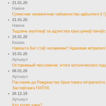
21.01.20
Навіна
Сумеснае экуменічнае набажэнства адбылося ў Г
21.01.20
Навіна
Тыдзень малітваў за адзінства хрысціянаў пачаўс
15.01.20
Казань
Навошта Бог стаў чалавекам? Адказвае мітрапалі
15.01.20
Артыкул
Осторожный пессимизм: итоги католического год
06.01.20
Артыкул
Пасланне да Ражджаства Хрыстовага мітрапаліта 
Заслаўскага ПАЎЛА
26.12.19
Артыкул
Кто хотел унии?