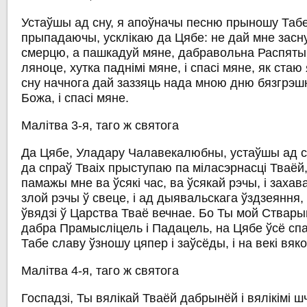
Устаўшы ад сну, я апоўначы песню прыношу Табе,
прыпадаючы, усклікаю да Цябе: не дай мне засн
смерцю, а пашкадуй мяне, дабравольна Распяты, 
ляноце, хутка паднімі мяне, і спасі мяне, як стаю 
сну начнога дай заззяць нада мною дню бязгрэш
Божа, і спасі мяне.
Малітва 3-я, таго ж святога
Да Цябе, Уладару Чалавекалюбны, устаўшы ад сн
да спраў Тваіх прыступаю па міласэрнасці Тваёй,
памажы мне ва ўсякі час, ва ўсякай рэчы, і захав
злой рэчы ў свеце, і ад дыявальскага ўздзеяння, і
ўвядзі ў Царства Тваё вечнае. Бо Ты мой Стварыц
дабра Прамысліцель і Падацель, на Цябе ўсё спа
Табе славу ўзношу цяпер і заўсёды, і на векі вяко
Малітва 4-я, таго ж святога
Госпадзі, Ты вялікай Тваёй дабрынёй і вялікімі ш