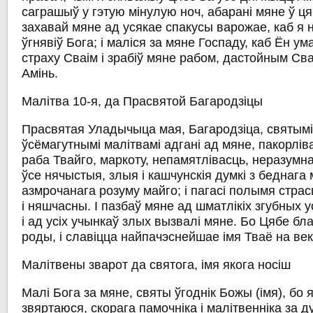
саграшыў у гэтую мінулую ноч, абарані мяне ў ця
захавай мяне ад усякае спакусы варожае, каб я н
ўгнявіў Бога; і маліся за мяне Госпаду, каб Ён у
страху Сваім і зрабіў мяне рабом, дастойным Сва
Амінь.
Малітва 10-я, да Прасвятой Багародзіцы
Прасвятая Уладычыца мая, Багародзіца, святымі 
ўсёмагутнымі малітвамі адгані ад мяне, пакорлів
раба Твайго, маркоту, непамятлівасць, неразумна
ўсе нячыстыя, злыя і кашчунскія думкі з беднага 
азмрочанага розуму майго; і пагасі полымя страсц
і няшчасны. І пазбаў мяне ад шматлікіх згубных у
і ад усіх учынкаў злых вызвалі мяне. Бо Цябе б
роды, і славіцца найпачэснейшае імя Тваё на векі
Малітвены зварот да святога, імя якога носіш
Малі Бога за мяне, святы ўгоднік Божы
(імя)
, бо
звяртаюся, скорага памочніка і малітвенніка за 