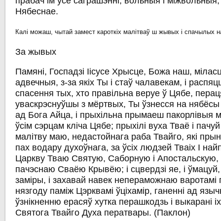
прабач ім усе саграшэнні, вольныя і міжвольныя,
Нябеснае.
Калі можаш, чытай замест кароткіх малітваў ш жывых і спачылых н
За жывых
Памяні, Госпадзі Іісусе Хрысце, Божа наш, міласц
адвечныя, з-за якіх Ты і стаў чалавекам, і распяц
спасення тых, хто правільна веруе ў Цябе, перац
уваскрэснуўшы з мёртвых, Ты ўзнесся на нябёсы 
ад Бога Айца, і прыхільна прымаеш пакорлівыя м
ўсім сэрцам кліча Цябе; прыхілі вуха Тваё і пачу
малітву маю, недастойнага раба Твайго, які прын
пах водару духоўнага, за ўсіх людзей Тваіх І на
Царкву Тваю Святую, Саборную і Апостальскую,
пачэснаю Сваёю Крывёю; і сцвердзі яе, і ўмацуй,
заміры, і захавай навек непераможнаю варотамі
нязгоду паміж Цэрквамі ўціхамір, ганенні ад язычні
ўзнікненню ерасяў хутка перашкодзь і выкарані іх,
Святога Твайго Духа ператвары.
(Паклон)