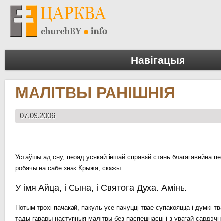
Навігацыя
МАЛІТВЫ РАНІШНІЯ
07.09.2006
Устаўшы ад сну, перад усякай іншай справай стань благагавейна п
робячы на сабе знак Крыжа, скажы:
У імя Айца, і Сына, і Святога Духа. Амінь.
Потым трохі пачакай, пакуль усе пачуцці твае супакояцца і думкі тв
тады гавары наступныя малітвы без паспешнасці і з увагай сардэчн