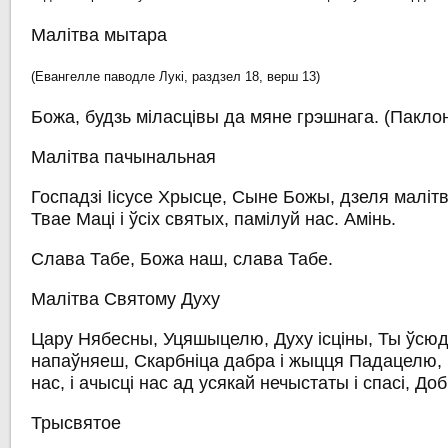
Малітва мытара
(Евангелле паводле Лукі, раздзел 18, верш 13)
Божа, будзь міласцівы да мяне грэшнага.
(Пакло
Малітва пачынальная
Госпадзі Іісусе Хрысце, Сыне Божы, дзеля маліт
Твае Маці і ўсіх святых, памілуй нас. Амінь.
Слава Табе, Божа наш, слава Табе.
Малітва Святому Духу
Цару Нябесны, Уцяшыцелю, Духу ісціны, Ты ўсюд
напаўняеш, Скарбніца дабра і жыцця Падацелю, п
нас, і ачысці нас ад усякай нечыстаты і спасі, Д
Трысвятое