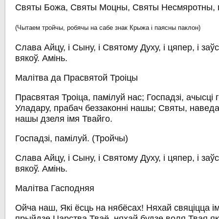
Святы Божа, Святы Моцны, Святы Несмяротны, п
(Чытаем тройчы, робячы на сабе знак Крыжа і паясны паклон)
Слава Айцу, і Сыну, і Святому Духу, і цяпер, і заўс
вякоў. Амінь.
Малітва да Прасвятой Троіцы
Прасвятая Троіца, памілуй нас; Госпадзі, ачысці 
Уладару, прабач беззаконні нашы; Святы, наведа
нашы дзеля імя Твайго.
Госпадзі, памілуй.
(Тройчы)
Слава Айцу, і Сыну, і Святому Духу, і цяпер, і заўс
вякоў. Амінь.
Малітва Гасподняя
Ойча наш, Які ёсць на нябёсах! Няхай свяціцца і
прыйдзе Царства Тваё, няхай будзе воля Твая як 