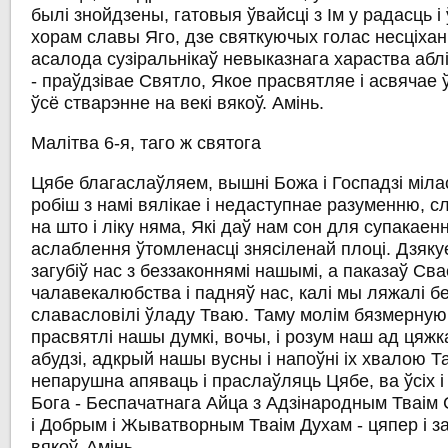
былі знойдзены, гатовыя ўвайсці з Ім у радасць 
хорам славы Яго, дзе святкуючых голас несціха
асалода сузіральнікаў невыказнага хараства абл
- праўдзівае Святло, Якое прасвятляе і асвячае 
ўсё стварэнне на векі вякоў. Амінь.
Малітва 6-я, таго ж святога
Цябе благаслаўляем, вышні Божа і Госпадзі мілас
робіш з намі вялікае і недаступнае разуменню, сл
на што і ліку няма, Які даў нам сон для супакае
аслаблення ўтомленасці знясіленай плоці. Дзяку
загубіў нас з беззаконнямі нашымі, а паказаў Св
чалавекалюбства і падняў нас, калі мы ляжалі бе
славасловілі ўладу Тваю. Таму молім бязмерную
прасвятлі нашы думкі, вочы, і розум наш ад цяжк
абудзі, адкрый нашы вусны і напоўні іх хвалою Т
непарушна апяваць і праслаўляць Цябе, ва ўсіх і 
Бога - Беспачатнага Айца з Адзінародным Тваім
і Добрым і Жыватворным Тваім Духам - цяпер і за
вякоў. Амінь.