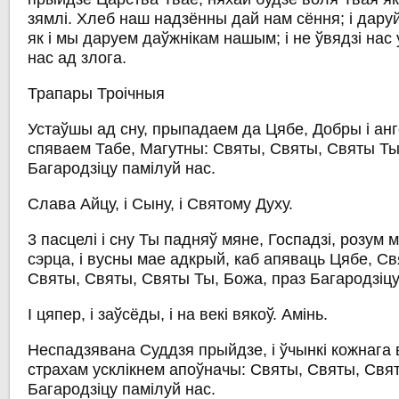
зямлі. Хлеб наш надзённы дай нам сёння; і дару
як і мы даруем даўжнікам нашым; і не ўвядзі нас 
нас ад злога.
Трапары Троічныя
Устаўшы ад сну, прыпадаем да Цябе, Добры і ан
спяваем Табе, Магутны: Святы, Святы, Святы Ты
Багародзіцу памілуй нас.
Слава Айцу, і Сыну, і Святому Духу.
3 пасцелі і сну Ты падняў мяне, Госпадзі, розум м
сэрца, і вусны мае адкрый, каб апяваць Цябе, Св
Святы, Святы, Святы Ты, Божа, праз Багародзіцу
I цяпер, і заўсёды, і на векі вякоў. Амінь.
Неспадзявана Суддзя прыйдзе, і ўчынкі кожнага 
страхам усклікнем апоўначы: Святы, Святы, Свя
Багародзіцу памілуй нас.