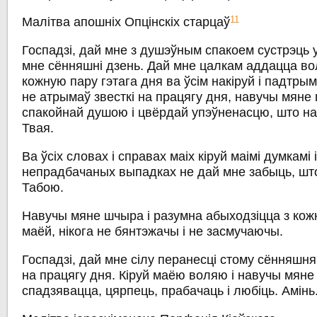
11
Малітва апошніх Опцінскіх старцаў
Госпадзі, дай мне з душэўным спакоем сустрэць 
мне сённяшні дзень. Дай мне цалкам аддацца вол
кожную пару гэтага дня ва ўсім накіруй і падтрым
не атрымаў звесткі на працягу дня, навучы мяне 
спакойнай душою і цвёрдай упэўненасцю, што на
Твая.
Ва ўсіх словах і справах маіх кіруй маімі думкамі 
непрадбачаных выпадках не дай мне забыць, шт
Табою.
Навучы мяне шчыра і разумна абыходзіцца з кож
маёй, нікога не бянтэжачы і не засмучаючы.
Госпадзі, дай мне сілу перанесці стому сённяшняг
на працягу дня. Кіруй маёю воляю і навучы мяне
спадзявацца, цярпець, прабачаць і любіць. Амінь