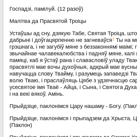
Госпадзі, памілуй.
(12 разоў)
Малітва да Прасвятой Троіцы
Устаўшы ад сну, дзякую Табе, Святая Троіца, што
1
дабрыні і доўгацярпенню не загневаўся
Ты на мя
грэшнага, і не загубіў мяне з беззаконнямі маімі;
звычайнае чалавекалюбства і падняў мяне, калі 
памяці, каб я ўстаў рана і славасловіў уладу Тва
прасвятлі мае вочы духоўныя, адкрый мае вусны
навучацца слову Твайму, і разумець запаведзі Тв
волю Тваю, і праслаўляць Цябе з удзячнасцю сар
усесвятое імя Тваё - Айца, і Сына, і Святога Духа
і на векі вякоў. Амінь.
Прыйдзіце, паклонімся Цару нашаму - Богу.
(Пак
Прыйдзіце, паклонімся і прыпадзем да Хрыста, Ц
(Паклон)