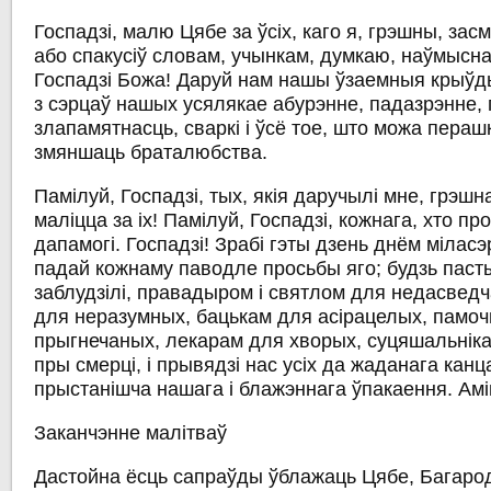
Госпадзі, малю Цябе за ўсіх, каго я, грэшны, засм
або спакусіў словам, учынкам, думкаю, наўмысна 
Госпадзі Божа! Даруй нам нашы ўзаемныя крыўды;
з сэрцаў нашых усялякае абурэнне, падазрэнне, 
злапамятнасць, сваркі і ўсё тое, што можа пераш
змяншаць браталюбства.
Памілуй, Госпадзі, тых, якія даручылі мне, грэшн
маліцца за іх! Памілуй, Госпадзі, кожнага, хто пр
дапамогі. Госпадзі! Зрабі гэты дзень днём міласэ
падай кожнаму паводле просьбы яго; будзь паст
заблудзілі, правадыром і святлом для недасведч
для неразумных, бацькам для асірацелых, памоч
прыгнечаных, лекарам для хворых, суцяшальніка
пры смерці, і прывядзі нас усіх да жаданага канц
прыстанішча нашага і блажэннага ўпакаення. Амі
Заканчэнне малітваў
Дастойна ёсць сапраўды ўблажаць Цябе, Багарод