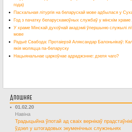
года)
Пасхальная літургія на беларускай мове адбылася у Сух
Год з пачатку беларускамоўных службаў у мінскім храме 
У храме Мінскай духоўнай акадэміі ўпершыню служылі лі
мове
Радыё Свабода: Протаіерэй Аляксандар Балоньнікаў: Ка
якія моляцца па-беларуску
Нацыянальнае царкоўнае адраджэнне: дзеля чаго?
Апошняе
01.02.20
Навіна
Традыцыйна ўпотай ад сваіх вернікаў прадстаўнік
ўдзел у штогадовых экуменічных служэньнях