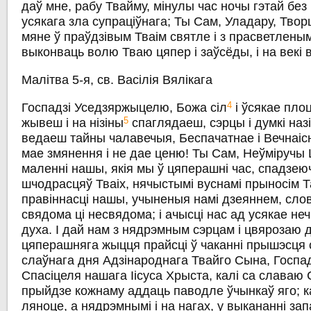
даў мне, рабу Твайму, мінулы час ночы гэтай без 
усякага зла супраціўнага; Ты Сам, Уладару, Твор
мяне ў праўдзівым Тваім святле і з прасветлены
выконваць волю Тваю цяпер і заўсёды, і на векі в
Малітва 5-я, св. Васілія Вялікага
4
Госпадзі Уседзяржыцелю, Божа сіл
і ўсякае пло
5
жывеш і на нізіны
спаглядаеш, сэрцы і думкі наз
ведаеш тайны чалавечыя, Беспачатнае і Вечнаіс
мае змянення і не дае ценю! Ты Сам, Неўміручы 
маленні нашы, якія мы ў цяперашні час, спадзе
шчодрасцяў Тваіх, нячыстымі вуснамі прыносім Т
правіннасці нашы, учыненыя намі дзеяннем, слов
свядома ці несвядома; і ачысці нас ад усякае неч
духа. I дай нам з нядрэмным сэрцам і цвярозаю 
цяперашняга жыцця прайсці ў чаканні прышэсця с
слаўнага дня Адзінароднага Твайго Сына, Госпада
Спасіцеля нашага Іісуса Хрыста, калі са славаю 
прыйдзе кожнаму аддаць паводле ўчынкаў яго; ка
ляноце, а нядрэмнымі і на нагах, у выкананні за