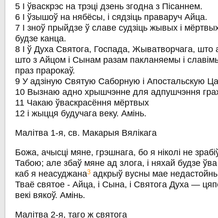
5 І ўваскрэс на трэці дзень згодна з Пісаннем.
6 І ўзышоў на нябёсы, і сядзіць праваруч Айца.
7 І зноў прыйдзе ў славе судзіць жывых і мёртвых
будзе канца.
8 I ў Духа Святога, Госпада, Жыватворчага, што 
што з Айцом і Сынам разам пакланяемы і славім
праз прарокаў.
9 У адзіную Святую Саборную і Апостальскую Ца
10 Вызнаю адно хрышчэнне для адпушчэння грах
11 Чакаю ўваскрасёння мёртвых
12 і жыцця будучага веку. Амінь.
Малітва 1-я, св. Макарыя Вялікага
Божа, ачысці мяне, грэшнага, бо я ніколі не зраб
Табою; але збаў мяне ад злога, і няхай будзе ўв
3
каб я неасуджана
адкрыў вусны мае недастойныя
Тваё святое - Айца, і Сына, і Святога Духа — цяпе
векі вякоў. Амінь.
Малітва 2-я, таго ж святога