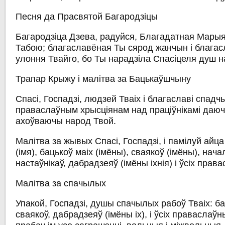
Песня да Прасвятой Багародзіцы
Багародзіца Дзева, радуйся, Благадатная Марыя
Табою; благаславёная Ты сярод жанчын і блага
улоння Твайго, бо Ты нарадзіла Спасіцеля душ 
Трапар Крыжу і малітва за Бацькаўшчыну
Спасі, Госпадзі, людзей Тваіх і благаславі спад
праваслаўным хрысціянам над праціўнікамі даюч
ахоўваючы народ Твой.
Малітва за жывых
Спасі, Госпадзі, і памілуй айц
(імя)
, бацькоў маіх
(імёны)
, сваякоў
(імёны)
, нача
настаўнікаў, дабрадзеяў (імёны іхнія) і ўсіх прав
Малітва за спачылых
Упакой, Госпадзі, душы спачылых рабоў Тваіх: ба
сваякоў, дабрадзеяў
(імёны іх)
, і ўсіх праваслаўн