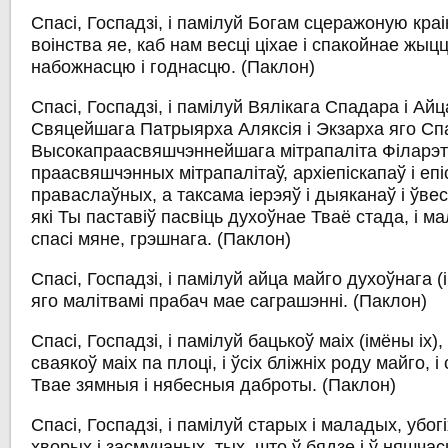
Спасі, Госпадзі, і памілуй Богам сцеражоную кра
воінства яе, каб нам весці ціхае і спакойнае жыцц
набожнасцю і годнасцю.
(Паклон)
Спасі, Госпадзі, і памілуй Вялікага Спадара і Ай
Свяцейшага Патрыярха Аляксія і Экзарха яго С
Высокапраасвяшчэннейшага мітрапаліта Філарэт
праасвяшчэнных мітрапалітаў, архіепіскапаў і еп
праваслаўных, а таксама іерэяў і дыяканаў і ўве
які Ты паставіў пасвіць духоўнае Тваё стада, і мал
спасі мяне, грэшнага.
(Паклон)
Спасі, Госпадзі, і памілуй айца майго духоўнага
(
яго малітвамі прабач мае саграшэнні.
(Паклон)
Спасі, Госпадзі, і памілуй бацькоў маіх
(імёны іх)
,
сваякоў маіх па плоці, і ўсіх бліжніх роду майго, і 
Твае зямныя і нябесныя даброты.
(Паклон)
Спасі, Госпадзі, і памілуй старых і маладых, убогіх 
хворых і засмучаных, тых, што ў бядзе і ў няшчасц