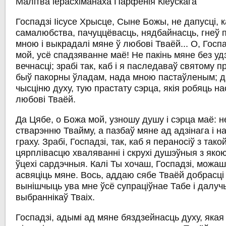
Малітва іерасхіманаха Парфенія Кіеўскага
Госпадзі Іісусе Хрысце, Сыне Божы, не дапусці, к
самалюбства, пачуццёвасць, нядбайнасць, гнеў 
мною і выкрадалі мяне ў любові Тваёй... О, Гос
мой, усё спадзяванне маё! Не пакінь мяне без у
вечнасці; зрабі так, каб і я паследаваў святому 
быў пакорны ўладам, нада мною пастаўленым; д
чысціню духу, тую прастату сэрца, якія робяць н
любові Тваёй.
Да Цябе, о Божа мой, узношу душу і сэрца маё: н
стварэнню Твайму, а пазбаў мяне ад адзінага і н
граху. Зрабі, Госпадзі, так, каб я пераносіў з так
цярплівасцю хваляванні і скрухі душэўныя з як
ўцехі сардэчныя. Калі Ты хочаш, Госпадзі, можаш
асвяціць мяне. Вось, аддаю сябе Тваёй добрасці
вынішчыць ува мне ўсё супраціўнае Табе і далуч
выбраннікаў Тваіх.
Госпадзі, адымі ад мяне бяздзейнасць духу, якая