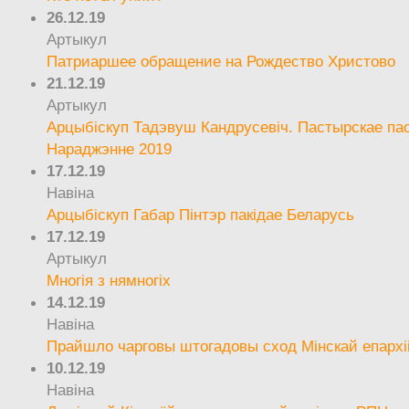
26.12.19
Артыкул
Патриаршее обращение на Рождество Христово
21.12.19
Артыкул
Арцыбіскуп Тадэвуш Кандрусевіч. Пастырскае па
Нараджэнне 2019
17.12.19
Навіна
Арцыбіскуп Габар Пінтэр пакідае Беларусь
17.12.19
Артыкул
Многія з нямногіх
14.12.19
Навіна
Прайшло чарговы штогадовы сход Мінскай епархі
10.12.19
Навіна