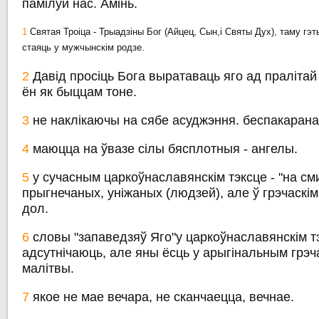
памілуй нас. Амінь.
1
Святая Троіца - Трыадзіны Бог (Айцец, Сын,і Святы Дух), таму гэты
стаяць у мужчынскім родзе.
2
Давід просіць Бога выратаваць яго ад пралітай 
ён як быццам тоне.
3
не наклікаючы на сябе асуджэння. беспакарана
4
маюцца на ўвазе сілы бясплотныя - ангелы.
5
у сучасным царкоўнаславянскім тэксце - "на сми
прыгнечаных, уніжаных (людзей), але ў грэчаскім 
дол.
6
словы "запаведзяў Яго"у царкоўнаславянскім т
адсутнічаюць, але яны ёсць у арыгінальным грэч
малітвы.
7
якое не мае вечара, не сканчаецца, вечнае.