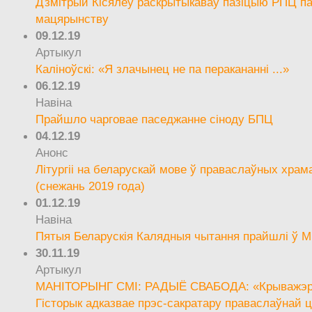
Дзмітрый Кісялёў раскрытыкаваў пазіцыю РПЦ па
мацярынству
09.12.19
Артыкул
Каліноўскі: «Я злачынец не па перакананні ...»
06.12.19
Навіна
Прайшло чарговае паседжанне сіноду БПЦ
04.12.19
Анонс
Літургіі на беларускай мове ў праваслаўных храм
(снежань 2019 года)
01.12.19
Навіна
Пятыя Беларускія Калядныя чытання прайшлі ў М
30.11.19
Артыкул
МАНІТОРЫНГ СМІ: РАДЫЁ СВАБОДА: «Крыважэрн
Гісторык адказвае прэс-сакратару праваслаўнай ц