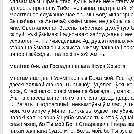
слязам маім, Прачыстая, душы маёй нечыстату 
ад сэрца прыношу Табе няспынна: падтрымай, 
Малітвенае служэнне маё прымі і Богу міласэрна
Вышэйшая за Ангелаў, узнімі мяне, не даўшы са
мне. Светланосная Засень нябесная, духоўную 
скіруй. Рукі ўзнімаю і адкрываю забруджаныя не
ўсхвалення, Найчысцейшая. Ад душатленных мян
старанна ўмаляючы Хрыста, Якому пашана і пак
цяпер і заўсёды, і на векі вякоў. Амінь.
Малітва 8-я, да Госпада нашага Іісуса Хрыста
Многаміласцівы і Усяміласцівы Божа мой, Госпадз
дзеля вялікай любові Ты сышоў і ўцялесніўся, каб
вось, Спасіцелю, спасі мяне па благадаці, малю Ц
ўчынкі спасеш мяне, то гэта не благадаць і дар, а
О, багаты шчодрасцямі і невымоўны ў міласці! Т
мой: хто веруе ў Мяне, той жывы будзе і не ўбач
навекі.Калі ж вера ў Цябе спасае тых, хто ў адчаі
спасі мяне, бо Ты мой Бог і Стварыцель І вера з
няхай залічана будзе мне, Божа мой, бо Ты зусім