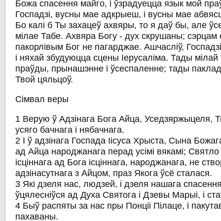
Божа спасення майго, і ўзрадуецца язык мой пра
Госпадзі, вусны мае адкрыеш, і вусны мае абвяс
Бо калі б Ты захацеў ахвяры, то я даў бы, але ў
мілае Табе. Ахвяра Богу - дух скрушаны; сэрцам
пакорлівым Бог не пагарджае. Ашчасліў, Госпадзі,
і няхай збудуюцца сцены Іерусаліма. Тады мілай
праўды, прынашэнне і ўсеспаленне; тады паклад
Твой цяльцоў.
Сімвал веры
1 Верую ў Адзінага Бога Айца, Уседзяржыцеля, Тв
усяго бачнага і нябачнага.
2 І ў адзінага Госпада Іісуса Хрыста, Сына Божаг
ад Айца народжанага перад усімі вякамі; Святло
ісціннага ад Бога ісціннага, народжанага, не ств
адзінасутнага з Айцом, праз Якога ўсё сталася.
3 Які дзеля нас, людзей, і дзеля нашага спасення
ўцялесніўся ад Духа Святога і Дзевы Марыі, і ст
4 Быў распяты за нас пры Понціі Пілаце, і пакутав
пахаваны.