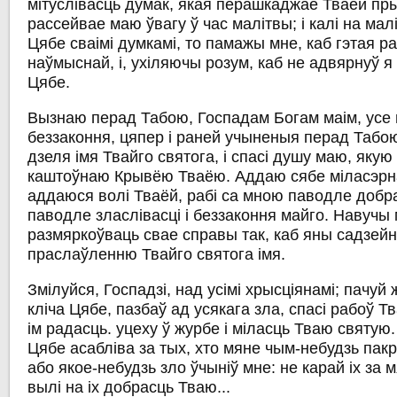
мітуслівасць думак, якая перашкаджае Тваёй пры
рассейвае маю ўвагу ў час малітвы; і калі на мал
Цябе сваімі думкамі, то памажы мне, каб гэтая 
наўмыснай, і, ухіляючы розум, каб не адвярнуў я
Цябе.
Вызнаю перад Табою, Госпадам Богам маім, усе 
беззаконня, цяпер і раней учыненыя перад Табою
дзеля імя Твайго святога, і спасі душу маю, якую
каштоўнаю Крывёю Тваёю. Аддаю сябе міласэрна
аддаюся волі Тваёй, рабі са мною паводле добра
паводле зласлівасці і беззаконня майго. Навучы 
размяркоўваць свае справы так, каб яны садзейн
праслаўленню Твайго святога імя.
Змілуйся, Госпадзі, над усімі хрысціянамі; пачуй 
кліча Цябе, пазбаў ад усякага зла, спасі рабоў Тв
ім радасць. уцеху ў журбе і міласць Тваю святую
Цябе асабліва за тых, хто мяне чым-небудзь пакр
або якое-небудзь зло ўчыніў мне: не карай іх за 
вылі на іх добрасць Тваю...