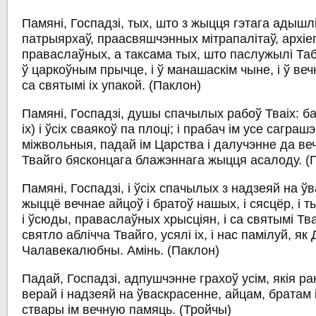
Памяні, Госпадзі, тых, што з жыцця гэтага адыш
патрыярхаў, праасвяшчэнных мітрапалітаў, архіеп
праваслаўных, а таксама тых, што паслужылі Табе
ў царкоўным прычце, і ў манашаскім чыне, і ў веч
са святымі іх упакой.
(Паклон)
Памяні, Госпадзі, душы спачылых рабоў Тваіх: б
іх)
і ўсіх сваякоў па плоці; і прабач ім усе саграшэ
міжвольныя, падай ім Царства і далучэнне да веч
Твайго бясконцага блажэннага жыцця асалоду.
(
Памяні, Госпадзі, і ўсіх спачылых з надзеяй на ў
жыццё вечнае айцоў і братоў нашых, і сясцёр, і т
і ўсюды, праваслаўных хрысціян, і са святымі Тва
святло аблічча Твайго, усялі іх, і нас памілуй, як
Чалавекалюбны. Амінь.
(Паклон)
Падай, Госпадзі, адпушчэнне грахоў усім, якія р
верай і надзеяй на ўваскрасенне, айцам, братам 
ствары ім вечную памяць. (Тройчы)