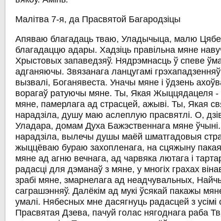
Малітва 7-я, да Прасвятой Багародзіцы
Апяваю благадаць тваю, Уладычыца, малю Цябе
благадаццю адары. Хадзіць правільна мяне нав
Хрыстовых запаведзяў. Нядрэмнасць ў спеве ўма
адганяючы. Звязанага ланцугамі грэхападзенняў 
вызвалі, Боганявеста. Уначы мяне і ўдзень ахоўв
ворагаў ратуючы мяне. Ты, Якая Жыццядацеля - 
мяне, памерлага ад страсцей, ажыві. Ты, Якая с
нарадзіла, душу маю аслеплую прасвятлі. О, дз
Уладара, домам Духа Бажэственнага мяне ўчыні.
нарадзіла, вылечы душы маёй шматгадовыя стра
жыццёваю бураю захопленага, на сцяжыну пакаян
мяне ад агню вечнага, ад чарвяка лютага і тарта
радасці для дэманаў з мяне, у многіх грахах він
зрабі мяне, змарнелага ад неадчувальных, Най
саграшэнняў. Далёкім ад мукі ўсякай пакажы мяне
умалі. Нябесных мне дасягнуць радасцей з усімі 
Прасвятая Дзева, пачуй голас нягоднага раба Тв