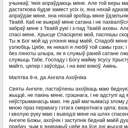
учынкаў, 'якія апраўдаюць мяне. Але той веры м
дастаткова будзе замест усіх іх, яна няхай адказ
апраўдае мяне, яна няхай зробіць мяне ўдзельні
Тваёй. Каб не выкраў мяне сатана і не пахваліўс
забраў мяне з Тваёй рукі і з-пад Тваёй аховы. Але 
спасі мяне, Хрысце Спасіцелю мой, паспяшы скора
Ты ж Бог мой ад улоння маці маёй. Спадобі мяне,
узлюбіць Цябе, як некалі я любіў той самы грэх; 
без ляноты шчыра, як я служыў раней сатане лж
служыць Табе, Госпаду і Богу майму Іісусу Хрысту
майго, цяпер і заўсёды, і на векі вякоў. Амінь.
Малітва 9-я, да Ангела Ахоўніка
Святы Ангеле, пастаўлены ахоўваць маю бедную
жыццё, не пакінь мяне, грэшнага, і не адступі ад 
няўстрыманасць маю. Не дай магчымасці злому 
мною праз перавагу гэтага смяротнага цела; ваз
і кволую руку маю і вывядзі мяне на шлях спасен
Ангеле Божы, ахоўнік і заступнік беднай маёй ду
прабач, чым я зняважыў цябе ва ўсе дні жыцця ма