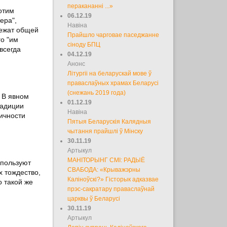
перакананні ...»
отим
06.12.19
ера",
Навіна
лежат общей
Прайшло чарговае паседжанне
го "им
сіноду БПЦ
всегда
04.12.19
Анонс
Літургіі на беларускай мове ў
праваслаўных храмах Беларусі
(снежань 2019 года)
 В явном
01.12.19
радиции
Навіна
ичности
Пятыя Беларускія Калядныя
чытання прайшлі ў Мінску
30.11.19
Артыкул
МАНІТОРЫНГ СМІ: РАДЫЁ
спользуют
СВАБОДА: «Крыважэрны
х тождество,
Каліноўскі?» Гісторык адказвае
о такой же
прэс-сакратару праваслаўнай
царквы ў Беларусі
30.11.19
Артыкул