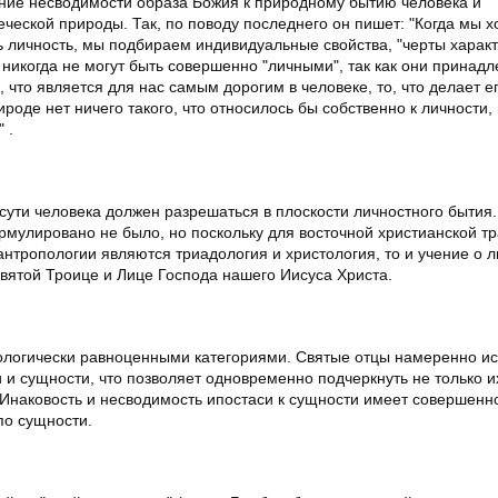
ние несводимости образа Божия к природному бытию человека и
ческой природы. Так, по поводу последнего он пишет: "Когда мы х
ь личность, мы подбираем индивидуальные свойства, "черты характ
 никогда не могут быть совершенно "личными", так как они принад
, что является для нас самым дорогим в человеке, то, что делает е
ироде нет ничего такого, что относилось бы собственно к личности, 
 .
сути человека должен разрешаться в плоскости личностного бытия.
рмулировано не было, но поскольку для восточной христианской т
нтропологии являются триадология и христология, то и учение о л
святой Троице и Лице Господа нашего Иисуса Христа.
тологически равноценными категориями. Святые отцы намеренно и
и сущности, что позволяет одновременно подчеркнуть не только и
 Инаковость и несводимость ипостаси к сущности имеет совершенн
по сущности.