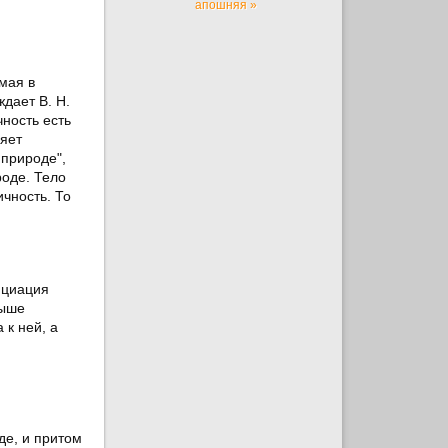
апошняя »
мая в
дает В. Н.
ность есть
ляет
 природе",
роде. Тело
ичность. То
нциация
выше
 к ней, а
де, и притом