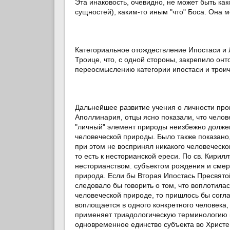
Эта инаковость, очевидно, не может быть ка
сущностей), каким-то иным "что" Боса. Она мо
Категориальное отождествление Ипостаси и 
Троице, что, с одной стороны, закрепило онт
переосмыслению категории ипостаси и троич
Дальнейшее развитие учения о личности про
Аполлинария, отцы ясно показали, что челов
"личный" элемент природы неизбежно долже
человеческой природы. Было также показано
при этом не воспринял никакого человеческог
то есть к несторианской ереси. По св. Кири
несторианством. субъектом рождения и смер
природа. Если бы Вторая Ипостась Пресвято
следовало бы говорить о том, что воплотила
человеческой природе, то пришлось бы соглас
воплощается в одного конкретного человека
применяет триадологическую терминологию к
одновременное единство субъекта во Христе