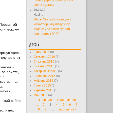
Лепін супраць Каліноўскага
(запісы ў ЖЖ)
30.11.19
Навіна
Мінскі Свята-Елісавецінскі
 Пресвятой
манастыр ініцыяваў збор
истическому
подпісаў за закон супраць
прапаганды ЛГБТ
Архіў
Люты 2016
(8)
ергнув ересь
Студзень 2016
(3)
 случае этот
Снежань 2015
(4)
Лістапад 2015
(12)
олноте и
Кастрычнік 2015
(6)
 во Христе,
Верасень 2015
(8)
е с
Жнівень 2015
(7)
ожественная
Ліпень 2015
(6)
да
Чэрвень 2015
(13)
имой к
Май 2015
(4)
« першая
‹ папярэдняя
онский собор
Старонкі
1
2
3
4
5
6
7
8
9
…
наступная ›
еслитно,