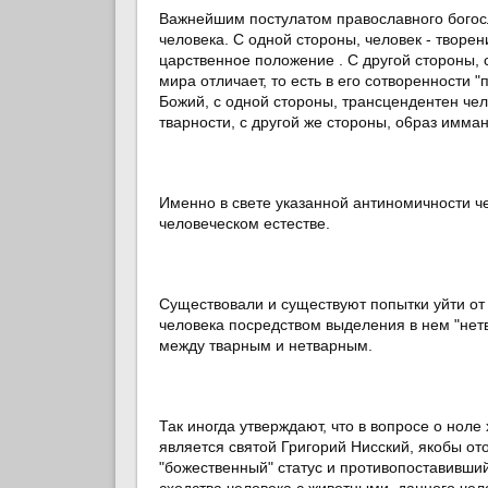
Важнейшим постулатом православного богос
человека. С одной стороны, человек - творе
царственное положение . C другой стороны, су
мира отличает, то есть в его сотворенности 
Божий, с одной стороны, трансцендентен чел
тварности, с другой же стороны, o6paз имман
Именно в свете указанной антиномичности че
человеческом естестве.
Существовали и существуют попытки уйти от 
человека посредством выделения в нем "нет
между тварным и нетварным.
Так иногда утверждают, что в вопросе о нол
является святой Григорий Нисский, якобы о
"божественный" статус и противопоставивший
сходства человека с животными, данного чел