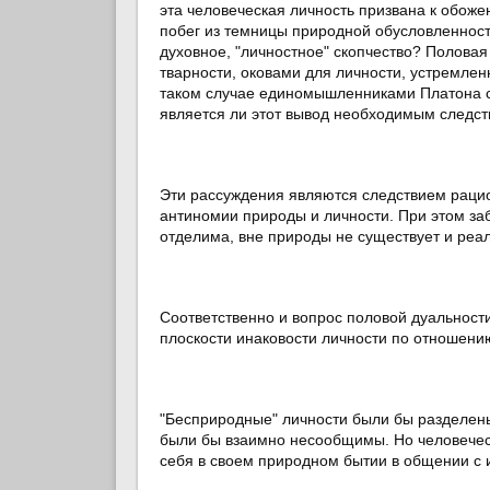
эта человеческая личность призвана к обоже
побег из темницы природной обусловленности
духовное, "личностное" скопчество? Полова
тварности, оковами для личности, устремле
таком случае единомышленниками Платона с
является ли этот вывод необходимым следст
Эти рассуждения являются следствием рацио
антиномии природы и личности. При этом заб
отделима, вне природы не существует и реал
Соответственно и вопрос половой дуальност
плоскости инаковости личности по отношени
"Бесприродные" личности были бы разделены
были бы взаимно несообщимы. Но человеческ
себя в своем природном бытии в общении с