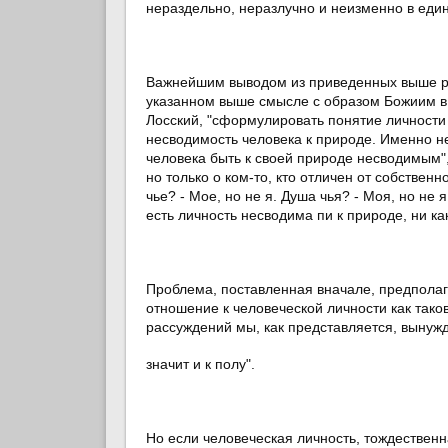
нераздельно, неразлучно и неизменно в един
Важнейшим выводом из приведенных выше рас
указанном выше смысле с образом Божиим в ч
Лосский, "сформулировать понятие личности
несводимость человека к природе. Именно нес
человека быть к своей природе несводимым",
но только о ком-то, кто отличен от собствен
чье? - Мое, но не я. Душа чья? - Моя, но не я
есть личность несводима пи к природе, ни ка
Проблема, поставленная вначале, предполаг
отношение к человеческой личности как тако
рассуждений мы, как представляется, вынужд
значит и к полу".
Но если человеческая личность, тождественн