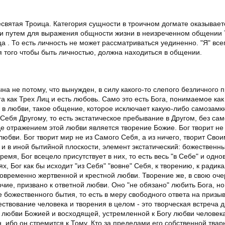
святая Троица. Категория сущности в троичном догмате оказывает
 и путем для выражения общности жизни в неизреченном общении 
а . То есть личность не может рассматриваться уединенно. "Я" все
для того чтобы быть личностью, должна находиться в общении.
на не потому, что вынужден, в силу какого-то слепого безличного 
а как Трех Лиц и есть любовь. Само это есть Бога, понимаемое как
 в любви, такое общение, которое исключает какую-либо самозамк
 Себя Другому, то есть экстатическое пребывание в Другом, без с
е отражением этой любви является творение Божие. Бог творит не 
юбви. Бог творит мир не из Самого Себя, а из ничего, творит Сво
я и в иной бытийной плоскости, элемент экстатический: божественн
ремя, Бог всецело присутствует в них, то есть весь "в Себе" и одн
ях, Бог как бы исходит "из Себя" "вовне" Себя, к творению, к радик
новременно жертвенной и крестной любви. Творение же, в свою оче
очие, призвано к ответной любви. Оно "не обязано" любить Бога, но
 божественного бытия, то есть в меру свободного ответа на приз
вование человека и творения в целом - это творческая встреча д
й любви Божией и восходящей, устремленной к Богу любви человека
н, ибо он стремится к Тому, Кто за пределами его собственной твар