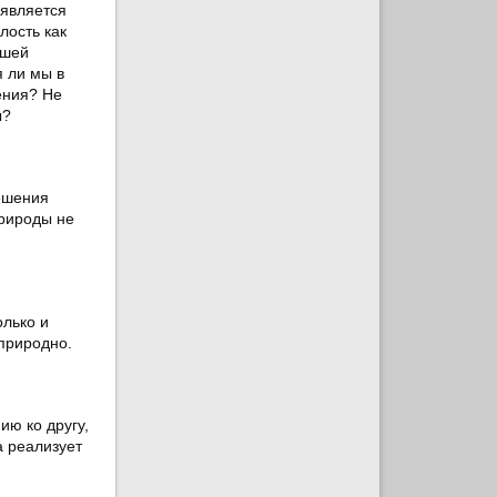
 является
лость как
дшей
я ли мы в
ения? Не
ы?
ешения
природы не
олько и
 природно.
ю ко другу,
а реализует