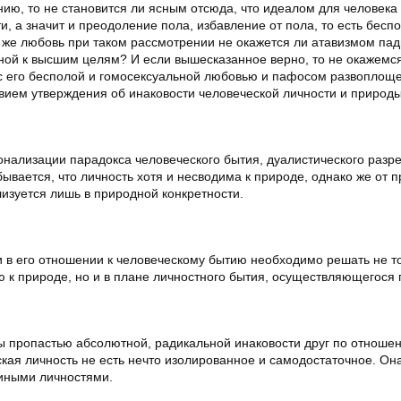
нию, то не становится ли ясным отсюда, что идеалом для человека
, а значит и преодоление пола, избавление от пола, то есть беспо
я же любовь при таком рассмотрении не окажется ли атавизмом па
нной к высшим целям? И если вышесказанное верно, то не окажемс
 его бесполой и гомосексуальной любовью и пафосом развоплощ
вием утверждения об инаковости человеческой личности и природ
нализации парадокса человеческого бытия, дуалистического разр
ывается, что личность хотя и несводима к природе, однако же от 
изуется лишь в природной конкретности.
и в его отношении к человеческому бытию необходимо решать не т
ю к природе, но и в плане личностного бытия, осуществляющегося
 пропастью абсолютной, радикальной инаковости друг по отношени
ая личность не есть нечто изолированное и самодостаточное. Он
 иными личностями.