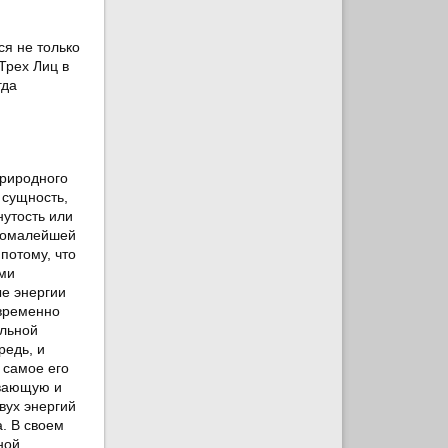
ся не только
Трех Лиц в
гда
природного
 сущность,
нутость или
амомалейшей
потому, что
ими
ые энергии
овременно
альной
редь, и
 самое его
ывающую и
вух энергий
. В своем
ной