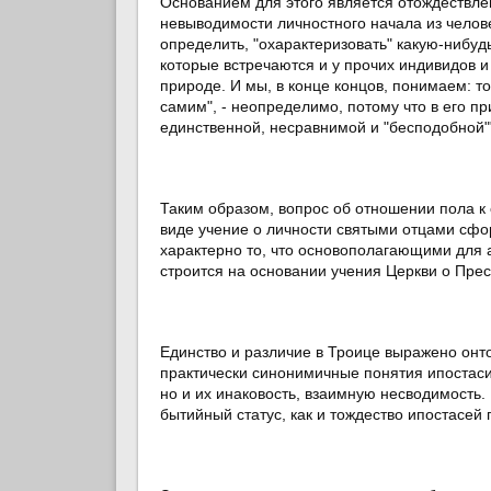
Основанием для этого является отождествле
невыводимости личностного начала из челове
определить, "охарактеризовать" какую-нибуд
которые встречаются и у прочих индивидов и
природе. И мы, в конце концов, понимаем: то
самим", - неопределимо, потому что в его пр
единственной, несравнимой и "бесподобной""
Таким образом, вопрос об отношении пола к 
виде учение о личности святыми отцами сфо
характерно то, что основополагающими для а
строится на основании учения Церкви о Пре
Единство и различие в Троице выражено он
практически синонимичные понятия ипостаси 
но и их инаковость, взаимную несводимость.
бытийный статус, как и тождество ипостасей 