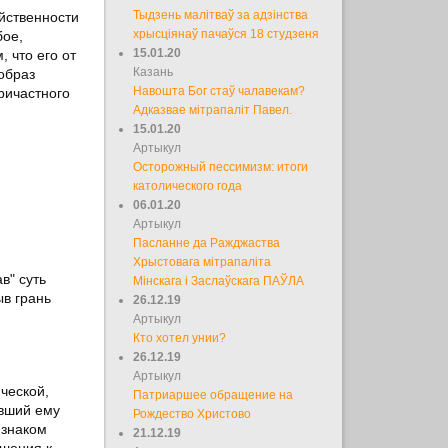
Тыдзень малітваў за адзінства
йственности
хрысціянаў пачаўся 18 студзеня
бое,
15.01.20
, что его от
Казань
 образ
Навошта Бог стаў чалавекам?
ричастного
Адказвае мітрапаліт Павел.
15.01.20
Артыкул
Осторожный пессимизм: итоги
католического года
06.01.20
Артыкул
Пасланне да Ражджаства
Хрыстовага мітрапаліта
в" суть
Мінскага і Заслаўскага ПАЎЛА
ыв грань
26.12.19
Артыкул
Кто хотел унии?
26.12.19
Артыкул
ческой,
Патриаршее обращение на
авший ему
Рождество Христово
 знаком
21.12.19
ошения к