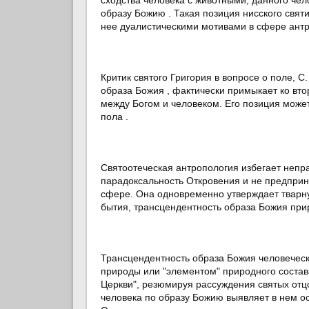
образу Божию . Такая позиция нисского свят
нее дуалистическими мотивами в сфере антр
Критик святого Григория в вопросе о поле, С
образа Божия , фактически примыкает ко вт
между Богом и человеком. Его позиция може
пола .
Святоотеческая антропология избегает непра
парадоксальность Откровения и не предпри
сфере. Она одновременно утверждает тварну
бытия, трансцендентность образа Божия при
Трансцендентность образа Божия человеческ
природы или "элементом" природного состава
Церкви", резюмируя рассуждения святых отцо
человека по образу Божию выявляет в нем о