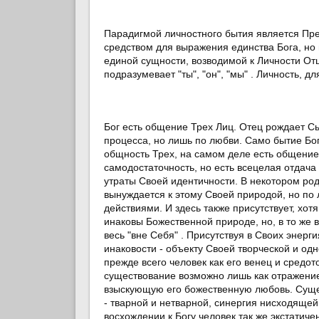
Парадигмой личностного бытия является Пре
средством для выражения единства Богa, но
единой сущности, возводимой к Личности Отц
подразумевает "ты", "он", "мы" . Личность, 
Бог есть общение Трех Лиц. Отец рождает Сы
процесса, но лишь по любви. Само бытие Бог
общность Трех, на самом деле есть общение
самодостаточность, но есть всецелая отдача
утраты Своей идентичности. В некотором род
вынуждается к этому Своей природой, но по л
действиями. И здесь также присутствует, хот
инаковы Божественной природе, но, в то же в
весь "вне Себя" . Присутствуя в Своих энерги
инаковости - объекту Своей творческой и од
прежде всего человек как его венец и средот
существование возможно лишь как отражение
взыскующую его божественную любовь. Сущест
- тварной и нетварной, синергия нисходяще
восхождении к Богу человек так же экстатиче