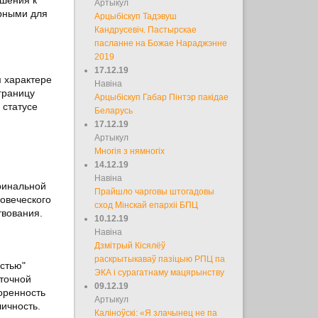
Артыкул
ерными для
Арцыбіскуп Тадэвуш
Кандрусевіч. Пастырскае
пасланне на Божае Нараджэнне
2019
17.12.19
м характере
Навіна
границу
Арцыбіскуп Габар Пінтэр пакідае
 статусе
Беларусь
17.12.19
Артыкул
Многія з нямногіх
14.12.19
Навіна
ринальной
Прайшло чарговы штогадовы
овеческого
сход Мінскай епархіі БПЦ
твования.
10.12.19
Навіна
Дзмітрый Кісялёў
раскрытыкаваў пазіцыю РПЦ па
стью"
ЭКА і сурагатнаму мацярынству
сточной
09.12.19
воренность
Артыкул
ичность.
Каліноўскі: «Я злачынец не па