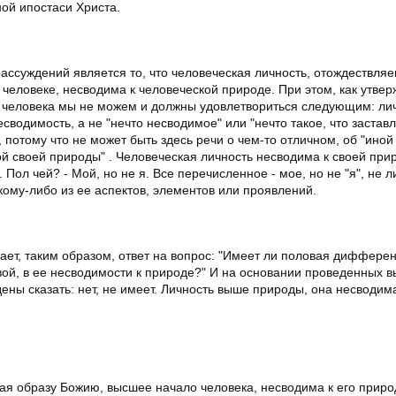
ой ипостаси Христа.
суждений является то, что человеческая личность, отождествляе
еловеке, несводима к человеческой природе. При этом, как утверж
 человека мы не можем и должны удовлетвориться следующим: лич
водимость, а не "нечто несводимое" или "нечто такое, что застав
 потому что не может быть здесь речи о чем-то отличном, об "иной
ной своей природы" . Человеческая личность несводима к своей при
. Пол чей? - Мой, но не я. Все перечисленное - мое, но не "я", не л
кому-либо из ее аспектов, элементов или проявлений.
ает, таким образом, ответ на вопрос: "Имеет ли половая диффере
вой, в ее несводимости к природе?" И на основании проведенных 
ены сказать: нет, не имеет. Личность выше природы, она несводима
ая образу Божию, высшее начало человека, несводима к его приро