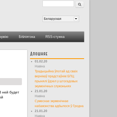
Пошук
Форма пошуку
Беларуская
тэрвію
Бібліятэка
RSS-стужка
Апошняе
01.02.20
Навіна
Традыцыйна ўпотай ад сваіх
вернікаў прадстаўнікі БПЦ
прынялі ўдзел у штогадовых
экуменічных служэньнях
21.01.20
В ней будет
Навіна
ой
Сумеснае экуменічнае
набажэнства адбылося ў Гродна
21.01.20
Навіна