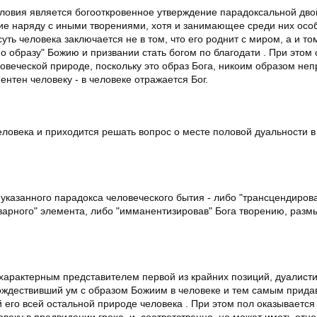
ловия является богооткровенное утверждение парадоксальной дво
ние наряду с иными творениями, хотя и занимающее среди них осо
ть человека заключается не в том, что его роднит с миром, а и том
"по образу" Божию и призвании стать богом по благодати . При этом
овеческой природе, поскольку это образ Бога, никоим образом неп
ентен человеку - в человеке отражается Бог.
ловека и приходится решать вопрос о месте половой дуальности в
указанного парадокса человеческого бытия - либо "трансцендирова
варного" элемента, либо "имманентизировав" Бога творению, разм
е характерным представителем первой из крайних позиций, дуалисти
тождествивший ум с образом Божиим в человеке и тем самым прид
 его всей остальной природе человека . При этом пол оказывается
овеку в предвидении греха, и, соответственно, не может иметь отн