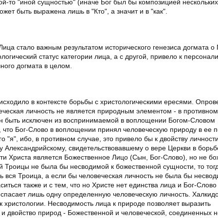
кой-то "иной сущностью" (иначе Бог был бы композицией нескольких
жет быть выражена лишь в "Кто", а значит и в "как".
Лица стало важным результатом исторического генезиса догмата о
ологический статус категории лица, а с другой, привело к персонал
ного догмата в целом.
исходило в контексте борьбы с христологическими ересями. Опров
еческая личность не является природным элементом - в противном
н быть исключен из воспринимаемой в воплощении Богом-Словом
, что Бог-Слово в воплощении принял человеческую природу в ее п
о "я", ибо, в противном случае, это привело бы к двойству личности
ллу Александрийскому, свидетельствовавшему о вере Церкви в борьб
ти Христа является Божественное Лицо (Сын, Бог-Слово), но не б
й Троицы не была бы несводимой к божественной сущности, то тог
сь вся Троица, а если бы человеческая личность не была бы несвод
иться также и с тем, что но Христе нет единства лица и Бог-Слово
, спасает лишь одну определенную человеческую личность. Халкид
 христологии. Несводимость лица к природе позволяет выразить
 и двойство природ - Божественной и человеческой, соединенных н