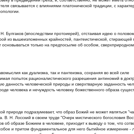
ителя связывается с влияниями платонической традиции, с характ
опологии.
. Н. Булгаков (впоследствии протоиерей), отстаивая идею о полово
орой из вышеизложенных крайностей, пантеистической, стирающей 
т основываться только на предпосылке об особом, сверхприродном
вомыслия как дуализма, так и пантеизма, сохраняя во всей силе
нимая попыток рационалистического разрешения антиномий в докт
ю данность человеческой природы и сверхтварную заданность чел
роде человека и нечуждость человеку божественного образа сущес
ой природе подразумевает, что образ Божий не может являться "ча
. В. Н. Лосский в своем труде "Очерк мистического богословия Во
в об образе Божием в человеке, приходит к выводу о том, что сот
собое и притом фундаментальное для него бытийное измерение - л