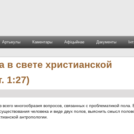
Артыкулы
Каментары
Афіцыйнае
Дакументы
Ін
а в свете христианской
 1:27)
 всего многообразия вопросов, связанных с проблематикой пола. 
существования человека и виде двух полов, выяснить смысл полов
стианской антропологии.