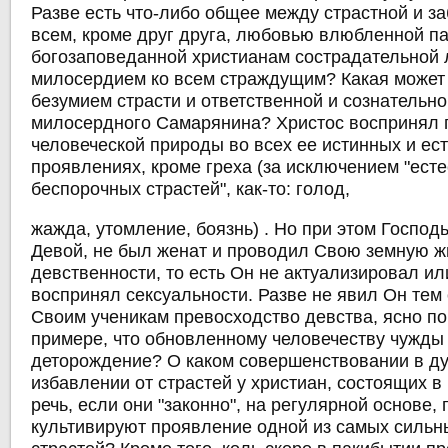
Разве есть что-либо общее между страстной и 
всем, кроме друг друга, любовью влюбленной п
богозаповеданной христианам сострадательной
милосердием ко всем страждущим? Какая может
безумием страсти и ответственной и сознательн
милосердного Самарянина? Христос воспринял 
человеческой природы во всех ее истинных и ес
проявлениях, кроме греха (за исключением "ест
беспорочных страстей", как-то: голод,
жажда, утомление, боязнь) . Но при этом Господ
Девой, не был женат и проводил Свою земную ж
девственности, то есть Он не актуализировал ил
воспринял сексуальности. Разве не явил Он тем
Своим ученикам превосходство девства, ясно по
примере, что обновленному человечеству чужды и
деторождение? О каком совершенствовании в ду
избавлении от страстей у христиан, состоящих в
речь, если они "законно", на регулярной основе,
культивируют проявление одной из самых сильн