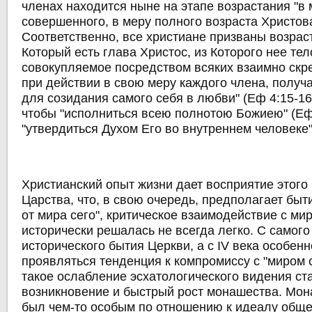
членах находится ныне на этапе возрастания "в
совершенного, в меру полного возраста Христова
Соответственно, все христиане призваны возраст
Который есть глава Христос, из Которого нее те
совокупляемое посредством всяких взаимно скр
при действии в свою меру каждого члена, получ
для созидания самого себя в любви" (Еф 4:15-16)
чтобы "исполниться всею полнотою Божиею" (Еф
"утвердиться Духом Его во внутреннем человеке"
Христианский опыт жизни дает восприятие этого 
Царства, что, в свою очередь, предполагает быти
от мира сего", критическое взаимодействие с ми
исторически решалась не всегда легко. С самого
исторического бытия Церкви, а с IV века особенн
проявляться тенденция к компромиссу с "миром 
такое ослабление эсхатологического видения ст
возникновение и быстрый рост монашества. Мон
был чем-то особым по отношению к идеалу обще