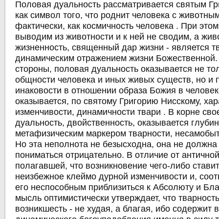
Половая дуальность рассматривается святым Г
как символ того, что роднит человека с животным
фактически, как космичность человека . При этом
выводим из животности и к ней не сводим, а жив
жизненность, священный дар жизни - является 
динамическим отражением жизни Божественной. 
стороны, половая дуальность оказывается не то
общности человека и иных живых существ, но и
инаковости в отношении образа Божия в человеке
оказывается, по святому Григорию Нисскому, ха
изменчивости, динамичности твари . В корне св
дуальность, двойственность, оказывается глуби
метафизическим маркером тварности, несамобыт
Но эта неполнота не безысходна, она не должна
пониматься отрицательно. В отличие от антично
полагавшей, что возникновение чего-либо ставит
неизбежное клеймо дурной изменчивости и, соот
его неспособным приблизиться к Абсолюту и Бла
мысль оптимистически утверждает, что тварность,
возникшесть - не худая, а благая, ибо содержит 