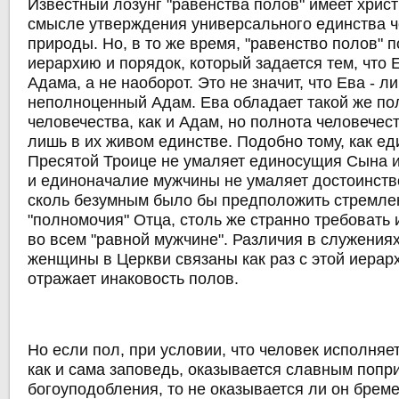
Известный лозунг "равенства полов" имеет христ
смысле утверждения универсального единства 
природы. Но, в то же время, "равенство полов" 
иерархию и порядок, который задается тем, что 
Адама, а не наоборот. Это не значит, что Ева - л
неполноценный Адам. Ева обладает такой же по
человечества, как и Адам, но полнота человечес
лишь в их живом единстве. Подобно тому, как е
Пресятой Троице не умаляет единосущия Сына и 
и единоначалие мужчины не умаляет достоинст
сколь безумным было бы предположить стремле
"полномочия" Отца, столь же странно требовать
во всем "равной мужчине". Различия в служения
женщины в Церкви связаны как раз с этой иерар
отражает инаковость полов.
Но если пол, при условии, что человек исполняе
как и сама заповедь, оказывается славным поп
богоуподобления, то не оказывается ли он брем