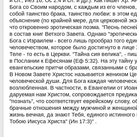
и сл.; Иез 16; Ос 2:4 и сл. и др.). Как пишет Хр.
Бога со Своим народом, с каждым из его членов
собой таинство брака, таинство любви: в этом е
объяснение (по крайней мере, для церковной экз
что откровенно эротическая поэма. "Песнь песне
в состав книг Ветхого Завета. Однако "эротичес
Бога с Израилем - всего лишь прообраз того еди
человечеством, которое было достигнуто в лице 
Теле - то есть в Церкви. "Тайна сия велика", - п
в Послании к Ефесянам (Еф 5:32). На эту тайну
евангельские притчи образами, связанными с бр
В Новом Завете Христос называется женихом Це
человеческой души. Для Бога каждая человеческ
возлюбленная. В частности, в Евангелии от Иоан
даруемая нам Христом, сопровождается предикат
"познать", что соответствует еврейскому слову,
брачные отношения между мужчиной и женщиной:
жизнь вечная, да знают Тебя, единого истинного 
Тобою Иисуса Христа" (Ин 17:3)" .