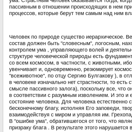
ума. Страстным человек оказывается тогда, когд
пассивным в отношении происходящих в нем пр
процессов, которые берут тем самым над ним вла
Человек по природе существо иерархическое. В
состав должен быть "словесным", логосным, нах
контролем ума , управляющего волей и деятельн
структуре человеческой природы есть фундамен
со всем космосом, в частности, с животными, иб
увенчивает и, одновременно, резюмирует космос 
"всеживотное", по отцу Сергию Булгакову ), в от
в человеке изначально нет страстности, то есть 
смысле пассивного залога), поскольку все, что о
в соответствии с разумным изволением. И это и 
состояние человека. Для человека естественно с
бесконечному благу, исполняя Его заповеди, тво
взаимодействуя с миром и управляя им. Грехоп
В "ошибке ума", обратившегося от того, что являе
призраку блага . В результате этого нарушается 