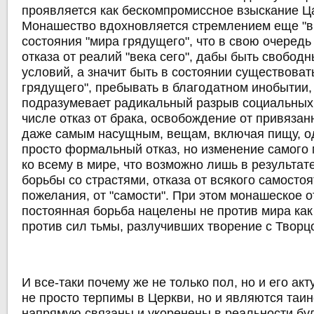
проявляется как бескомпромиссное взыскание Ц
Монашество вдохновляется стремлением еще "в 
состояния "мира грядущего", что в свою очередь
отказа от реалий "века сего", дабы быть свободн
условий, а значит быть в состоянии существоват
грядущего", пребывать в благодатном инобытии,
подразумевает радикальный разрыв социальных 
числе отказ от брака, освобождение от привязан
даже самым насущным, вещам, включая пищу, о
просто формальный отказ, но изменение самого
ко всему в мире, что возможно лишь в результа
борьбы со страстями, отказа от всякого самосто
пожелания, от "самости". При этом монашеское о
постоянная борьба нацелены не против мира как 
против сил тьмы, разлучивших творение с Творц
И все-таки почему же не только пол, но и его ак
не просто терпимы в Церкви, но и являются таин
напрямую связаны и укоренены в реальности буд