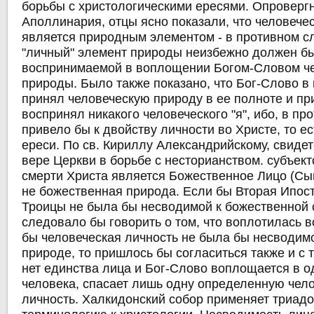
борьбы с христологическими ересями. Опроверг
Аполлинария, отцы ясно показали, что человече
является природным элементом - в противном сл
"личный" элемент природы неизбежно должен бы
воспринимаемой в воплощении Богом-Словом ч
природы. Было также показано, что Бог-Слово 
принял человеческую природу в ее полноте и пр
воспринял никакого человеческого "я", ибо, в пр
привело бы к двойству личности во Христе, то ес
ереси. По св. Кириллу Александрийскому, свиде
вере Церкви в борьбе с несторианством. субъек
смерти Христа является Божественное Лицо (Сын
не божественная природа. Если бы Вторая Ипос
Троицы не была бы несводимой к божественной с
следовало бы говорить о том, что воплотилась в
бы человеческая личность не была бы несводимо
природе, то пришлось бы согласиться также и с т
нет единства лица и Бог-Слово воплощается в о
человека, спасает лишь одну определенную чел
личность. Халкидонский собор применяет триад