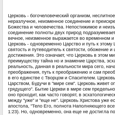
Церковь - богочеловеческий организм, неслитное
неразлучное, неизменное соединение и преискр
Божества и человечества. Непостижимое и неиз
соединение полноты двух природ подразумевает,
вечное, неизменное выражается во временном 
Церковь - одновременно Царство и путь к этому
святость и путеводитель к святости, обожение и
достижения. Это означает, что Церковь в этом ми
преимуществу тайна но и знамение Царства, эсх
реальность, данная в реальности мира сего, нач
преображения, путь к преображению и сам прео
в его единстве с Творцом и Спасителем. Церковь
Царством, Будучи в "мире сем". Церковь живет о
грядущего". Бытие Церкви в мире сем предельно
оно проходит, как часто говорят, в эсхатологиче
между "уже" и "еще не". Церковь Христова уже ес
апостола, "Тело Его, полнота Наполняющего все
1:23). Но, одновременно, она еще не достигла п