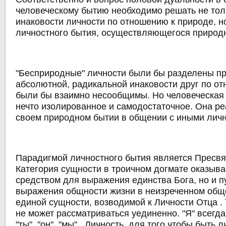
человеческому бытию необходимо решать не тол
инаковости личности по отношению к природе, н
личностного бытия, осуществляющегося природ
"Бесприродные" личности были бы разделены п
абсолютной, радикальной инаковости друг по от
были бы взаимно несообщимы. Но человеческая 
нечто изолированное и самодостаточное. Она ре
своем природном бытии в общении с иными личн
Парадигмой личностного бытия является Пресвя
Категория сущности в троичном догмате оказыва
средством для выражения единства Богa, но и п
выражения общности жизни в неизреченном общ
единой сущности, возводимой к Личности Отца . 
не может рассматриваться уединенно. "Я" всегд
"ты", "он", "мы" . Личность, для того чтобы быть