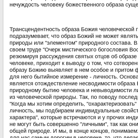
нечуждость человеку божественного образа сущ
Трансцендентность образа Божия человеческой 
подразумевает, что образ Божий не может являть
природы или "элементом" природного состава. В.
своем труде "Очерк мистического богословия Во
резюмируя рассуждения святых отцов об образе
человеке, приходит к выводу о том, что сотворе
образу Божию выявляет в нем особое и притом
для него бытийное измерение - личность. Основ
является отождествление несводимости образа 
природному бытию человека и невыводимости л
из человеческой природы. Так, по поводу послед
"Когда мы хотим определить, "охарактеризовать"
личность, мы подбираем индивидуальные свойст
характера", которые встречаются и у прочих инд
не могут быть совершенно "личными", так как о
общей природе. И мы, в конце концов, понимаем:
для нас самым дорогим в человеке, то, что делает