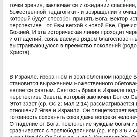
точки зрения, заключается и ожидании спасения,
божественной педагогики - и возращении и очище
который будет способен принять Бога. Вектор ис
перспективе - от Евы ветхой к новой Еве, Пречи
Божией. И эта историческая линия проходит чер
и отпадений, связываемую рядом благословенны
выстраивающуюся в преемство поколений (родо
Христа).
В Израиле, избранном и возлюбленном народе Б
становится выражением Божественного обетован
является святым. Святость брака в Израиле под
перспективе Завета, который заключил Бог со С
Этот завет (ср. Ос 2; Мал 2:14) рассматриваетс
отношений Ягве и Израиля. Он олицетворяет вер
готовность сохранять союз даже вопреки челове
Отпадение от Бога, поклонение чуждым богам и
сравнивается с прелюбодеянием (ср. Иер 3:6 и сл.