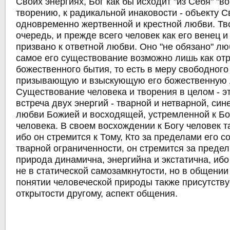
Своих энергиях, Бог как бы исходит "из Себя" "во
творению, к радикальной инаковости - объекту С
одновременно жертвенной и крестной любви. Тв
очередь, и прежде всего человек как его венец и
призвано к ответной любви. Оно "не обязано" лю
самое его существование возможно лишь как от
божественного бытия, то есть в меру свободного
призывающую и взыскующую его божественную 
Существование человека и творения в целом - э
встреча двух энергий - тварной и нетварной, си
любви Божией и восходящей, устремленной к Б
человека. В своем восхождении к Богу человек та
ибо он стремится к Тому, Кто за пределами его с
тварной ограниченности, он стремится за предел
природа динамична, энергийна и экстатична, ибо
не в статической самозамкнутости, но в общении
понятии человеческой природы также присутству
открытости другому, аспект общения.