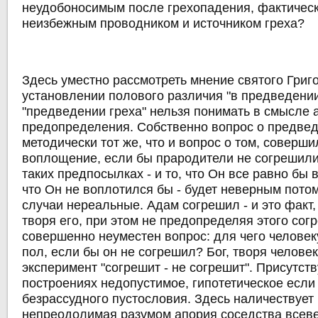
неудобоносимым после грехопадения, фактичес
неизбежным проводником и источником греха?
Здесь уместно рассмотреть мнение святого Григ
установлении полового различия "в предведении
"предведении греха" нельзя понимать в смысле 
предопределения. Собственно вопрос о предвед
методически тот же, что и вопрос о том, соверш
воплощение, если бы прародители не согрешили
таких предпосылках - и то, что Он все равно бы в
что Он не воплотился бы - будет неверным потому
случаи нереальные. Адам согрешил - и это факт,
творя его, при этом не предопределяя этого сог
совершенно неуместен вопрос: для чего челове
пол, если бы он не согрешил? Бог, творя человек
эксперимент "согрешит - не согрешит". Присутст
построениях недопустимое, гипотетическое если 
безрассудного пустословия. Здесь наличествует
непреодолимая разумом апория соседства всев