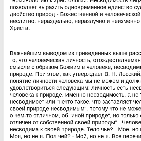
терминологию к христологии. Несводимость лиц
позволяет выразить одновременное единство суб
двойство природ - Божественной и человеческой
неслитно, нераздельно, неразлучно и неизменно
Христа.
Важнейшим выводом из приведенных выше расс
то, что человеческая личность, отождествляема
смысле с образом Божиим в человеке, несводима
природе. При этом, как утверждает В. Н. Лосски
понятие личности человека мы не можем и долж
удовлетвориться следующим: личность есть нес
человека к природе. Именно несводимость, а не 
несводимое" или "нечто такое, что заставляет че
своей природе несводимым", потому что не може
о чем-то отличном, об "иной природе", но только 
отличен от собственной своей природы" . Челов
несводима к своей природе. Тело чье? - Мое, но 
Моя, но не я. Пол чей? - Мой, но не я. Все переч