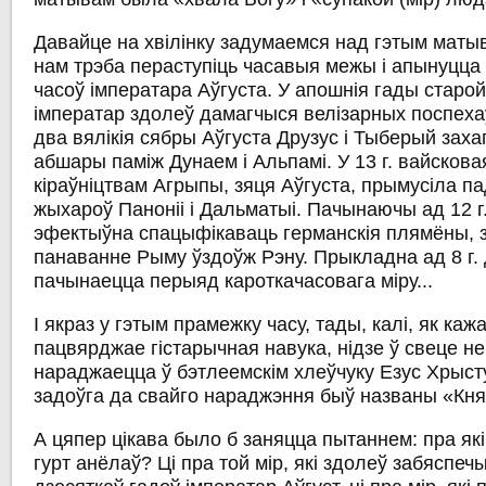
Давайце на хвілінку задумаемся над гэтым матыв
нам трэба пераступіць часавыя межы і апынуцца
часоў імператара Аўгуста. У апошнія гады старой
імператар здолеў дамагчыся велізарных поспехаў. 
два вялікія сябры Аўгуста Друзус і Тыберый захап
абшары паміж Дунаем і Альпамі. У 13 г. вайсков
кіраўніцтвам Агрыпы, зяця Аўгуста, прымусіла 
жыхароў Паноніі і Дальматыі. Пачынаючы ад 12 г
эфектыўна спацыфікаваць германскія плямёны,
панаванне Рыму ўздоўж Рэну. Прыкладна ад 8 г. д
пачынаецца перыяд кароткачасовага міру...
І якраз у гэтым прамежку часу, тады, калі, як каж
пацвярджае гістарычная навука, нідзе ў свеце не
нараджаецца ў бэтлеемскім хлеўчуку Езус Хрысту
задоўга да свайго нараджэння быў названы «Кня
А цяпер цікава было б заняцца пытаннем: пра які
гурт анёлаў? Ці пра той мір, які здолеў забяспеч