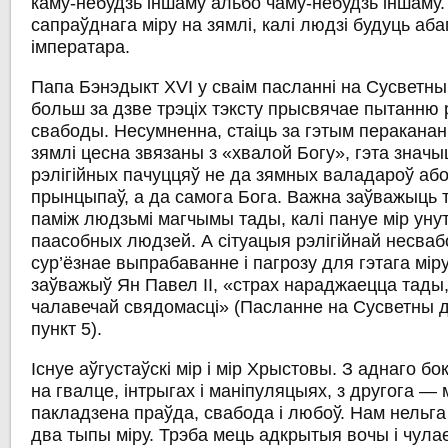
каму-небудзь іншаму альбо чаму-небудзь іншаму.
сапраўднага міру на зямлі, калі людзі будуць аб
імператара.
Папа Бэнэдыкт XVI у сваім пасланні на Сусветны 
больш за дзве трэціх тэксту прысвячае пытанню 
свабоды. Несумненна, стаіць за гэтым пераканан
зямлі цесна звязаны з «хвалой Богу», гэта значы
рэлігійных пачуццяў не да зямных валадароў або
прынцыпаў, а да самога Бога. Важна заўважыць т
паміж людзьмі магчымы тады, калі пануе мір ун
паасобных людзей. А сітуацыя рэлігійнай несва
сур’ёзнае выпрабаванне і пагрозу для гэтага міру
заўважыў Ян Павел ІІ, «страх нараджаецца тады, 
чалавечай свядомасці» (Пасланне на Сусветны дз
пункт 5).
Існуе аўгустаўскі мір і мір Хрыстовы. З аднаго бо
на гвалце, інтрыгах і маніпуляцыях, з другога — м
пакладзена праўда, свабода і любоў. Нам нельга
два тыпы міру. Трэба мець адкрытыя вочы і чулае