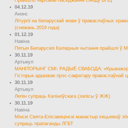
04.12.19
Анонс
Літургіі на беларускай мове ў праваслаўных храм
(снежань 2019 года)
01.12.19
Навіна
Пятыя Беларускія Калядныя чытання прайшлі ў М
30.11.19
Артыкул
МАНІТОРЫНГ СМІ: РАДЫЁ СВАБОДА: «Крыважэрн
Гісторык адказвае прэс-сакратару праваслаўнай ц
30.11.19
Артыкул
Лепін супраць Каліноўскага (запісы ў ЖЖ)
30.11.19
Навіна
Мінскі Свята-Елісавецінскі манастыр ініцыяваў зб
супраць прапаганды ЛГБТ