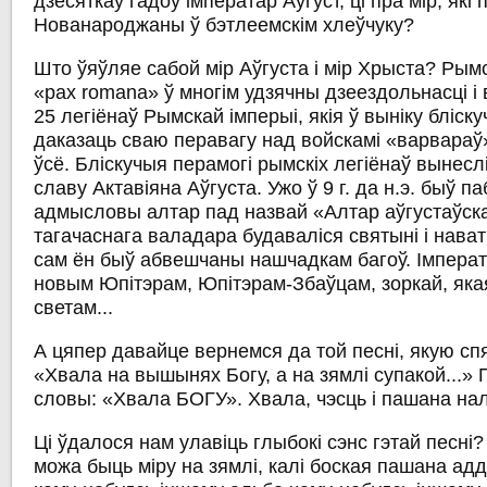
дзесяткаў гадоў імператар Аўгуст, ці пра мір, які
Нованароджаны ў бэтлеемскім хлеўчуку?
Што ўяўляе сабой мір Аўгуста і мір Хрыста? Рымс
«pax romana» ў многім удзячны дзеездольнасці і
25 легіёнаў Рымскай імперыі, якія ў выніку бліск
даказаць сваю перавагу над войскамі «варвараў»
ўсё. Бліскучыя перамогі рымскіх легіёнаў вынес
славу Актавіяна Аўгуста. Ужо ў 9 г. да н.э. быў 
адмысловы алтар пад назвай «Алтар аўгустаўскаг
тагачаснага валадара будаваліся святыні і нава
сам ён быў абвешчаны нашчадкам багоў. Імперат
новым Юпітэрам, Юпітэрам-Збаўцам, зоркай, як
светам...
А цяпер давайце вернемся да той песні, якую сп
«Хвала на вышынях Богу, а на зямлі супакой...»
словы: «Хвала БОГУ». Хвала, чэсць і пашана на
Ці ўдалося нам улавіць глыбокі сэнс гэтай песні? 
можа быць міру на зямлі, калі боская пашана адд