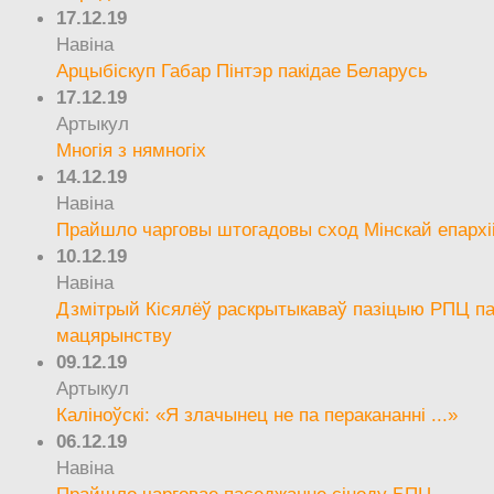
17.12.19
Навіна
Арцыбіскуп Габар Пінтэр пакідае Беларусь
17.12.19
Артыкул
Многія з нямногіх
14.12.19
Навіна
Прайшло чарговы штогадовы сход Мінскай епархі
10.12.19
Навіна
Дзмітрый Кісялёў раскрытыкаваў пазіцыю РПЦ па
мацярынству
09.12.19
Артыкул
Каліноўскі: «Я злачынец не па перакананні ...»
06.12.19
Навіна
Прайшло чарговае паседжанне сіноду БПЦ