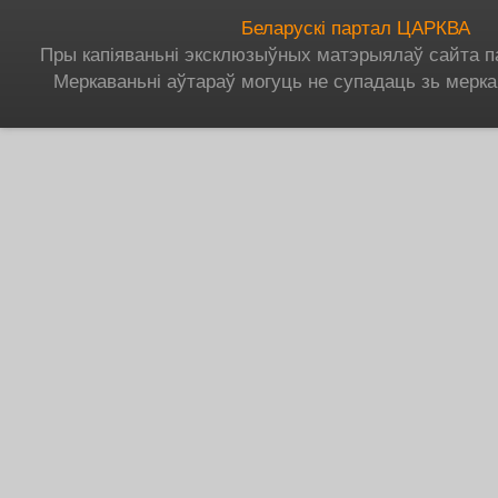
Беларускі партал ЦАРКВА
Пры капіяваньні эксклюзыўных матэрыялаў сайта п
Меркаваньні аўтараў могуць не супадаць зь мерка