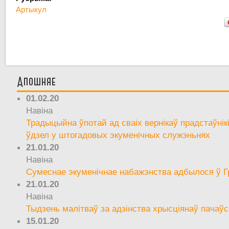
Артыкул
Апошняе
01.02.20
Навіна
Традыцыйна ўпотай ад сваіх вернікаў прадстаўнік
ўдзел у штогадовых экуменічных служэньнях
21.01.20
Навіна
Сумеснае экуменічнае набажэнства адбылося ў Г
21.01.20
Навіна
Тыдзень малітваў за адзінства хрысціянаў пачаўс
15.01.20