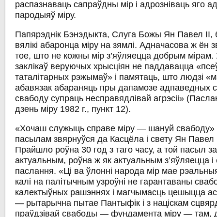
распазнаваць сапраўдны мір і адрозніваць яго а
пародыяў міру.
Папярэднік Бэнэдыкта, Слуга Божы Ян Павел ІІ,
вялікі абаронца міру на зямлі. Адначасова ж ён з
тое, што не кожны мір з’яўляецца добрым мірам. 
заклікаў веруючых хрысціян не паддавацца «псе
таталітарных рэжымаў» і памятаць, што людзі «м
абавязак абараняць пры дапамозе адпаведных 
свабоду супраць несправядлівай агрэсіі» (Пасл
дзень міру 1982 г., пункт 12).
«Хочаш служыць справе міру — шануй свабоду» —
пасылам звярнуўся да Касцёла і свету Ян Павел ІІ
Прайшло роўна 30 год з таго часу, а той пасыл 
актуальным, роўна ж як актуальным з’яўляецца і 
паслання. «Ці ва ўлонні народа мір мае рэальны
калі на палітычным узроўні не гарантаваны сваб
калектыўных рашэннях і магчымасць цешыцца ас
— рытарычна пытае Пантыфік і з націскам сцвя
праўдзівай свабоды — фундамента міру — там, 