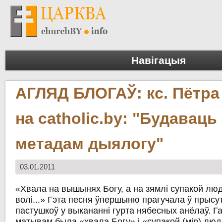
Навігацыя
АГЛЯД БЛОГАЎ: кс. Пётра
на catholic.by: "Будаваць
метадам дыялогу"
03.01.2011
«Хвала на вышынях Богу, а на зямлі супакой лю
волі...» Гэта песня ўпершыню прагучала ў прысу
пастушкоў у выкананні гурта нябесных анёлаў. 
матывам была «хвала Богу» і «супакой (мір) люд