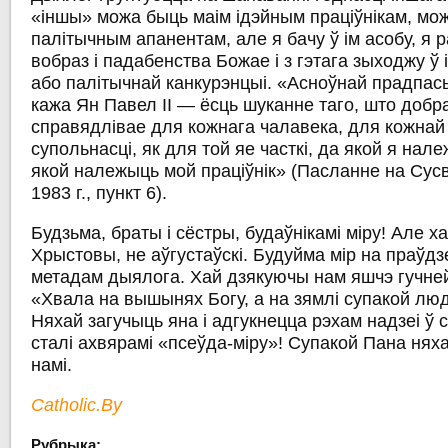
«іншы» можа быць маім ідэйным праціўнікам, мо
палітычным апанентам, але я бачу ў ім асобу, я 
вобраз і падабенства Божае і з гэтага зыходжу ў
або палітычнай канкурэнцыі. «Асноўнай прадпа
кажа Ян Павел ІІ — ёсць шуканне таго, што добра
справядлівае для кожнага чалавека, для кожнай 
супольнасці, як для той яе часткі, да якой я належ
якой належыць мой праціўнік» (Пасланне на Сус
1983 г., пункт 6).
Будзьма, браты і сёстры, будаўнікамі міру! Але ха
Хрыстовы, не аўгустаўскі. Будуйма мір на праўдзе
метадам дыялога. Хай дзякуючы нам яшчэ гучней
«Хвала на вышынях Богу, а на зямлі супакой лю
Няхай загучыць яна і адгукнецца рэхам надзеі ў с
сталі ахвярамі «псеўда-міру»! Супакой Пана нях
намі.
Catholic.By
Рубрыка: