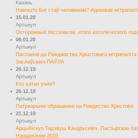
Казань
Навошта Бог стаў чалавекам? Адказвае мітрапалі
15.01.20
Артыкул
Осторожный пессимизм: итоги католического год
06.01.20
Артыкул
Пасланне да Ражджаства Хрыстовага мітрапаліта 
Заслаўскага ПАЎЛА
26.12.19
Артыкул
Кто хотел унии?
26.12.19
Артыкул
Патриаршее обращение на Рождество Христово
21.12.19
Артыкул
Арцыбіскуп Тадэвуш Кандрусевіч. Пастырскае па
Нараджэнне 2019