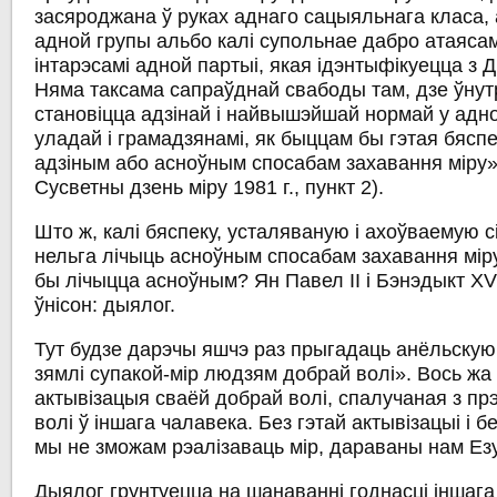
засяроджана ў руках аднаго сацыяльнага класа,
адной групы альбо калі супольнае дабро атаяса
інтарэсамі адной партыі, якая ідэнтыфікуецца з Дз
Няма таксама сапраўднай свабоды там, дзе ўнут
становіцца адзінай і найвышэйшай нормай у адно
уладай і грамадзянамі, як быццам бы гэтая бясп
адзіным або асноўным спосабам захавання міру»
Сусветны дзень міру 1981 г., пункт 2).
Што ж, калі бяспеку, усталяваную і ахоўваемую с
нельга лічыць асноўным спосабам захавання міру,
бы лічыцца асноўным? Ян Павел ІІ і Бэнэдыкт X
ўнісон: дыялог.
Тут будзе дарэчы яшчэ раз прыгадаць анёльскую 
зямлі супакой-мір людзям добрай волі». Вось жа
актывізацыя сваёй добрай волі, спалучаная з п
волі ў іншага чалавека. Без гэтай актывізацыі і б
мы не зможам рэалізаваць мір, дараваны нам Ез
Дыялог грунтуецца на шанаванні годнасці іншага