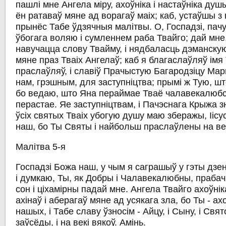
пашлі мне Ангела міру, ахоўніка і настаўніка душы
ён ратаваў мяне ад ворагаў маіх; каб, устаўшы з 
прынёс Табе ўдзячныя малітвы. О, Госпадзі, пачу
ўбогага воляю і сумленнем раба Твайго; дай мне,
навучацца слову Твайму, і нядбаласць дэманскую
мяне праз Тваіх Ангелаў; каб я благаслаўляў імя 
праслаўляў, і славіў Прачыстую Багародзіцу Ма
нам, грэшным, для заступніцтва; прымі ж Тую, шт
бо ведаю, што Яна пераймае Тваё чалавекалюбст
перастае. Яе заступніцтвам, і Пачэснага Крыжа з
ўсіх святых Тваіх убогую душу маю зберажы, Ііс
наш, бо Ты Святы і найбольш праслаўлены на век
Малітва 5-я
Госпадзі Божа наш, у чым я саграшыў у гэты дзе
і думкаю, Ты, як Добры і Чалавекалюбны, праба
сон і ціхамірны падай мне. Ангела Твайго ахоўнік
ахінаў і аберагаў мяне ад усякага зла, бо Ты - ах
нашых, і Табе славу ўзносім - Айцу, і Сыну, і Свят
заўсёды, і на векі вякоў. Амінь.