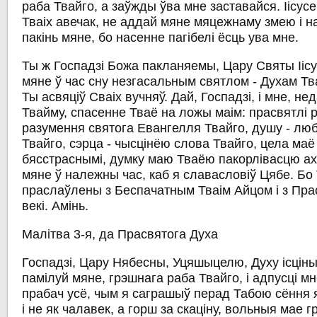
раба Твайго, а заўжды ўва мне заставайся. Іісус
Тваіх авечак, не аддай мяне мяцежнаму змею і н
пакінь мяне, бо насенне пагібелі ёсць ува мне.
Ты ж Госпадзі Божа пакланяемы, Цару Святы Ііс
мяне ў час сну незгасальным святлом - Духам Тв
Ты асвяціў Сваіх вучняў. Дай, Госпадзі, і мне, н
Твайму, спасенне Тваё на ложы маім: прасвятлі 
разумення святога Евангелля Твайго, душу - л
Твайго, сэрца - чысцінёю слова Твайго, цела маё 
бясстраснымі, думку маю Тваёю пакорлівасцю ах
мяне ў належны час, каб я славасловіў Цябе. Б
праслаўлены з Беспачатным Тваім Айцом і з Пр
векі. Амінь.
Малітва 3-я, да Прасвятога Духа
Госпадзі, Цару Нябесны, Уцяшыцелю, Духу ісціны,
памілуй мяне, грэшнага раба Твайго, і адпусці мн
прабач усё, чым я саграшыў перад Табою сёння я
і не як чалавек, а горш за скаціну, вольныя мае г