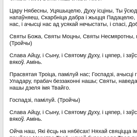
Цару Нябесны, Уцяшыцелю, Духу ісціны, Ты ўсюд
напаўняеш, Скарбніца дабра і жыцця Падацелю, п
нас, і ачысці нас ад усякай нечыстаты, і спасі, 
Святы Божа, Святы Моцны, Святы Несмяротны, п
(Тройчы)
Слава Айцу, і Сыну, і Святому Духу, і цяпер, і заўс
вякоў. Амінь.
Прасвятая Троіца, памілуй нас; Госпадзі, ачысці 
Уладару, прабач беззаконні нашы; Святы, наведа
нашы дзеля імя Твайго.
Госпадзі, памілуй.
(Тройчы)
Слава Айцу, і Сыну, і Святому Духу, і цяпер, і заўс
вякоў. Амінь.
Ойча наш, Які ёсць на нябёсах! Няхай свяціцца і