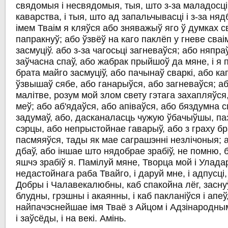
свядомыя і несвядомыя, тыя, што з-за маладосці 
каварства, і тыя, што ад запальчывасці і з-за ня
імем Тваім я кляўся або зняважыў яго ў думках св
папракнуў; або ўзвёў на каго паклёп у гневе сваі
засмуціў. або з-за чагосьці загневаўся; або няпра
заўчасна спаў, або жабрак прыйшоў да мяне, і я 
брата майго засмуціў, або пачынаў сваркі, або каг
ўзвышаў сябе, або ганарыўся, або загневаўся; аб
малітве, розум мой злом свету гэтага захапляўся,
меў; або аб'ядаўся, або апіваўся, або бяздумна 
задумаў, або, дасканаласць чужую ўбачыўшы, па
сэрцы, або непрыстойнае гаварыў, або з граху б
пасмяяўся, тады як мае саграшэнні незлічоныя; 
дбаў, або іншае што нядобрае зрабіў, не помню, б
яшчэ зрабіў я. Памілуй мяне, Творца мой і Уладар
недастойнага раба Твайго, і даруй мне, і адпусці,
Добры і Чалавекалюбны, каб спакойна лёг, заснуў
блудны, грэшны і акаянны, і каб пакланіўся і апеў,
найпачэснейшае імя Тваё з Айцом і Адзінародн
і заўсёды, і на векі. Амінь.