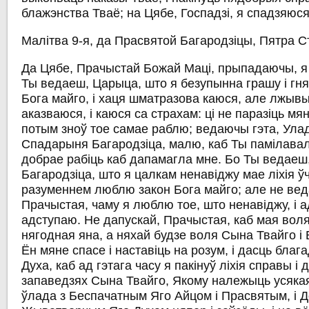
блажэнства Тваё; на Цябе, Госпадзі, я спадзяюся
Малітва 9-я, да Прасвятой Багародзіцы, Пятра С
Да Цябе, Прачыстай Божай Маці, прыпадаючы, я
Ты ведаеш, Царыца, што я безупынна грашу і гн
Бога майго, і хаця шматразова каюся, але лжыв
аказваюся, і каюся са страхам: ці не паразіць мя
потым зноў тое самае раблю; ведаючы гэта, Ул
Спадарыня Багародзіца, малю, каб Ты памілавал
добрае рабіць каб дапамагла мне. Бо Ты ведае
Багародзіца, што я цалкам ненавіджу мае ліхія ўч
разуменнем люблю закон Бога майго; але не ве
Прачыстая, чаму я люблю тое, што ненавіджу, і 
адступаю. Не дапускай, Прачыстая, каб мая воля
нягодная яна, а няхай будзе воля Сына Твайго і 
Ён мяне спасе і наставіць на розум, і дасць благ
Духа, каб ад гэтага часу я пакінуў ліхія справы і
запаведзях Сына Твайго, Якому належыць усякая
ўлада з Беспачатным Яго Айцом і Прасвятым, і Д