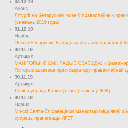
04.12.19
Анонс
Літургіі на беларускай мове ў праваслаўных храм
(снежань 2019 года)
01.12.19
Навіна
Пятыя Беларускія Калядныя чытання прайшлі ў М
30.11.19
Артыкул
МАНІТОРЫНГ СМІ: РАДЫЁ СВАБОДА: «Крыважэрн
Гісторык адказвае прэс-сакратару праваслаўнай ц
30.11.19
Артыкул
Лепін супраць Каліноўскага (запісы ў ЖЖ)
30.11.19
Навіна
Мінскі Свята-Елісавецінскі манастыр ініцыяваў зб
супраць прапаганды ЛГБТ