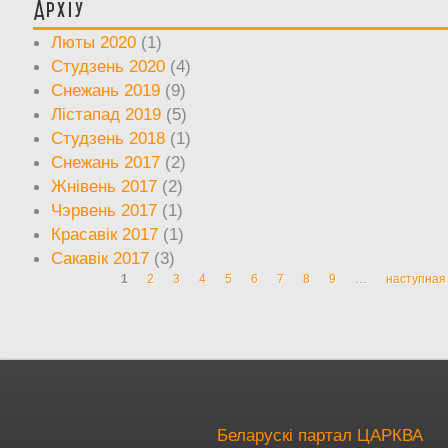
Архіў
Люты 2020
(1)
Студзень 2020
(4)
Снежань 2019
(9)
Лістапад 2019
(5)
Студзень 2018
(1)
Снежань 2017
(2)
Жнівень 2017
(2)
Чэрвень 2017
(1)
Красавік 2017
(1)
Сакавік 2017
(3)
1
2
3
4
5
6
7
8
9
…
наступная 
Старонкі
Беларускі партал ЦАРКВА