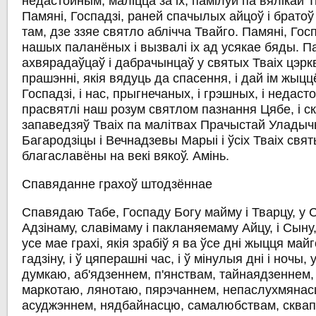
недастойным, маліцца за іх, памілуй па вялікай Т
Памяні, Госпадзі, раней спачылых айцоў і братоў 
там, дзе ззяе святло аблічча Твайго. Памяні, Гос
нашых паланёных і вызвалі іх ад усякае бяды. Па
ахвярадаўцаў і дабрачынцаў у святых Тваіх цэркв
прашэнні, якія вядуць да спасення, і дай ім жыцц
Госпадзі, і нас, прыгнечаных, і грэшных, і недасто
прасвятлі наш розум святлом пазнання Цябе, і ск
запаведзяў Тваіх па малітвах Прачыстай Улады
Багародзіцы і Вечнадзевы Марыі і ўсіх Тваіх свят
благаславёны на векі вякоў. Амінь.
Спавяданне грахоў штодзённае
Спавядаю Табе, Госпаду Богу майму і Тварцу, у 
Адзінаму, славімаму і пакланяемаму Айцу, і Сыну,
усе мае грахі, якія зрабіў я ва ўсе дні жыцця майг
гадзіну, і ў цяперашні час, і ў мінулыя дні і ночы
думкаю, аб'ядзеннем, п'янствам, тайнаядзеннем,
маркотаю, лянотаю, пярэчаннем, непаслухмянас
асуджэннем, нядбайнасцю, самалюбствам, сква