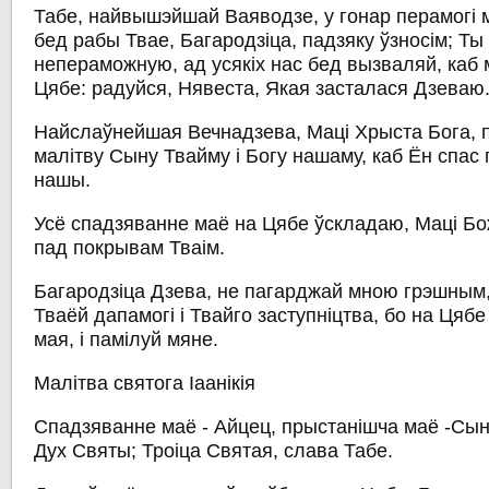
Табе, найвышэйшай Ваяводзе, у гонар перамогі 
бед рабы Твае, Багародзіца, падзяку ўзносім; Т
непераможную, ад усякіх нас бед вызваляй, каб 
Цябе: радуйся, Нявеста, Якая засталася Дзеваю
Найслаўнейшая Вечнадзева, Маці Хрыста Бога, 
малітву Сыну Твайму і Богу нашаму, каб Ён спас
нашы.
Усё спадзяванне маё на Цябе ўскладаю, Маці Бо
пад покрывам Тваім.
Багародзіца Дзева, не пагарджай мною грэшным,
Тваёй дапамогі і Твайго заступніцтва, бо на Цяб
мая, і памілуй мяне.
Малітва святога Іаанікія
Спадзяванне маё - Айцец, прыстанішча маё -Сын
Дух Святы; Троіца Святая, слава Табе.