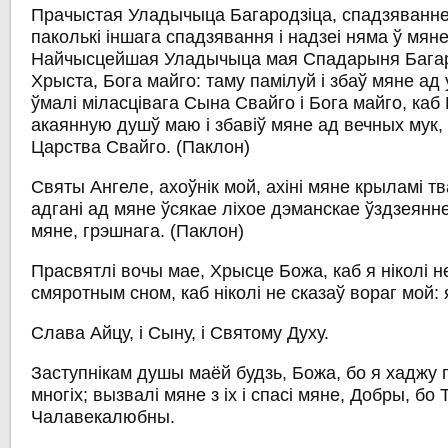
Прачыстая Уладычыца Багародзіца, спадзяванне 
паколькі іншага спадзявання і надзеі няма ў мян
Найчысцейшая Уладычыца мая Спадарыня Багар
Хрыста, Бога майго: таму памілуй і збаў мяне ад у
ўмалі міласцівага Сына Свайго і Бога майго, каб
акаянную душў маю і збавіў мяне ад вечных мук, 
Царства Свайго.
(Паклон)
Святы Ангеле, ахоўнік мой, ахіні мяне крыламі тв
адгані ад мяне ўсякае ліхое дэманскае ўздзеянне,
мяне, грэшнага.
(Паклон)
Прасвятлі вочы мае, Хрысце Божа, каб я ніколі н
смяротным сном, каб ніколі не сказаў вораг мой: я
Слава Айцу, і Сыну, і Святому Духу.
Заступнікам душы маёй будзь, Божа, бо я хаджу 
многіх; вызвалі мяне з іх і спасі мяне, Добры, бо 
Чалавекалюбны.