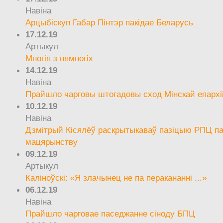
Навіна
Арцыбіскуп Габар Пінтэр пакідае Беларусь
17.12.19
Артыкул
Многія з нямногіх
14.12.19
Навіна
Прайшло чарговы штогадовы сход Мінскай епархі
10.12.19
Навіна
Дзмітрый Кісялёў раскрытыкаваў пазіцыю РПЦ па
мацярынству
09.12.19
Артыкул
Каліноўскі: «Я злачынец не па перакананні ...»
06.12.19
Навіна
Прайшло чарговае паседжанне сіноду БПЦ