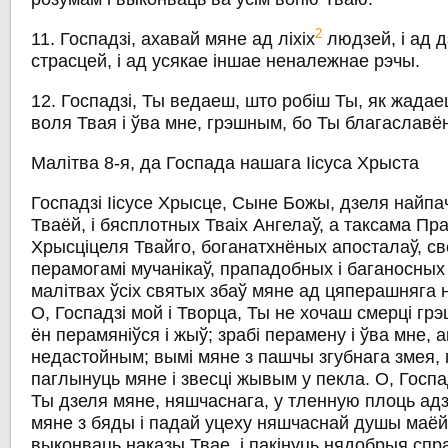
2
11. Госпадзі, ахавай мяне ад ліхіх
людзей, і ад д
страсцей, і ад усякае іншае неналежнае рэчы.
12. Госпадзі, Ты ведаеш, што робіш Ты, як жадае
воля Твая і ўва мне, грэшным, бо Ты благаславён
Малітва 8-я, да Госпада нашага Іісуса Хрыста
Госпадзі Іісусе Хрысце, Сыне Божы, дзеля найп
Тваёй, і бясплотных Тваіх Ангелаў, а таксама Пр
Хрысціцеля Твайго, боганатхнёных апосталаў, св
перамогамі мучанікаў, прападобных і баганосных 
малітвах ўсіх святых збаў мяне ад цяперашняга 
О, Госпадзі мой і Творца, Ты не хочаш смерці грэ
ён перамяніўся і жыў; зрабі перамену і ўва мне, 
недастойным; вымі мяне з пашчы згубнага змея, 
паглынуць мяне і звесці жывым у пекла. О, Госпа
Ты дзеля мяне, няшчаснага, у тленную плоць адз
мяне з бяды і падай уцеху няшчаснай душы маёй
выконваць наказы Твае, і пакінуць нядобрыя спр