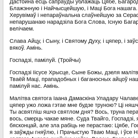
Дастойна ёсць сапраўды ўблажаць Цябе, Багарод
Блажэнную і Найчысцейшую, і Маці Бога нашага
Херувімаў і непараўнальна слаўнейшую за Сера
непарушанаю нарадзіла Бога Слова, Існую Багар
велічаем.
Слава Айцу, і Сыну, і Святому Духу, і цяпер, і заўс
вякоў. Амінь.
Госпадзі, памілуй.
(Тройчы)
Госпадзі Іісусе Хрысце, Сыне Божы, дзеля маліт
Тваёй Маці, прападобных і баганосных айцоў наш
памілуй нас. Амінь.
Малітва святога Іаана Дамаскіна
Уладару Чалаве
цяпер ужо ложа гэтае мне будзе труною? Ці ня
Ты асвятліш яшчэ святлом дня? Вось, труна пера
вось, смерць чакае мяне. Суда Твайго, Госпадзі, я
бясконцай, але зла рабіць не перастаю: Цябе, Го
я заўжды гняўлю, і Прачыстую Тваю Маці, і ўсе Н