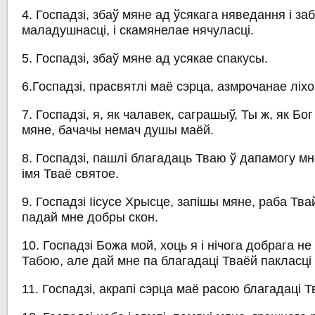
4. Госпадзі, збаў мяне ад ўсякага няведання і заб
маладушнасці, і скамянелае нячуласці.
5. Госпадзі, збаў мяне ад усякае спакусы.
6.Госпадзі, прасвятлі маё сэрца, азмрочанае лі
7. Госпадзі, я, як чалавек, саграшыў, Ты ж, як Б
мяне, бачачы немач душы маёй.
8. Госпадзі, пашлі благадаць Тваю ў дапамогу мн
імя Тваё святое.
9. Госпадзі Іісусе Хрысце, запішы мяне, раба Твай
падай мне добры скон.
10. Госпадзі Божа мой, хоць я і нічога добрага не
Табою, але дай мне па благадаці Тваёй пакласці
11. Госпадзі, акрапі сэрца маё расою благадаці Т