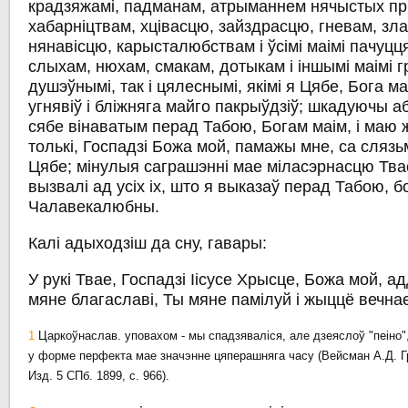
крадзяжамі, падманам, атрыманнем нячыстых пр
хабарніцтвам, хцівасцю, зайздрасцю, гневам, зл
нянавісцю, карысталюбствам і ўсімі маімі пачуцця
слыхам, нюхам, смакам, дотыкам і іншымі маімі г
душэўнымі, так і цялеснымі, якімі я Цябе, Бога ма
угнявіў і бліжняга майго пакрыўдзіў; шкадуючы а
сябе вінаватым перад Табою, Богам маім, і маю
толькі, Госпадзі Божа мой, памажы мне, са слязь
Цябе; мінулыя саграшэнні мае міласэрнасцю Тва
вызвалі ад усіх іх, што я выказаў перад Табою, б
Чалавекалюбны.
Калі адыходзіш да сну, гавары:
У рукі Твае, Госпадзі Іісусе Хрысце, Божа мой, а
мяне благаславі, Ты мяне памілуй і жыццё вечнае
1
Царкоўнаслав. уповахом - мы спадзяваліся, але дзеяслоў "пеіно", 
у форме перфекта мае значэнне цяперашняга часу (Вейсман А.Д. Г
Изд. 5 СПб. 1899, с. 966).