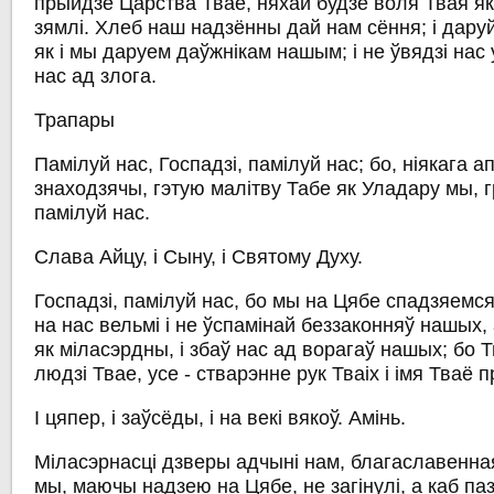
прыйдзе Царства Тваё, няхай будзе воля Твая як 
зямлі. Хлеб наш надзённы дай нам сёння; і дару
як і мы даруем даўжнікам нашым; і не ўвядзі нас 
нас ад злога.
Трапары
Памілуй нас, Госпадзі, памілуй нас; бо, ніякага 
знаходзячы, гэтую малітву Табе як Уладару мы, 
памілуй нас.
Слава Айцу, і Сыну, і Святому Духу.
Госпадзі, памілуй нас, бо мы на Цябе спадзяемс
на нас вельмі і не ўспамінай беззаконняў нашых, 
як міласэрдны, і збаў нас ад ворагаў нашых; бо 
людзі Твае, усе - стварэнне рук Тваіх і імя Тваё
I цяпер, і заўсёды, і на векі вякоў. Амінь.
Міласэрнасці дзверы адчыні нам, благаславенная
мы, маючы надзею на Цябе, не загінулі, а каб па