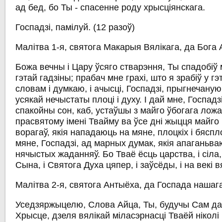
ад бед, бо Ты - спасенне роду хрысціянскага.
Госпадзі, памілуй.
(12 разоў)
Малітва 1-я, святога Макарыя Вялікага, да Бога
Божа вечны і Цару ўсяго стварэння, Ты спадобіў
гэтай гадзіны; прабач мне грахі, што я зрабіў у г
словам і думкаю, і ачысці, Госпадзі, прыгнечану
усякай нечыстаты плоці і духу. І дай мне, Госпадзі
спакойны сон, каб, устаўшы з майго ўбогага ложа
прасвятому імені Твайму ва ўсе дні жыцця майго 
ворагаў, якія нападаюць на мяне, плоцкіх і бяспл
мяне, Госпадзі, ад марных думак, якія апаганьва
нячыстых жаданняў. Бо Тваё ёсць царства, і сіла, 
Сына, і Святога Духа цяпер, і заўсёды, і на векі в
Малітва 2-я, святога Антыёха, да Госпада нашага
Уседзяржыцелю, Слова Айца, Ты, будучы Сам да
Хрысце, дзеля вялікай міласэрнасці Тваёй ніколі