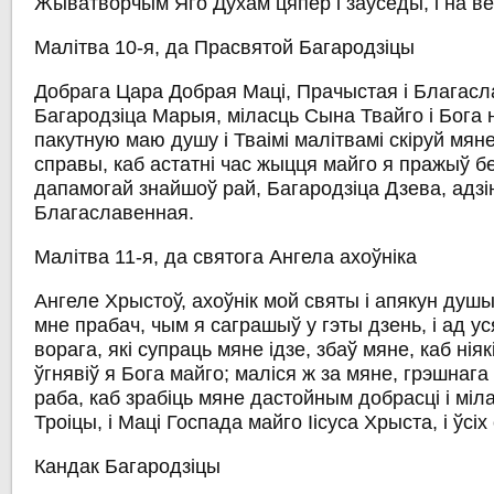
Жыватворчым Яго Духам цяпер і заўсёды, і на вёк
Малітва 10-я, да Прасвятой Багародзіцы
Добрага Цара Добрая Маці, Прачыстая і Благас
Багародзіца Марыя, міласць Сына Твайго і Бога 
пакутную маю душу і Тваімі малітвамі скіруй мян
справы, каб астатні час жыцця майго я пражыў бе
дапамогай знайшоў рай, Багародзіца Дзева, адзі
Благаславенная.
Малітва 11-я, да святога Ангела ахоўніка
Ангеле Хрыстоў, ахоўнік мой святы і апякун душы 
мне прабач, чым я саграшыў у гэты дзень, і ад ус
ворага, які супраць мяне ідзе, збаў мяне, каб нія
ўгнявіў я Бога майго; маліся ж за мяне, грэшнага
раба, каб зрабіць мяне дастойным добрасці і міл
Троіцы, і Маці Госпада майго Іісуса Хрыста, і ўсіх
Кандак Багародзіцы