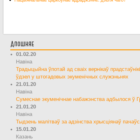
Апошняе
01.02.20
Навіна
Традыцыйна ўпотай ад сваіх вернікаў прадстаўнік
ўдзел у штогадовых экуменічных служэньнях
21.01.20
Навіна
Сумеснае экуменічнае набажэнства адбылося ў Г
21.01.20
Навіна
Тыдзень малітваў за адзінства хрысціянаў пачаўс
15.01.20
Казань