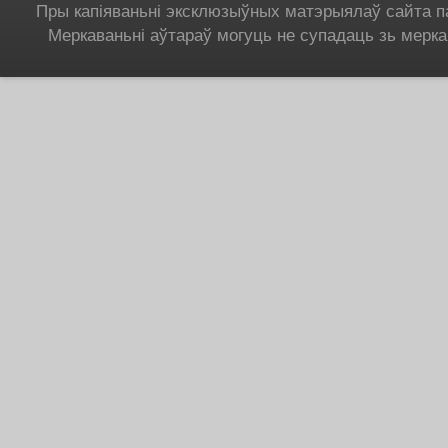
Пры капіяваньні эксклюзыўных матэрыялаў сайта п
Меркаваньні аўтараў могуць не супадаць зь мерка