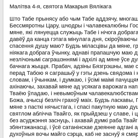
Малітва 4-я, святога Макарыя Вялікага
Што Табе прынясу або чым Табе аддзячу, многа
Бессмяротны Цару, шчодры і чалавекалюбны Госп
мяне, які лянуецца служыць Табе і нічога добрага
давёў да канца гэтага мінулага дня, скіроўваючы 
спасення душу маю? Будзь міласцівы да мяне, гр
ніякага добрага ўчынку, аднаві прапашчую маю 
незлічонымі саграшэннямі і адхілі ад мяне ўсе дум
бачнага жыцця. Прабач, адзіны Бязгрэшны, мае с
перад Табою я саграшыў у гэты дзень свядома і
словам, і ўчынкам, і думкаю, і ўсімі маімі пачуцця
ахінаючы, захавай мяне ад усякага варожага н
Тваёю ўладаю, і невымоўным чалавекалюбствам, 
Божа, ачысці безліч грахоў маіх. Будзь ласкавы, 
мяне з пасткі нячыстага, і спасі пакутную маю душ
святлом аблічча Твайго, як прыйдзеш у славе, і 
без асуджэння заснуць, і ахавай думкі раба Твайг
збянтэжанасці, і ўсё сатанінскае дзеянне адгані а
духоўныя вочы майго сэрца, каб не заснуў я смя