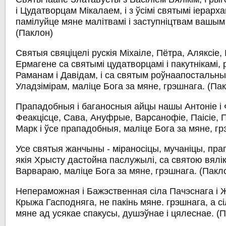
і Цудатворцам Мікалаем, і з ўсімі святымі іерарх
памілуйце мяне малітвамі і заступніцтвам вашым
(Паклон)
Святыя свяціцелі рускія Міхаіле, Пётра, Аляксіе, І
Ермагене са святымі цудатворцамі і пакутнікамі, р
Раманам і Давідам, і са святым роўнаапостальн
Уладзімірам, маліце Бога за мяне, грэшнага.
(Па
Прападобныя і баганосныя айцы нашы Антоніе і 
Феакцісце, Сава, Ануфрые, Варсанофіе, Паісіе, 
Марк і ўсе прападобныя, маліце Бога за мяне, г
Усе святыя жанчыны - міраносіцы, мучаніцы, пра
якія Хрысту дастойна паслужылі, са святою вялі
Варвараю, маліце Бога за мяне, грэшнага.
(Пакл
Непераможная і Бажэственная сіла Пачэснага і
Крыжа Гасподняга, не пакінь мяне. грэшнага, а 
мяне ад усякае спакусы, душэўнае і цялеснае.
(П