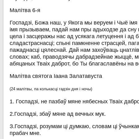
Малітва 6-я
Госпадзі, Божа наш, у Якога мы веруем і Чыё імя
імя прызываем, падай нам пры адыходзе да сну 
цела і засцеражы нас ад усякага летуцення і ад 
сладастраснасці; спыні памкненне страсцей, паг
пажаднасці цялеснай. Дай нам захоўваць цнатлів
словах; каб, праводзячы дабрадзейнае жыццё, м
абяцаных Тваіх даброт, бо Ты благаславёны на ве
Малітва святога Іаана Залатавуста
(24 малітвы, па колькасці гадзін дня і ночы)
1. Госпадзі, не пазбаў мяне нябесных Тваіх дабро
2.Госпадзі, збаў мяне ад вечных мук.
З.Госпадзі, розумам ці думкаю, словам ці ўчынка
прабач мне.