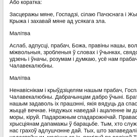
Або коратка:
Засцеражы мяне, Госпадзі, сілаю Пачэснага і Ж
Крыжа і захавай мяне ад усякага зла.
Малітва
Аслаб, адпусці, прабач, Божа, правіны нашы, вол
міжвольныя, зробленыя ў словах і ўчынках, свяд
удзень і ўначы, розумам і думкаю, усё нам прабач
Чалавекалюбны.
Малітва
Ненавіснікам і крыўдзіцелям нашым прабач, Госп
Чалавекалюбны. Дабрачынцам дабро ўчыні. Брат
нашым задаволь іх прашэнні, якія вядуць да спасе
жыццё вечнае. Нядужых наведай і ацаленне ім да
моры, кіруй. Падарожным спадарожнічай. Прав
хрысціянам дапамажы ў барацьбе. Тым, хто служ
нас грахоў адлушчэнне дай. Тых, што запаведалі