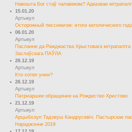
Навошта Бог стаў чалавекам? Адказвае мітрапалі
15.01.20
Артыкул
Осторожный пессимизм: итоги католического год
06.01.20
Артыкул
Пасланне да Ражджаства Хрыстовага мітрапаліта 
Заслаўскага ПАЎЛА
26.12.19
Артыкул
Кто хотел унии?
26.12.19
Артыкул
Патриаршее обращение на Рождество Христово
21.12.19
Артыкул
Арцыбіскуп Тадэвуш Кандрусевіч. Пастырскае па
Нараджэнне 2019
17.12.19