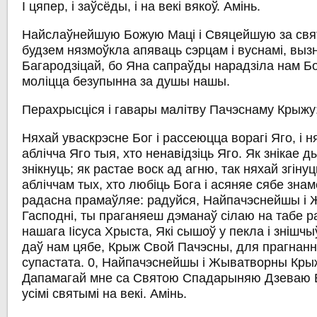
I цяпер, і заўсёды, і на векі вякоў. Амінь.
Найслаўнейшую Божую Маці і Свяцейшую за свя
будзем нязмоўкла апяваць сэрцам і вуснамі, вы
Багародзіцай, бо Яна сапраўды нарадзіла нам Бо
моліцца безупынна за душы нашы.
Перахрысціся і гавары малітву Пачэснаму Крыжу
Няхай уваскрэсне Бог і рассеюцца ворагі Яго, і н
аблічча Яго тыя, хто ненавідзіць Яго. Як знікае д
знікнуць; як растае воск ад агню, так няхай згін
абліччам тых, хто любіць Бога і асяняе сябе зна
радасна прамаўляе: радуйся, Найпачэснейшы і
Гасподні, ты праганяеш дэманаў сілаю на табе р
нашага Іісуса Хрыста, Які сышоў у пекла і знішчы
даў нам цябе, Крыж Свой Пачэсны, для прагнанн
супастата. 0, Найпачэснейшы і Жыватворны Крыж
Дапамагай мне са Святою Спадарыняю Дзеваю Б
усімі святымі на векі. Амінь.