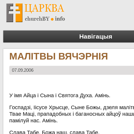
Навігацыя
МАЛІТВЫ ВЯЧЭРНІЯ
07.09.2006
У імя Айца і Сына і Святога Духа. Амінь.
Госпадзі, Іісусе Хрысце, Сыне Божы, дзеля малі
Твае Маці, прападобных і баганосных айцоў нашых
памілуй нас. Амінь.
Слава Табе, Божа наш, слава Табе.