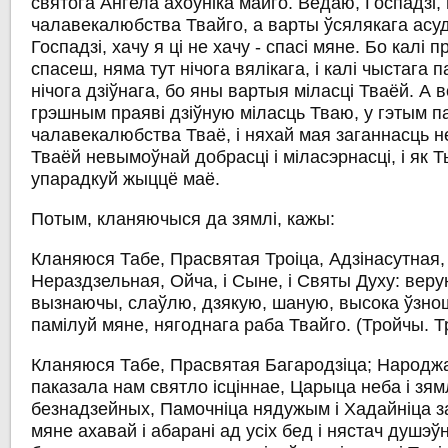
святога Ангела ахоўніка майго. Ведаю, Госпадзі,
чалавекалюбства Твайго, а варты ўсялякага асудж
Госпадзі, хачу я ці не хачу - спасі мяне. Бо калі 
спасеш, няма тут нічога вялікага, і калі чыстага 
нічога дзіўнага, бо яны вартыя міласці Тваёй. А 
грэшным праяві дзіўную міласць Тваю, у гэтым 
чалавекалюбства Тваё, і няхай мая заганнасць н
Тваёй невымоўнай добрасці і міласэрнасці, і як Т
упарадкуй жыццё маё.
Потым, кланяючыся да зямлі, кажы:
Кланяюся Табе, Прасвятая Троіца, Адзінасутная
Нераздзельная, Ойча, і Сыне, і Святы Духу: верую
вызнаючы, слаўлю, дзякую, шаную, высока ўзно
памілуй мяне, нягоднага раба Твайго.
(Тройчы. 
Кланяюся Табе, Прасвятая Багародзіца; Народ
паказала нам святло ісціннае, Царыца неба і зям
безнадзейных, Памочніца нядужым і Хадайніца за
мяне ахавай і абарані ад усіх бед і нястач душэўн