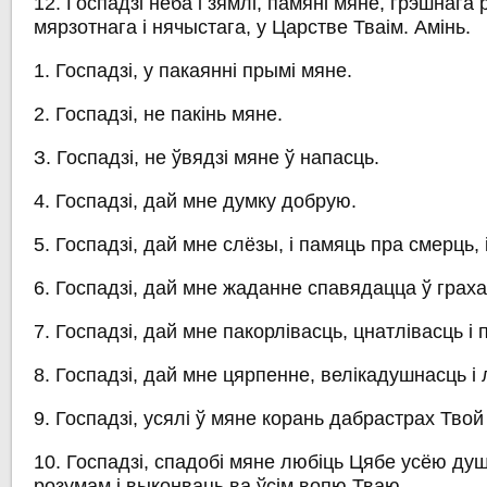
12. Госпадзі неба і зямлі, памяні мяне, грэшнага 
мярзотнага і нячыстага, у Царстве Тваім. Амінь.
1. Госпадзі, у пакаянні прымі мяне.
2. Госпадзі, не пакінь мяне.
З. Госпадзі, не ўвядзі мяне ў напасць.
4. Госпадзі, дай мне думку добрую.
5. Госпадзі, дай мне слёзы, і памяць пра смерць, 
6. Госпадзі, дай мне жаданне спавядацца ў граха
7. Госпадзі, дай мне пакорлівасць, цнатлівасць і
8. Госпадзі, дай мне цярпенне, велікадушнасць і
9. Госпадзі, усялі ў мяне корань дабрастрах Твой
10. Госпадзі, спадобі мяне любіць Цябе усёю ду
розумам і выконваць ва ўсім вопю Тваю.