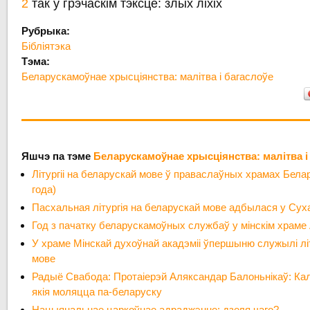
2
так у грэчаскім тэксце: злых ліхіх
Рубрыка:
Бібліятэка
Тэма:
Беларускамоўнае хрысціянства: малітва і багаслоўе
Яшчэ па тэме
Беларускамоўнае хрысціянства: малітва і
Літургіі на беларускай мове ў праваслаўных храмах Бела
года)
Пасхальная літургія на беларускай мове адбылася у Сух
Год з пачатку беларускамоўных службаў у мінскім храме 
У храме Мінскай духоўнай акадэміі ўпершыню служылі лі
мове
Радыё Свабода: Протаіерэй Аляксандар Балоньнікаў: Ка
якія моляцца па-беларуску
Нацыянальнае царкоўнае адраджэнне: дзеля чаго?