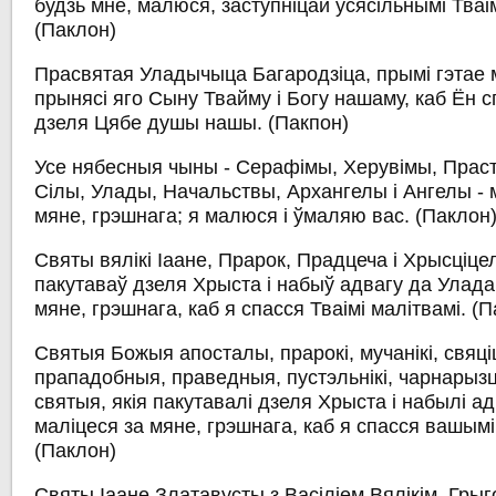
будзь мне, малюся, заступніцай усясільнымі Тваім
(Паклон)
Прасвятая Уладычыца Багародзіца, прымі гэтае 
прынясі яго Сыну Твайму і Богу нашаму, каб Ён с
дзеля Цябе душы нашы.
(Пакпон)
Усе нябесныя чыны - Серафімы, Херувімы, Прас
Сілы, Улады, Начальствы, Архангелы і Ангелы - 
мяне, грэшнага; я малюся і ўмаляю вас.
(Паклон
Святы вялікі Іаане, Прарок, Прадцеча і Хрысціцел
пакутаваў дзеля Хрыста і набыў адвагу да Улада
мяне, грэшнага, каб я спасся Тваімі малітвамі.
(П
Святыя Божыя апосталы, прарокі, мучанікі, свяціце
прападобныя, праведныя, пустэльнікі, чарнарызц
святыя, якія пакутавалі дзеля Хрыста і набылі а
маліцеся за мяне, грэшнага, каб я спасся вашымі
(Паклон)
Святы Іаане Златавусты з Васіліем Вялікім, Гр