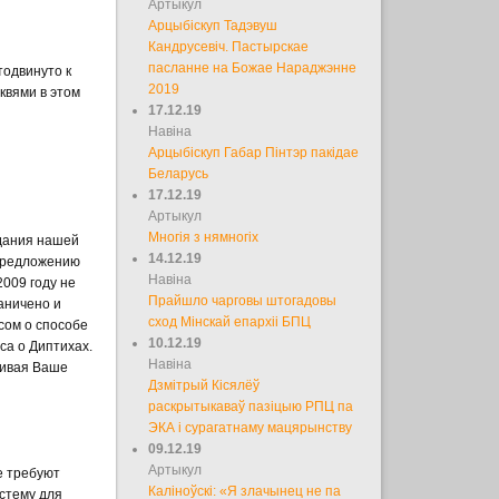
Артыкул
Арцыбіскуп Тадэвуш
Кандрусевіч. Пастырскае
пасланне на Божае Нараджэнне
одвинуто к
2019
квями в этом
17.12.19
Навіна
Арцыбіскуп Габар Пінтэр пакідае
Беларусь
17.12.19
Артыкул
Многія з нямногіх
едания нашей
14.12.19
 предложению
Навіна
009 году не
Прайшло чарговы штогадовы
аничено и
сход Мінскай епархіі БПЦ
сом о способе
10.12.19
са о Диптихах.
Навіна
шивая Ваше
Дзмітрый Кісялёў
раскрытыкаваў пазіцыю РПЦ па
ЭКА і сурагатнаму мацярынству
09.12.19
Артыкул
е требуют
Каліноўскі: «Я злачынец не па
стему для