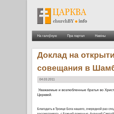
На галоўную
Пра партал
Навіны
Доклад на открыт
совещания в Шамбе
04.03.2011
Уважаемые и возлюбленные братья во Христ
Церквей.
Благодать в Троице Бога нашего, очередной раз спо
рассматривать, с Божьей помощью, будущий Свято