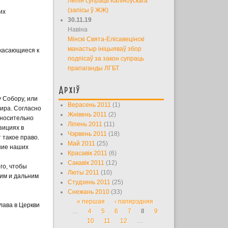
Лепін супраць Каліноўскага
(запісы ў ЖЖ)
их
30.11.19
Навіна
Мінскі Свята-Елісавецінскі
манастыр ініцыяваў збор
 касающиеся к
подпісаў за закон супраць
прапаганды ЛГБТ
Архіў
 Собору, или
Верасень 2011
(1)
ира. Согласно
Жнівень 2011
(2)
тносительно
Ліпень 2011
(11)
зициях в
Чэрвень 2011
(18)
 такое право.
Май 2011
(25)
ние наших
Красавік 2011
(6)
Сакавік 2011
(12)
го, чтобы
Люты 2011
(10)
ким и дальним
Студзень 2011
(25)
Снежань 2010
(33)
« першая
‹ папярэдняя
Старонкі
лава в Церкви
…
4
5
6
7
8
9
10
11
12
…