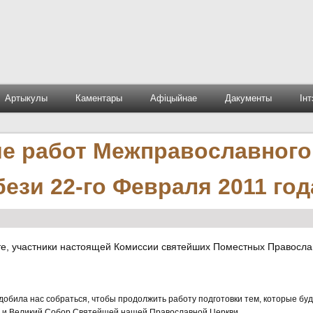
Артыкулы
Каментары
Афіцыйнае
Дакументы
Ін
ие работ Межправославного
зи 22-го Февраля 2011 год
е, участники настоящей Комиссии святейших Поместных Правосл
добила нас собраться, чтобы продолжить работу подготовки тем, которые бу
й и Великий Собор Святейшей нашей Православной Церкви.