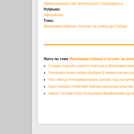
Официальный сайт Вселенского Патриархата
Рубрыка:
Афіцыйнае
Тэма:
Межправаслаўныя стасункі: на шляху да Сабору
Яшчэ па тэме
Межправаслаўныя стасункі: на шля
Создан подсайт нашего портала о Всеправослав
Усеправасланы сабор пройдзе ў чэрвені на востр
Час і месца Усеправасланага сабора пад пытанн
Христианско-этическая оценка законодательства
Зварот Усясветнага Патрыярха Варфаламея да кі