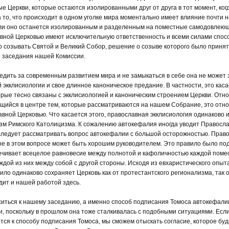
е Церкви, которые остаются изолированными друг от друга в тот момент, ког
 то, что происходит в одном уголке мира моментально имеет влияние почти 
если оно останется изолированным и разделенным на поместные самодовлею
вной Церковью имеют исключительную ответственность и всеми силами спос
но созывать Святой и Великий Собор, решение о созыве которого было принят
я заседания нашей Комиссии.
дить за современным развитием мира и не замыкаться в себе она не может 
экклисиологии и свое длинное каноническое предание. В частности, это каса
рые тесно связаны с экклисиологией и каноническим строением Церкви. Отн
дящийся в центре тем, которые рассматриваются на нашем Собрание, это от
ной Церковью. Что касается этого, православная экклисиология одинаково и
зм Римского Католицизма. К сожалению автокефалия иногда уводит Правосл
 следует рассматривать вопрос автокефалии с большой осторожностью. Прав
ое в этом вопросе может быть хорошим руководителем. Это правило было по
чивает всецелое равновесие между полнотой и кафоличностью каждой поме
дой из них между собой с другой стороны. Исходя из евхаристического опыта
ло одинаково сохраняет Церковь как от протестантского регионализма, так о
одит и нашей работой здесь.
ситься к нашему заседанию, а именно способ подписания Томоса автокефали
 поскольку в прошлом она тоже сталкивалась с подобными ситуациями. Есл
тся к способу подписания Томоса, мы сможем отыскать согласие, которое буд