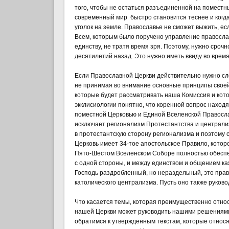
того, чтобы не остаться разъединенной на поместны
современный мир быстро становится теснее и когда
уголок на земле. Православье не сможет выжить, 
Всем, которым было поручено управление правосла
единству, не тратя время зря. Поэтому, нужно сроч
десятилетий назад. Это нужно иметь ввиду во врем
Если Православной Церкви действительно нужно сле
не принимая во внимание основные принципы своей 
которые будет рассматривать наша Комиссия и кото
экклисиологии понятно, что коренной вопрос нахо
поместной Церковью и Единой Вселенской Православ
исключает регионализм Протестантства и централи
в протестантскую сторону регионализма и поэтому
Церковь имеет 34-тое апостольское Правило, котор
Пято-Шестом Вселенском Соборе полностью обеспе
с одной стороны, и между единством и общением каж
Господь раздробленный, но нераздельный, это прави
католического централизма. Пусть оно также руков
Что касается темы, которая преимущественно отно
нашей Церкви может руководить нашими решениями,
обратимся к утвержденным текстам, которые относя