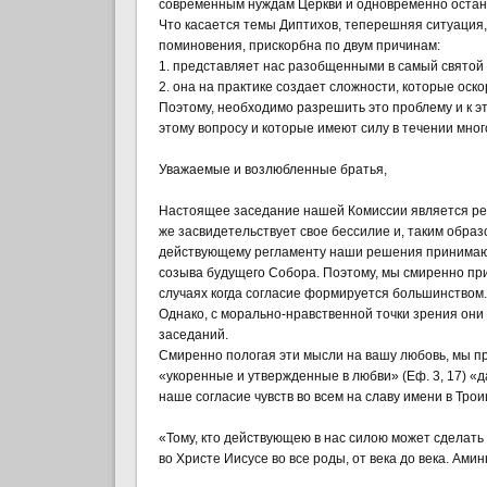
современным нуждам Церкви и одновременно остан
Что касается темы Диптихов, теперешняя ситуация,
поминовения, прискорбна по двум причинам:
1. представляет нас разобщенными в самый святой
2. она на практике создает сложности, которые оск
Поэтому, необходимо разрешить это проблему и к э
этому вопросу и которые имеют силу в течении мног
Уважаемые и возлюбленные братья,
Настоящее заседание нашей Комиссии является реш
же засвидетельствует свое бессилие и, таким обра
действующему регламенту наши решения принимаютс
созыва будущего Собора. Поэтому, мы смиренно пр
случаях когда согласие формируется большинством.
Однако, с морально-нравственной точки зрения он
заседаний.
Смиренно пологая эти мысли на вашу любовь, мы п
«укоренные и утвержденные в любви» (Еф. 3, 17) «
наше согласие чувств во всем на славу имени в Трои
«Тому, кто действующею в нас силою может сделать
во Христе Иисусе во все роды, от века до века. Аминь