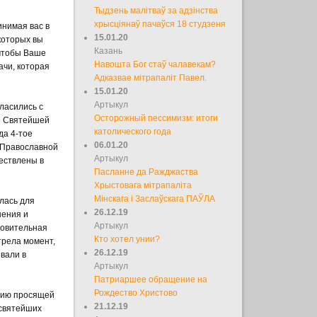
Тыдзень малітваў за адзінства
хрысціянаў пачаўся 18 студзеня
инимая вас в
15.01.20
которых вы
Казань
 чтобы Ваше
Навошта Бог стаў чалавекам?
чи, которая
Адказвае мітрапаліт Павел.
15.01.20
Артыкул
ласились с
Осторожный пессимизм: итоги
й Святейшей
католического года
да 4-тое
06.01.20
 Православной
Артыкул
ествлены в
Пасланне да Ражджаства
Хрыстовага мітрапаліта
Мінскага і Заслаўскага ПАЎЛА
лась для
26.12.19
шения и
Артыкул
товительная
Кто хотел унии?
трела момент,
26.12.19
вали в
Артыкул
Патриаршее обращение на
Рождество Христово
лию просящей
21.12.19
есвятейших