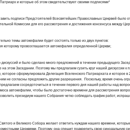
 Патриарх и которые об этом свидетельствуют своими подписями*
тавить подписи Предстоятелей Всесвятейших Православных Цекрвей было от
льной Комиссии для его рассмотрения и достижения консенсуса между Цер
тельно темы автокефалии будет состоять только из двух пунктов:
аря которому провозглашается автокефалия определенной Церкви;
го дискуссий и было сделано много предложений в течении предыдущего Зас
ие на этом Заседании. Поэтому мы предлагаем сузить круг нашей дискуссии к
 которое сформулировала Делегация Вселенского Патриархата и которое в 2
 ним не согласны предложить другие разрешения. Поскольку, время очень огр
предлагаем сосредоточиться в течении первого дня нашей работы над вопро
омоса автокефалии, чтобы было достаточно времени для рассмотрения вопро
позволить президиум нашего Собрания четко соблюдать график работ, испра
Святого и Великого Собора желает ответить нуждам нашего времени, которы
поместными Церквями. Поэтому, она спешит подкрепить свою синодальную си