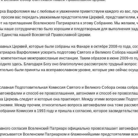
рха Варфоломея мы с любовью и уважением приветствуем каждого из вас, пр
 и просим вас передать уважаемым предстоятелям Церквей, представителям, 
вет на приглашение Вселенского Патриархата к этому Собранию. Мы желаем,
бы наше сотрудничество было хорошим и плодотворным для выполнения зада
ии Единства нашей Всесвятой Православной Церкви.
вных Церквей, которые были собраны на Фанаре в октябре 2008-го года, сог
атриарха Варфоломея ускорить подготовку Святого и Великого Собора наше
 компетентные межправосланые инстанции. Таким образом в июне 2009-го го
дило здесь. Благодаря Богу оно благополучно рассмотрело трудный вопрос
тельно были приняты на всеправославном уровне, которые уже сейчас осущ
славная Подготовительная Комиссия Святого и Великого Собора снова собра
 автокефалии и способ ее провозглашения, автономия и способ ее провозгла
а Церковь следует и которые она практикует. Между этими вопросами Подго
ономии. Между прочим, относительно вопроса автокефалии она тоже рассмо
брании Комиссия в 1993 году и пришла к согласию, которое засвидетельство
лавного согласия Вселенский Патриарх официально провозглашает автокефа
подписывается Вселенским Патриархом и блаженнийшими предстоятелями вс