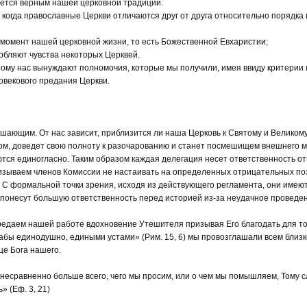
ется верным нашей церковной традиции.
 когда православные Церкви отличаются друг от друга относительно порядка 
 момент нашей церковной жизни, то есть Божественной Евхаристии;
орбляют чувства некоторых Церквей.
тому нас вынуждают полномочия, которые мы получили, имея ввиду критерии
овекового предания Церкви.
ающим. От нас зависит, приблизится ли наша Церковь к Святому и Великому
зом, доведет свою полноту к разочарованию и станет посмешищем внешнего м
я единогласно. Таким образом каждая делегация несет ответственность о
изываем членов Комиссии не настаивать на определенных отрицательных по
 С формальной точки зрения, исходя из действующего регламента, они имеют
и понесут большую ответственность перед историей из-за неудачное проведе
редаем нашей работе вдохновение Утешителя призывая Его благодать для то
дабы единодушно, едиными устами» (Рим. 15, 6) мы провозглашали всем близ
це Бога нашего.
 несравненно больше всего, чего мы просим, или о чем мы помышляем, Тому с
» (Еф. 3, 21)