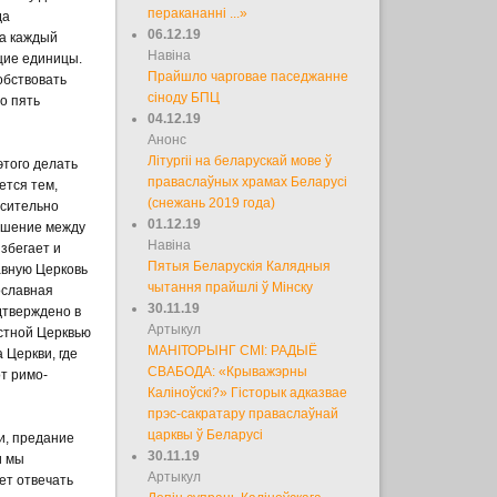
перакананні ...»
да
06.12.19
на каждый
Навіна
щие единицы.
Прайшло чарговае паседжанне
обствовать
сіноду БПЦ
о пять
04.12.19
Анонс
Літургіі на беларускай мове ў
этого делать
праваслаўных храмах Беларусі
ется тем,
(снежань 2019 года)
осительно
01.12.19
ношение между
Навіна
збегает и
Пятыя Беларускія Калядныя
авную Церковь
чытання прайшлі ў Мінску
ославная
30.11.19
дтверждено в
Артыкул
стной Церквью
МАНІТОРЫНГ СМІ: РАДЫЁ
 Церкви, где
СВАБОДА: «Крыважэрны
т римо-
Каліноўскі?» Гісторык адказвае
прэс-сакратару праваслаўнай
царквы ў Беларусі
и, предание
30.11.19
и мы
Артыкул
ет отвечать