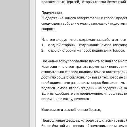
православных Церквей, которых созвал Вселенский
Примечание:
*Содержание Томоса авторкефалии и способ предс
следующему собранию межправославной подготовите
вопросе.
Из этого следует, что ожидаемая нас работа относи
1.
с одной стороны – содержание Томоса, благод
2.
с другой стороны – способ подписания Томоса.
Поскольку вокруг последнего пункта возникало мно
Комиссии – не стоит тратить время на их повторен
относительно способа подписи Томоса автокефалии,
достигло общего согласия, призывая тех, которые с
необходимо тоже разрешить вопрос Диптихов – мы 
подписи Томоса; второй же день – на содержание Т
Если вы одобряете это предложение, я прошу вас 
понимание и сотрудничество.
Уважаемые и возлюбленные братья,
Православная Церковь, которая решилась к созыву 
более близкой и интенсивной коммуникации между 