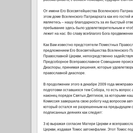
От имени Его Всесвятейшества Вселенского Патриа
этом доме Вселенского Патриархата как его гостей
являетесь – нашу благодарность за их быстрый от
пребывание здесь было удовлетворительным и что
лежит на нас. Во славу всеблагого Бога продвижен
Как Вам известно предстоятели Поместных Правосла
предложением Его Всесвятейшества Вселенского П
Православной Церкви, непосредственно задействуя
Предсоборное Всеправославное Совещание происхо
Диаспоры, принимая решения, которые удовлетвори
православной диаспоре.
В продолжении этого в декабре 2009 года межправо
подготовки оставшихся тем Собора, то есть вопрос
наконец порядок Святых Диптихов, за которыми наш
Комиссия завершила свою роботу над вопросом авт
который остался не разрешенным на предыдущем со
подписанных деяниях как следует:
3 в) выражая согласие Матери Церкви и всеправос
Церкви, издавая Томос автокефалии. Этот Томос 