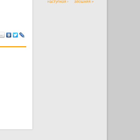
наступная ›
апошняя »
а…