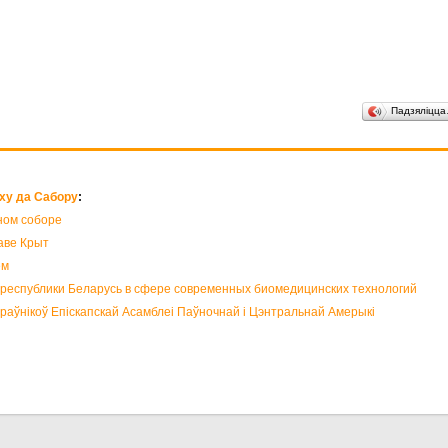
Падзяліцц
ху да Сабору
:
ном соборе
аве Крыт
ем
 республики Беларусь в сфере современных биомедицинских технологий
раўнікоў Епіскапскай Асамблеі Паўночнай і Цэнтральнай Амерыкі