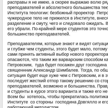
расправы я не имею, а скорее выражаю волю ря
преподавателей и абсолютного большинства тек
Института теологии: безбожный проректор Петро
чужеродное тело не прижился в Институте, внес
разделение и смуту, чего и следовало ожидать. В
его убрали. По-крайней мере студентов это точно 
большинство преподавателей.
Преподавателям, которые знают и видят ситуац
и глубже чем студенты, этого будет мало, потому
сами принять активный выбор нового проректор
опасаются, что таким же варварским способом ка
Петровским, туда будет посажен друг господина
священнник Александр Шимбалев. Тогда, по о
ситуация будет еще хуже чем с Петровским, и в 
последует жесткий отпор такому решению со ст
преподавателей, возможно и большинства. Правд
и студенты в курсе этого варианта и также его н
Всем бы хотелось, чтобы прекратилась политик
Институте со стороны господина Довгялло и его
работающей методистом.