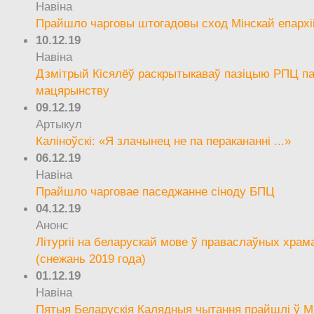
Навіна
Прайшло чарговы штогадовы сход Мінскай епархі
10.12.19
Навіна
Дзмітрый Кісялёў раскрытыкаваў пазіцыю РПЦ па
мацярынству
09.12.19
Артыкул
Каліноўскі: «Я злачынец не па перакананні ...»
06.12.19
Навіна
Прайшло чарговае паседжанне сіноду БПЦ
04.12.19
Анонс
Літургіі на беларускай мове ў праваслаўных храм
(снежань 2019 года)
01.12.19
Навіна
Пятыя Беларускія Калядныя чытання прайшлі ў М