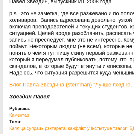
Павел Звездин, выпускник ИТ 2008 года.
p.s. это не заметка, где все разжевано и по поло
холиваров. Запись адресована довольно узкой 
включая преподавателей и текущих студентов, 
ситуацией. Целей вроде разоблачить, расписать чь
запись не преследует, мне это не интересно. Ком
поймут. Некоторым людям (не всем), которые не 
понять о чем я тут пишу скину первый разжеванн
который я передумал публиковать, потому что 
скандалов, в которые будут втянуты и епископы, 
Надеюсь, что ситуация разрешится куда меньши
Блог Павла Звездина (sternman) "Лучше поздно, 
Звездин Павел
Рубрыка:
Каментар
Тэма:
Капліца супраць рэктарата: канфлікт у Інстытуце тэалогіі 