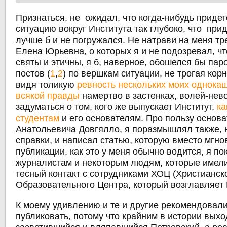
Признаться, не ожидал, что когда-нибудь придет
ситуацию вокруг Института так глубоко, что прид
лучше б и не погружался. Не натрави на меня т
Елена Юрьевна, о которых я и не подозревал, чт
святы и этичны, я б, наверное, обошелся бы пар
постов (
1
,
2
) по вершкам ситуации, не трогая кор
видя толикую
ревность нескольких моих однока
всякой правды
намертво в застенках, волей-не
задуматься о том, кого же выпускает Институт,
ка
студентам
и его основателям. Про пользу основа
Анатольевича Довгялло, я поразмышлял также, 
справки, и написал статью, которую вместо мгн
публикации, как это у меня обычно водится, я п
журналистам и некоторым людям, которые имели
тесный контакт с сотрудниками ХОЦ (Христианск
Образовательного Центра, который возглавляет Г
К моему удивлению и те и другие рекомендовали
публиковать, потому что крайним в истории выхо