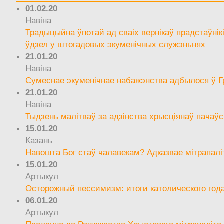
01.02.20
Навіна
Традыцыйна ўпотай ад сваіх вернікаў прадстаўнік
ўдзел у штогадовых экуменічных служэньнях
21.01.20
Навіна
Сумеснае экуменічнае набажэнства адбылося ў Г
21.01.20
Навіна
Тыдзень малітваў за адзінства хрысціянаў пачаўс
15.01.20
Казань
Навошта Бог стаў чалавекам? Адказвае мітрапалі
15.01.20
Артыкул
Осторожный пессимизм: итоги католического год
06.01.20
Артыкул