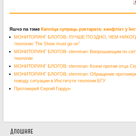
Яшчэ па тэме
Капліца супраць рэктарата: канфлікт у Інс
МОНИТОРИНГ БЛОГОВ: ЛУЧШЕ ПОЗДНО, ЧЕМ НИКОГДА
теологии: The Show must go on"
МОНИТОРИНГ БЛОГОВ: sternman: Вопрошающим по ситу
теологии
МОНИТОРИНГ БЛОГОВ: sternman: Козни против отца Сер
МОНИТОРИНГ БЛОГОВ: sternman: Обращение протоиерея
поводу ситуации в Институте теологии БГУ
Протоиерей Сергий Гордун
Апошняе