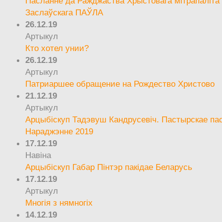
Пасланне да Ражджаства Хрыстовага мітрапаліта 
Заслаўскага ПАЎЛА
26.12.19
Артыкул
Кто хотел унии?
26.12.19
Артыкул
Патриаршее обращение на Рождество Христово
21.12.19
Артыкул
Арцыбіскуп Тадэвуш Кандрусевіч. Пастырскае па
Нараджэнне 2019
17.12.19
Навіна
Арцыбіскуп Габар Пінтэр пакідае Беларусь
17.12.19
Артыкул
Многія з нямногіх
14.12.19