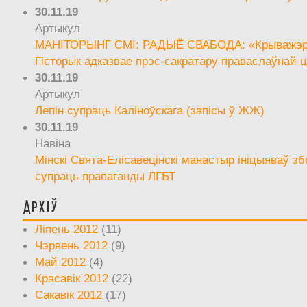
30.11.19
Артыкул
МАНІТОРЫНГ СМІ: РАДЫЁ СВАБОДА: «Крыважэрн
Гісторык адказвае прэс-сакратару праваслаўнай ц
30.11.19
Артыкул
Лепін супраць Каліноўскага (запісы ў ЖЖ)
30.11.19
Навіна
Мінскі Свята-Елісавецінскі манастыр ініцыяваў зб
супраць прапаганды ЛГБТ
Архіў
Ліпень 2012
(11)
Чэрвень 2012
(9)
Май 2012
(4)
Красавік 2012
(22)
Сакавік 2012
(17)