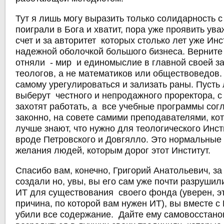
Тут я лишь могу выразить только солидарность 
поиграли в Бога и хватит, пора уже проявить ув
счет и за авторитет которых столько лет уже Инс
надежной оболочкой большого бизнеса. Верните 
отняли - мир и единомыслие в главной своей з
теологов, а не математиков или обществоведов.
самому урегулироваться и зализать раны. Пусть
выберут честного и непродажного проректора, с
захотят работать, а все учебные программы со
законно, на совете самими преподавателями, ко
лучше знают, что нужно для теологического Инст
вроде Петровского и Довгялло. Это нормальные
желания людей, которым дорог этот Институт.
Спасибо вам, конечно, Григорий Анатольевич, за 
создали но, увы, вы его сам уже почти разруши
ИТ для существования своего фонда (уверен, э
причина, по которой вам нужен ИТ), вы вместе с
убили все содержание. Дайте ему самовосстано