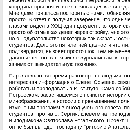
засветившийся и вляпавшийся Петровский, а ре
координаторы почти всех темных дел как всегда 
Мне даже пришлось поспорить с ними, объясняя,
просто. В ответ я получил заверение, что один 
глазами видел в ХОЦ один документ, который св
просто об отмывках денег через стройку, мне эт
но о надувательстве некоторых так сказать "осо
студентов. Дело это пятилетней давности что ли,
подтвердится, вызовет просто шок. Тем не менее
давно известно, в том числе журналистам, котор
занимают выжидательную позицию.
Параллельно во время разговоров с людьми, по
интересная информация о Елене Юрьевне, связа
работать и преподавать в Институте. Само собой
Петровском, засветившемся в нечистой истории 
минобразования, в истории с превышением пол
изменении программ в обход учебного совета, п
студентов против о. Сергия, клевете на препод
и иподиакона Святослава Рогальского. Проект "П
он не был выгоден господину Григорию Анатоль