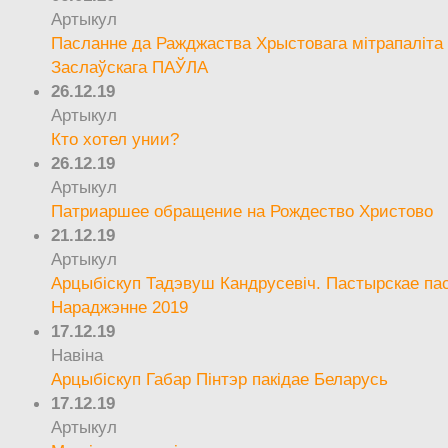
Артыкул
Пасланне да Ражджаства Хрыстовага мітрапаліта 
Заслаўскага ПАЎЛА
26.12.19
Артыкул
Кто хотел унии?
26.12.19
Артыкул
Патриаршее обращение на Рождество Христово
21.12.19
Артыкул
Арцыбіскуп Тадэвуш Кандрусевіч. Пастырскае па
Нараджэнне 2019
17.12.19
Навіна
Арцыбіскуп Габар Пінтэр пакідае Беларусь
17.12.19
Артыкул