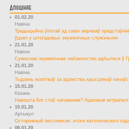
Апошняе
01.02.20
Навіна
Традыцыйна ўпотай ад сваіх вернікаў прадстаўнік
ўдзел у штогадовых экуменічных служэньнях
21.01.20
Навіна
Сумеснае экуменічнае набажэнства адбылося ў Г
21.01.20
Навіна
Тыдзень малітваў за адзінства хрысціянаў пачаўс
15.01.20
Казань
Навошта Бог стаў чалавекам? Адказвае мітрапалі
15.01.20
Артыкул
Осторожный пессимизм: итоги католического год
06.01.20