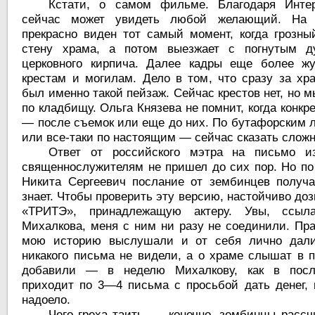
Кстати, о самом фильме. Благодаря Интер
сейчас может увидеть любой желающий. На ч
прекрасно виден тот самый момент, когда грозны
стену храма, а потом выезжает с погнутым д
церковного кирпича. Далее кадры еще более жу
крестам и могилам. Дело в том, что сразу за хр
был именно такой пейзаж. Сейчас крестов нет, но 
по кладбищу. Ольга Князева не помнит, когда конкр
— после съемок или еще до них. По бутафорским л
или все-таки по настоящим — сейчас сказать сложн
Ответ от российского мэтра на письмо 
священнослужителям не пришел до сих пор. Но по
Никита Сергеевич послание от зембинцев получ
знает. Чтобы проверить эту версию, настойчиво до
«ТРИТЭ», принадлежащую актеру. Увы, ссыла
Михалкова, меня с ним ни разу не соединили. Пр
мою историю выслушали и от себя лично дали 
никакого письма не видели, а о храме слышат в 
добавили — в неделю Михалкову, как в посл
приходит по 3—4 письма с просьбой дать денег, 
надоело.
Чего греха таить, — конечно, зембинцы расс