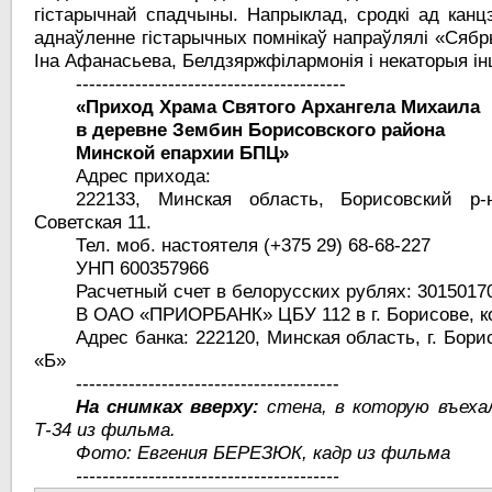
гістарычнай спадчыны. Напрыклад, сродкі ад канц
аднаўленне гістарычных помнікаў напраўлялі «Сябры
Іна Афанасьева, Белдзяржфілармонія і некаторыя і
-----------------------------------------
«Приход Храма Святого
Архангела Михаила
в деревне Зембин Борисовского района
Минской епархии БПЦ»
Адрес прихода:
222133, Минская область, Борисовский р-
Советская 11.
Тел. моб. настоятеля (+375 29) 68-68-227
УНП 600357966
Расчетный счет в белорусских рублях: 3015017
В ОАО «ПРИОРБАНК» ЦБУ 112 в г. Борисове, к
Адрес банка: 222120, Минская область, г. Борис
«Б»
----------------------------------------
На снимках вверху:
стена, в которую въеха
Т-34 из фильма.
Фото: Евгения БЕРЕЗЮК, кадр из фильма
----------------------------------------