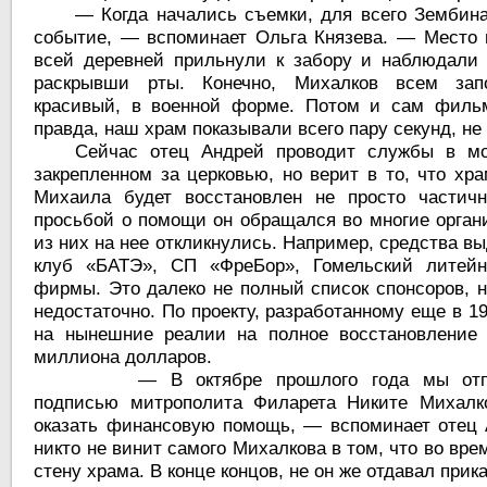
— Когда начались съемки, для всего Зембин
событие, — вспоминает Ольга Князева. — Место 
всей деревней прильнули к забору и наблюдали
раскрывши рты. Конечно, Михалков всем зап
красивый, в военной форме. Потом и сам фильм
правда, наш храм показывали всего пару секунд, не
Сейчас отец Андрей проводит службы в мо
закрепленном за церковью, но верит в то, что хра
Михаила будет восстановлен не просто частичн
просьбой о помощи он обращался во многие орган
из них на нее откликнулись. Например, средства 
клуб «БАТЭ», СП «ФреБор», Гомельский литейн
фирмы. Это далеко не полный список спонсоров, 
недостаточно. По проекту, разработанному еще в 19
на нынешние реалии на полное восстановление 
миллиона долларов.
— В октябре прошлого года мы от
подписью митрополита Филарета Никите Михалко
оказать финансовую помощь, — вспоминает отец 
никто не винит самого Михалкова в том, что во вр
стену храма. В конце концов, не он же отдавал прика