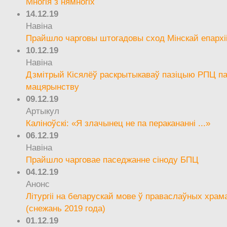
Многія з нямногіх
14.12.19
Навіна
Прайшло чарговы штогадовы сход Мінскай епархі
10.12.19
Навіна
Дзмітрый Кісялёў раскрытыкаваў пазіцыю РПЦ па
мацярынству
09.12.19
Артыкул
Каліноўскі: «Я злачынец не па перакананні ...»
06.12.19
Навіна
Прайшло чарговае паседжанне сіноду БПЦ
04.12.19
Анонс
Літургіі на беларускай мове ў праваслаўных храм
(снежань 2019 года)
01.12.19