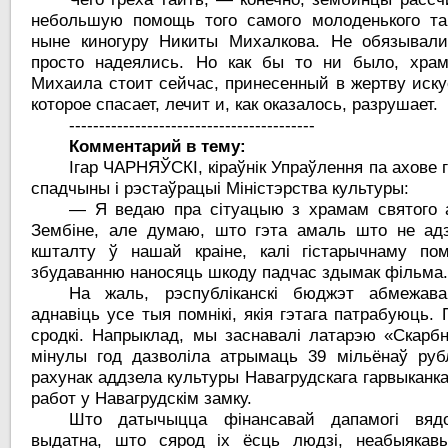
небольшую помощь того самого молоденького та
ныне киногуру Никиты Михалкова. Не обязывали
просто надеялись. Но как бы то ни было, храм
Михаила стоит сейчас, принесенный в жертву иску
которое спасает, лечит и, как оказалось, разрушает.
-----------------------------------------
Комментарий в тему:
Ігар ЧАРНЯЎСКІ, кіраўнік Упраўлення па ахове 
спадчыны і рэстаўрацыі Міністэрства культуры:
— Я ведаю пра сітуацыю з храмам святого а
Зембіне, але думаю, што гэта амаль што не адз
кшталту ў нашай краіне, калі гістарычнаму пом
збудаванню наносяць шкоду падчас здымак фільма
На жаль, рэспубліканскі бюджэт абмежав
аднавіць усе тыя помнікі, якія гэтага патрабуюць.
сродкі. Напрыклад, мы заснавалі латарэю «Скарбні
мінулы год дазволіла атрымаць 39 мільёнаў рубл
рахунак аддзела культуры Навагрудскага гарвыканк
работ у Навагрудскім замку.
Што датычыцца фінансавай дапамогі вяд
выдатна, што сярод іх ёсць людзі, неабыякавы