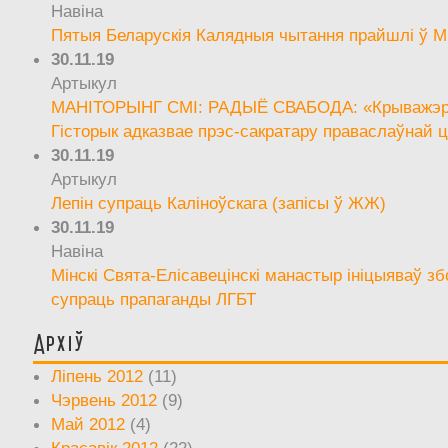
Навіна
Пятыя Беларускія Калядныя чытання прайшлі ў М
30.11.19
Артыкул
МАНІТОРЫНГ СМІ: РАДЫЁ СВАБОДА: «Крыважэрн
Гісторык адказвае прэс-сакратару праваслаўнай ц
30.11.19
Артыкул
Лепін супраць Каліноўскага (запісы ў ЖЖ)
30.11.19
Навіна
Мінскі Свята-Елісавецінскі манастыр ініцыяваў зб
супраць прапаганды ЛГБТ
Архіў
Ліпень 2012
(11)
Чэрвень 2012
(9)
Май 2012
(4)
Красавік 2012
(22)