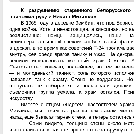
К разрушению старинного белорусского
приложил руку и Никита Михалков
В 1965 году в деревне Зембин, что под Борис
одна война. Хоть и ненастоящая, а киношная, но в
реалистично: немцы защищались, наши на
режиссера картины «Перекличка» был такой: фаши
в церкви, в то время как советский Т-34 проламыва
внутрь, сея среди врагов панику и ужас. На декор
решили использовать местный храм Святого А
Святотатство, конечно, полнейшее, но тем не мен
— и молоденький танкист, роль которого исполня
направил танк к храму. Стена не поддалась. Но
отступать не собирался: использовали динами
съемочная группа уехала, а храм остался. При
искусству.
Вместе с отцом Андреем, настоятелем храма
Михаила, мы стоим как раз на том самом месте,
назад еще была алтарная стена, а теперь остались
— Сами видите, толщина стены около метр
изготавливали в начале прошлого века вручную в