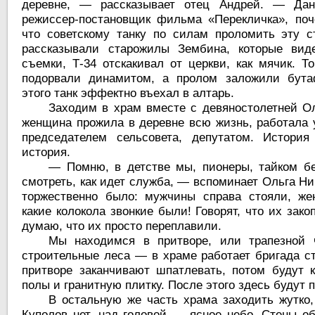
деревне, — рассказывает отец Андрей. — Дан
режиссер-постановщик фильма «Перекличка», поч
что советскому танку по силам проломить эту ст
рассказывали старожилы Зембина, которые виде
съемки, Т-34 отскакивал от церкви, как мячик. Т
подорвали динамитом, а пролом заложили бута
этого танк эффектно въехал в алтарь.
Заходим в храм вместе с девяностолетней Ол
женщина прожила в деревне всю жизнь, работала 
председателем сельсовета, депутатом. Истор
история.
— Помню, в детстве мы, пионеры, тайком б
смотреть, как идет служба, — вспоминает Ольга Ни
торжественно было: мужчины справа стояли, ж
какие колокола звонкие были! Говорят, что их зако
думаю, что их просто переплавили.
Мы находимся в притворе, или трапезной ч
строительные леса — в храме работает бригада с
притворе заканчивают шпатлевать, потом будут к
полы и гранитную плитку. После этого здесь будут 
В остальную же часть храма заходить жутко,
Куполов нет, над головой — ясное небо. Стены о