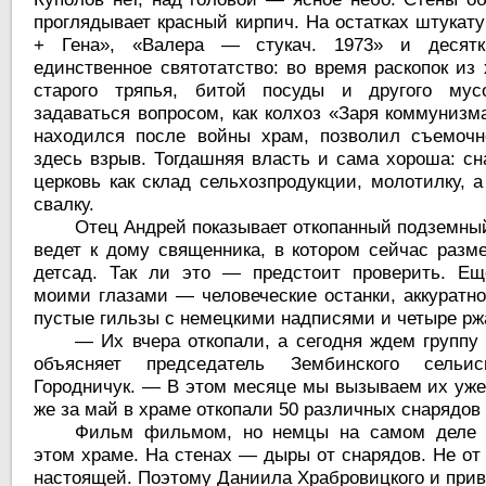
проглядывает красный кирпич. На остатках штукат
+ Гена», «Валера — стукач. 1973» и десятк
единственное святотатство: во время раскопок из
старого тряпья, битой посуды и другого мус
задаваться вопросом, как колхоз «Заря коммунизм
находился после войны храм, позволил съемочн
здесь взрыв. Тогдашняя власть и сама хороша: с
церковь как склад сельхозпродукции, молотилку, 
свалку.
Отец Андрей показывает откопанный подземный
ведет к дому священника, в котором сейчас разм
детсад. Так ли это — предстоит проверить. Ещ
моими глазами — человеческие останки, аккуратно
пустые гильзы с немецкими надписями и четыре рж
— Их вчера откопали, а сегодня ждем группу
объясняет председатель Зембинского сельи
Городничук. — В этом месяце мы вызываем их уже 
же за май в храме откопали 50 различных снарядов
Фильм фильмом, но немцы на самом деле 
этом храме. На стенах — дыры от снарядов. Не от
настоящей. Поэтому Даниила Храбровицкого и прив