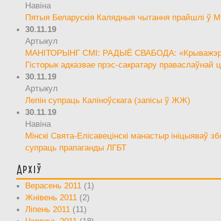
Навіна
Пятыя Беларускія Калядныя чытання прайшлі ў М
30.11.19
Артыкул
МАНІТОРЫНГ СМІ: РАДЫЁ СВАБОДА: «Крыважэрн
Гісторык адказвае прэс-сакратару праваслаўнай ц
30.11.19
Артыкул
Лепін супраць Каліноўскага (запісы ў ЖЖ)
30.11.19
Навіна
Мінскі Свята-Елісавецінскі манастыр ініцыяваў зб
супраць прапаганды ЛГБТ
Архіў
Верасень 2011
(1)
Жнівень 2011
(2)
Ліпень 2011
(11)
Чэрвень 2011
(18)