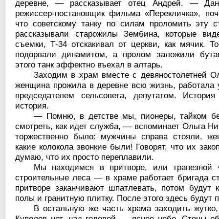
деревне, — рассказывает отец Андрей. — Дан
режиссер-постановщик фильма «Перекличка», поч
что советскому танку по силам проломить эту ст
рассказывали старожилы Зембина, которые виде
съемки, Т-34 отскакивал от церкви, как мячик. Т
подорвали динамитом, а пролом заложили бута
этого танк эффектно въехал в алтарь.
Заходим в храм вместе с девяностолетней Ол
женщина прожила в деревне всю жизнь, работала 
председателем сельсовета, депутатом. Истор
история.
— Помню, в детстве мы, пионеры, тайком б
смотреть, как идет служба, — вспоминает Ольга Ни
торжественно было: мужчины справа стояли, ж
какие колокола звонкие были! Говорят, что их зако
думаю, что их просто переплавили.
Мы находимся в притворе, или трапезной ч
строительные леса — в храме работает бригада с
притворе заканчивают шпатлевать, потом будут к
полы и гранитную плитку. После этого здесь будут 
В остальную же часть храма заходить жутко,
Куполов нет, над головой — ясное небо. Стены о