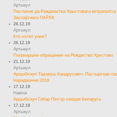
Артыкул
Пасланне да Ражджаства Хрыстовага мітрапаліта 
Заслаўскага ПАЎЛА
26.12.19
Артыкул
Кто хотел унии?
26.12.19
Артыкул
Патриаршее обращение на Рождество Христово
21.12.19
Артыкул
Арцыбіскуп Тадэвуш Кандрусевіч. Пастырскае па
Нараджэнне 2019
17.12.19
Навіна
Арцыбіскуп Габар Пінтэр пакідае Беларусь
17.12.19
Артыкул