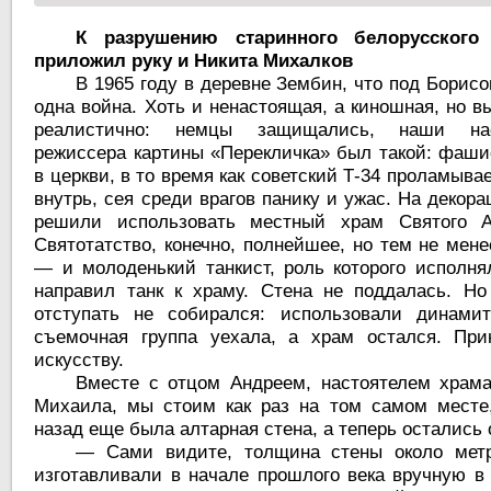
К разрушению старинного белорусского
приложил руку и Никита Михалков
В 1965 году в деревне Зембин, что под Борис
одна война. Хоть и ненастоящая, а киношная, но в
реалистично: немцы защищались, наши на
режиссера картины «Перекличка» был такой: фаши
в церкви, в то время как советский Т-34 проламыва
внутрь, сея среди врагов панику и ужас. На декор
решили использовать местный храм Святого А
Святотатство, конечно, полнейшее, но тем не мен
— и молоденький танкист, роль которого исполня
направил танк к храму. Стена не поддалась. Но
отступать не собирался: использовали динами
съемочная группа уехала, а храм остался. При
искусству.
Вместе с отцом Андреем, настоятелем храма
Михаила, мы стоим как раз на том самом месте,
назад еще была алтарная стена, а теперь остались
— Сами видите, толщина стены около метр
изготавливали в начале прошлого века вручную в