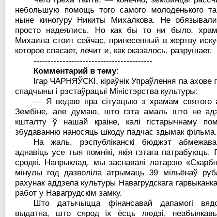
небольшую помощь того самого молоденького та
ныне киногуру Никиты Михалкова. Не обязывали
просто надеялись. Но как бы то ни было, храм
Михаила стоит сейчас, принесенный в жертву иску
которое спасает, лечит и, как оказалось, разрушает.
-----------------------------------------
Комментарий в тему:
Ігар ЧАРНЯЎСКІ, кіраўнік Упраўлення па ахове 
спадчыны і рэстаўрацыі Міністэрства культуры:
— Я ведаю пра сітуацыю з храмам святого а
Зембіне, але думаю, што гэта амаль што не адз
кшталту ў нашай краіне, калі гістарычнаму пом
збудаванню наносяць шкоду падчас здымак фільма
На жаль, рэспубліканскі бюджэт абмежав
аднавіць усе тыя помнікі, якія гэтага патрабуюць.
сродкі. Напрыклад, мы заснавалі латарэю «Скарбні
мінулы год дазволіла атрымаць 39 мільёнаў рубл
рахунак аддзела культуры Навагрудскага гарвыканк
работ у Навагрудскім замку.
Што датычыцца фінансавай дапамогі вяд
выдатна, што сярод іх ёсць людзі, неабыякавы