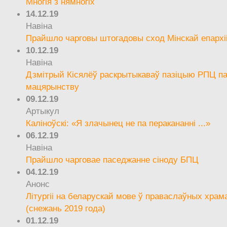
Многія з нямногіх
14.12.19
Навіна
Прайшло чарговы штогадовы сход Мінскай епархі
10.12.19
Навіна
Дзмітрый Кісялёў раскрытыкаваў пазіцыю РПЦ па
мацярынству
09.12.19
Артыкул
Каліноўскі: «Я злачынец не па перакананні ...»
06.12.19
Навіна
Прайшло чарговае паседжанне сіноду БПЦ
04.12.19
Анонс
Літургіі на беларускай мове ў праваслаўных храм
(снежань 2019 года)
01.12.19