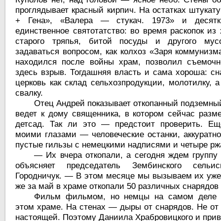
проглядывает красный кирпич. На остатках штукат
+ Гена», «Валера — стукач. 1973» и десятк
единственное святотатство: во время раскопок из
старого тряпья, битой посуды и другого мус
задаваться вопросом, как колхоз «Заря коммунизм
находился после войны храм, позволил съемочн
здесь взрыв. Тогдашняя власть и сама хороша: с
церковь как склад сельхозпродукции, молотилку, 
свалку.
Отец Андрей показывает откопанный подземный
ведет к дому священника, в котором сейчас разм
детсад. Так ли это — предстоит проверить. Ещ
моими глазами — человеческие останки, аккуратно
пустые гильзы с немецкими надписями и четыре рж
— Их вчера откопали, а сегодня ждем группу
объясняет председатель Зембинского сельи
Городничук. — В этом месяце мы вызываем их уже 
же за май в храме откопали 50 различных снарядов
Фильм фильмом, но немцы на самом деле 
этом храме. На стенах — дыры от снарядов. Не от
настоящей. Поэтому Даниила Храбровицкого и прив