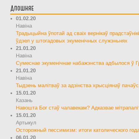
Апошняе
01.02.20
Навіна
Традыцыйна ўпотай ад сваіх вернікаў прадстаўнік
ўдзел у штогадовых экуменічных служэньнях
21.01.20
Навіна
Сумеснае экуменічнае набажэнства адбылося ў Г
21.01.20
Навіна
Тыдзень малітваў за адзінства хрысціянаў пачаўс
15.01.20
Казань
Навошта Бог стаў чалавекам? Адказвае мітрапалі
15.01.20
Артыкул
Осторожный пессимизм: итоги католического год
06.01.20