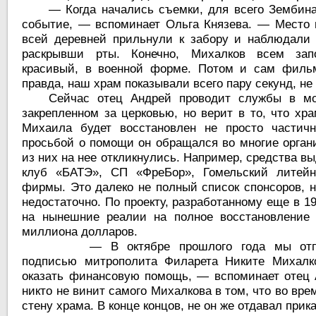
— Когда начались съемки, для всего Зембин
событие, — вспоминает Ольга Князева. — Место 
всей деревней прильнули к забору и наблюдали
раскрывши рты. Конечно, Михалков всем зап
красивый, в военной форме. Потом и сам фильм
правда, наш храм показывали всего пару секунд, не
Сейчас отец Андрей проводит службы в мо
закрепленном за церковью, но верит в то, что хра
Михаила будет восстановлен не просто частичн
просьбой о помощи он обращался во многие орган
из них на нее откликнулись. Например, средства 
клуб «БАТЭ», СП «ФреБор», Гомельский литейн
фирмы. Это далеко не полный список спонсоров, 
недостаточно. По проекту, разработанному еще в 19
на нынешние реалии на полное восстановление 
миллиона долларов.
— В октябре прошлого года мы от
подписью митрополита Филарета Никите Михалко
оказать финансовую помощь, — вспоминает отец 
никто не винит самого Михалкова в том, что во вр
стену храма. В конце концов, не он же отдавал прика