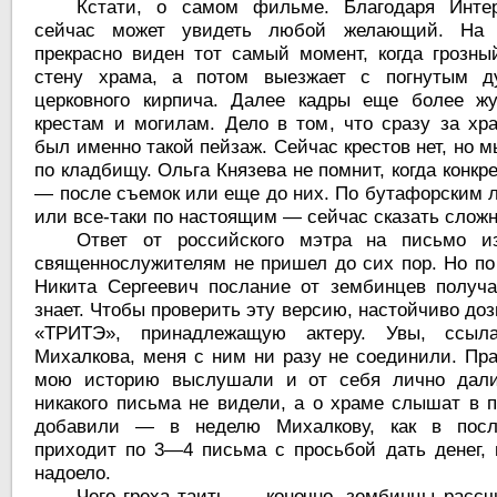
Кстати, о самом фильме. Благодаря Интер
сейчас может увидеть любой желающий. На ч
прекрасно виден тот самый момент, когда грозны
стену храма, а потом выезжает с погнутым д
церковного кирпича. Далее кадры еще более жу
крестам и могилам. Дело в том, что сразу за хр
был именно такой пейзаж. Сейчас крестов нет, но 
по кладбищу. Ольга Князева не помнит, когда конкр
— после съемок или еще до них. По бутафорским л
или все-таки по настоящим — сейчас сказать сложн
Ответ от российского мэтра на письмо 
священнослужителям не пришел до сих пор. Но по
Никита Сергеевич послание от зембинцев получ
знает. Чтобы проверить эту версию, настойчиво до
«ТРИТЭ», принадлежащую актеру. Увы, ссыла
Михалкова, меня с ним ни разу не соединили. Пр
мою историю выслушали и от себя лично дали 
никакого письма не видели, а о храме слышат в 
добавили — в неделю Михалкову, как в посл
приходит по 3—4 письма с просьбой дать денег, 
надоело.
Чего греха таить, — конечно, зембинцы расс