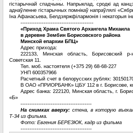
гістарычнай спадчыны. Напрыклад, сродкі ад канц
аднаўленне гістарычных помнікаў напраўлялі «Сябры
Іна Афанасьева, Белдзяржфілармонія і некаторыя і
-----------------------------------------
«Приход Храма Святого
Архангела Михаила
в деревне Зембин Борисовского района
Минской епархии БПЦ»
Адрес прихода:
222133, Минская область, Борисовский р-
Советская 11.
Тел. моб. настоятеля (+375 29) 68-68-227
УНП 600357966
Расчетный счет в белорусских рублях: 3015017
В ОАО «ПРИОРБАНК» ЦБУ 112 в г. Борисове, к
Адрес банка: 222120, Минская область, г. Борис
«Б»
----------------------------------------
На снимках вверху:
стена, в которую въеха
Т-34 из фильма.
Фото: Евгения БЕРЕЗЮК, кадр из фильма
----------------------------------------