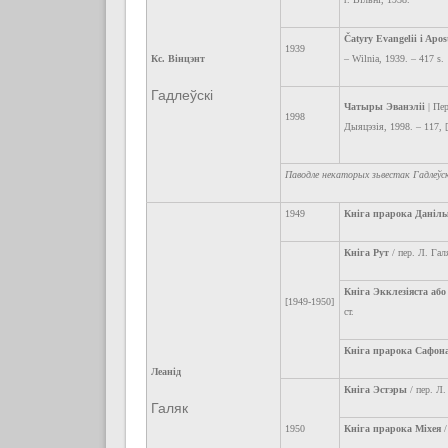
Čatyry Evangelii i Apost
1939
Кс. Вінцэнт
– Wilnia, 1939. – 417 s.
Гадлеўскі
Чатыры Эванэліі
| Пер
1998
Дыяцэзія, 1998. – 117, [
Паводле некаторых зьвестак Гадлеўск
1949
Кніга прарока Даніл
Кніга Рут
/ пер. Л. Гал
Кніга Экклезіяста або
[1949-1950]
ст.
Кніга прарока Сафон
Леанід
Кніга Эстэры
/ пер. Л.
Галяк
1950
Кніга прарока Міхея
/