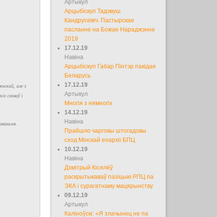
Артыкул
Арцыбіскуп Тадэвуш
Кандрусевіч. Пастырскае
пасланне на Божае Нараджэнне
2019
17.12.19
Навіна
Арцыбіскуп Габар Пінтэр пакідае
Беларусь
17.12.19
нскай, але з
Артыкул
іх словаў і
Многія з нямногіх
14.12.19
Навіна
аваньня.
Прайшло чарговы штогадовы
сход Мінскай епархіі БПЦ
10.12.19
Навіна
Дзмітрый Кісялёў
раскрытыкаваў пазіцыю РПЦ па
ЭКА і сурагатнаму мацярынству
09.12.19
Артыкул
Каліноўскі: «Я злачынец не па