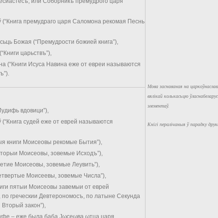
лесиастесъ, или Соборникъ премудрого царя
 (“Книга премудраго царя Саломона рекомая Песнь
сьць Божая (“Премудрости божией книга”),
(“Книги царьствъ”),
віна (“Книги Исуса Навина еже от евреи называются
ъ”).
Мова заснаваная на царкоўнаславя
вялікай колькасьцю ўласнабеларуск
элементаў.
Иудифь вдовици”),
ў (“Книга судей еже от еврей называются
Кнігі пералічаныя ў парадку друк
я книги Моисеовы рекомые Бытия”),
вторыи Моисеовы, зовемые Исходъ”),
третие Моисеовы, зовемые Леувить”),
четвертые Моисеевы, зовемые Числа”),
Книги пятыи Моисеовы завемыи от еврей
 по греческии Девтерономосъ, по латыне Секунда
и Вторый закон”),
Руфе – еже была баба Jωсеωва ωтца царя