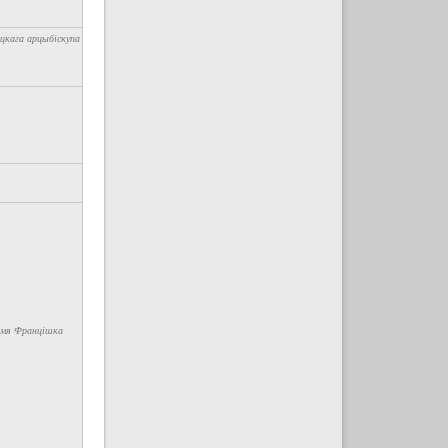
іцкага арцыбіскупа
 імя Францішка