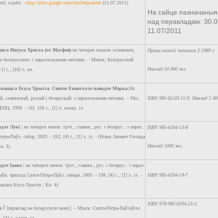
tml, e-pub). -
http://sites.google.com/site/belpsalom
(11.07.2011)
На сайце пазначаныя
над перакладам: 30.0
11.07/2011
шего Иисуса Христа (от Матфея)
на четырех языках эллинском,
Праца камісіі пачалася ў 1989 г.
 и белорусском: с параллельными местами. – Минск: Белорусский
Наклад 50 000 экз.
1] с., [16] л. ил.
 нашага Іісуса Хрыста. Святое Евангелле паводле Марка.
На
й, славянскай, рускай і беларускай: з паралельными месцамі. – Мн.:
ISBN 985-65-03-15-9. Наклад 5 00
ПЦ, 1999. – [4], 156 с., [1] л. каляр. iл.
одле Лукі
| на чатырох мовах: грэч., славян., рус. і беларус.: з парал.
ISBN 985-6594-13-8
тра-Паўл. сабор, 2003. - 262, [4] с., [1] л. iл. - (Новы Запавет Госпада
Наклад 1000 экз.
н. 3).
одле Іаана
| на чатырох мовах: грэч., славян., рус. і беларус.: з парал.
аўн. прыход Свята-Петра-Паўл. сабора, 2005. - 198, [4] с., [1] л. іл. -
ISBN 985-6594-19-7
ашага Іісуса Хрыста ; Кн. 4).
ISBN 978-985-6594-25-3
/
е
[пераклад на беларускую мову]. – Мінск: Свята-Петра-Паўлаўскі
, [4] л. каляр. іл.