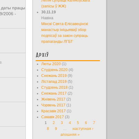
Лепін супраць Каліноўскага
(запісы ў ЖЖ)
 даты працы
30.11.19
9/2006 -
Навіна
Мінскі Свята-Елісавецінскі
манастыр ініцыяваў збор
подпісаў за закон супраць
прапаганды ЛГБТ
Архіў
0.
Люты 2020
(1)
Студзень 2020
(4)
Снежань 2019
(9)
Лістапад 2019
(5)
Студзень 2018
(1)
Снежань 2017
(2)
Жнівень 2017
(2)
Чэрвень 2017
(1)
Красавік 2017
(1)
Сакавік 2017
(3)
1
2
3
4
5
6
7
Старонкі
8
9
…
наступная ›
апошняя »