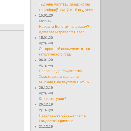
Тыдзень малітваў за адзінства
хрысціянаў пачаўся 18 студзеня
15.01.20
Казань
Навошта Бог стаў чалавекам?
Адказвае мітрапаліт Павел.
15.01.20
Артыкул
Осторожный пессимизм: итоги
католического года
06.01.20
Артыкул
Пасланне да Ражджаства
Хрыстовага мітрапаліта
Мінскага і Заслаўскага ПАЎЛА
26.12.19
Артыкул
Кто хотел унии?
26.12.19
Артыкул
Патриаршее обращение на
Рождество Христово
21.12.19