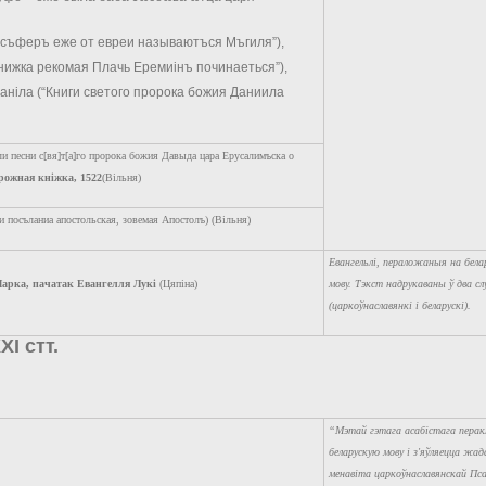
Есъферъ еже от евреи называютъся Мъгиля”),
Книжка рекомая Плачь Еремиінъ починаеться”),
Даніла (“Книги светого пророка божия Даниила
и песни с[вя]т[а]го пророка божия Давыда цара Ерусалимъска о
рожная кніжка, 1522
(Вільня)
и посъланиа апостольская, зовемая Апостолъ) (Вільня)
Евангельлі, пераложаныя на бел
арка, пачатак Евангелля Лукі
(Цяпіна)
мову. Тэкст надрукаваны ў два сл
(царкоўнаславянкі і беларускі).
I стт.
“Мэтай гэтага асабістага перак
беларускую мову і з'яўляецца жад
менавіта царкоўнаславянскай Пс