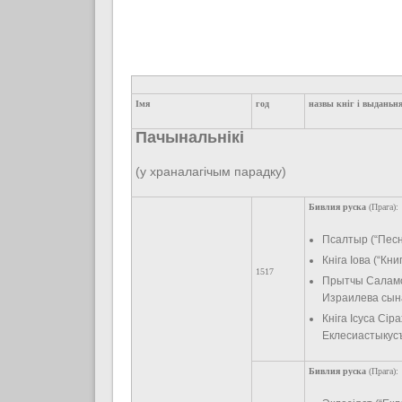
Імя
год
назвы кніг і выданьн
Пачынальнікі
(у храналагічым парадку)
Бивлия руска
(Прага):
Псалтыр (“Песн
Кніга Іова (“Кн
1517
Прытчы Саламо
Израилева сына
Кніга Ісуса Сі
Еклесиастыкусъ
Бивлия руска
(Прага):