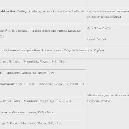
alskija Dzei
| Рeralažyu i padau wyjasnienni ks. mhr Vincent Hadleuski.
Пад апрабатай віленскага катал
Рамуальда Ялбжыкоўскага.
ISBN 985-6270-21-9
аклаў кс. В. Гадлеўскі. – Гродна: Гродзенская Рымска–Каталіцкая
2] с.
Наклад 500 экз.
ім быў перакладзены ўвесь Новы Запавет і частка Старога Запавету. (гл.: Гардун).
ы
/ пер. Л. Галяк. – Машынапіс, Лёндан, 1949, - 31 ст.
як. – Машынапіс, Лёндан, б.д. [1950], - 7 ст.
 Казаньніка
/ пер. Л. Галяк. – Машынапіс, Лёндан, б.д. [1950], - 14
Машынапісы ў архіве бібліятэкі
а
/ пер. Л. Галяк. – Машынапіс, Лёндан, б.д. [1950], - 5 ст.
Скарыны, Лёндан.
 Галяк. – Машынапіс, Лёндан, 1950, - 16 ст.
 пер. Л. Галяк. – Машынапіс, Лёндан, 1950, - 8 ст.