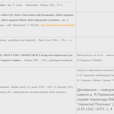
мона
/ пер. Л. Галяк. – Машынапіс, Лёндан, 1950, - 47 ст.
 Кніга Рут. Кніга Экклезіяста або Казаньніка. Кніга прарока
. Кніга прарока Міхея. Кніга Прыказкі Салямона
/ пер. Л.
ыя) – сайт “Часасловец”, 17.08.2011,
http://chasaslovec.info/index.php?
хам : малітаўнік для беларусаў. – Рым: [б.в.], 1946. – 176 с. – сс.
ў, АПОСТАЛЫ І ЭВАНГЕЛЬЛІ ў беларускім перакладзе для
Вядома больш за 10 экз. : некаль
 нядзелі і сьвяты.
– Лёндан, 1967. – 150 с. (рататарнае выданьне)
Ф.Скарыны ў Лёндане.
Рукапіс (у трох вялікіх сшытках)
1-76 ) перакладу захоўваюцца ў ар
Ф. Скарыны, Лёндан. Скрыня “Г
машынапіс, Лёндан, архіў, б.д. [каля 1970]. – 166 с. (1 сшытак); 118 с.
Датаваньне – паводле
шытак); 86 с. (машынапісны чыставы варыянт часткі рукапісу).
самога а. Я.Германові
справе перакладу Бібл
“пераклаў Псальмы” (
(133-134) / 1972, с. 4.