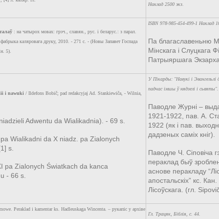
Наклад 2500 экз.
ISBN 978-985-454-499-1 Наклад 1
талаў
: на чатырох мовах: грэч., славян., рус. і беларус.: з парал.
Па благаславеньню М
 фабрыка каляровага друку, 2010. - 271 с. - (Новы Запавет Госпада
Мінскага і Слуцкага Ф
н. 5).
Патрыяршага Экзарха
У Пікарды: "Навукі і Эвангельлі
падчас імшы ў нядзелі і сьвяты"
ii i nawuki
/ Ildefons Bobič; pad redakcyjaj Ad. Stankiewiča, - Wilnia,
Паводле Журні – выд
1921-1922, пав. А. Ст
niadzieli Adwentu da Wialikadnia). - 69 s.
1922 (як і пав. выход
дадзеных саміх кніг).
. pa Wialikadni da X niadz. pa Zialonych
1] s.
Паводле Ч. Сіповіча г
пераклад быў зробле
XI pa Zialonych Światkach da kanca
аснове перакладу “Лі
u - 66 s.
апостальскіх” кс. Кан
Лісоўскага. (гл. Sipovi
 mowe. Peraklad i kamentar ks. Hadleuskaga Wincenta. – рукапіс у архіве
Гл. Трацяк, Біблія, с. 44.