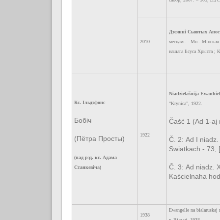
Дзеянні Сьвятых Апос
2010
месцамі. - Мн.: Мінская
нашага Іісуса Хрыста ; К
Niadzielašnija Ewanhiel
Кс. Ільдэфонс
“Krynica”, 1922.
Бобіч
Čaść 1 (Ad 1-aj 
1922
(Пётра Просты)
Č. 2: Ad I niadz
Swiatkach - 73, [
(пад рэд. кс. Адама
Č. 3: Ad niadz. 
Станкевіча)
Kaścielnaha hod
Ewangelle na bialaruskaj
1938
г. Вільні, 1938.