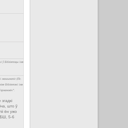
кі ў Бібліятэцы імя
 і машынапіс (Пс.
хіве Бібліятэкі імя
ермановіч”.
 згадкі
ча, што ў
іі ён ужо
БШ, 5-6