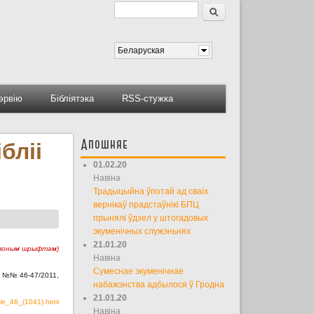
Пошук
Форма пошуку
Беларуская
тэрвію
Бібліятэка
RSS-стужка
Апошняе
бліі
01.02.20
Навіна
Традыцыйна ўпотай ад сваіх
вернікаў прадстаўнікі БПЦ
прынялі ўдзел у штогадовых
экуменічных служэньнях
21.01.20
ырвоным шрыфтам)
Навіна
Сумеснае экуменічнае
, №№ 46-47/2011,
набажэнства адбылося ў Гродна
21.01.20
/№_46_(1041).html
Навіна