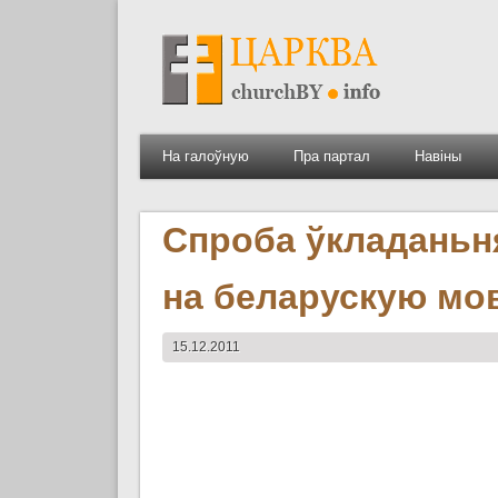
На галоўную
Пра партал
Навіны
Спроба ўкладаньня
на беларускую мо
15.12.2011