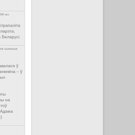
000 экз.
ітрапаліта
іларэта,
 Беларусі.
 для чытаньня
.
авалася ў
анкевіча – ў
ных
эты
ны на
стоў
. Адама
č)