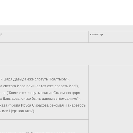
яў
каментар
и Царя Давыда еже словуть Псалтыръ”),
ига светого Иова починается еже словеть Иов”),
на (“Книги еже словуть притчи Саломона царя
 Давыдова, он же былъ царем въ Ерусалиме”),
рахава (“Книга Исуса Сирахова рекомая Панаретосъ
 или Церъковникъ”).