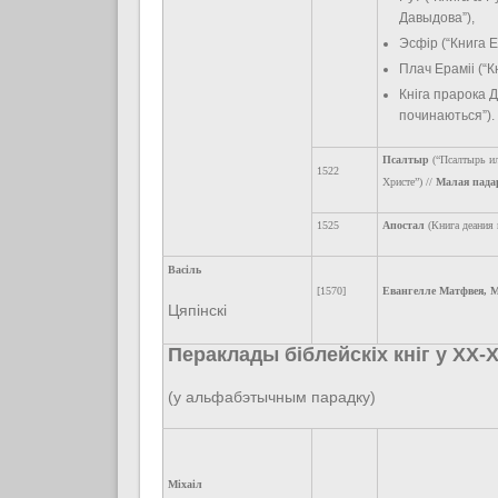
Давыдова”),
Эсфір (“Книга 
Плач Ераміі (“
Кніга прарока 
починаються”).
Псалтыр
(“Псалтырь ил
1522
Христе”) //
Малая пада
1525
Апостал
(Книга деания 
Васіль
[1570]
Евангелле Матфвея, М
Цяпінскі
Пераклады біблейскіх кніг у XX-XX
(у альфабэтычным парадку)
Міхаіл