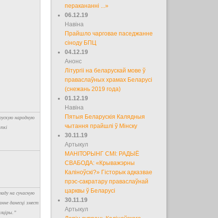
перакананні ...»
06.12.19
Навіна
Прайшло чарговае паседжанне
сіноду БПЦ
04.12.19
Анонс
Літургіі на беларускай мове ў
праваслаўных храмах Беларусі
(снежань 2019 года)
01.12.19
Навіна
Пятыя Беларускія Калядныя
арускую народную
чытання прайшлі ў Мінску
упкі
30.11.19
Артыкул
МАНІТОРЫНГ СМІ: РАДЫЁ
СВАБОДА: «Крыважэрны
Каліноўскі?» Гісторык адказвае
прэс-сакратару праваслаўнай
царквы ў Беларусі
ладу на сучасную
30.11.19
анне данесці змест
Артыкул
алціры.”