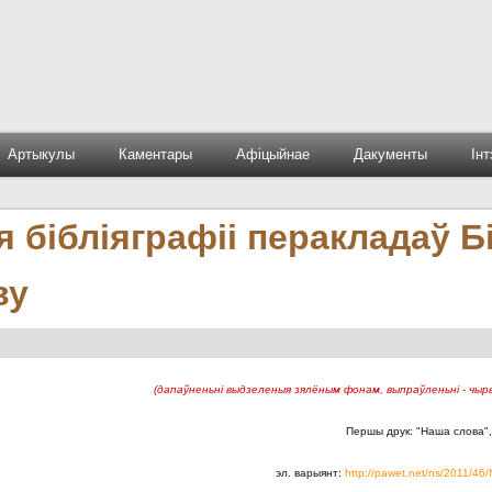
Артыкулы
Каментары
Афіцыйнае
Дакументы
Ін
 бібліяграфіі перакладаў Бі
ву
(дапаўненьні выдзеленыя зялёным фонам, выпраўленьні - ч
Першы друк: "Наша слова"
эл. варыянт:
http://pawet.net/ns/2011/46