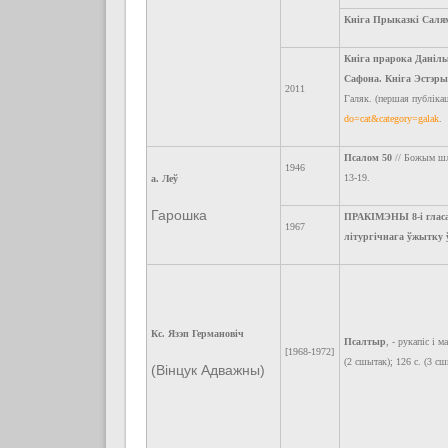
Кніга Прыказкі Саля
Кніга прарока Данілы.
Сафона. Кніга Эстэры
2011
Галяк. (першая публікац
do=cat&category=galak
.
Псалом 50
// Божым шля
1946
13-19.
а. Леў
Гарошка
ПРАКІМЭНЫ 8-і гласа
1967
літургічнага ўжытку ў
Кс. Язэп Германовіч
Псалтыр
, - рукапіс і 
[1968-1972]
(2 сшытак); 126 с. (3 с
(Вінцук Адважны)