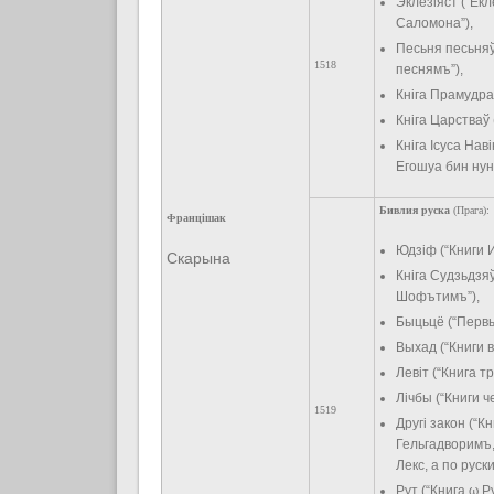
Эклезіяст (“Ек
Саломона”),
Песьня песьняў
1518
песнямъ”),
Кніга Прамудра
Кніга Царстваў 
Кніга Ісуса На
Егошуа бин нун
Бивлия руска
(Прага):
Францішак
Юдзіф (“Книги 
Скарына
Кніга Судзьдзя
Шофътимъ”),
Быцьцё (“Первы
Выхад (“Книги 
Левіт (“Книга 
Лічбы (“Книги 
1519
Другі закон (“
Гельгадворимъ,
Лекс, а по руск
Рут (“Книга ω 