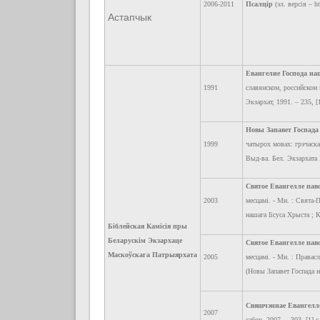
2006-2011
Псалцір
(эл. версія – h
Астапчык
Евангелие Господа на
1991
славянском, российском
Экзархат, 1991. – 235, [1
Новы Запавет Госпада
1999
чатырох мовах: грэчаска
Выд-ва. Бел. Экзархата Б
Святое Евангелле пав
2003
месцамі. - Мн. : Свята-Пе
нашага Іісуса Хрыста ; К
Біблейская Камісія пры
Беларускім Экзархаце
Святое Евангелле пав
Маскоўскага Патрыярхата
2005
месцамі. - Мн. : Правасл
(Новы Запавет Госпада н
Свяшчэннае Евангелл
2007
сабор, 2007. – 303, [1] с.