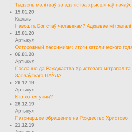
Тыдзень малітваў за адзінства хрысціянаў пачаўс
15.01.20
Казань
Навошта Бог стаў чалавекам? Адказвае мітрапалі
15.01.20
Артыкул
Осторожный пессимизм: итоги католического год
06.01.20
Артыкул
Пасланне да Ражджаства Хрыстовага мітрапаліта 
Заслаўскага ПАЎЛА
26.12.19
Артыкул
Кто хотел унии?
26.12.19
Артыкул
Патриаршее обращение на Рождество Христово
21.12.19