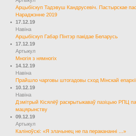
Артыкул
Арцыбіскуп Тадэвуш Кандрусевіч. Пастырскае па
Нараджэнне 2019
17.12.19
Навіна
Арцыбіскуп Габар Пінтэр пакідае Беларусь
17.12.19
Артыкул
Многія з нямногіх
14.12.19
Навіна
Прайшло чарговы штогадовы сход Мінскай епархі
10.12.19
Навіна
Дзмітрый Кісялёў раскрытыкаваў пазіцыю РПЦ па
мацярынству
09.12.19
Артыкул
Каліноўскі: «Я злачынец не па перакананні ...»