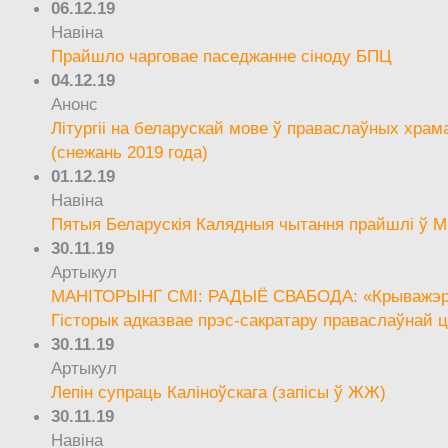
06.12.19
Навіна
Прайшло чарговае паседжанне сіноду БПЦ
04.12.19
Анонс
Літургіі на беларускай мове ў праваслаўных храм
(снежань 2019 года)
01.12.19
Навіна
Пятыя Беларускія Калядныя чытання прайшлі ў М
30.11.19
Артыкул
МАНІТОРЫНГ СМІ: РАДЫЁ СВАБОДА: «Крыважэрн
Гісторык адказвае прэс-сакратару праваслаўнай ц
30.11.19
Артыкул
Лепін супраць Каліноўскага (запісы ў ЖЖ)
30.11.19
Навіна