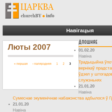
Навігацыя
Апошняе
Люты 2007
01.02.20
Навіна
Традыцыйна ўпот
« першая
‹ папярэдняя
1
2
3
Старонкі
вернікаў прадста
ўдзел у штогадо
служэньнях
21.01.20
Навіна
Сумеснае экуменічнае набажэнства адбылося ў Г
21.01.20
Навіна