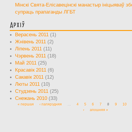
Мінскі Свята-Елісавецінскі манастыр ініцыяваў зб
супраць прапаганды ЛГБТ
Архіў
Верасень 2011
(1)
Жнівень 2011
(2)
Ліпень 2011
(11)
Чэрвень 2011
(18)
Май 2011
(25)
Красавік 2011
(6)
Сакавік 2011
(12)
Люты 2011
(10)
Студзень 2011
(25)
Снежань 2010
(33)
« першая
‹ папярэдняя
…
4
5
6
7
8
9
10
Старонкі
›
апошняя »