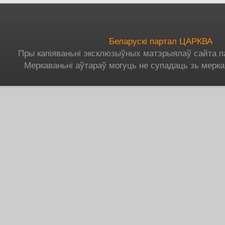
Беларускі партал ЦАРКВА
Пры капіяваньні эксклюзыўных матэрыялаў сайта п
Меркаваньні аўтараў могуць не супадаць зь мерка