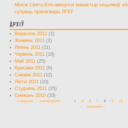
Мінскі Свята-Елісавецінскі манастыр ініцыяваў зб
супраць прапаганды ЛГБТ
Архіў
Верасень 2011
(1)
Жнівень 2011
(2)
Ліпень 2011
(11)
Чэрвень 2011
(18)
Май 2011
(25)
Красавік 2011
(6)
Сакавік 2011
(12)
Люты 2011
(10)
Студзень 2011
(25)
Снежань 2010
(33)
« першая
‹ папярэдняя
…
4
5
6
7
8
9
10
Старонкі
›
апошняя »