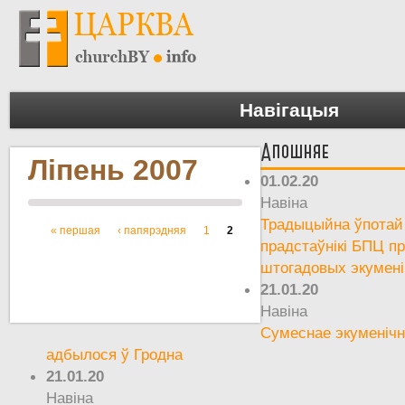
Навігацыя
Апошняе
Ліпень 2007
01.02.20
Навіна
Традыцыйна ўпотай 
« першая
‹ папярэдняя
1
2
Старонкі
прадстаўнікі БПЦ пр
штогадовых экумен
21.01.20
Навіна
Сумеснае экуменічн
адбылося ў Гродна
21.01.20
Навіна