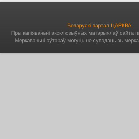
Беларускі партал ЦАРКВА
Пры капіяваньні эксклюзыўных матэрыялаў сайта п
Меркаваньні аўтараў могуць не супадаць зь мерка