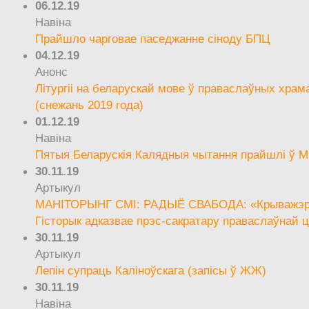
06.12.19
Навіна
Прайшло чарговае паседжанне сіноду БПЦ
04.12.19
Анонс
Літургіі на беларускай мове ў праваслаўных храм
(снежань 2019 года)
01.12.19
Навіна
Пятыя Беларускія Калядныя чытання прайшлі ў М
30.11.19
Артыкул
МАНІТОРЫНГ СМІ: РАДЫЁ СВАБОДА: «Крыважэрн
Гісторык адказвае прэс-сакратару праваслаўнай ц
30.11.19
Артыкул
Лепін супраць Каліноўскага (запісы ў ЖЖ)
30.11.19
Навіна