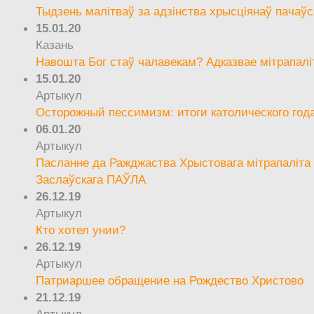
Тыдзень малітваў за адзінства хрысціянаў пачаўс
15.01.20
Казань
Навошта Бог стаў чалавекам? Адказвае мітрапалі
15.01.20
Артыкул
Осторожный пессимизм: итоги католического год
06.01.20
Артыкул
Пасланне да Ражджаства Хрыстовага мітрапаліта 
Заслаўскага ПАЎЛА
26.12.19
Артыкул
Кто хотел унии?
26.12.19
Артыкул
Патриаршее обращение на Рождество Христово
21.12.19