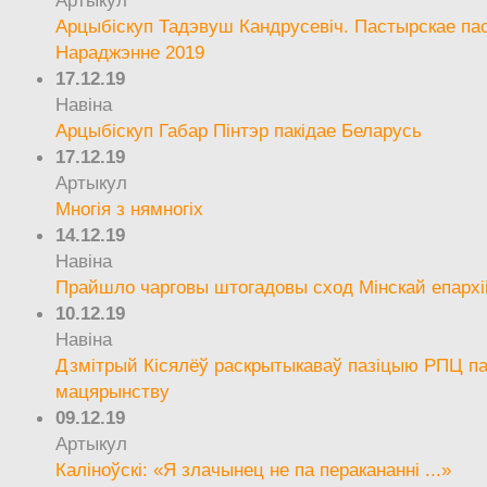
Артыкул
Арцыбіскуп Тадэвуш Кандрусевіч. Пастырскае па
Нараджэнне 2019
17.12.19
Навіна
Арцыбіскуп Габар Пінтэр пакідае Беларусь
17.12.19
Артыкул
Многія з нямногіх
14.12.19
Навіна
Прайшло чарговы штогадовы сход Мінскай епархі
10.12.19
Навіна
Дзмітрый Кісялёў раскрытыкаваў пазіцыю РПЦ па
мацярынству
09.12.19
Артыкул
Каліноўскі: «Я злачынец не па перакананні ...»