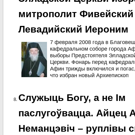
митрополит Фивейский
Левадийский Иероним
7 февраля 2008 года в Благове
кафедральном соборе города Аф
выборы Предстоятеля Элладско
Церкви. Фонарь перед кафедра
Афин трижды включился и погас,
что избран новый Архиепископ
Служыць Богу, а не Ім
паслугоўвацца. Айцец 
Неманцэвіч – руплівы 