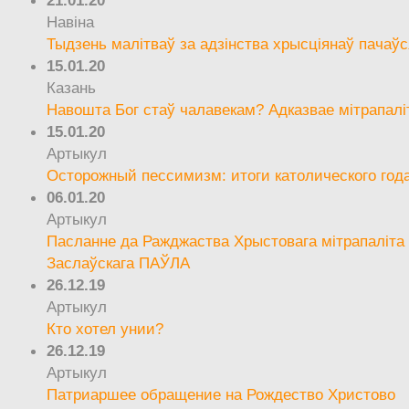
Навіна
Тыдзень малітваў за адзінства хрысціянаў пачаўс
15.01.20
Казань
Навошта Бог стаў чалавекам? Адказвае мітрапалі
15.01.20
Артыкул
Осторожный пессимизм: итоги католического год
06.01.20
Артыкул
Пасланне да Ражджаства Хрыстовага мітрапаліта 
Заслаўскага ПАЎЛА
26.12.19
Артыкул
Кто хотел унии?
26.12.19
Артыкул
Патриаршее обращение на Рождество Христово