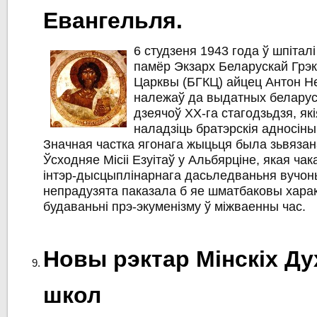
Евангельля.
6 студзеня 1943 года ў шпітал
памёр Экзарх Беларускай Грэк
Царквы (БГКЦ) айцец Антон Не
належаў да выдатных беларус
дзеячоў ХХ-га стагодзьдзя, які
наладзіць братэрскія адносіны
Значная частка ягонага жыцьця была зьвяза
Ўсходняе Місіі Езуітаў у Альбярціне, якая чак
інтэр-дысцыплінарнага дасьледваньня вучон
непрадузята паказала б яе шматбаковы харак
будаваньні прэ-экуменізму ў міжваенны час.
Новы рэктар Мінскіх Д
школ