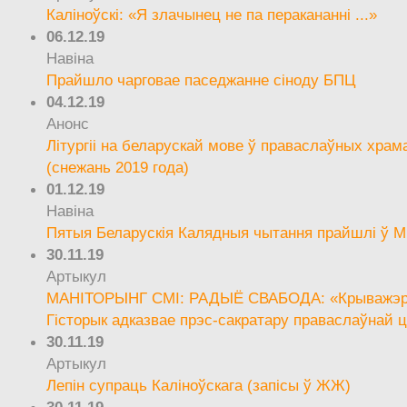
Каліноўскі: «Я злачынец не па перакананні ...»
06.12.19
Навіна
Прайшло чарговае паседжанне сіноду БПЦ
04.12.19
Анонс
Літургіі на беларускай мове ў праваслаўных храм
(снежань 2019 года)
01.12.19
Навіна
Пятыя Беларускія Калядныя чытання прайшлі ў М
30.11.19
Артыкул
МАНІТОРЫНГ СМІ: РАДЫЁ СВАБОДА: «Крыважэрн
Гісторык адказвае прэс-сакратару праваслаўнай ц
30.11.19
Артыкул
Лепін супраць Каліноўскага (запісы ў ЖЖ)
30.11.19