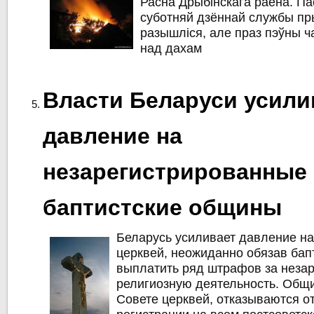
Расна Дрыбiнскага раёна. Па
суботняй дзённай службы п
разышлiся, але праз пэўны ч
над дахам
Власти Беларуси усил
давление на
незарегистрированные
баптистские общины
Беларусь усиливает давление на
церквей, неожиданно обязав ба
выплатить ряд штрафов за неза
религиозную деятельность. Общ
Совете церквей, отказываются о