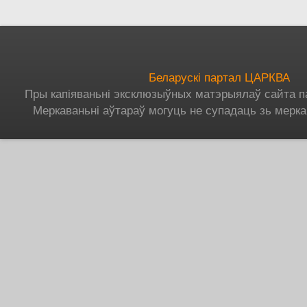
Беларускі партал ЦАРКВА
Пры капіяваньні эксклюзыўных матэрыялаў сайта п
Меркаваньні аўтараў могуць не супадаць зь мерка