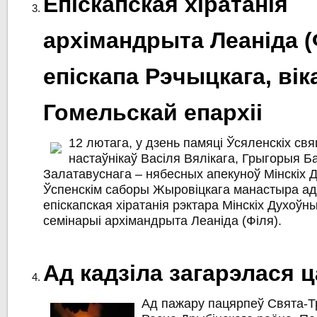
Епіскапская хіратанія
архімандрыта Леаніда (
епіскапа Рэчыцкага, ві
Гомельскай епархіі
12 лютага, у дзень памяці Ўсяленскіх свя
настаўнікаў Васіля Вялікага, Грыгорыя Ба
Залатавуснага – нябесных апекуноў Мінскіх 
Ўспенскім саборы Жыровіцкага манастыра а
епіскапская хіратанія рэктара Мінскіх Духоўны
семінарыі архімандрыта Леаніда (Філя).
Ад кадзіла загарэлася 
Ад пажару пацярпеў Свята‑Тр