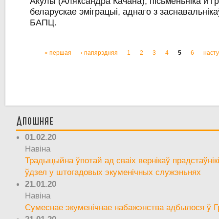
Акулы (Аляксандра Качана), пісьменьніка й г
беларускае эміграцыі, аднаго з заснавальніка
БАПЦ.
« першая
‹ папярэдняя
1
2
3
4
5
6
насту
Старонкі
Апошняе
01.02.20
Навіна
Традыцыйна ўпотай ад сваіх вернікаў прадстаўнік
ўдзел у штогадовых экуменічных служэньнях
21.01.20
Навіна
Сумеснае экуменічнае набажэнства адбылося ў Г
21.01.20