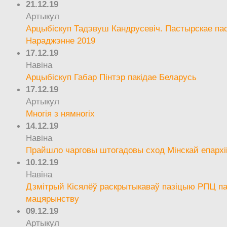
21.12.19
Артыкул
Арцыбіскуп Тадэвуш Кандрусевіч. Пастырскае па
Нараджэнне 2019
17.12.19
Навіна
Арцыбіскуп Габар Пінтэр пакідае Беларусь
17.12.19
Артыкул
Многія з нямногіх
14.12.19
Навіна
Прайшло чарговы штогадовы сход Мінскай епархі
10.12.19
Навіна
Дзмітрый Кісялёў раскрытыкаваў пазіцыю РПЦ па
мацярынству
09.12.19
Артыкул