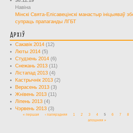
Навіна
Мінскі Свята-Елісавецінскі манастыр ініцыяваў зб
супраць прапаганды ЛГБТ
Архіў
Сакавік 2014
(12)
Люты 2014
(5)
Студзень 2014
(6)
Снежань 2013
(11)
Лістапад 2013
(4)
Кастрычнік 2013
(2)
Верасень 2013
(3)
Жнівень 2013
(11)
Ліпень 2013
(4)
Чэрвень 2013
(3)
« першая
‹ папярэдняя
1
2
3
4
5
6
7
8
Старонкі
апошняя »