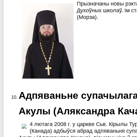
Прызначаны новы рэкта
Духоўных школаў. Ім ст
(Морза).
Адпяваньне супачылага
Акулы (Аляксандра Кач
4 лютага 2008 г. у царкве Сьв. Кірылы Ту
(Канада) адбыўся абрад адпяваньня суп