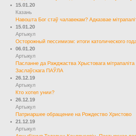
15.01.20
Казань
Навошта Бог стаў чалавекам? Адказвае мітрапалі
15.01.20
Артыкул
Осторожный пессимизм: итоги католического год
06.01.20
Артыкул
Пасланне да Ражджаства Хрыстовага мітрапаліта 
Заслаўскага ПАЎЛА
26.12.19
Артыкул
Кто хотел унии?
26.12.19
Артыкул
Патриаршее обращение на Рождество Христово
21.12.19
Артыкул