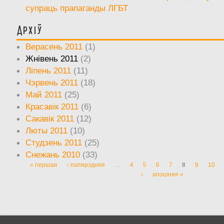
супраць прапаганды ЛГБТ
Архіў
Верасень 2011
(1)
Жнівень 2011
(2)
Ліпень 2011
(11)
Чэрвень 2011
(18)
Май 2011
(25)
Красавік 2011
(6)
Сакавік 2011
(12)
Люты 2011
(10)
Студзень 2011
(25)
Снежань 2010
(33)
« першая
‹ папярэдняя
…
4
5
6
7
8
9
10
Старонкі
›
апошняя »