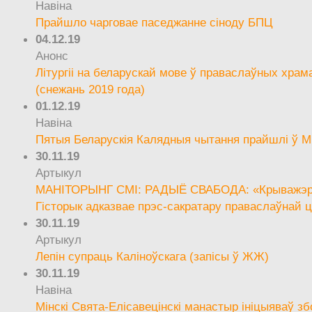
Навіна
Прайшло чарговае паседжанне сіноду БПЦ
04.12.19
Анонс
Літургіі на беларускай мове ў праваслаўных храм
(снежань 2019 года)
01.12.19
Навіна
Пятыя Беларускія Калядныя чытання прайшлі ў М
30.11.19
Артыкул
МАНІТОРЫНГ СМІ: РАДЫЁ СВАБОДА: «Крыважэрн
Гісторык адказвае прэс-сакратару праваслаўнай ц
30.11.19
Артыкул
Лепін супраць Каліноўскага (запісы ў ЖЖ)
30.11.19
Навіна
Мінскі Свята-Елісавецінскі манастыр ініцыяваў зб