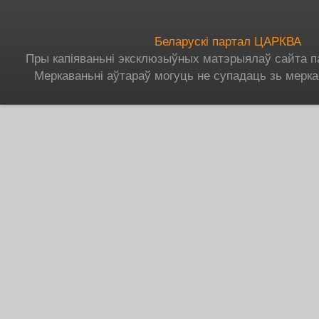
Беларускі партал ЦАРКВА
Пры капіяваньні эксклюзыўных матэрыялаў сайта п
Меркаваньні аўтараў могуць не супадаць зь мерка