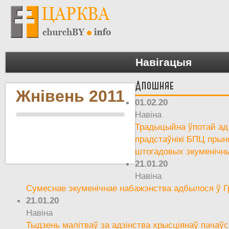
Навігацыя
Апошняе
Жнівень 2011
01.02.20
Навіна
Традыцыйна ўпотай ад 
прадстаўнікі БПЦ прын
штогадовых экуменічн
21.01.20
Навіна
Сумеснае экуменічнае набажэнства адбылося ў Г
21.01.20
Навіна
Тыдзень малітваў за адзінства хрысціянаў пачаўс