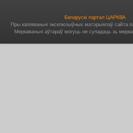
Беларускі партал ЦАРКВА
Пры капіяваньні эксклюзыўных матэрыялаў сайта п
Меркаваньні аўтараў могуць не супадаць зь мерка