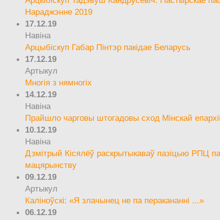
Арцыбіскуп Тадэвуш Кандрусевіч. Пастырскае па
Нараджэнне 2019
17.12.19
Навіна
Арцыбіскуп Габар Пінтэр пакідае Беларусь
17.12.19
Артыкул
Многія з нямногіх
14.12.19
Навіна
Прайшло чарговы штогадовы сход Мінскай епархі
10.12.19
Навіна
Дзмітрый Кісялёў раскрытыкаваў пазіцыю РПЦ па
мацярынству
09.12.19
Артыкул
Каліноўскі: «Я злачынец не па перакананні ...»
06.12.19