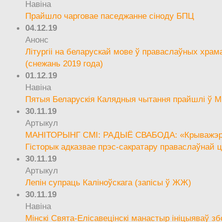
Навіна
Прайшло чарговае паседжанне сіноду БПЦ
04.12.19
Анонс
Літургіі на беларускай мове ў праваслаўных храм
(снежань 2019 года)
01.12.19
Навіна
Пятыя Беларускія Калядныя чытання прайшлі ў М
30.11.19
Артыкул
МАНІТОРЫНГ СМІ: РАДЫЁ СВАБОДА: «Крыважэрн
Гісторык адказвае прэс-сакратару праваслаўнай ц
30.11.19
Артыкул
Лепін супраць Каліноўскага (запісы ў ЖЖ)
30.11.19
Навіна
Мінскі Свята-Елісавецінскі манастыр ініцыяваў зб