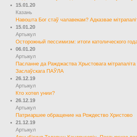
15.01.20
Казань
Навошта Бог стаў чалавекам? Адказвае мітрапалі
15.01.20
Артыкул
Осторожный пессимизм: итоги католического год
06.01.20
Артыкул
Пасланне да Ражджаства Хрыстовага мітрапаліта 
Заслаўскага ПАЎЛА
26.12.19
Артыкул
Кто хотел унии?
26.12.19
Артыкул
Патриаршее обращение на Рождество Христово
21.12.19
Артыкул