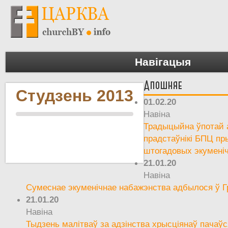
Навігацыя
Апошняе
Студзень 2013
01.02.20
Навіна
Традыцыйна ўпотай а
прадстаўнікі БПЦ пр
штогадовых экумені
21.01.20
Навіна
Сумеснае экуменічнае набажэнства адбылося ў Г
21.01.20
Навіна
Тыдзень малітваў за адзінства хрысціянаў пачаўс