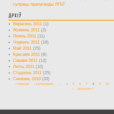
супраць прапаганды ЛГБТ
Архіў
Верасень 2011
(1)
Жнівень 2011
(2)
Ліпень 2011
(11)
Чэрвень 2011
(18)
Май 2011
(25)
Красавік 2011
(6)
Сакавік 2011
(12)
Люты 2011
(10)
Студзень 2011
(25)
Снежань 2010
(33)
« першая
‹ папярэдняя
…
4
5
6
7
8
9
10
Старонкі
›
апошняя »