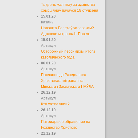
Тыдзень малітваў за адзінства
хрысціянаў пачаўся 18 студзеня
15.01.20
Казань
Навошта Бог стаў чалавекам?
Адказвае мітрапаліт Павел.
15.01.20
Артыкул
Осторожный пессимизм: итоги
католического года
06.01.20
Артыкул
Пасланне да Ражджаства
Хрыстовага мітрапаліта
Мінскага і Заслаўскага ПАЎЛА
26.12.19
Артыкул
Кто хотел унии?
26.12.19
Артыкул
Патриаршее обращение на
Рождество Христово
21.12.19