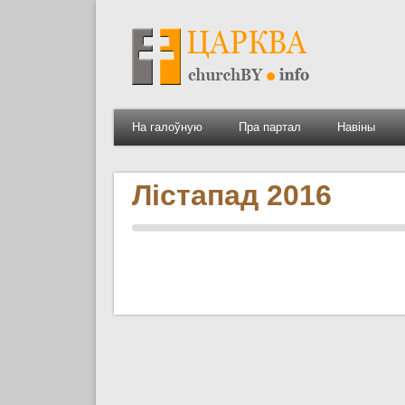
На галоўную
Пра партал
Навіны
Лістапад 2016