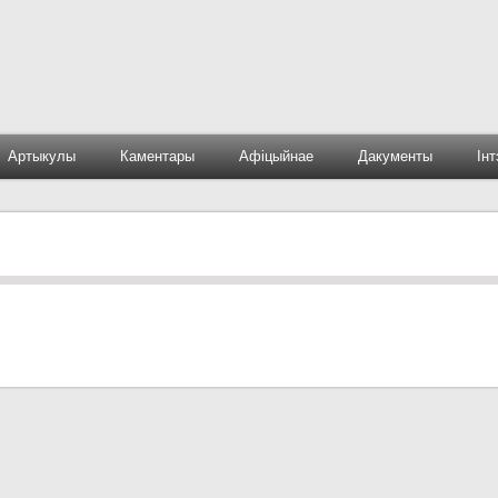
Артыкулы
Каментары
Афіцыйнае
Дакументы
Ін