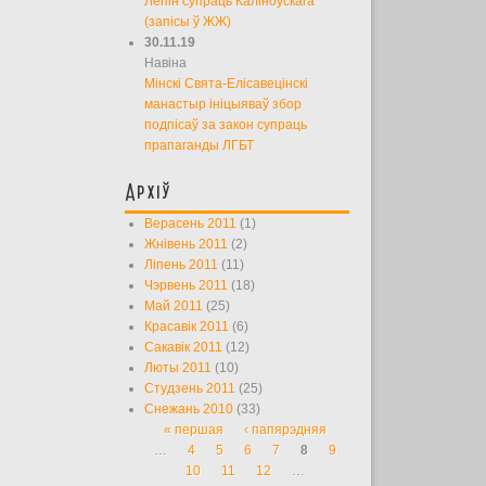
Лепін супраць Каліноўскага
(запісы ў ЖЖ)
30.11.19
Навіна
Мінскі Свята-Елісавецінскі
манастыр ініцыяваў збор
подпісаў за закон супраць
прапаганды ЛГБТ
Архіў
Верасень 2011
(1)
Жнівень 2011
(2)
Ліпень 2011
(11)
Чэрвень 2011
(18)
Май 2011
(25)
Красавік 2011
(6)
Сакавік 2011
(12)
Люты 2011
(10)
Студзень 2011
(25)
Снежань 2010
(33)
« першая
‹ папярэдняя
Старонкі
…
4
5
6
7
8
9
10
11
12
…