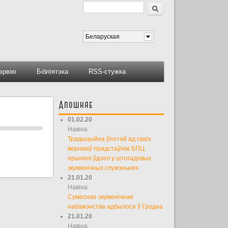
Пошук
Форма пошуку
Беларуская
тэрвію
Бібліятэка
RSS-стужка
Апошняе
01.02.20
Навіна
Традыцыйна ўпотай ад сваіх
вернікаў прадстаўнікі БПЦ
прынялі ўдзел у штогадовых
экуменічных служэньнях
21.01.20
Навіна
Сумеснае экуменічнае
набажэнства адбылося ў Гродна
21.01.20
Навіна