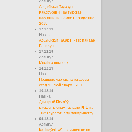
Артыкул
Арцыбіскуп Тадэвуш
Кандрусевіч. Пастырскае
пасланне на Божае Нараджэнне
2019
17.12.19
Навіна
Арцыбіскуп Габар Пінтэр пакідае
Беларусь
17.12.19
Артыкул
Многія з нямногіх
14.12.19
Навіна
Прайшло чарговы штогадовы
сход Мінскай епархіі БПЦ
10.12.19
Навіна
Дзмітрый Кісялёў
раскрытыкаваў пазіцыю РПЦ па
ЭКА і сурагатнаму мацярынству
09.12.19
Артыкул
Каліноўскі: «Я злачынец не па