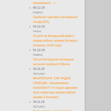
перакананні ...»
06.12.19
Навіна
Прайшло чарговае паседжанне
сіноду БПЦ
04.12.19
Анонс
Літургіі на беларускай мове ў
праваслаўных храмах Беларусі
(снежань 2019 года)
01.12.19
Навіна
Пятыя Беларускія Калядныя
чытання прайшлі ў Мінску
30.11.19
Артыкул
МАНІТОРЫНГ СМІ: РАДЫЁ
СВАБОДА: «Крыважэрны
Каліноўскі?» Гісторык адказвае
прэс-сакратару праваслаўнай
царквы ў Беларусі
30.11.19
Артыкул