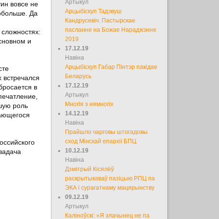
Артыкул
тин вовсе не
Арцыбіскуп Тадэвуш
обольше. Да
Кандрусевіч. Пастырскае
пасланне на Божае Нараджэнне
 сложностях:
2019
сновном и
17.12.19
Навіна
Арцыбіскуп Габар Пінтэр пакідае
сте
Беларусь
х встречался
17.12.19
бросается в
Артыкул
впечатление,
Многія з нямногіх
шую роль
14.12.19
жающегося
Навіна
Прайшло чарговы штогадовы
сход Мінскай епархіі БПЦ
оссийского
10.12.19
 задача
Навіна
Дзмітрый Кісялёў
раскрытыкаваў пазіцыю РПЦ па
ЭКА і сурагатнаму мацярынству
09.12.19
Артыкул
Каліноўскі: «Я злачынец не па