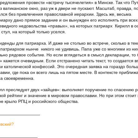
предложения провести «встречу тысячелетия» в Минске. Так что Пу
 ватиканское окно, раз уж в двери не пускают. Масштаб, правда, п
елся без привлечения православной иерархии. Здесь же, весьма
иарху дано прямое задание и он вынужден его исполнять при всех
евидного недовольства «правых», на которых патриарх Кирилл в о
 стул, на который только уселся.
денды для патриарха. И даже не столько во встрече, сколько в тек
патриархом нынче никого не удивишь. Папа уже со многими из ни
льно рядовое событие. Но если вглядеться в смысл декларации, то 
» кажется очевидным. Если отстранено читать текст, то создается 
 и католической конфессий. Это очередная заявка на гораздо боль
вии, где пока он всего лишь на пятом месте. В контексте прибли
ма своевременна.
илл преследует двух «зайцев»: выполняет поручение по спасению р
вой рейтинг и значение в мировом православии. Но при этом стоит
вое крыло РПЦ и российского общества.
_________________
овский?
________________