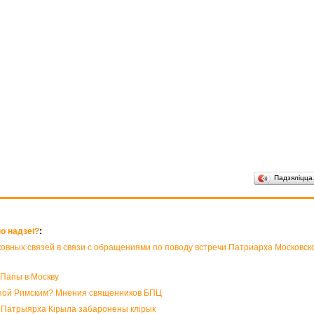
Падзяліцц
но надзеі?
:
ных связей в связи с обращениями по поводу встречи Патриарха Московско
 Папы в Москву
апой Римским? Мнения священников БПЦ
і Патрыярха Кірыла забаронены клірык