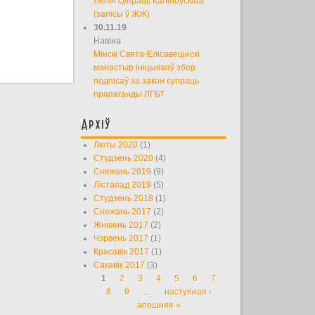
Лепін супраць Каліноўскага
(запісы ў ЖЖ)
30.11.19
Навіна
Мінскі Свята-Елісавецінскі
манастыр ініцыяваў збор
подпісаў за закон супраць
прапаганды ЛГБТ
Архіў
Люты 2020
(1)
Студзень 2020
(4)
Снежань 2019
(9)
Лістапад 2019
(5)
Студзень 2018
(1)
Снежань 2017
(2)
Жнівень 2017
(2)
Чэрвень 2017
(1)
Красавік 2017
(1)
Сакавік 2017
(3)
1
2
3
4
5
6
7
Старонкі
8
9
…
наступная ›
апошняя »