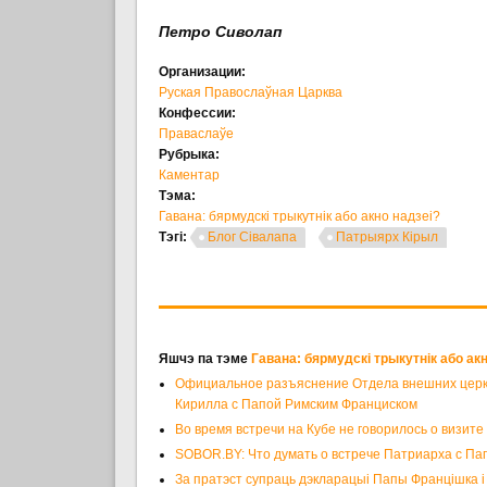
Петро Сиволап
Организации:
Руская Правослаўная Царква
Конфессии:
Праваслаўе
Рубрыка:
Каментар
Тэма:
Гавана: бярмудскі трыкутнік або акно надзеі?
Тэгі:
Блог Сівалапа
Патрыярх Кірыл
Яшчэ па тэме
Гавана: бярмудскі трыкутнік або ак
Официальное разъяснение Отдела внешних церков
Кирилла с Папой Римским Франциском
Во время встречи на Кубе не говорилось о визите
SOBOR.BY: Что думать о встрече Патриарха с П
За пратэст супраць дэкларацыі Папы Францішка 