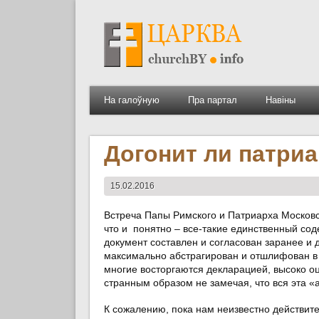
На галоўную
Пра партал
Навіны
Догонит ли патриа
15.02.2016
Встреча Папы Римского и Патриарха Московс
что и понятно – все-такие единственный сод
документ составлен и согласован заранее и 
максимально абстрагирован и отшлифован в 
многие восторгаются декларацией, высоко о
странным образом не замечая, что вся эта «
К сожалению, пока нам неизвестно действите