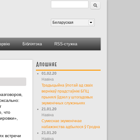
Пошук
Форма пошуку
Беларуская
тэрвію
Бібліятэка
RSS-стужка
Апошняе
01.02.20
Навіна
Традыцыйна ўпотай ад сваіх
вернікаў прадстаўнікі БПЦ
разговоров,
прынялі ўдзел у штогадовых
оксально:
экуменічных служэньнях
т
21.01.20
, что
Навіна
ировки»,
Сумеснае экуменічнае
набажэнства адбылося ў Гродна
21.01.20
ях встречи
Навіна