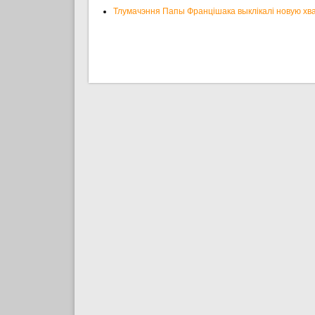
Тлумачэння Папы Францішака выклікалі новую хва