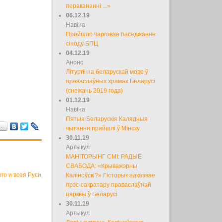
перакананні ...»
06.12.19
Навіна
Прайшло чарговае паседжанне
сіноду БПЦ
04.12.19
Анонс
Літургіі на беларускай мове ў
праваслаўных храмах Беларусі
(снежань 2019 года)
01.12.19
Навіна
Пятыя Беларускія Калядныя
а…
чытання прайшлі ў Мінску
30.11.19
Артыкул
МАНІТОРЫНГ СМІ: РАДЫЁ
СВАБОДА: «Крыважэрны
го и всея Руси
Каліноўскі?» Гісторык адказвае
прэс-сакратару праваслаўнай
царквы ў Беларусі
30.11.19
Артыкул