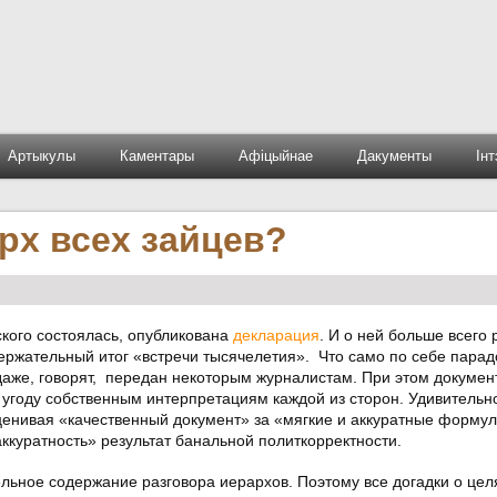
Артыкулы
Каментары
Афіцыйнае
Дакументы
Ін
рх всех зайцев?
кого состоялась, опубликована
декларация
. И о ней больше всего 
ержательный итог «встречи тысячелетия». Что само по себе парад
даже, говорят, передан некоторым журналистам. При этом докумен
угоду собственным интерпретациям каждой из сторон. Удивительно
ценивая «качественный документ» за «мягкие и аккуратные формул
аккуратность» результат банальной политкорректности.
льное содержание разговора иерархов. Поэтому все догадки о цел