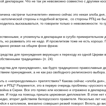
ной декларации. Что не так уж невозможно совместно с другими ко
ичина «встречи тысячелетия» именно сейчас это некая злоба дня,
ти католической стороны к подобной встрече, со стороны РПЦ не б
ходилось высказываться, то говорили только о невозможности: то г
щественными, и упомянуты в декларации в сугубо примирительном 
сть, но развивать это не надо. И прозелитизм тоже не есть хорошо. 
иданно резкая на общем фоне фраза:
редства для принуждения верующих к переходу из одной Церкви в
обственными традициями» (п. 24).
редства для принуждения», как будто традиционно православные д
ствием принуждения, а не как раз свободного религиозного выбора.
быть о «непреодолимых» препятствиях? Какова сейчас «злоба дня
ит и РПЦ? Разумеется, это в первую очередь проблемы «русского 
ойна в Сирии. Все это прямо или косвенно и отражено в декларац
пик. И тогда на помощь пришла церковная дипломатия. В этом нет 
ередко, вторит действиям белорусского правителя. Несколько лет на
йся к католиком, внезапно совершил резкий поворот. Вплоть до виз