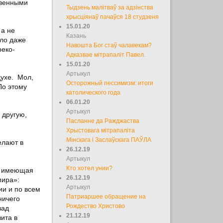
свенными
Тыдзень малітваў за адзінства
хрысціянаў пачаўся 18 студзеня
15.01.20
 а не
Казань
ыло даже
Навошта Бог стаў чалавекам?
реко-
Адказвае мітрапаліт Павел.
15.01.20
Артыкул
духе. Мол,
Осторожный пессимизм: итоги
По этому
католического года
06.01.20
Артыкул
 другую,
Пасланне да Ражджаства
Хрыстовага мітрапаліта
Мінскага і Заслаўскага ПАЎЛА
елают в
26.12.19
Артыкул
Кто хотел унии?
», имеющая
26.12.19
мира»:
Артыкул
ии и по всем
Патриаршее обращение на
ничего
Рождество Христово
зад
21.12.19
ита в