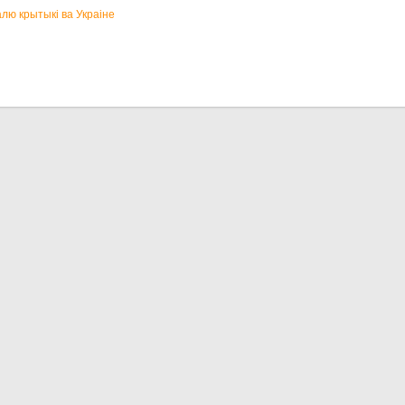
лю крытыкі ва Украіне