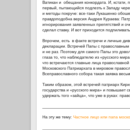
Ватикан и обещания конкордата. И, кстати, 
первый, пытающийся подлезть к Западу через
и методы покруче: все-таки Лукашенко обош
правдоподобна версия Андрея Кураева: Патр
игнорирования заявленных препятствий и оч
сделал ставку. И вот приходится подпиливать
Впрочем, есть в факте встречи и личные диви
декларации. Встречей Папы с православным 
и не раз. Поэтому для самого Папы это дово
глаза то, что наблюдателю из «русского мира
что встречаются главные лица православной
Московского Патриархата в мировом правосла
Всеправославного собора такая заявка весь
Таким образом, этой встречей патриарх Кир
государства и «русского мира» и повышает с
удержать того «зайца», что уже в руках: пра
_____________________________________
На эту же тему:
Частное лицо или папа моск
_____________________________________