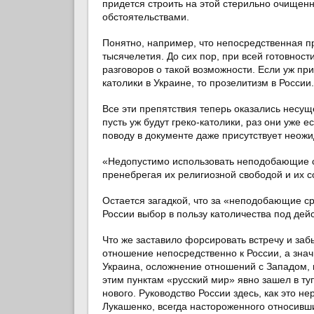
придется строить на этой стерильно очищен
обстоятельствами.
Понятно, например, что непосредственная пр
тысячелетия. До сих пор, при всей готовнос
разговоров о такой возможности. Если уж при
католики в Украине, то прозелитизм в России.
Все эти препятствия теперь оказались несу
пусть уж будут греко-католики, раз они уже е
поводу в документе даже присутствует неож
«Недопустимо использовать неподобающие с
пренебрегая их религиозной свободой и их с
Остается загадкой, что за «неподобающие с
России выбор в пользу католичества под дей
Что же заставило форсировать встречу и за
отношение непосредственно к России, а знач
Украина, осложнение отношений с Западом, в
этим пунктам «русский мир» явно зашел в ту
нового. Руководство России здесь, как это н
Лукашенко, всегда настороженного относивши